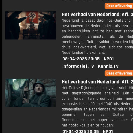
Het verhaal van Nederland: Afl. 
Nederland is bezet door nazi-Duitsland.
beschouwen de Nederlanders als een br
en benadrukken dat ze hen met respe
behandelen. Tenminste... als de Ned
meebewegen. Duitse soldaten worden bij
thuis ingekwartierd, wat leidt tot span
Nederlandse huiskamers.
08-04-2026 20:35
NPO1
Informatief.TV
Kennis.TV
Het verhaal van Nederland: Afl. 
Het Duitse Rijk onder leiding van Adolf Hit
met angstaanjagende snelheid. Eén 
vallen landen ten prooi aan zijn mee
expansie. Het is 10 mei 1940 als Nederl
aangevallen en Nederlandse militairen h
opnemen tegen een Duitse ove
Ondertussen moet opperbevelhebber 
het hoofd koel zien te houden.
01-04-2026 20:35
NPO1