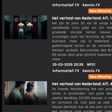
Informatief.TV
Kennis.TV
Het verhaal van Nederland: Afl. 1
Het zijn de jaren 30 van de vorige 
wereldwijde crisis grijpt om zich he
groeiende onvrede komen nieuwe 
stromingen, zoals het fascisme, op. Niet
Duitsland, maar ook in Nederland 
gedachtegoed terrein en de samenlev
hierdoor verdeeld. Boksvrienden Ben Br
Olij komen deze jaren lijnrecht tegenover
staan.
25-03-2026 20:35
NPO1
Informatief.TV
Kennis.TV
Het verhaal van Nederland: Afl. 
De Tweede Wereldoorlog laat een groot
achter in Amsterdam. Een groot dee
Joodse bevolking, 60.000 mensen, is w
en vermoord. De stad gaat op zoek 
nieuwe identiteit. Aan de ene kant wil 
een moderne stad worden met snel