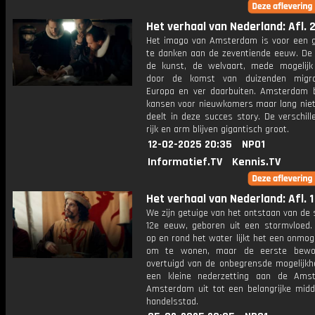
Het verhaal van Nederland: Afl. 
Het imago van Amsterdam is voor een g
te danken aan de zeventiende eeuw. De 
de kunst, de welvaart, mede mogelij
door de komst van duizenden migra
Europa en ver daarbuiten. Amsterdam b
kansen voor nieuwkomers maar lang niet
deelt in deze succes story. De verschil
rijk en arm blijven gigantisch groot.
12-02-2025 20:35
NPO1
Informatief.TV
Kennis.TV
Het verhaal van Nederland: Afl. 1
We zijn getuige van het ontstaan van de 
12e eeuw, geboren uit een stormvloed
op en rond het water lijkt het een onmoge
om te wonen, maar de eerste bewon
overtuigd van de onbegrensde mogelijkh
een kleine nederzetting aan de Amst
Amsterdam uit tot een belangrijke mid
handelsstad.