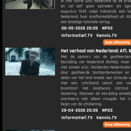
al snel wordt juist Nederland op de pro
en zal zelf gaan optreden als agre
augustus 1945 roept Indonesië, een ko
Nederland, haar onafhankelijkheid uit. Wa
een bloedige koloniale oorlog.
06-05-2026 20:35
NPO3
Informatief.TV
Kennis.TV
Het verhaal van Nederland: Afl. 
Met de opmars van de geallieerden 
bevrijding van Nederland dichtbij, maar
niet zonder prijs. Honderden Nederlande
door geallieerde bombardementen en
delen van het land breekt een ijskoude 
met een schrijnend tekort aan vo
brandstof. Het loodzware slotstu
bezetting. Wanneer de bevrijding eindelij
overheerst niet alleen vreugde; het i
begin van de afrekening.
29-04-2026 20:35
NPO3
Informatief.TV
Kennis.TV