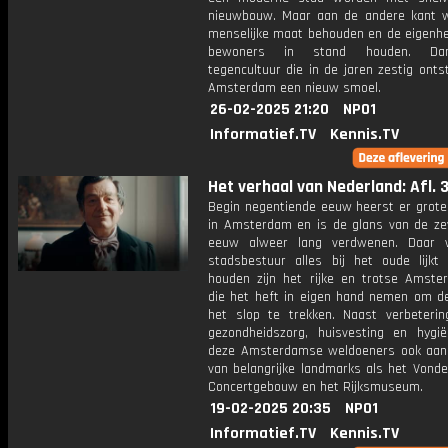
nieuwbouw. Maar aan de andere kant w
menselijke maat behouden en de eigenhe
bewoners in stand houden. Dan
tegencultuur die in de jaren zestig ontst
Amsterdam een nieuw smoel.
26-02-2025 21:20
NPO1
Informatief.TV
Kennis.TV
Het verhaal van Nederland: Afl. 
Begin negentiende eeuw heerst er grot
in Amsterdam en is de glans van de ze
eeuw alweer lang verdwenen. Daar 
stadsbestuur alles bij het oude lijkt 
houden zijn het rijke en trotse Amst
die het heft in eigen hand nemen om de
het slop te trekken. Naast verbeteri
gezondheidszorg, huisvesting en hygi
deze Amsterdamse weldoeners ook aan
van belangrijke landmarks als het Vonde
Concertgebouw en het Rijksmuseum.
19-02-2025 20:35
NPO1
Informatief.TV
Kennis.TV