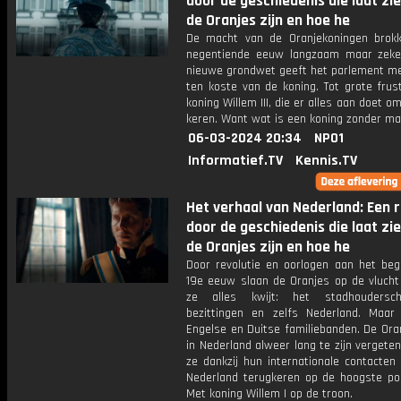
door de geschiedenis die laat zi
de Oranjes zijn en hoe he
De macht van de Oranjekoningen brokk
negentiende eeuw langzaam maar zeke
nieuwe grondwet geeft het parlement m
ten koste van de koning. Tot grote frus
koning Willem III, die er alles aan doet om
keren. Want wat is een koning zonder m
06-03-2024 20:34
NPO1
Informatief.TV
Kennis.TV
Het verhaal van Nederland: Een r
door de geschiedenis die laat zi
de Oranjes zijn en hoe he
Door revolutie en oorlogen aan het beg
19e eeuw slaan de Oranjes op de vlucht
ze alles kwijt: het stadhoudersc
bezittingen en zelfs Nederland. Maar
Engelse en Duitse familiebanden. De Oran
in Nederland alweer lang te zijn verget
ze dankzij hun internationale contacten 
Nederland terugkeren op de hoogste posi
Met koning Willem I op de troon.