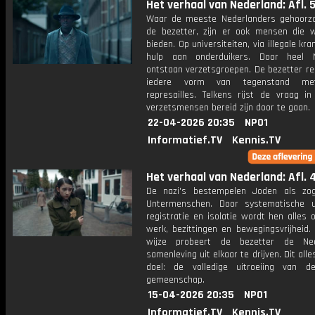
Het verhaal van Nederland: Afl. 
Waar de meeste Nederlanders gehoor
de bezetter, zijn er ook mensen die 
bieden. Op universiteiten, via illegale kra
hulp aan onderduikers. Door heel N
ontstaan verzetsgroepen. De bezetter re
iedere vorm van tegenstand me
represailles. Telkens rijst de vraag in
verzetsmensen bereid zijn door te gaan.
22-04-2026 20:35
NPO1
Informatief.TV
Kennis.TV
Het verhaal van Nederland: Afl. 
De nazi's bestempelen Joden als zo
Untermenschen. Door systematische uit
registratie en isolatie wordt hen alles
werk, bezittingen en bewegingsvrijheid.
wijze probeert de bezetter de Ned
samenleving uit elkaar te drijven. Dit all
doel: de volledige uitroeiing van 
gemeenschap.
15-04-2026 20:35
NPO1
Informatief.TV
Kennis.TV