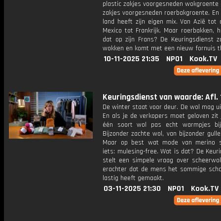
plastic zakjes voorgesneden wokgroente 
zakjes voorgesneden roerbakgroente. En 
land heeft zijn eigen mix. Van Azië tot a
Mexico tot Frankrijk. Maar roerbakken, 
dat op zijn Frans? De Keuringsdienst z
wokken en komt met een nieuw fornuis t
10-11-2025 21:35
NPO1
Kook.TV
Keuringsdienst van waarde: Afl. 
De winter staat voor deur. De wol mag ui
En als je de verkopers moet geloven zit
één soort wol pas echt warmpjes bij
Bijzonder zachte wol, van bijzonder gull
Maar op best wat mode van merino s
iets: mulesing-free. Wat is dat? De Keur
stelt een simpele vraag over scheerwo
erachter dat de mens het sommige sch
lastig heeft gemaakt.
03-11-2025 21:30
NPO1
Kook.TV