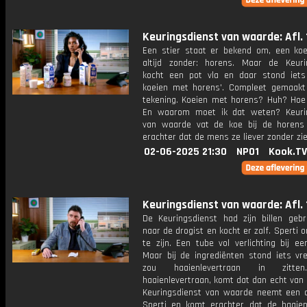
Keuringsdienst van waarde: Afl. 
Een stier staat er bekend om, een ko
altijd zonder: horens. Maar de Keuri
kocht een pot vla en daar stond iets
koeien met horens'. Compleet gemaak
tekening. Koeien met horens? Huh? Hoe
En waarom moet ik dat weten? Keuri
van waarde vat de koe bij de horen
erachter dat de mens ze liever zonder zie
02-06-2025 21:30
NPO1
Kook.TV
Keuringsdienst van waarde: Afl. 
De Keuringsdienst had zijn billen gebr
naar de drogist en kocht er zalf. Sperti 
te zijn. Een tube vol verlichting bij e
Maar bij de ingrediënten stond iets vr
zou haaienlevertraan in zitte
haaienlevertraan, komt dat dan echt van
Keuringsdienst van waarde neemt een d
Sperti en komt erachter dat de haaie