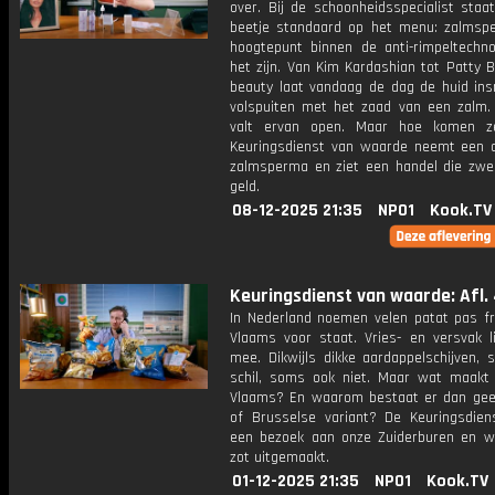
over. Bij de schoonheidsspecialist staa
beetje standaard op het menu: zalmsp
hoogtepunt binnen de anti-rimpeltechno
het zijn. Van Kim Kardashian tot Patty B
beauty laat vandaag de dag de huid in
volspuiten met het zaad van een zalm
valt ervan open. Maar hoe komen z
Keuringsdienst van waarde neemt een d
zalmsperma en ziet een handel die zwe
geld.
08-12-2025 21:35
NPO1
Kook.TV
Keuringsdienst van waarde: Afl.
In Nederland noemen velen patat pas fri
Vlaams voor staat. Vries- en versvak li
mee. Dikwijls dikke aardappelschijven,
schil, soms ook niet. Maar wat maakt 
Vlaams? En waarom bestaat er dan ge
of Brusselse variant? De Keuringsdien
een bezoek aan onze Zuiderburen en w
zot uitgemaakt.
01-12-2025 21:35
NPO1
Kook.TV