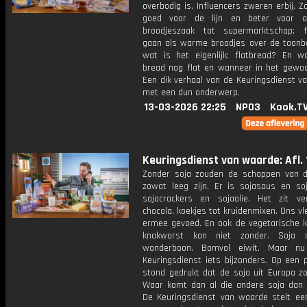
overbodig is. Influencers zweren erbij.
goed voor de lijn en beter voor al
broodjeszaak tot supermarktschap: f
gaan als warme broodjes over de toonb
wat is het eigenlijk: flatbread? En w
bread nog flat en wanneer in het gewo
Een dik verhaal van de Keuringsdienst v
met een dun onderwerp.
13-03-2026 22:25
NPO3
Kook.T
Keuringsdienst van waarde: Afl. 
Zonder soja zouden de schappen van 
zowat leeg zijn. Er is sojasaus en soj
sojacrackers en sojaolie. Het zit ve
chocola, koekjes tot kruidenmixen. Ons v
ermee gevoed. En ook de vegetarische ki
knakworst kan niet zonder. Soja 
wonderboon. Bomvol eiwit. Maar n
Keuringsdienst iets bijzonders. Op een 
stond gedrukt dat de soja uit Europa z
Waar komt dan al die andere soja dan
De Keuringsdienst van waarde stelt ee