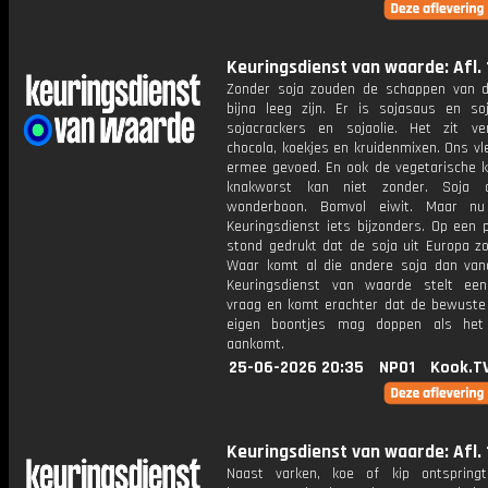
Keuringsdienst van waarde: Afl. 
Zonder soja zouden de schappen van 
bijna leeg zijn. Er is sojasaus en soj
sojacrackers en sojaolie. Het zit ve
chocola, koekjes en kruidenmixen. Ons v
ermee gevoed. En ook de vegetarische ki
knakworst kan niet zonder. Soja 
wonderboon. Bomvol eiwit. Maar n
Keuringsdienst iets bijzonders. Op een 
stond gedrukt dat de soja uit Europa z
Waar komt al die andere soja dan va
Keuringsdienst van waarde stelt ee
vraag en komt erachter dat de bewuste k
eigen boontjes mag doppen als het
aankomt.
25-06-2026 20:35
NPO1
Kook.T
Keuringsdienst van waarde: Afl. 
Naast varken, koe of kip ontspring