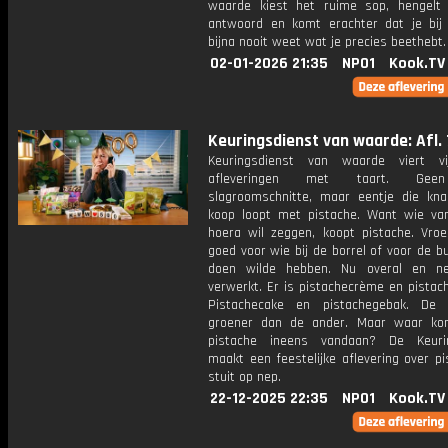
waarde kiest het ruime sop, hengelt
antwoord en komt erachter dat je bij
bijna nooit weet wat je precies beethebt.
02-01-2026 21:35
NPO1
Kook.TV
Keuringsdienst van waarde: Afl. 
Keuringsdienst van waarde viert vi
afleveringen met taart. Gee
slagroomschnitte, maar eentje die kna
koop loopt met pistache. Want wie va
hoera wil zeggen, koopt pistache. Vroe
goed voor wie bij de borrel of voor de b
doen wilde hebben. Nu overal en ne
verwerkt. Er is pistachecrème en pistac
Pistachecake en pistachegebak. De
groener dan de ander. Maar waar ko
pistache ineens vandaan? De Keurin
maakt een feestelijke aflevering over p
stuit op nep.
22-12-2025 22:35
NPO1
Kook.TV