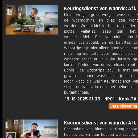
Keuringsdienst van waarde: Afl. 
Kleine wasjes, grote wasjes, wasstrips: 
de wasmachine en alles zou wond
worden. Wasmiddel in fles of poeder 
platte velletjes zeep zijn het
wondermiddel. De wasmiddelenmar
ermee overspoeld. En de beloftes zi
Wasstrips zijn niet alleen goed voor je o
maar nog veel beter voor moeder aarde. P
wassen: staat er in dikke letters o
karton. Redder van de wereldzee, rept 
Dankzij de wasstrips zou je met ee
geweten kunnen wassen tot je een o
Maar klopt dit wel? Keuringsdienst v
stript de wasstrip en moet helaas de 
buitenhangen.
15-12-2025 21:35
NPO1
Kook.TV
Keuringsdienst van waarde: Afl. 
Schoonheid van binnen is allang passé.
het devies. En daar hebben we steeds 