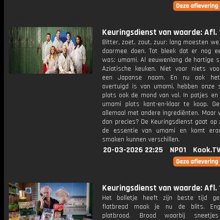
Keuringsdienst van waarde: Afl. 
Bitter, zoet, zout, zuur: lang moesten we
daarmee doen. Tot bleek dat er nog 
was: umami. Al eeuwenlang de hartige sp
Aziatische keuken. Niet voor niets voo
een Japanse naam. En nu ook he
overtuigd is van umami, hebben onze 
plots ook de mond van vol. In potjes en 
umami plots kant-en-klaar te koop. G
allemaal met andere ingrediënten. Maar 
dan precies? De Keuringsdienst gaat op 
de essentie van umami en komt erac
smaken kunnen verschillen.
20-03-2026 22:25
NPO1
Kook.T
Keuringsdienst van waarde: Afl. 
Het bolletje heeft zijn beste tijd g
flatbread maak je nu de blits. Eng
platbrood. Brood waarbij sneetjes