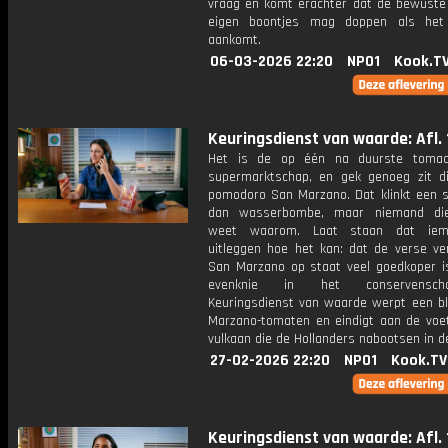
vraag en komt erachter dat de bewuste k
eigen boontjes mag doppen als het
aankomt.
06-03-2026 22:20
NPO1
Kook.T
Keuringsdienst van waarde: Afl. 
Het is de op één na duurste tomaa
supermarktschap, en gek genoeg zit die
pomodoro San Marzano. Dat klinkt een s
dan wasserbombe, maar niemand die
weet waarom. Laat staan dat ie
uitleggen hoe het kan: dat de verse ve
San Marzano op staat veel goedkoper is
evenknie in het conservensc
Keuringsdienst van waarde werpt een bl
Marzano-tomaten en eindigt aan de voe
vulkaan die de Hollanders nabootsen in d
27-02-2026 22:20
NPO1
Kook.TV
Keuringsdienst van waarde: Afl. 