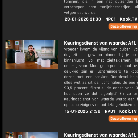
tonijnen, die in een net duizenden k
verschepen naar tonijnboerderijen, 
vetgemest worden.
23-01-2026 21:30
NPO1
Kook.TV
Keuringsdienst van waarde: Afl. 
Vroeger kwam de vijand van buiten, v
dag zit die gewoon binnen bij je op
binnenlucht. Vol met ziektekiemen, fi
ander gevaar. Maar geen paniek, haal ru
gelukkig zijn er luchtreinigers te koop
dozen met een stekker. Boordevol belo
alles wat ze uit de lucht halen. De ene
99,5 procent filtratie, de ander voor 9
hoe doen ze dat eigenlijk? En zo pr
Keuringsdienst van waarde werpt een fr
op luchtreinigers en ontdekt gebakken luc
16-01-2026 21:30
NPO1
Kook.TV
Keuringsdienst van waarde: Afl. 