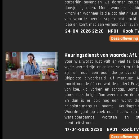
bacteriën bovendien. Je darmen zoud
dansje bij doen. Maar wanneer is k
kimchi en wanneer is die dat niet? Keur
van waarde neemt supermarktkimchi 
loep en komt met een verhaal over leven
24-04-2026 22:20
NPO1
Kook.T
Keuringsdienst van waarde: Afl. 
Voor wie worst lust valt er veel te kie
wijde wereld zijn er talloze soorten te 
zijn er maar een paar die je overal t
Chipolata bijvoorbeeld. Of merguez.
maakt nou de één en wat de ander? Er zi
van koe, kip, varken en schaap. Soms 
soms flets beige. Dan weer dik en dan 
En dan is er ook nog een worst die
chipolata-merguez noemt. Keuringsd
Waarde gaat op zoek naar het wezen
wereldberoemde worsten en s
identiteitsfraude.
17-04-2026 22:20
NPO1
Kook.TV