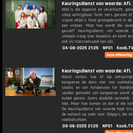
Keuringsdienst van waarde: Afl. 
Wild is die opgevist en uitverkocht, ge
volop verkrijgbaar: forel. Vers, gerookt of
vrijwel altijd is forel grootgebracht in de
een visboer. Maar hoe wordt die vijver 
gevuld? Keuringsdienst van waarde 
simpele vraag over kweekvis en komt era
ook vis transseksueel kan zijn.
04-08-2025 21:25
NPO1
Kook.T
Keuringsdienst van waarde: Afl. 
Naast varken, koe of kip ontspring
kangoeroe de dans niet. Van voetbals
steaks en van hondenvoer tot handtas
spullen gemaakt van kangoeroe wordt d
buidel getast. Soms duidelijk vermeldt,
niet. Maar hoe komen ze aan al die ka
De Keuringsdienst van waarde hopt kris
de outback op zoek naar Skippy's die ei
voetbalschoen.
09-06-2025 21:25
NPO1
Kook.TV