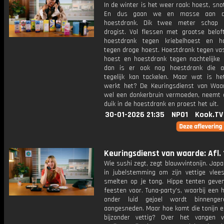
In de winter is het weer raak: hoest, snot
En dus gaan we en masse aan de
hoestdrank. Dik twee meter schap 
drogist. Vol flessen met grootse beloft
hoestdrank tegen kriebelhoest en h
tegen droge hoest. Hoestdrank tegen vas
hoest en hoestdrank tegen nachtelijke 
dan is er ook nog hoestdrank die a
tegelijk kan tackelen. Maar wat is h
werkt het? De Keuringsdienst van Waa
wel een donkerbruin vermoeden, neemt 
duik in de hoestdrank en proest het uit.
30-01-2026 21:35
NPO1
Kook.TV
Keuringsdienst van waarde: Afl. 
Wie sushi zegt, zegt blauwvintonijn. Japa
in jubelstemming om zijn vettige vlee
smelten op je tong. Hippe tenten geven
feesten voor. Tuna-party's, waarbij een h
onder luid gejoel wordt binnenge
aangesneden. Maar hoe komt die tonijn ei
bijzonder vettig? Over het vangen 