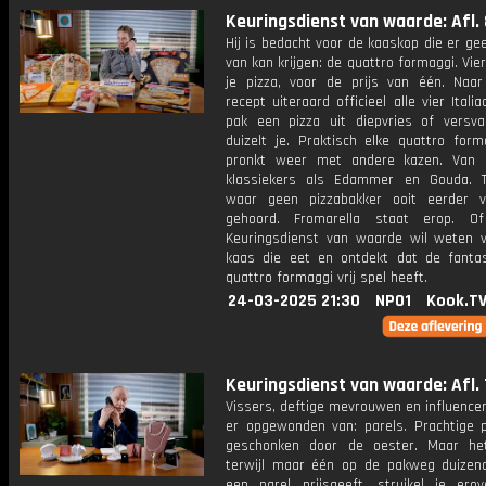
Keuringsdienst van waarde: Afl. 
Hij is bedacht voor de kaaskop die er g
van kan krijgen: de quattro formaggi. Vie
je pizza, voor de prijs van één. Naar 
recept uiteraard officieel alle vier Itali
pak een pizza uit diepvries of versv
duizelt je. Praktisch elke quattro form
pronkt weer met andere kazen. Van 
klassiekers als Edammer en Gouda. 
waar geen pizzabakker ooit eerder 
gehoord. Fromarella staat erop. Of
Keuringsdienst van waarde wil weten 
kaas die eet en ontdekt dat de fantas
quattro formaggi vrij spel heeft.
24-03-2025 21:30
NPO1
Kook.T
Keuringsdienst van waarde: Afl. 
Vissers, deftige mevrouwen en influence
er opgewonden van: parels. Prachtige p
geschonken door de oester. Maar he
terwijl maar één op de pakweg duizen
een parel prijsgeeft, struikel je ero