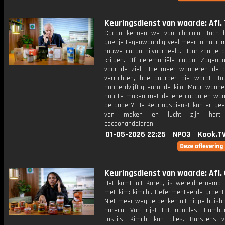
Keuringsdienst van waarde: Afl. 
Cacao kennen we van chocola. Toch 
goedje tegenwoordig veel meer in haar m
rauwe cacao bijvoorbeeld. Daar zou je 
krijgen. Of ceremoniële cacao. Zogen
voor de ziel. Hoe meer wonderen de 
verrichten, hoe duurder die wordt. To
honderdvijftig euro de kilo. Maar wanne
nou te maken met de ene cacao en wa
de ander? De Keuringsdienst kan er gee
van maken en lucht zijn hart
cacaohandelaren.
01-05-2026 22:25
NPO3
Kook.T
Keuringsdienst van waarde: Afl. 
Het komt uit Korea, is wereldberoemd 
met kim: kimchi. Gefermenteerde groente
Niet meer weg te denken uit hippe huish
horeca. Van rijst tot noodles. Hambu
tosti's. Kimchi kan alles. Barstens 