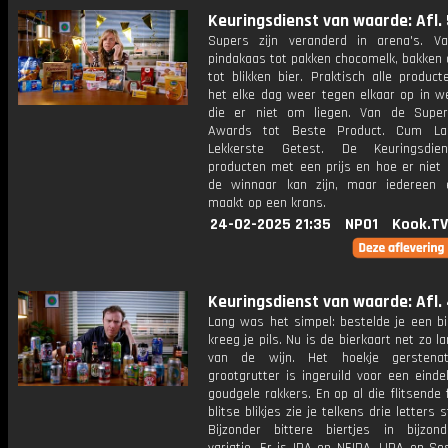
Keuringsdienst van waarde: Afl. 
Supers zijn veranderd in arena's. V
pindakaas tot pakken chocomelk, bakken 
tot blikken bier. Praktisch alle produc
het elke dag weer tegen elkaar op in we
die er niet om liegen. Van de Super
Awards tot Beste Product. Cum La
Lekkerste Getest. De Keuringsdie
producten met een prijs en hoe er niet
de winnaar kan zijn, maar iedereen
maakt op een krans.
24-02-2025 21:35
NPO1
Kook.TV
Keuringsdienst van waarde: Afl.
Lang was het simpel: bestelde je een bi
kreeg je pils. Nu is de bierkaart net zo la
van de wijn. Het hoekje gerstena
grootgrutter is ingeruild voor een eind
goudgele rakkers. En op al die flitsende 
blitse blikjes zie je telkens drie letters 
Bijzonder bittere biertjes in bijzon