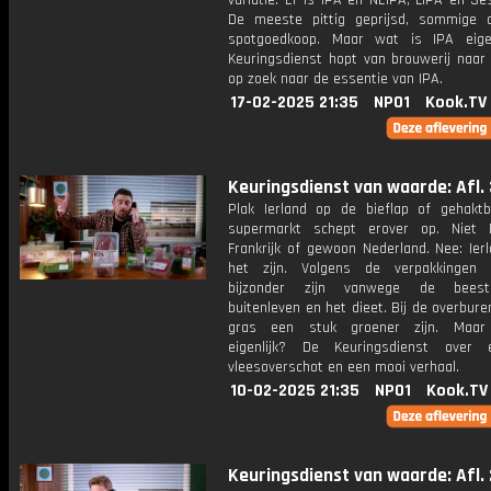
variatie. Er is IPA en NEIPA, LIPA en Se
De meeste pittig geprijsd, sommige
spotgoedkoop. Maar wat is IPA eige
Keuringsdienst hopt van brouwerij naar 
op zoek naar de essentie van IPA.
17-02-2025 21:35
NPO1
Kook.TV
Keuringsdienst van waarde: Afl. 
Plak Ierland op de bieflap of gehakt
supermarkt schept erover op. Niet D
Frankrijk of gewoon Nederland. Nee: Ier
het zijn. Volgens de verpakkingen 
bijzonder zijn vanwege de bees
buitenleven en het dieet. Bij de overbure
gras een stuk groener zijn. Maa
eigenlijk? De Keuringsdienst over 
vleesoverschot en een mooi verhaal.
10-02-2025 21:35
NPO1
Kook.TV
Keuringsdienst van waarde: Afl. 