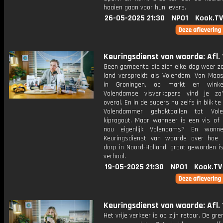
haaien gaan voor hun levers.
26-05-2025 21:30
NPO1
Kook.TV
Keuringsdienst van waarde: Afl. 
Geen gemeente die zich elke dag weer zo
land verspreidt als Volendam. Van Maast
in Groningen, op markt en winkel
Volendamse visverkopers vind je zo
overal. En in de supers nu zelfs in blik te
Volendammer gehaktballen tot Vol
kipragout. Maar wanneer is een vis of 
nou eigenlijk Volendams? En wanne
Keuringsdienst van waarde over hoe 
dorp in Noord-Holland, groot geworden i
verhaal.
19-05-2025 21:30
NPO1
Kook.TV
Keuringsdienst van waarde: Afl. 
Het vrije verkeer is op zijn retour. De gr