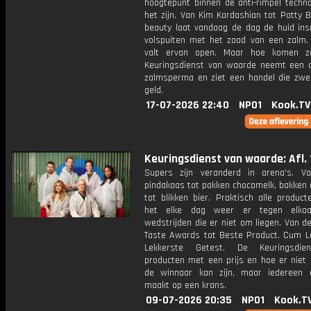
hoogtepunt binnen de anti-rimpel techno
het zijn. Van Kim Kardashian tot Patty B
beauty laat vandaag de dag de huid in
volspuiten met het zaad van een zalm
valt ervan open. Maar hoe komen z
Keuringsdienst van waarde neemt een d
zalmsperma en ziet een handel die zwe
geld.
17-07-2026 22:40
NPO1
Kook.TV
Keuringsdienst van waarde: Afl. 
Supers zijn veranderd in arena's. V
pindakaas tot pakken chocomelk, bakken 
tot blikken bier. Praktisch alle produc
het elke dag weer er tegen elka
wedstrijden die er niet om liegen. Van d
Taste Awards tot Beste Product. Cum L
Lekkerste Getest. De Keuringsdie
producten met een prijs en hoe er niet
de winnaar kan zijn, maar iedereen
maakt op een krans.
09-07-2026 20:35
NPO1
Kook.T