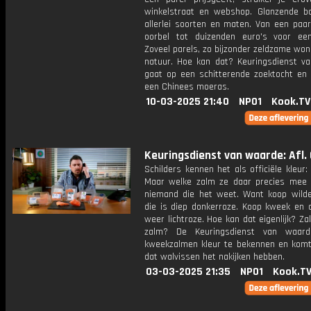
winkelstraat en webshop. Glanzende bal
allerlei soorten en maten. Van een paar
oorbel tot duizenden euro's voor een
Zoveel parels, zo bijzonder zeldzame wo
natuur. Hoe kan dat? Keuringsdienst v
gaat op een schitterende zoektocht en e
een Chinees moeras.
10-03-2025 21:40
NPO1
Kook.TV
Keuringsdienst van waarde: Afl. 
Schilders kennen het als officiële kleur:
Maar welke zalm ze daar precies mee 
niemand die het weet. Want koop wild
die is diep donkerroze. Koop kweek en d
weer lichtroze. Hoe kan dat eigenlijk? Za
zalm? De Keuringsdienst van waard
kweekzalmen kleur te bekennen en komt
dat walvissen het nakijken hebben.
03-03-2025 21:35
NPO1
Kook.T