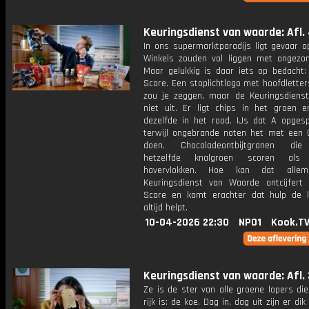
Keuringsdienst van waarde: Afl.
In ons supermarktparadijs ligt gevaar o
Winkels zouden vol liggen met ongezo
Maar gelukkig is daar iets op bedacht: 
Score. Een stoplichtlogo met hoofdletter
zou je zeggen, maar de Keuringsdiens
niet uit. Er ligt chips in het groen e
dezelfde in het rood. IJs dat A opgespe
terwijl ongebrande noten het met een
doen. Chocoladeontbijtgranen die
hetzelfde knalgroen scoren als 
havervlokken. Hoe kan dat alle
Keuringsdienst van Waarde ontcijfert 
Score en komt erachter dat hulp de k
altijd helpt.
10-04-2026 22:30
NPO1
Kook.T
Keuringsdienst van waarde: Afl. 
Ze is de ster van alle groene lopers di
rijk is: de koe. Dag in, dag uit zijn er di