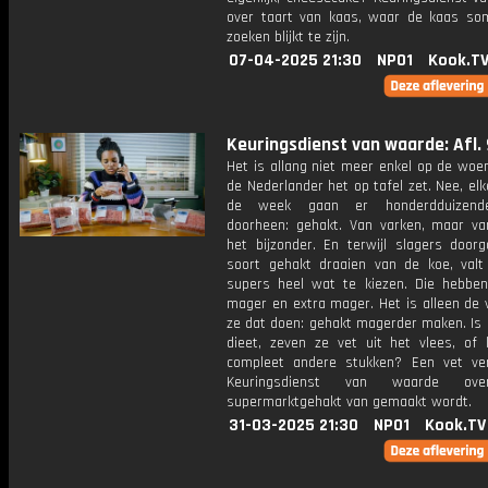
over taart van kaas, waar de kaas so
zoeken blijkt te zijn.
07-04-2025 21:30
NPO1
Kook.T
Keuringsdienst van waarde: Afl. 
Het is allang niet meer enkel op de woe
de Nederlander het op tafel zet. Nee, el
de week gaan er honderdduizende
doorheen: gehakt. Van varken, maar va
het bijzonder. En terwijl slagers door
soort gehakt draaien van de koe, valt
supers heel wat te kiezen. Die hebbe
mager en extra mager. Het is alleen de 
ze dat doen: gehakt magerder maken. Is 
dieet, zeven ze vet uit het vlees, of 
compleet andere stukken? Een vet ve
Keuringsdienst van waarde ov
supermarktgehakt van gemaakt wordt.
31-03-2025 21:30
NPO1
Kook.TV