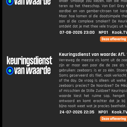
ander smaakje zou kiezen, kan die ma
teren op het theeschap. Van Earl Grey t
aardbei en van gember-citroen tot kara
Maar hoe komen al die doodsimpele the
aan al die complexe smaken? De Keuri
ontdekt dat je met thee vele trucjes uit k
07-08-2026 23:00
NPO1
Kook.T
Keuringsdienst van waarde: Afl. 
Verreweg de meeste vis komt uit de zee
zijn er maar een paar die de zee als
gebruiken: zeebaars is er zo één. Stoere
Soms geserveerd als filet, vaak verkocht
of the day. De vraag is alleen: uit welk
zeebaars precies? De Noordzee? De Méd
of misschien de Stille Zuidzee? Keurings
waarde kiest het ruime sop, hengelt
antwoord en komt erachter dat je bij
bijna nooit weet wat je precies beethebt.
24-07-2026 22:35
NPO1
Kook.T