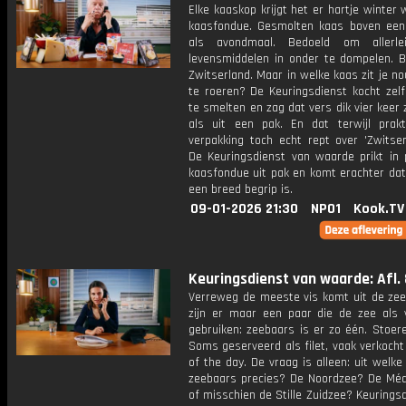
Elke kaaskop krijgt het er hartje winter
kaasfondue. Gesmolten kaas boven een 
als avondmaal. Bedoeld om allerle
levensmiddelen in onder te dompelen. B
Zwitserland. Maar in welke kaas zit je nou
te roeren? De Keuringsdienst kocht zel
te smelten en zag dat vers dik vier keer 
als uit een pak. En dat terwijl prakt
verpakking toch echt rept over 'Zwitser
De Keuringsdienst van waarde prikt in 
kaasfondue uit pak en komt erachter dat
een breed begrip is.
09-01-2026 21:30
NPO1
Kook.TV
Keuringsdienst van waarde: Afl. 
Verreweg de meeste vis komt uit de zee
zijn er maar een paar die de zee als
gebruiken: zeebaars is er zo één. Stoere
Soms geserveerd als filet, vaak verkocht
of the day. De vraag is alleen: uit welk
zeebaars precies? De Noordzee? De Méd
of misschien de Stille Zuidzee? Keurings