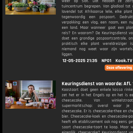
weer op slot. Dat hebben ze zelf
tuincentrum begrepen. Van gladiool tot 
lavendel tot Afrikaanse lelie, elke plan
tegenwoordig een paspoort. Gedru
verpakking: een vlag, een naam, een 
een land. Maar wanneer gaat een pla
reis? En waarom? De Keuringsdienst v
doet een grondige paspoortcontrole, on
praktisch elke plant wereldreiziger 
niemand nog weet waar zijn wortels 
liggen.
12-05-2025 21:35
NPO1
Kook.TV
Keuringsdienst van waarde: Afl. 
Kaastaart doet geen enkele kassa rinke
zet het er in het Engels op en het is e
cheesecake. Van winkelstra
supermarktschap: overal waar je 
cheesecake. Er is cheesecake-thee en ch
bier. Cheesecake-koek en cheesecake-pa
heeft elk etablissement ook nog eens g
soort cheesecake-taart te koop. Maar w
eigenlijk, cheesecake? Keuringsdienst v