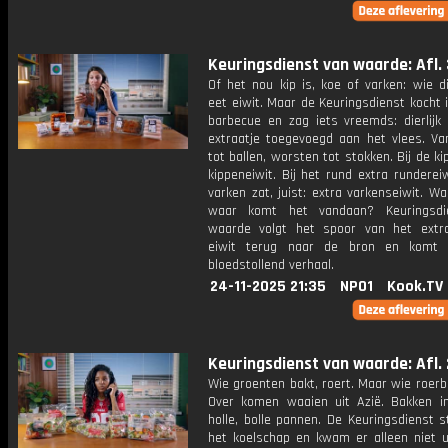
Keuringsdienst van waarde: Afl. 
Of het nou kip is, koe of varken: wie d
eet eiwit. Maar de Keuringsdienst kocht 
barbecue en zag iets vreemds: dierlijk 
extraatje toegevoegd aan het vlees. Va
tot ballen, worsten tot stokken. Bij de kip
kippeneiwit. Bij het rund extra rundereiw
varken zat, juist: extra varkenseiwit. 
waar komt het vandaan? Keuringsdi
waarde volgt het spoor van het extra 
eiwit terug naar de bron en komt
bloedstollend verhaal.
24-11-2025 21:35
NPO1
Kook.TV
Keuringsdienst van waarde: Afl. 
Wie groenten bakt, roert. Maar wie roerb
Over komen waaien uit Azië. Bakken in
holle, bolle pannen. De Keuringsdienst 
het koelschap en kwam er alleen niet ui