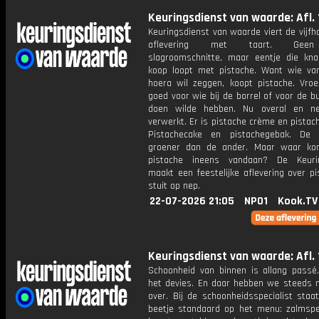
Keuringsdienst van waarde: Afl. 
Keuringsdienst van waarde viert de vijf
aflevering met taart. Geen
slagroomschnitte, maar eentje die kna
koop loopt met pistache. Want wie va
hoera wil zeggen, koopt pistache. Vroe
goed voor wie bij de borrel of voor de b
doen wilde hebben. Nu overal en ne
verwerkt. Er is pistache crème en pistac
Pistachecake en pistachegebak. De
groener dan de ander. Maar waar ko
pistache ineens vandaan? De Keurin
maakt een feestelijke aflevering over p
stuit op nep.
22-07-2026 21:05
NPO1
Kook.TV
Keuringsdienst van waarde: Afl. 
Schoonheid van binnen is allang passé.
het devies. En daar hebben we steeds 
over. Bij de schoonheidsspecialist staa
beetje standaard op het menu: zalmsp