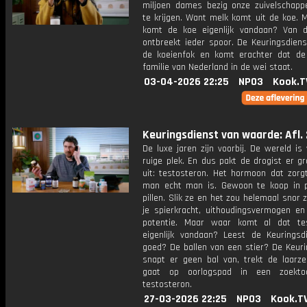
miljoen dames bezig onze zuivelschapp
te krijgen. Want melk komt uit de koe. 
komt de koe eigenlijk vandaan? Van 
ontbreekt ieder spoor. De Keuringsdiens
de koeienfok en komt erachter dat de
familie van Nederland in de wei staat.
03-04-2026 22:25
NPO3
Kook.T
Keuringsdienst van waarde: Afl. 
De luxe jaren zijn voorbij. De wereld i
ruige plek. En dus pakt de drogist er g
uit: testosteron. Het hormoon dat zorg
man echt man is. Gewoon te koop in p
pillen. Slik ze en het zou helemaal snor 
je spierkracht, uithoudingsvermogen en
potentie. Maar waar komt al dat te
eigenlijk vandaan? Leest de Keuringsd
goed? De ballen van een stier? De Keuri
snapt er geen bal van, trekt de laarz
gaat op oorlogspad in een zoekto
testosteron.
27-03-2026 22:25
NPO3
Kook.T