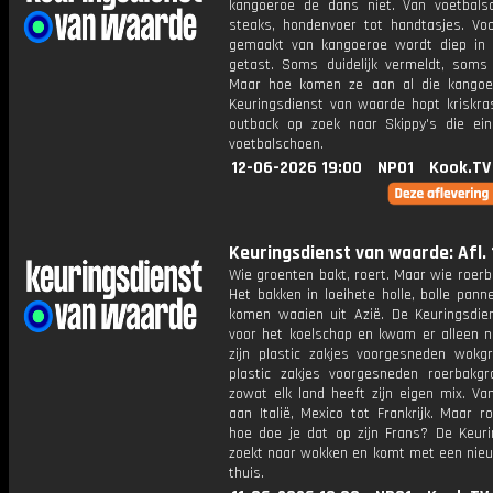
kangoeroe de dans niet. Van voetbals
steaks, hondenvoer tot handtasjes. Voo
gemaakt van kangoeroe wordt diep in 
getast. Soms duidelijk vermeldt, soms 
Maar hoe komen ze aan al die kango
Keuringsdienst van waarde hopt kriskra
outback op zoek naar Skippy's die ein
voetbalschoen.
12-06-2026 19:00
NPO1
Kook.TV
Keuringsdienst van waarde: Afl. 
Wie groenten bakt, roert. Maar wie roerb
Het bakken in loeihete holle, bolle pann
komen waaien uit Azië. De Keuringsdie
voor het koelschap en kwam er alleen ni
zijn plastic zakjes voorgesneden wokg
plastic zakjes voorgesneden roerbakgr
zowat elk land heeft zijn eigen mix. Va
aan Italië, Mexico tot Frankrijk. Maar r
hoe doe je dat op zijn Frans? De Keuri
zoekt naar wokken en komt met een nieu
thuis.