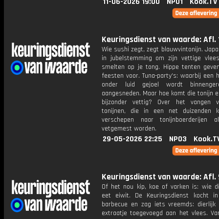
11-06-2026 19:00
NPO1
Kook.TV
Keuringsdienst van waarde: Afl. 
Wie sushi zegt, zegt blauwvintonijn. Japa
in jubelstemming om zijn vettige vlee
smelten op je tong. Hippe tenten geven
feesten voor. Tuna-party's: waarbij een h
onder luid gejoel wordt binnenge
aangesneden. Maar hoe komt die tonijn ei
bijzonder vettig? Over het vangen 
tonijnen, die in een net duizenden k
verschepen naar tonijnboerderijen 
vetgemest worden.
29-05-2026 22:25
NPO3
Kook.T
Keuringsdienst van waarde: Afl. 
Of het nou kip, koe of varken is: wie d
eet eiwit. De Keuringsdienst kocht i
barbecue en zag iets vreemds: dierlijk 
extraatje toegevoegd aan het vlees. Va