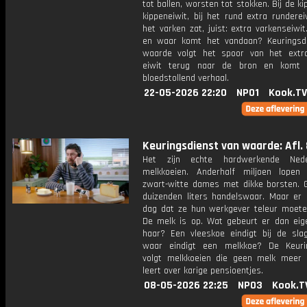
tot ballen, worsten tot stokken. Bij de kip
kippeneiwit, bij het rund extra runderei
het varken zat, juist: extra varkenseiw
en waar komt het vandaan? Keuringsd
waarde volgt het spoor van het extra 
eiwit terug naar de bron en komt
bloedstollend verhaal.
22-05-2026 22:20
NPO1
Kook.TV
Keuringsdienst van waarde: Afl. 
Het zijn echte hardwerkende Neder
melkkoeien. Anderhalf miljoen lopen
zwart-witte dames met dikke borsten. 
duizenden liters handelswaar. Maar er
dag dat ze hun werkgever teleur moeten
De melk is op. Wat gebeurt er dan eige
haar? Een vleeskoe eindigt bij de sla
waar eindigt een melkkoe? De Keuri
volgt melkkoeien die geen melk meer
leert over karige pensioentjes.
08-05-2026 22:25
NPO3
Kook.T