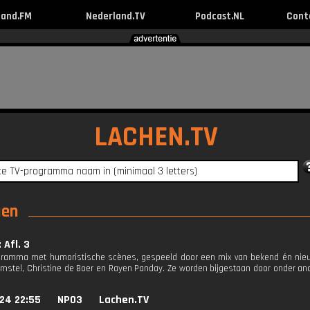
land.FM
Nederland.TV
Podcast.NL
Cont
LACHEN.TV
gen
 Afl. 3
ramma met humoristische scènes, gespeeld door een mix van bekend én nieuw 
mstel, Christine de Boer en Rayen Panday. Ze worden bijgestaan door onder ande
24 22:55
NPO3
Lachen.TV