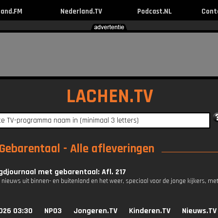
land.FM
Nederland.TV
Podcast.NL
Cont
LACHEN.TV
ebarentaal - Alle afleveringen
djournaal met gebarentaal: Afl. 217
 nieuws uit binnen- en buitenland en het weer, speciaal voor de jonge kijkers, me
026 03:30
NPO3
Jongeren.TV
Kinderen.TV
Nieuws.TV