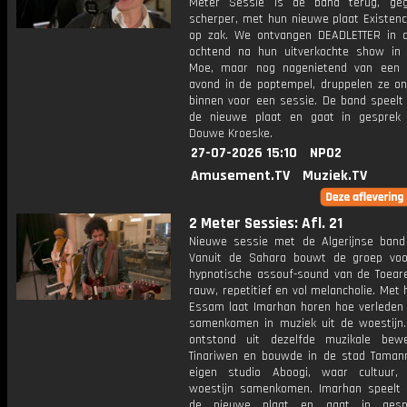
Meter Sessie is de band terug, geg
scherper, met hun nieuwe plaat Existenc
op zak. We ontvangen DEADLETTER in 
ochtend na hun uitverkochte show in 
Moe, maar nog nagenietend van een u
avond in de poptempel, druppelen ze on
binnen voor een sessie. De band speelt
de nieuwe plaat en gaat in gesprek
Douwe Kroeske.
27-07-2026 15:10
NPO2
Amusement.TV
Muziek.TV
2 Meter Sessies: Afl. 21
Nieuwe sessie met de Algerijnse band
Vanuit de Sahara bouwt de groep vo
hypnotische assouf-sound van de Toeareg
rauw, repetitief en vol melancholie. Met
Essam laat Imarhan horen hoe verleden
samenkomen in muziek uit de woestijn
ontstond uit dezelfde muzikale bew
Tinariwen en bouwde in de stad Taman
eigen studio Aboogi, waar cultuur,
woestijn samenkomen. Imarhan speelt
de nieuwe plaat en gaat in ges