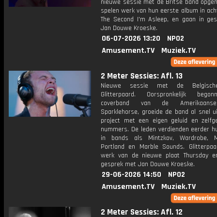
nieuwe sessie met de Britse band opge
spelen werk van hun eerste album in acht 
The Second I'm Asleep, en gaan in ge
Jan Douwe Kroeske.
06-07-2026 13:20
NPO2
Amusement.TV
Muziek.TV
2 Meter Sessies: Afl. 13
Nieuwe sessie met de Belgisch
Glitterpaard. Oorspronkelijk bego
coverband van de Amerikaans
Sparklehorse, groeide de band al snel u
project met een eigen geluid en zelfg
nummers. De leden verdienden eerder h
in bands als Mintzkov, Wardrobe, Mil
Portland en Marble Sounds. Glitterpaa
werk van de nieuwe plaat Thursday e
gesprek met Jan Douwe Kroeske.
29-06-2026 14:50
NPO2
Amusement.TV
Muziek.TV
2 Meter Sessies: Afl. 12