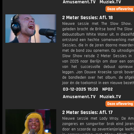
Amusement.TV
Muziek.TV
2 Meter Sessies: Afl. 18
Nieuwe sessie met The Slow Show. T
geleden bracht de Britse band The Slow 
debuutalbum White Water uit. In diezelf
ontstond een hechte samenwerking me
Sessies, die in de jaren daarna meerder
met de band zou opnemen. Op uitnodigin
Slow Show reisde 2 Meter Sessies in
van 2025 naar Berlijn om daar een aan
van het succesvolle debuut opnieuw
leggen. Jan Douwe Kroeske sprak bove
de bandleden over het album, de afgel
jaar én de toekomst in een nieuwe bezett
03-12-2025 15:20
NPO2
Amusement.TV
Muziek.TV
2 Meter Sessies: Afl. 17
Nieuwe sessie met Lady Wray. De Am
zangeres en songwriter brak eind jaren
door en scoorde op zeventienjarige leefti