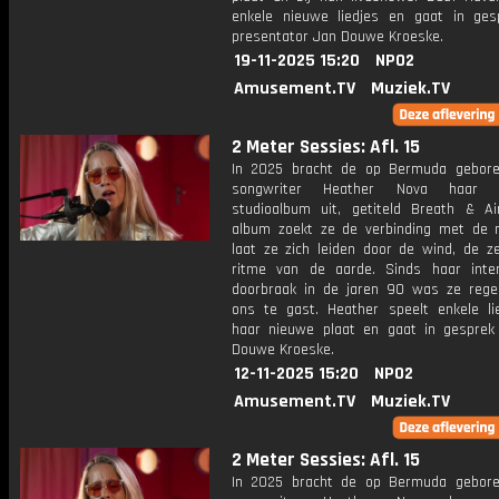
enkele nieuwe liedjes en gaat in ge
presentator Jan Douwe Kroeske.
19-11-2025 15:20
NPO2
Amusement.TV
Muziek.TV
2 Meter Sessies: Afl. 15
In 2025 bracht de op Bermuda gebore
songwriter Heather Nova haar d
studioalbum uit, getiteld Breath & Ai
album zoekt ze de verbinding met de 
laat ze zich leiden door de wind, de z
ritme van de aarde. Sinds haar inter
doorbraak in de jaren 90 was ze regel
ons te gast. Heather speelt enkele li
haar nieuwe plaat en gaat in gespre
Douwe Kroeske.
12-11-2025 15:20
NPO2
Amusement.TV
Muziek.TV
2 Meter Sessies: Afl. 15
In 2025 bracht de op Bermuda gebore