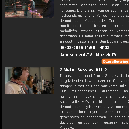
Sessie met Cardinals uit Cork. De groep
regelmatig geprezen door Grian Cha
Fontaines D.C. als een van de spannends
rockbands uit Ierland. Vorige maand ver
debuutalbum Masquerade. Cardinals b
moeiteloos tussen licht en donker, met 
melodieën, stevige gitaren en verras
accordeon. De band speelt nummers van
en gaat in gesprek met Jan Douwe Kroes
16-03-2026 14:50
NPO2
Amusement.TV
Muziek.TV
2 Meter Sessies: Afl. 2
Te gast is de band Oracle Sisters, die b
jeugdvrienden Lewis Lazer en Christophe
aangevuld met de Finse muzikante Julia 
Hun melancholische dreampop en
harmonieën maakten al snel indruk.
succesvolle EP's bracht het trio in
debuutalbum Hydranism uit, vernoemd
Griekse eiland Hydra, waar de so
geschreven en opgenomen. Ze spelen 
dat album en gaan ook in gesprek met 
Kroeske.