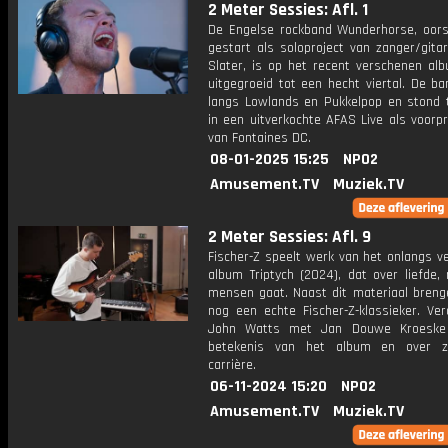
2 Meter Sessies: Afl. 1
De Engelse rockband Wunderhorse, oorsp
gestart als soloproject van zanger/gita
Slater, is op het recent verschenen al
uitgegroeid tot een hecht viertal. De b
langs Lowlands en Pukkelpop en stond
in een uitverkochte AFAS Live als voor
van Fontaines DC.
08-01-2025 15:25
NPO2
Amusement.TV
Muziek.TV
2 Meter Sessies: Afl. 9
Fischer-Z speelt werk van het onlangs v
album Triptych (2024), dat over liefde,
mensen gaat. Naast dit materiaal breng
nog een echte Fischer-Z-klassieker. Ver
John Watts met Jan Douwe Kroeske
betekenis van het album en over zi
carrière.
06-11-2024 15:20
NPO2
Amusement.TV
Muziek.TV