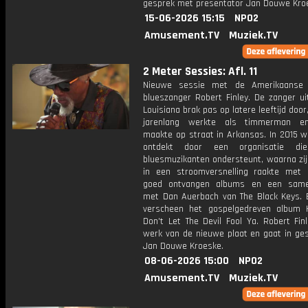
gesprek met presentator Jan Douwe Kro
15-06-2026 15:15
NPO2
Amusement.TV
Muziek.TV
2 Meter Sessies: Afl. 11
Nieuwe sessie met de Amerikaanse 
blueszanger Robert Finley. De zanger ui
Louisiana brak pas op latere leeftijd door,
jarenlang werkte als timmerman e
maakte op straat in Arkansas. In 2015 w
ontdekt door een organisatie di
bluesmuzikanten ondersteunt, waarna zij
in een stroomversnelling raakte met
goed ontvangen albums en een same
met Dan Auerbach van The Black Keys. 
verscheen het gospelgedreven album Ha
Don't Let The Devil Fool Ya. Robert Fin
werk van de nieuwe plaat en gaat in ge
Jan Douwe Kroeske.
08-06-2026 15:00
NPO2
Amusement.TV
Muziek.TV