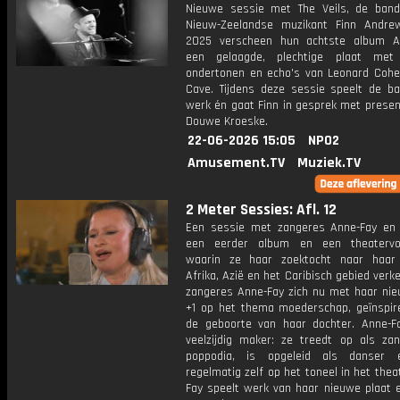
Nieuwe sessie met The Veils, de ban
Nieuw-Zeelandse muzikant Finn Andre
2025 verscheen hun achtste album A
een gelaagde, plechtige plaat met 
ondertonen en echo's van Leonard Cohe
Cave. Tijdens deze sessie speelt de b
werk én gaat Finn in gesprek met presen
Douwe Kroeske.
22-06-2026 15:05
NPO2
Amusement.TV
Muziek.TV
2 Meter Sessies: Afl. 12
Een sessie met zangeres Anne-Fay en
een eerder album en een theatervoo
waarin ze haar zoektocht naar haar
Afrika, Azië en het Caribisch gebied verke
zangeres Anne-Fay zich nu met haar nie
+1 op het thema moederschap, geïnspir
de geboorte van haar dochter. Anne-F
veelzijdig maker: ze treedt op als za
poppodia, is opgeleid als danser 
regelmatig zelf op het toneel in het thea
Fay speelt werk van haar nieuwe plaat e