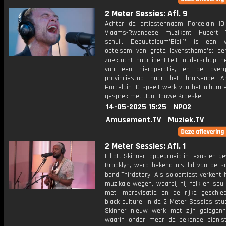
2 Meter Sessies: Afl. 9
Achter de artiestennaam Porcelain I
Vlaams-Rwandese muzikant Hubert T
schuil. Debuutalbum'Bibi:1' is een ve
optelsom van grote levensthema's: ee
zoektocht naar identiteit, ouderschap, h
van een nieroperatie, en de over
provinciestad naar het bruisende A
Porcelain ID speelt werk van het album 
gesprek met Jan Douwe Kroeske.
14-05-2025 15:25
NPO2
Amusement.TV
Muziek.TV
2 Meter Sessies: Afl. 1
Elliott Skinner, opgegroeid in Texas en ge
Brooklyn, werd bekend als lid van de su
band Thirdstory. Als soloartiest verkent 
muzikale wegen, waarbij hij folk en sou
met improvisatie en de rijke geschie
black culture. In de 2 Meter Sessies stu
Skinner nieuw werk met zijn gelegenh
waarin onder meer de bekende piani