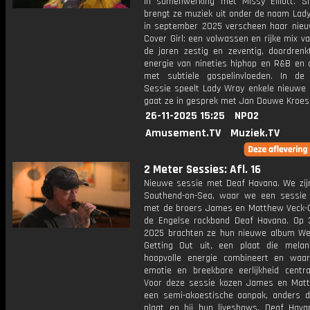
in samenwerking met Missy Elliott. S
brengt ze muziek uit onder de naam Lady
in september 2025 verscheen haar nie
Cover Girl: een volwassen en rijke mix va
de jaren zestig en zeventig, doordren
energie van nineties hiphop en R&B en 
met subtiele gospelinvloeden. In d
Sessie speelt Lady Wray enkele nieuwe l
gaat ze in gesprek met Jan Douwe Kroes
26-11-2025 15:25
NPO2
Amusement.TV
Muziek.TV
2 Meter Sessies: Afl. 16
Nieuwe sessie met Deaf Havana. We zijn
Southend-on-Sea, waar we een sessi
met de broers James en Matthew Veck-Gi
de Engelse rockband Deaf Havana. Op 
2025 brachten ze hun nieuwe album We
Getting Out uit, een plaat die melan
hoopvolle energie combineert en waa
emotie en breekbare eerlijkheid centra
Voor deze sessie kozen James en Mat
een semi-akoestische aanpak, anders 
plaat en bij hun liveshows. Deaf Hava