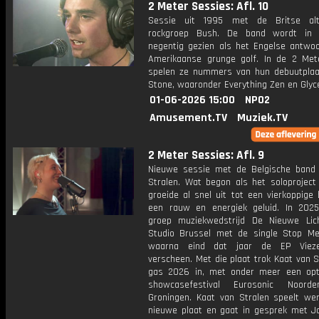
2 Meter Sessies: Afl. 10
Sessie uit 1995 met de Britse alte
rockgroep Bush. De band wordt in 
negentig gezien als het Engelse antwo
Amerikaanse grunge golf. In de 2 Met
spelen ze nummers van hun debuutplaa
Stone, waaronder Everything Zen en Glyce
01-06-2026 15:00
NPO2
Amusement.TV
Muziek.TV
2 Meter Sessies: Afl. 9
Nieuwe sessie met de Belgische band
Stralen. Wat begon als het soloproject
groeide al snel uit tot een vierkoppige
een rauw en energiek geluid. In 20
groep muziekwedstrijd De Nieuwe Lic
Studio Brussel met de single Stop M
waarna eind dat jaar de EP Vieze
verscheen. Met die plaat trok Kaat van S
gas 2026 in, met onder meer een op
showcasefestival Eurosonic Noorde
Groningen. Kaat van Stralen speelt we
nieuwe plaat en gaat in gesprek met 