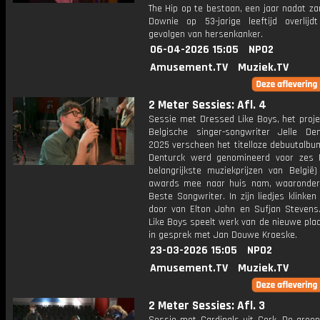
The Hip op te bestaan, een jaar nadat z
Downie op 53-jarige leeftijd overlij
gevolgen van hersenkanker.
06-04-2026 15:05
NPO2
Amusement.TV
Muziek.TV
2 Meter Sessies: Afl. 4
Sessie met Dressed Like Boys, het proje
Belgische singer-songwriter Jelle Den
2025 verscheen het titelloze debuutalbu
Denturck werd genomineerd voor zes 
belangrijkste muziekprijzen van België
awards mee naar huis nam, waaronder
Beste Songwriter. In zijn liedjes klinken
door van Elton John en Sufjan Stevens
Like Boys speelt werk van de nieuwe pla
in gesprek met Jan Douwe Kroeske.
23-03-2026 15:05
NPO2
Amusement.TV
Muziek.TV
2 Meter Sessies: Afl. 3