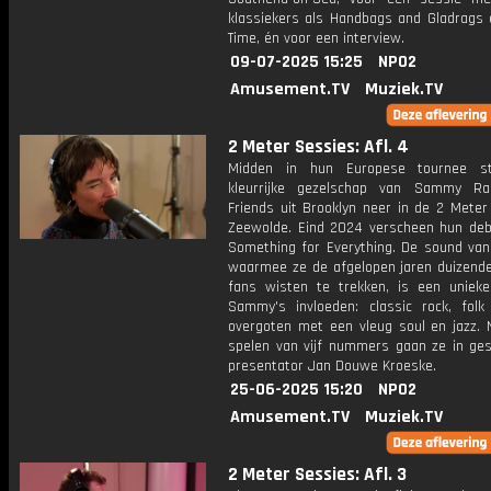
klassiekers als Handbags and Gladrags 
Time, én voor een interview.
09-07-2025 15:25
NPO2
Amusement.TV
Muziek.TV
2 Meter Sessies: Afl. 4
Midden in hun Europese tournee str
kleurrijke gezelschap van Sammy R
Friends uit Brooklyn neer in de 2 Meter
Zeewolde. Eind 2024 verscheen hun de
Something for Everything. De sound van
waarmee ze de afgelopen jaren duizend
fans wisten te trekken, is een uniek
Sammy's invloeden: classic rock, folk
overgoten met een vleug soul en jazz. 
spelen van vijf nummers gaan ze in ge
presentator Jan Douwe Kroeske.
25-06-2025 15:20
NPO2
Amusement.TV
Muziek.TV
2 Meter Sessies: Afl. 3