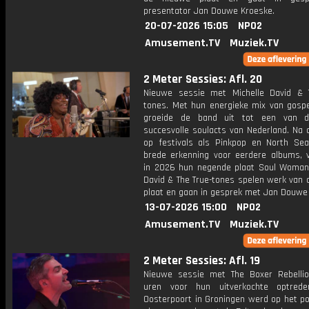
presentator Jan Douwe Kroeske.
20-07-2026 15:05
NPO2
Amusement.TV
Muziek.TV
2 Meter Sessies: Afl. 20
Nieuwe sessie met Michelle David & 
tones. Met hun energieke mix van gospe
groeide de band uit tot een van 
succesvolle soulacts van Nederland. Na 
op festivals als Pinkpop en North Se
brede erkenning voor eerdere albums, 
in 2026 hun negende plaat Soul Woman.
David & The True-tones spelen werk van 
plaat en gaan in gesprek met Jan Douwe
13-07-2026 15:00
NPO2
Amusement.TV
Muziek.TV
2 Meter Sessies: Afl. 19
Nieuwe sessie met The Boxer Rebellio
uren voor hun uitverkochte optred
Oosterpoort in Groningen werd op het p