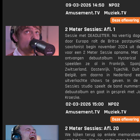
09-03-2026 14:50
NPO2
Amusement.TV
Muziek.TV
2 Meter Sessies: Afl. 1
Sessie met DEADLETTER. Na veertig dag
door Europa rolt de Britse postpun
saxofonist begin november 2024 uit d
voor een 2 Meter Sessie opname. Met
ontvangen debuutalbum Hysterical 
speelden ze al in Frankrijk, Spanje
Zwitserland, Oostenrijk, Tsjechië, Dui
België, om daarna in Nederland ee
uitverkochte shows te geven. In de
Sessies studio speelt de band nummer
debuutalbum en gaat in gesprek met 
Kroeske.
02-03-2026 15:00
NPO2
Amusement.TV
Muziek.TV
2 Meter Sessies: Afl. 20
We kijken terug op enkele memorabel