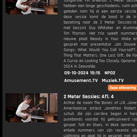
songwriter Fin Greenall. 2 Meter Sessi
hebben een lange geschiedenis, ruim ach
geleden nam hij al een eerste sessie
deze sessie komt de band in de tra
bezetting naar de 2 Meter Sessies-st
met bassist Guy Whitaker en drummer
Tim Thorton. Het trio speelt numme
nieuwe plaat Beauty In Your Wake e
gesprek met presentator Jan Douwe 
Songs: What Would You Call Yourself?,
Thing That Matters, One Last Gift, Be Fo
A Curse en Looking Too Closely. Opname v
2024 in Zeewolde.
09-10-2024 15:15
NPO2
Amusement.TV
Muziek.TV
2 Meter Sessies: Afl. 4
Achter de naam The Bones of J.R. Jone
Amerikaanse artiest Jonathon Robert
schuil, die zijn carrière begon in har
punkbands voordat hij geïnspireerd ra
gospel, folk en blues. In deze opname s
enkele nummers van zijn recente al
Lightning en gaat hij in gesprek met pr