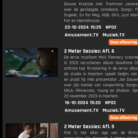
Douwe Kroeske met frontman Janove
over de geslaagde comeback. Songs: 17
Orgelet, En For Meg, KGB, Girls Just Wa
Fun en Hjerteknuser.
23-10-2024 15:25
NPO2
Amusement.TV
Muziek.TV
2 Meter Sessies: Afl. 6
De Ierse muzikant Mick Flannery scoord
in 2023 verschenen album Goodtime Cha
achtste top 10-notering in de Ierse albu
de studio in Haarlem speelt liedjes van
en praat hij met presentator Jan Douw
over zijn manier van songwriting. Songs
OKLA, Minnesota, Young en Shalom. O
23 november 2023 in Haarlem.
16-10-2024 15:20
NPO2
Amusement.TV
Muziek.TV
2 Meter Sessies: Afl. 5
Fink is het alter ego van de Brits