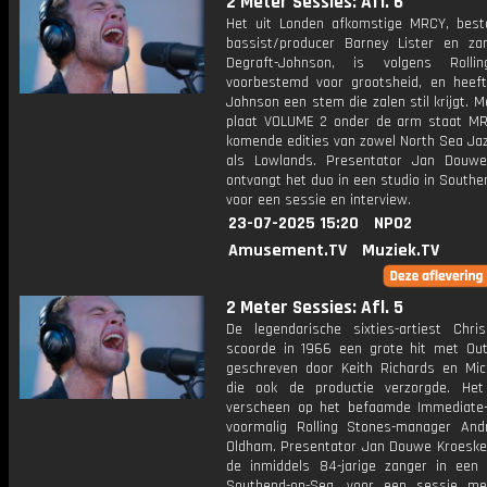
2 Meter Sessies: Afl. 6
Het uit Londen afkomstige MRCY, best
bassist/producer Barney Lister en za
Degraft-Johnson, is volgens Rolli
voorbestemd voor grootsheid, en heeft
Johnson een stem die zalen stil krijgt. 
plaat VOLUME 2 onder de arm staat M
komende edities van zowel North Sea Jaz
als Lowlands. Presentator Jan Douw
ontvangt het duo in een studio in South
voor een sessie en interview.
23-07-2025 15:20
NPO2
Amusement.TV
Muziek.TV
2 Meter Sessies: Afl. 5
De legendarische sixties-artiest Chri
scoorde in 1966 een grote hit met Out
geschreven door Keith Richards en Mic
die ook de productie verzorgde. He
verscheen op het befaamde Immediate-
voormalig Rolling Stones-manager An
Oldham. Presentator Jan Douwe Kroeske
de inmiddels 84-jarige zanger in een 
Southend-on-Sea, voor een sessie met