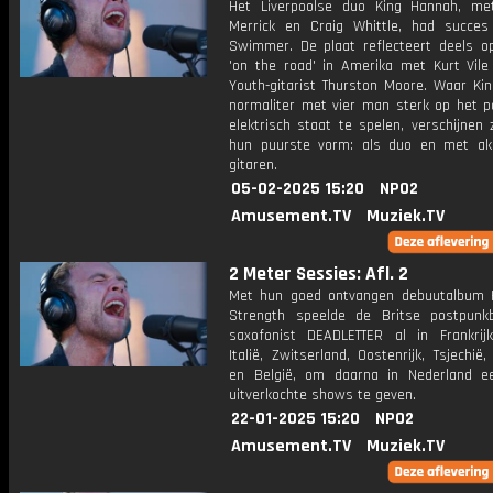
Het Liverpoolse duo King Hannah, m
Merrick en Craig Whittle, had succe
Swimmer. De plaat reflecteert deels op
'on the road' in Amerika met Kurt Vile
Youth-gitarist Thurston Moore. Waar Ki
normaliter met vier man sterk op het p
elektrisch staat te spelen, verschijnen 
hun puurste vorm: als duo en met ak
gitaren.
05-02-2025 15:20
NPO2
Amusement.TV
Muziek.TV
2 Meter Sessies: Afl. 2
Met hun goed ontvangen debuutalbum H
Strength speelde de Britse postpunk
saxofonist DEADLETTER al in Frankrijk
Italië, Zwitserland, Oostenrijk, Tsjechië,
en België, om daarna in Nederland e
uitverkochte shows te geven.
22-01-2025 15:20
NPO2
Amusement.TV
Muziek.TV