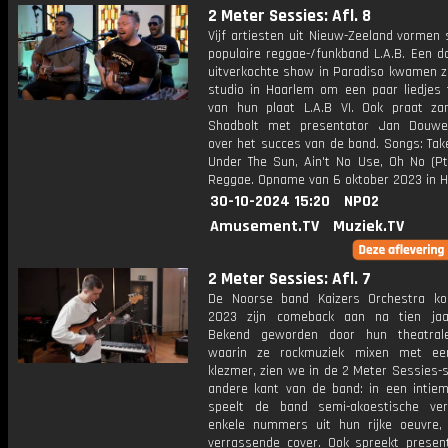
2 Meter Sessies: Afl. 8
Vijf artiesten uit Nieuw-Zeeland vormen
populaire reggae-/funkband L.A.B. Een d
uitverkochte show in Paradiso kwamen z
studio in Haarlem om een paar liedjes 
van hun plaat L.A.B VI. Ook praat za
Shadbolt met presentator Jan Douwe
over het succes van de band. Songs: Tak
Under The Sun, Ain't No Use, Oh No (Pt
Reggae. Opname van 6 oktober 2023 in H
30-10-2024 15:20
NPO2
Amusement.TV
Muziek.TV
2 Meter Sessies: Afl. 7
De Noorse band Kaizers Orchestra ko
2023 zijn comeback aan na tien jaa
Bekend geworden door hun theatral
waarin ze rockmuziek mixen met een
klezmer, zien we in de 2 Meter Sessies-
andere kant van de band: in een intiem
speelt de band semi-akoestische ve
enkele nummers uit hun rijke oeuvre,
verrassende cover. Ook spreekt presen