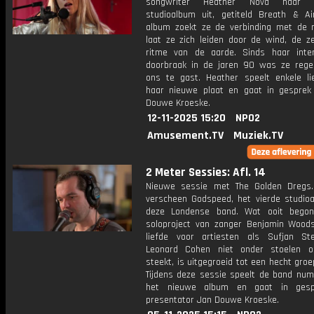
songwriter Heather Nova haar d
studioalbum uit, getiteld Breath & Ai
album zoekt ze de verbinding met de 
laat ze zich leiden door de wind, de z
ritme van de aarde. Sinds haar inter
doorbraak in de jaren 90 was ze regel
ons te gast. Heather speelt enkele li
haar nieuwe plaat en gaat in gespre
Douwe Kroeske.
12-11-2025 15:20
NPO2
Amusement.TV
Muziek.TV
2 Meter Sessies: Afl. 14
Nieuwe sessie met The Golden Dregs
verscheen Godspeed, het vierde studio
deze Londense band. Wat ooit begon
soloproject van zanger Benjamin Woods,
liefde voor artiesten als Sufjan S
Leonard Cohen niet onder stoelen o
steekt, is uitgegroeid tot een hecht groe
Tijdens deze sessie speelt de band nu
het nieuwe album en gaat in ges
presentator Jan Douwe Kroeske.