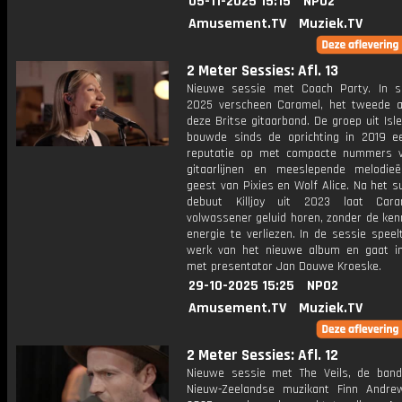
05-11-2025 15:15
NPO2
Amusement.TV
Muziek.TV
2 Meter Sessies: Afl. 13
Nieuwe sessie met Coach Party. In 
2025 verscheen Caramel, het tweede 
deze Britse gitaarband. De groep uit Isl
bouwde sinds de oprichting in 2019 e
reputatie op met compacte nummers 
gitaarlijnen en meeslepende melodie
geest van Pixies en Wolf Alice. Na het s
debuut Killjoy uit 2023 laat Car
volwassener geluid horen, zonder de ke
energie te verliezen. In de sessie spee
werk van het nieuwe album en gaat i
met presentator Jan Douwe Kroeske.
29-10-2025 15:25
NPO2
Amusement.TV
Muziek.TV
2 Meter Sessies: Afl. 12
Nieuwe sessie met The Veils, de ban
Nieuw-Zeelandse muzikant Finn Andre