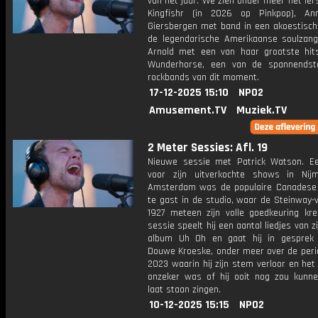
van het jaar. We zien onder meer het Iers
Kingfishr (in 2026 op Pinkpop), An
Giersbergen met band in een akoestische
de legendarische Amerikaanse soulzang
Arnold met een van haar grootste hi
Wunderhorse, een van de spannendst
rockbands van dit moment.
17-12-2025 15:10
NPO2
Amusement.TV
Muziek.TV
2 Meter Sessies: Afl. 19
Nieuwe sessie met Patrick Watson. 
voor zijn uitverkochte shows in Ni
Amsterdam was de populaire Canadese
te gast in de studio, waar de Steinway-v
1927 meteen zijn volle goedkeuring kre
sessie speelt hij een aantal liedjes van z
album Uh Oh en gaat hij in gesprek
Douwe Kroeske, onder meer over de peri
2023 waarin hij zijn stem verloor en het 
onzeker was of hij ooit nog zou kunne
laat staan zingen.
10-12-2025 15:15
NPO2