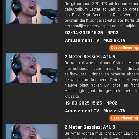
De gitaarband SPRINTS uit Ierland ston
debuutalbum Letter To Self al op grote 
als Best Kept Secret en Rock Werchter
teksten durft zangeres-gitariste Karla 
persoonlijke onderwerpen aan te snijden.
02-04-2025 15:25
NPO2
Amusement.TV
Muziek.TV
2 Meter Sessies: Afl. 6
De Australische punkband Civic uit Melb
internationaal door met hun direct
zelfbewuste uitingen en scherpe observ
de wereld om hen heen. Civic speelt wer
nieuwe plaat 'Taken By Force' en fro
Mccullough gaat in gesprek met J
Kroeske.
19-03-2025 15:25
NPO2
Amusement.TV
Muziek.TV
2 Meter Sessies: Afl. 5
De Amerikaanse muzikant Dylan LeBlanc 