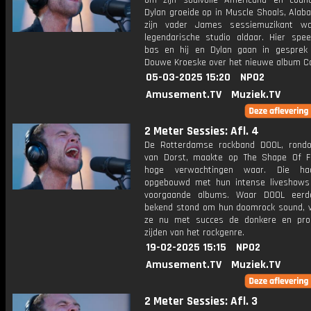
om zijn soulvolle Americana en count
Dylan groeide op in Muscle Shoals, Alab
zijn vader James sessiemuzikant w
legendarische studio aldaar. Hier spe
bas en hij en Dylan gaan in gespre
Douwe Kroeske over het nieuwe album C
05-03-2025 15:20
NPO2
Amusement.TV
Muziek.TV
2 Meter Sessies: Afl. 4
De Rotterdamse rockband DOOL, rond
van Dorst, maakte op The Shape Of Fl
hoge verwachtingen waar. Die h
opgebouwd met hun intense liveshow
voorgaande albums. Waar DOOL eerde
bekend stond om hun doomrock sound, 
ze nu met succes de donkere en pro
zijden van het rockgenre.
19-02-2025 15:15
NPO2
Amusement.TV
Muziek.TV
2 Meter Sessies: Afl. 3