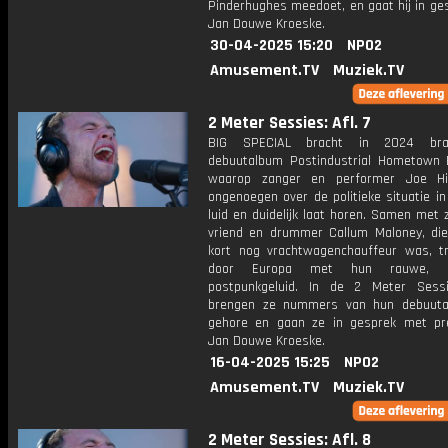
Pinderhughes meedoet, en gaat hij in ge
Jan Douwe Kroeske.
30-04-2025 15:20
NPO2
Amusement.TV
Muziek.TV
2 Meter Sessies: Afl. 7
BIG SPECIAL bracht in 2024 bra
debuutalbum Postindustrial Hometown B
waarop zanger en performer Joe Hic
ongenoegen over de politieke situatie i
luid en duidelijk laat horen. Samen met 
vriend en drummer Callum Maloney, die
kort nog vrachtwagenchauffeur was, t
door Europa met hun rauwe, en
postpunkgeluid. In de 2 Meter Sessi
brengen ze nummers van hun debuuta
gehore en gaan ze in gesprek met pr
Jan Douwe Kroeske.
16-04-2025 15:25
NPO2
Amusement.TV
Muziek.TV
2 Meter Sessies: Afl. 8