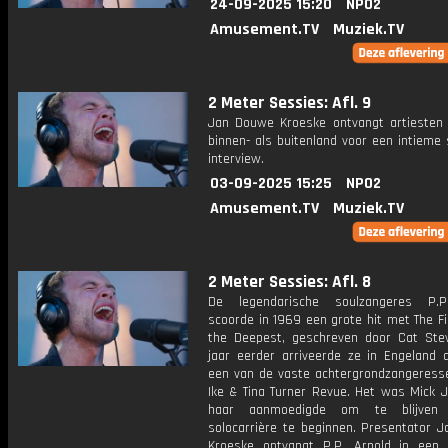
24-09-2025 15:20
NPO2
Amusement.TV
Muziek.TV
2 Meter Sessies: Afl. 9
Jan Douwe Kroeske ontvangt artiesten 
binnen- als buitenland voor een intieme
interview.
03-09-2025 15:25
NPO2
Amusement.TV
Muziek.TV
2 Meter Sessies: Afl. 8
De legendarische soulzangeres P.P
scoorde in 1969 een grote hit met The Fi
the Deepest, geschreven door Cat Ste
jaar eerder arriveerde ze in Engeland a
een van de vaste achtergrondzangeress
Ike & Tina Turner Revue. Het was Mick J
haar aanmoedigde om te blijven
solocarrière te beginnen. Presentator 
Kroeske ontvangt P.P. Arnold in een 