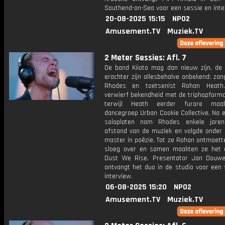
Southend-on-Sea voor een sessie en inte
20-08-2025 15:15
NPO2
Amusement.TV
Muziek.TV
2 Meter Sessies: Afl. 7
De band Kiioto mag dan nieuw zijn, de 
erachter zijn allesbehalve onbekend: za
Rhodes en toetsenist Rohan Heath
verwierf bekendheid met de triphopforma
terwijl Heath eerder furore ma
dancegroep Urban Cookie Collective. Na 
soloplaten nam Rhodes enkele jaren
afstand van de muziek en volgde onder
master in poëzie. Tot ze Rohan ontmoett
sloeg over en samen maakten ze het
Dust We Rise. Presentator Jan Douw
ontvangt het duo in de studio voor een 
interview.
06-08-2025 15:20
NPO2
Amusement.TV
Muziek.TV