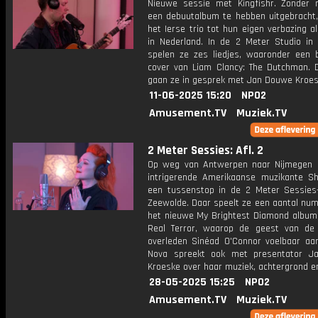
Nieuwe sessie met Kingfishr. Zonder
een debuutalbum te hebben uitgebracht,
het Ierse trio tot hun eigen verbazing al
in Nederland. In de 2 Meter Studio in
spelen ze zes liedjes, waaronder een b
cover van Liam Clancy: The Dutchman. 
gaan ze in gesprek met Jan Douwe Kroes
11-06-2025 15:20
NPO2
Amusement.TV
Muziek.TV
2 Meter Sessies: Afl. 2
Op weg van Antwerpen naar Nijmegen
intrigerende Amerikaanse muzikante S
een tussenstop in de 2 Meter Sessies-
Zeewolde. Daar speelt ze een aantal nu
het nieuwe My Brightest Diamond album 
Real Terror, waarop de geest van de
overleden Sinéad O'Connor voelbaar aan
Nova spreekt ook met presentator J
Kroeske over haar muziek, achtergrond e
28-05-2025 15:25
NPO2
Amusement.TV
Muziek.TV