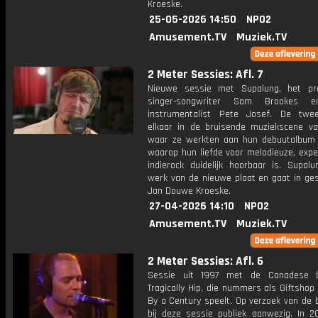
Kroeske.
25-05-2026 14:50
NPO2
Amusement.TV
Muziek.TV
2 Meter Sessies: Afl. 7
Nieuwe sessie met Supalung, het pr
singer-songwriter Sam Brookes e
instrumentalist Pete Josef. De twe
elkaar in de bruisende muziekscene van
waar ze werkten aan hun debuutalbum I
waarop hun liefde voor melodieuze, expe
indierock duidelijk hoorbaar is. Supalu
werk van de nieuwe plaat en gaat in ge
Jan Douwe Kroeske.
27-04-2026 14:10
NPO2
Amusement.TV
Muziek.TV
2 Meter Sessies: Afl. 6
Sessie uit 1997 met de Canadese 
Tragically Hip, die nummers als Giftsho
By a Century speelt. Op verzoek van de 
bij deze sessie publiek aanwezig. In 2