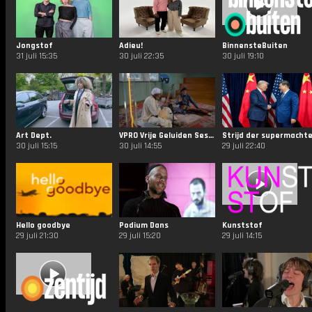
Jongstof
Adieu!
BinnensteBuiten
31 juli 15:35
30 juli 22:35
30 juli 19:10
Art Dept.
VPRO Vrije Geluiden Sessies
Strijd der supermacht
30 juli 15:15
30 juli 14:55
29 juli 22:40
Hello goodbye
Podium Dans
Kunststof
29 juli 21:30
29 juli 15:20
29 juli 14:15