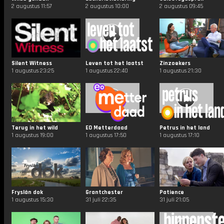
2 augustus 11:57
2 augustus 10:00
2 augustus 09:45
Silent Witness
Leven tot het laatst
Zinzoekers
1 augustus 23:25
1 augustus 22:40
1 augustus 21:30
Terug in het wild
EO Metterdaad
Petrus in het land
1 augustus 19:00
1 augustus 17:50
1 augustus 17:10
Fryslân dok
Grantchester
Patience
1 augustus 15:30
31 juli 22:35
31 juli 21:05