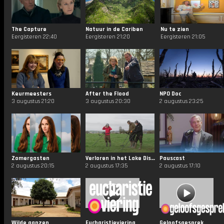
The Capture
Natuur in de Cariben
Nu te zien
Eergisteren 22:40
Eergisteren 21:20
Eergisteren 21:05
Keurmeesters
After the Flood
NPO Doc
3 augustus 21:20
3 augustus 20:30
2 augustus 23:25
Zomergasten
Verloren in het Lake District
Pauscast
2 augustus 20:15
2 augustus 17:35
2 augustus 17:10
Wilde ganzen
Eucharistieviering
Geloofsgesprek