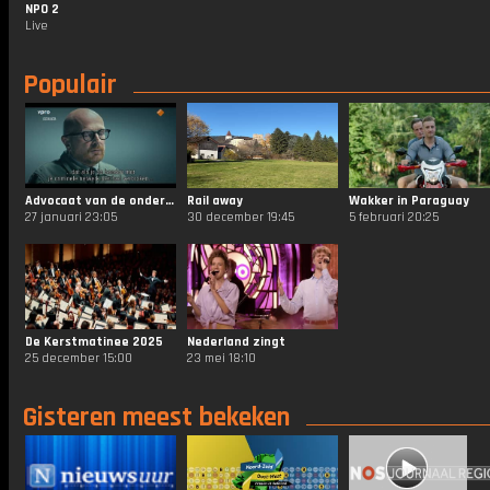
NPO 2
Live
Populair
Advocaat van de onderwereld
Rail away
Wakker in Paraguay
27 januari 23:05
30 december 19:45
5 februari 20:25
De Kerstmatinee 2025
Nederland zingt
25 december 15:00
23 mei 18:10
Gisteren meest bekeken