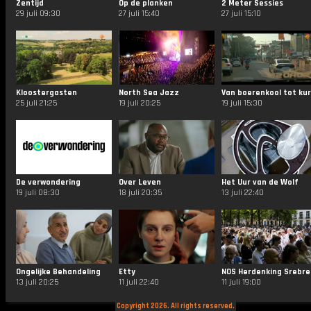
Zentijd
Op de planken
2 Meter Sessies
29 juli 09:30
27 juli 15:40
27 juli 15:10
Kloostergasten
North Sea Jazz
25 juli 21:25
19 juli 20:25
19 juli 15:30
De verwondering
Over Leven
Het Uur van de Wolf
19 juli 08:30
18 juli 20:35
13 juli 22:40
Ongelijke Behandeling
Etty
NOS
13 juli 20:25
11 juli 22:40
11 juli 19:00
Copyright 2026. All rights reserved.