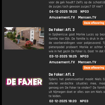
voor de gek houdt? Zelfs op de schaatsb
de zusjes toch gewoon zusjes? Of niet?
04-12-2025 18:20
NPO3
Amusement.TV
Mensen.TV
De Faker: Afl. 3
In Spijkenisse gaat Markie Lucas op bez
familie Van Dijk. De familie is druk in d
de voorbereidingen voor pakjesavond. Ti
pietenpadel probeert Markie er achter
wie in het gezin De Faker is. Gaat 'm dat
03-12-2025 18:25
NPO3
Amusement.TV
Mensen.TV
De Faker: Afl. 2
Tijdens het pietenvoetbal maakt Niels S
allerlei verdachte situaties mee, ma
genoeg om De Faker te vinden? De famili
uit Nijmegen doet er alles aan om Niels 
te leiden.
02-12-2025 18:20
NPO3