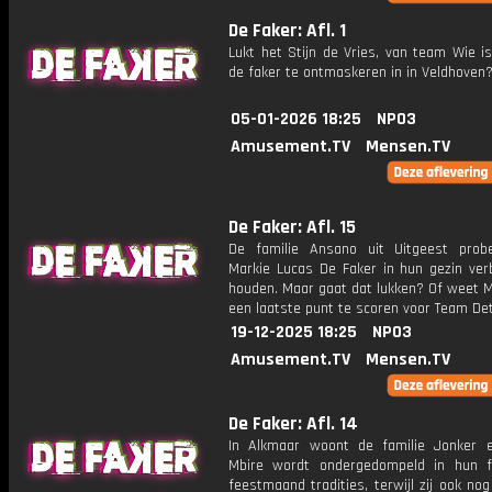
De Faker: Afl. 1
Lukt het Stijn de Vries, van team Wie i
de faker te ontmaskeren in in Veldhoven
05-01-2026 18:25
NPO3
Amusement.TV
Mensen.TV
De Faker: Afl. 15
De familie Ansano uit Uitgeest prob
Markie Lucas De Faker in hun gezin ver
houden. Maar gaat dat lukken? Of weet M
een laatste punt te scoren voor Team De
19-12-2025 18:25
NPO3
Amusement.TV
Mensen.TV
De Faker: Afl. 14
In Alkmaar woont de familie Jonker 
Mbire wordt ondergedompeld in hun fe
feestmaand tradities, terwijl zij ook no