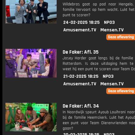
Wildebras gaat op pad naar Hengelo
familie Vervoort op hem wacht. Lukt he
punt te scoren?
24-02-2025 18:25
NPO3
Amusement.TV
Mensen.TV
De Faker: Afl. 35
Jasey Harder gaat langs bij de familie 
Rotterdam. Is deze uitdaging hem te
weet hij een punt te scoren voor Team D
21-02-2025 18:25
NPO3
Amusement.TV
Mensen.TV
De Faker: Afl. 34
In Noordwijk speurt Ayoub Louihrani naa
bij de familie Heemskerk. Lukt het Ayo
een punt voor Team Dierenvrienden naa
gaan?
20-02-2025 18:25
NPO3