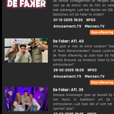
De familie Scheggetman uit Hengelo ber
voor op de komst van de Sint en oefe
met pietengym. Lukt het Nienke van Dijk
Detectives om De Faker te vinden?
01-12-2025 18:20
NPO3
Amusement.TV
Mensen.TV
De Faker: Afl. 40
Wie gaat er met de winst vandoor? Te
of Team Dierenvrienden? Ayoub Louihran
de finale aflevering op zoek naar De Fa
familie Brouwer op Ameland. Weet hij De
ontmaskeren?
28-02-2025 18:25
NPO3
Amusement.TV
Mensen.TV
De Faker: Afl. 39
Danique Graanoogst gaat op bezoek bij d
Van Houts in Apeldoorn om De F
ontmaskeren. Lukt haar dat of wint het 
sportief uitje?