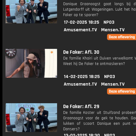
Danique Graanoogst gaat langs bij d
Lutgendorff uit Wageningen. Lukt het h
Faker op te sporen?
17-02-2025 18:25
NPO3
Amusement.TV
Mensen.TV
De Faker: Afl. 30
De familie Khairi uit Duiven verwelkomt 
Weet hij De Faker te ontmaskeren?
14-02-2025 18:25
NPO3
Amusement.TV
Mensen.TV
De Faker: Afl. 29
De familie Koster uit Stuifzand probeer
Graanoogst voor de gek te houden. Ga
lukken of scoort Danique een punt 
Dansers?
13-02-2025 18:30
NPO3