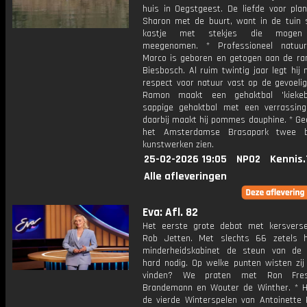
huis in Oegstgeest. De liefde voor plan
Sharon met de buurt, want in de tuin 
kastje met stekjes die mogen
meegenomen. * Professioneel natuur
Marco is geboren en getogen aan de ra
Biesbosch. Al ruim twintig jaar legt hij
respect voor natuur vast op de gevoelig
Ramon maakt een gehaktbal 'kiekeb
sappige gehaktbal met een verrassing
daarbij maakt hij pommes dauphine. * Gee
het Amsterdamse Brasapark twee bi
kunstwerken zien.
25-02-2026 19:05
NPO2
Kennis.
Alle afleveringen
Eva: Afl. 82
Het eerste grote debat met kersvers
Rob Jetten. Met slechts 66 zetels 
minderheidskabinet de steun van de 
hard nodig. Op welke punten wisten zij 
vinden? We praten met Ron Fres
Brandemann en Wouter de Winther. * 
de vierde Winterspelen van Antoinette 