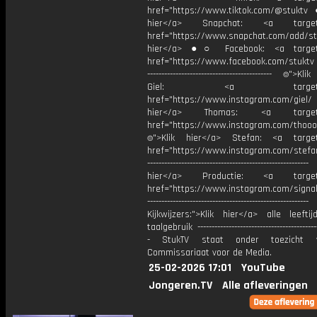
href="https://www.tiktok.com/@stuktv
hier</a> Snapchat: <a target="
href="https://www.snapchat.com/add/stu
hier</a> ●○ Facebook: <a target=
href="https://www.facebook.com/stuktv ---
-------------------------------------------- ⌾">K
Giel: <a target="_b
href="https://www.instagram.com/giel
hier</a> Thomas: <a target="
href="https://www.instagram.com/thooo
⌾">Klik hier</a> Stefan: <a target
href="https://www.instagram.com/stefan
----------------------------------------------------
hier</a> Productie: <a target=
href="https://www.instagram.com/signa
---------------------------------------------------------
Kijkwijzers:">Klik hier</a> alle leefti
taalgebruik -------------------------------------------
- StukTV staat onder toezicht 
Commissariaat voor de Media.
25-02-2026 17:01
YouTube
Jongeren.TV
Alle afleveringen