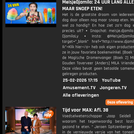
MeisjeDjamila: 24 UUR LANG ALL
MAAR SNOEP ETEN!
Het is de grootste droom van iedereen
dag door alleen nog maar snoep eten. Ma
wel zo handig? En hoe ziet zo'n dag 
precies uit? ⋆ Snapchat: meisje.djamila
DjamilaLy ⋆ Insta: @MeisjeDjam
target="_blank" href="http://www.djamil
Ik">Klik hier</a> heb ook eigen producten
ze in jouw favoriete boekenwinkel. [Boek 
de Magische Dromenvanger [Boek 2] M
Gouden Toverveer [Anders] MILA Vriende
Deze video bevat geen betaalde samenw
gekregen producten.
25-02-2026 17:15
YouTube
Amusement.TV
Jongeren.TV
Alle afleveringen
Tijd voor MAX: Afl. 38
Voedselwetenschapper Jaap Seidell 
waarom het tegenwoordig best last
gezond te eten. * Jeroen Spitzenberger 
in de vernieuwde versie van het tonee