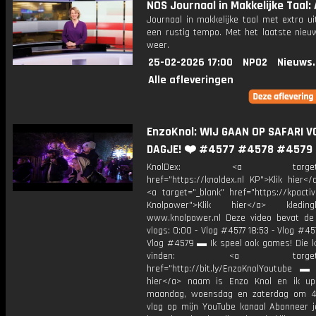
NOS Journaal in Makkelijke Taal: 
Journaal in makkelijke taal met extra ui
een rustig tempo. Met het laatste nieu
weer.
25-02-2026 17:00
NPO2
Nieuws
Alle afleveringen
EnzoKnol: WIJ GAAN OP SAFARI V
DAGJE! ❤️ #4577 #4578 #4579
KnolDex: <a target="_
href="https://knoldex.nl KP">Klik hier</
<a target="_blank" href="https://kpact
Knolpower">Klik hier</a> kledi
www.knolpower.nl Deze video bevat de
vlogs: 0:00 - Vlog #4577 18:53 - Vlog #45
Vlog #4579 ▬ Ik speel ook games! Die ka
vinden: <a target="_b
href="http://bit.ly/EnzoKnolYoutube ▬ M
hier</a> naam is Enzo Knol en ik up
maandag, woensdag en zaterdag om 4
vlog op mijn YouTube kanaal Abonneer j