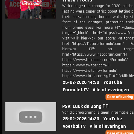
These F1 Cars
With a huge rule change for 2026, all th
Testing were super-strict about letting 
their cars, forming human walls by st
front of the garages, protecting thei
from prying eyes! For more F1® videos, 
target="_blank" href="https://www.For
Visit">Klik hier</a> our store: <a targe
href="https://f1store.formula1.com/ Fol
hier</a> F1®: <a target="_
href="https://www.instagram.com/F1
https://www.facebook.com/Formula1/
https://www.twitter.com/F1
https://www.twitch.tv/formula1
https://www.tiktok.com/@f1 #F1">Klik hi
25-02-2026 14:30
YouTube
Formule1.TV
Alle afleveringen
PSV: Luuk de Jong 😮‍💨
Van dit programma is geen informatie be
25-02-2026 14:30
YouTube
Voetbal.TV
Alle afleveringen