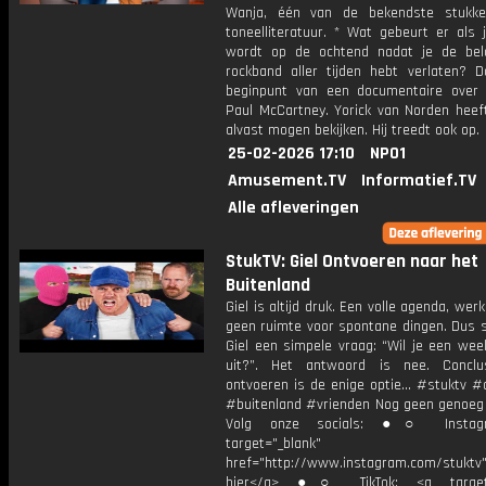
Wanja, één van de bekendste stukke
toneelliteratuur. * Wat gebeurt er als 
wordt op de ochtend nadat je de bela
rockband aller tijden hebt verlaten? D
beginpunt van een documentaire over 
Paul McCartney. Yorick van Norden heef
alvast mogen bekijken. Hij treedt ook op.
25-02-2026 17:10
NPO1
Amusement.TV
Informatief.TV
Alle afleveringen
StukTV: Giel Ontvoeren naar het
Buitenland
Giel is altijd druk. Een volle agenda, werk
geen ruimte voor spontane dingen. Dus s
Giel een simpele vraag: “Wil je een we
uit?”. Het antwoord is nee. Conclu
ontvoeren is de enige optie… #stuktv #
#buitenland #vrienden Nog geen genoeg
Volg onze socials: ●○ Instag
target="_blank"
href="http://www.instagram.com/stuktv"
hier</a> ●○ TikTok: <a target=