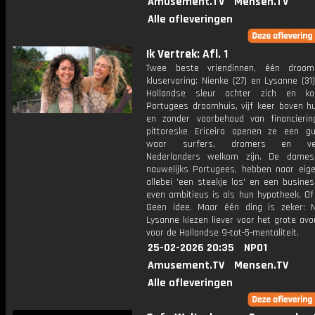
Amusement.TV
Mensen.TV
Alle afleveringen
Ik Vertrek: Afl. 1
Twee beste vriendinnen, één droo
kluservaring: Nienke (27) en Lysanne (31
Hollandse sleur achter zich en k
Portugees droomhuis, vijf keer boven h
en zonder voorbehoud van financierin
pittoreske Ericeira openen ze een g
waar surfers, dromers en ver
Nederlanders welkom zijn. De dames
nauwelijks Portugees, hebben naar eig
allebei 'een steekje los' en een busine
even ambitieus is als hun hypotheek. Of
Geen idee. Maar één ding is zeker: 
Lysanne kiezen liever voor het grote av
voor de Hollandse 9-tot-5-mentaliteit.
25-02-2026 20:35
NPO1
Amusement.TV
Mensen.TV
Alle afleveringen