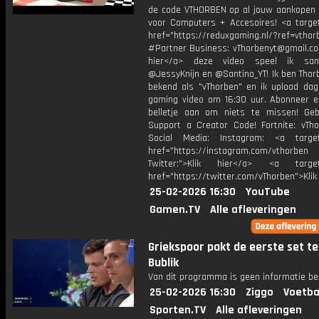
de code VTHORBEN op al jouw aankopen 
voor Computers + Accesoires! <a target
href="https://reduxgaming.nl/?ref=vthor
#Partner Business: vThorbenyt@gmail.com
hier</a> deze video speel ik s
@JessyKnijn en @Santino_YT! Ik ben Thor
bekend als "vThorben" en ik upload dage
gaming video om 16:30 uur. Abonneer e
belletje aan om niets te missen! Geb
Support a Creator Code! Fortnite: vTho
Social Media: Instagram: <a target
href="https://instagram.com/vthorben
Twitter:">Klik hier</a> <a target=
href="https://twitter.com/vThorben">Klik
25-02-2026 16:30
YouTube
Gamen.TV
Alle afleveringen
Griekspoor pakt de eerste set t
Bublik
Van dit programma is geen informatie be
25-02-2026 16:30
Ziggo
Voetba
Sporten.TV
Alle afleveringen