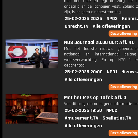
met hen mee en legt de zorg, de li
onbegrip en de lachbuien vast. Zolang z
zijn, is er geen eindbestemming.
25-02-2026 20:25
NPO3
Kennis
Onrecht.TV
Alle afleveringen
NOS Journaal 20.00 uur: Afl. 40
Met het laatste nieuws, gebeurteni
nationaal en internationaal bela
weersverwachting. En op NPO 1 e
gebarentaal.
25-02-2026 20:00
NPO1
Nieuws
Alle afleveringen
Met het Mes op Tafel: Afl. 3
Van dit programma is geen informatie be
25-02-2026 19:50
NPO2
Amusement.TV
Spelletjes.TV
Alle afleveringen