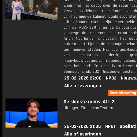
Debat over kabinetsplannen. Den Haag
weer met het debat over de regeringsve
Vervolgens debatteert de Kamer over d
van het nieuwe kabinet. Coalitievoorstel
kritiek kunnen rekenen zijn de versnelde
van de AOW-leeftijd en de belastingve
vanwege de toenemende internationale 
Arjan Noorlander analyseert het deb
huizentekort. Tijdens de campagne beloo
tien nieuwe steden. Het coalitieakkoor
van 'minstens dertig groots
nieuwbouwlocaties van nationaal belang,
over het land'. Te gast is architect 
Veenstra, sinds 2021 Rijksbouwmeester.
25-02-2026 22:00
NPO2
Nieuws
Alle afleveringen
De slimste mens: Afl. 3
Uitdager: Simon van Teutem.
25-02-2026 21:35
NPO1
Spellet
Alle afleveringen