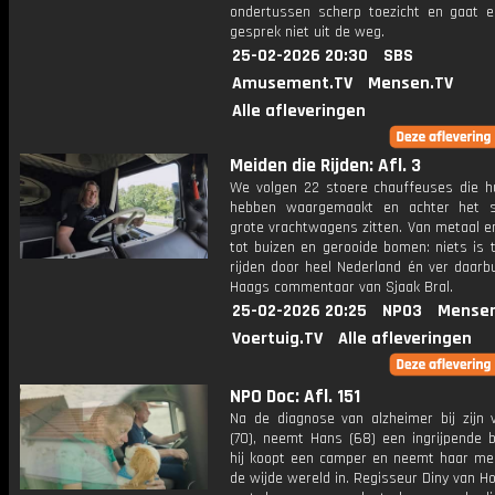
ondertussen scherp toezicht en gaat e
gesprek niet uit de weg.
25-02-2026 20:30
SBS
Amusement.TV
Mensen.TV
Alle afleveringen
Meiden die Rijden: Afl. 3
We volgen 22 stoere chauffeuses die 
hebben waargemaakt en achter het s
grote vrachtwagens zitten. Van metaal e
tot buizen en gerooide bomen: niets is 
rijden door heel Nederland én ver daarb
Haags commentaar van Sjaak Bral.
25-02-2026 20:25
NPO3
Mensen
Voertuig.TV
Alle afleveringen
NPO Doc: Afl. 151
Na de diagnose van alzheimer bij zijn 
(70), neemt Hans (68) een ingrijpende b
hij koopt een camper en neemt haar mee
de wijde wereld in. Regisseur Diny van H