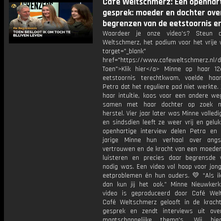
Cafe Weltschmerz: Een openhar
gesprek: moeder en dochter ove
begrenzen van de eetstoornis e
Waardeer je onze video's? Steun 
Weltschmerz, het podium voor het vrije 
target="_blank"
href="https://www.cafeweltschmerz.nl/
Toen">Klik hier</a> Minne op haar 1
eetstoornis terechtkwam, voelde ha
Petra dat het reguliere pad niet werkte.
haar intuïtie, koos voor een andere we
samen met haar dochter op zoek n
herstel. Vier jaar later was Minne volled
en sindsdien leeft ze weer vrij en gelukk
openhartige interview delen Petra en
jarige Minne hun verhaal over angs
vertrouwen en de kracht van een moeder 
luisteren en precies daar begrensde
nodig was. Een video vol hoop voor jon
eetproblemen én hun ouders. 💛 “Als ik
dan kun jij het ook.” Minne Nieuwkerk
video is geproduceerd door Café Wel
Café Weltschmerz gelooft in de krach
gesprek en zendt interviews uit ove
maatschappelijke thema's. Wij bi