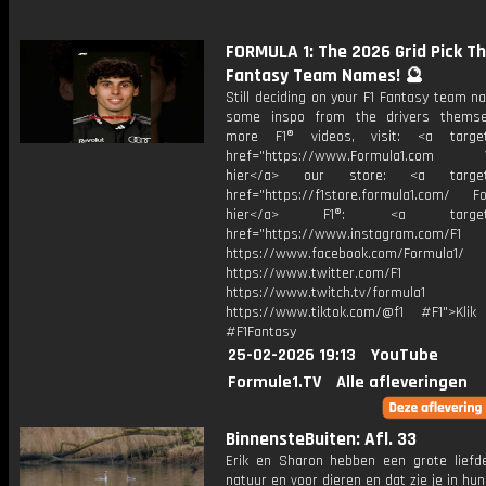
FORMULA 1: The 2026 Grid Pick Th
Fantasy Team Names! 🔮
Still deciding on your F1 Fantasy team 
some inspo from the drivers themse
more F1® videos, visit: <a target=
href="https://www.Formula1.com Vis
hier</a> our store: <a target=
href="https://f1store.formula1.com/ Fol
hier</a> F1®: <a target="_
href="https://www.instagram.com/F1
https://www.facebook.com/Formula1/
https://www.twitter.com/F1
https://www.twitch.tv/formula1
https://www.tiktok.com/@f1 #F1">Klik
#F1Fantasy
25-02-2026 19:13
YouTube
Formule1.TV
Alle afleveringen
BinnensteBuiten: Afl. 33
Erik en Sharon hebben een grote liefd
natuur en voor dieren en dat zie je in hun