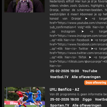
Nederlands elftal! Hier kun je al je favori
videos vinden, zoals Quizzes, highlights, 
Oranje, achter de schermen-beelden, hi
wedstrijden & meer! Abonneer je op he
kanaal van Oranje! ➤ <a target=
href="https://www.youtube.com/chann
sub_confirmation=1 Volg">Klik hier</a> 
...op Instagram ➤ <a target="
href="https://www.instagram.com/onsor
...op">Klik hier</a> Facebook ➤ <a targe
href="https://www.facebook.com/onsora
...op">Klik hier</a> Twitter ➤<a target
href="https://www.twitter.com/onsoranj
...op">Klik hier</a> TikTok ➤ <a target
href="https://tiktok.com/@onsoranje">Kli
hier</a>
25-02-2026 19:00
YouTube
Voetbal.TV
Alle afleveringen
UYL: Benfica - AZ
Van dit programma is geen informatie be
25-02-2026 19:00
Ziggo
Voetba
Sporten.TV
Alle afleveringen