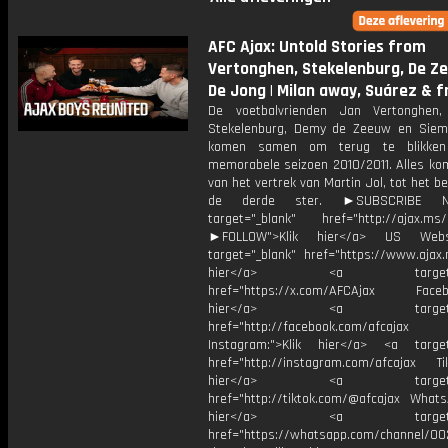
AFC Ajax: Untold Stories from
Vertonghen, Stekelenburg, De Z
De Jong | Milan away, Suárez & f
De voetbalvrienden Jan Vertonghen,
Stekelenburg, Demy de Zeeuw en Sie
komen samen om terug te blikke
memorabele seizoen 2010/2011. Alles kom
van het vertrek van Martin Jol, tot het b
de derde ster. ►SUBSCRIBE 
target="_blank" href="http://ajax.ms/
►FOLLOW">Klik hier</a> US Webs
target="_blank" href="https://www.ajax.n
hier</a> <a target="_
href="https://x.com/AFCAjax Facebo
hier</a> <a target="_
href="http://facebook.com/afcajax
Instagram:">Klik hier</a> <a target
href="http://instagram.com/afcajax TikT
hier</a> <a target="_
href="http://tiktok.com/@afcajax WhatsA
hier</a> <a target="_
href="https://whatsapp.com/channel/