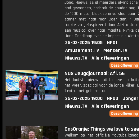
Jong. Hoewel ze al meerdere olympische 
had gewonnen, ontbrak de gouden nog. T
de 1500 meter bleek ze onverslaanbaar. 
samen met haar man Coen aan. * Dar
raakte zo geïnspireerd door Aletta Jaco
een musical over haar maakte. Nynke d
Hans Goedkoop over de impact die Aletta
25-02-2026 19:05
NPO1
Amusement.TV
Mensen.TV
Nieuws.TV
Alle afleveringen
NOS Jeugdjournaal: Afl. 56
Het laatste nieuws uit binnen- en buit
het weer, speciaal voor de jonge kijker.
1 extra met gebarentaal.
25-02-2026 19:00
NPO3
Jonger
Nieuws.TV
Alle afleveringen
OnsOranje: Things we love to see
Welkom op het officiële Youtube-kanaa