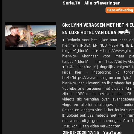
Serie.TV
Alle afleveringen
Gio: LYNN VERASSEN MET HET NI
EN LUXE HOTEL VAN DUBAI!❤️🏝️
♦ Bedankt voor het kijken naar deze vid
hier mijn TRUIEN EN NOG MEER VETTE D
target="_blank" href="http://www.gioxl.
hier</a> Abonneer voor meer ple
target="_blank" href="http://bit.ly/Ab
♦">Klik hier</a> Mij dagelijks volgen?
kijkje hier: - Instagram: <a target
href="https://www.instagram.com/gio/
hier</a> ben Giovanni en ik probeer het 
YouTube te entertainen met video's! Al mi
zijn in 1080p, dat betekent dus HD! 
video's als verhalen over levensgebeur
vlogs en allerlei challenges en rando
Reizen en vloggen vind ik het leukste o
Ik upload ook veel video's met mijn fam
dat wordt altijd goed ontvangen. Om 
17:30 kan jij een video verwachten.
25-02-2026 17:46
YouTube