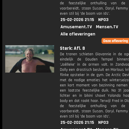
de feestelijke onthulling van de 
voorbereidt, staan Susan, Daryl, Femmy
even stil bij 'de boom van Ids'.
25-02-2026 21:15
NPO3
Amusement.TV
Mensen.TV
Alle afleveringen
Sterk: Afl. 8
De tranen schieten Giovannie in de oge
eindelijk de Gouden Tempel binnen
'Joëlleke' in de armen valt. In Zandvo
Dolly een drastisch besluit en Marlous kri
flinke opsteker in de gym. De Arctic Devi
met de nodige emoties het winterseizo
een kort moment van bezinning nemen 
een laatste feestelijke duik. Na 31 jaa
lichter en in bikini showt Yolanda ha
body en dat raakt haar. Terwijl Fred in O
de feestelijke onthulling van de 
voorbereidt, staan Susan, Daryl, Femmy
even stil bij 'de boom van Ids'.
25-02-2026 21:15
NPO3