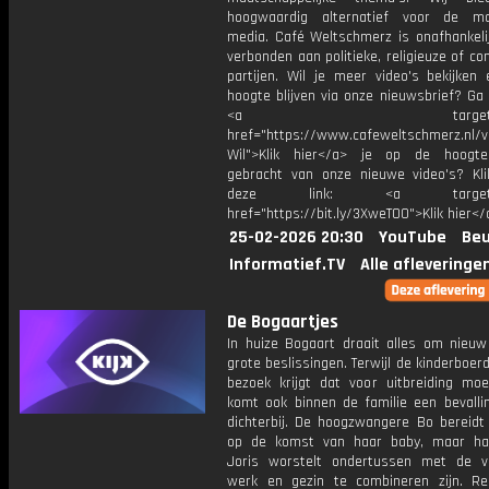
hoogwaardig alternatief voor de ma
media. Café Weltschmerz is onafhankelij
verbonden aan politieke, religieuze of c
partijen. Wil je meer video's bekijken
hoogte blijven via onze nieuwsbrief? Ga
<a target="_bl
href="https://www.cafeweltschmerz.nl/v
Wil">Klik hier</a> je op de hoogt
gebracht van onze nieuwe video's? Kl
deze link: <a target="_
href="https://bit.ly/3XweTO0">Klik hier</
25-02-2026 20:30
YouTube
Beu
Informatief.TV
Alle afleveringe
De Bogaartjes
In huize Bogaart draait alles om nieuw
grote beslissingen. Terwijl de kinderboerde
bezoek krijgt dat voor uitbreiding moe
komt ook binnen de familie een bevalli
dichterbij. De hoogzwangere Bo bereidt 
op de komst van haar baby, maar ha
Joris worstelt ondertussen met de 
werk en gezin te combineren zijn. R