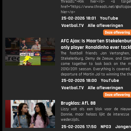
Threads:">Klik hier</a> <a target=
href="https://www.threads.net/@afcajax
hier</a>
25-02-2026 18:01
YouTube
Voetbal.TV
Alle afleveringen
AFC Ajax: Is Maarten Stekelenbu
only player Ronaldinho ever tack
The football friends Jan Vertonghen
Stekelenburg, Demy de Zeeuw, and Sie
come together to look back on the 
2010/2011 season. Everything is covered
departure of Martin Jol to winning the thi
25-02-2026 18:00
YouTube
Voetbal.TV
Alle afleveringen
Brugklas: Afl. 88
Lizzy valt als een blok voor de nieuwe
Donnie, maar helaas lijkt de interesse 
wederzijds.
25-02-2026 17:50
NPO3
Jonger