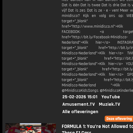
Dat is één Dat is twee Dat is drie Dat is v
vijf Dat is zes Dat is ze - e - ven! Meer 
minidisco? Kijk en volg ons op: WE
target="_blank"
href="http://www.minidisco.nl">Klik
FACEBOOK: <a target="_
href="http://bit.ly/Facebook-Minidisco-
Nederland">Klik hier</a> INSTA
target="_blank" href="http://bit.ly/I
Minidisco-Nederland">Klik hier</a> TW
target="_blank" href="http://bit.ly
Minidisco-Nederland">Klik hier</a> YO
target="_blank" href="http://bit.ly
Minidisco-Nederland">Klik hier</a> SP
target="_blank" href="http://bit.ly
Minidisco-Nederland ">Klik h
@MinidiscoKidsSongs @MinidiscoKinderli
25-02-2026 15:01
YouTube
Amusement.TV
Muziek.TV
Alle afleveringen
FORMULA 1: You’re Not Allowed t