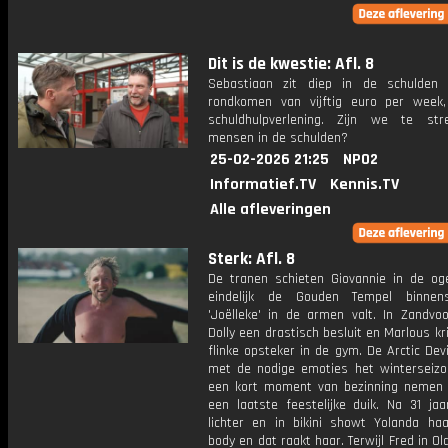
Dit is de kwestie: Afl. 8
Sebastiaan zit diep in de schulden
rondkomen van vijftig euro per week
schuldhulpverlening. Zijn we te st
mensen in de schulden?
25-02-2026 21:25
NPO2
Informatief.TV
Kennis.TV
Alle afleveringen
Sterk: Afl. 8
De tranen schieten Giovannie in de oge
eindelijk de Gouden Tempel binnen
'Joëlleke' in de armen valt. In Zandvo
Dolly een drastisch besluit en Marlous kri
flinke opsteker in de gym. De Arctic Devi
met de nodige emoties het winterseizo
een kort moment van bezinning nemen 
een laatste feestelijke duik. Na 31 jaa
lichter en in bikini showt Yolanda ha
body en dat raakt haar. Terwijl Fred in O