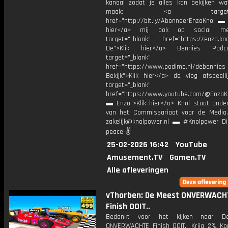
kanaal zodat je alles kan bekijken w
maak: <a target="_b
href="http://bit.ly/AbonneerEnzoKnol ▬ 
hier</a> mij ook op social me
target="_blank" href="https://enzo.kno
De">Klik hier</a> Bennies Podc
target="_blank"
href="https://www.podimo.nl/debennies
Bekijk">Klik hier</a> de vlog afspeelli
target="_blank"
href="https://www.youtube.com/@EnzoKn
▬ Enzo">Klik hier</a> Knol staat onder
van het Commissariaat voor de Media.
zakelijk@knolpower.nl ▬ #Knolpower Di
peace ✌
25-02-2026 16:42
YouTube
Amusement.TV
Gamen.TV
Alle afleveringen
vThorben: De Meest ONVERWACH
Finish OOIT..
Bedankt voor het kijken naar D
ONVERWACHTE Finish OOIT.. Krijg 2% Ko