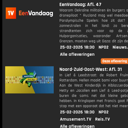
EenVandaag: Afl. 47
Waarom Oekraïne militairen én burgers o
dronepiloot * Rusland mag wel meedo
Paralympische Spelen: hoe zit dat?
zonnestralen in het land: zo ber
strandtenten zich voor op de 
Hulporganisaties, waaronder Artse
Grenzen, moeten weg uit Gaza: dit zijn d
25-02-2026 18:30
NPO2
Nieuws
Alle afleveringen
Noord-Zuid-Oost-West: Afl. 31
In Lief & Leedstraat: de Robert Fruin
Rotterdam. Hellen maakt bami voor buur
Aan de West Kinderdijk in Alblasser
Hetty en Jacolien een Lief & Leed-potj
buren die soms net dat kleine geba
hebben. In Kringlopen met Francis gaat 
stap met een apparaat dat het niet meer
25-02-2026 18:30
NPO2
Amusement.TV
Reis.TV
Alle afleveringen