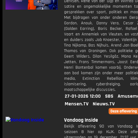
Derksen, René van der Gijp en Wilfred G
satire en ongemakkelijke momenten to
gesprekken over sport, politiek en maat
Met bijdragen van onder anderen Gerar
Gordon, Anouk, Danny Vera, Cesar Z
(Golden Earring), Boris Becker, Rafae
Vaart en Annemiek van Vleuten, en vas
en duiders zoals Job Knoester, Valentijn
Tina Nijkamp, Bas Nijhuis, Arend Jan Boe
Thomas van Groningen. Ook politieke g
Geert Wilders, Dilan Yesilgöz, Mona Kei
Jetten, Frans Timmermans, Joost Ee
Henri Bontenbal komen voorbij. Onderw
aan bod komen zijn onder meer politiek,
media, Extinction Rebellion, klima
islamisering, cyberdreiging, o
maatschappelijke discussies.
27-01-2026 12:00
SBS
Amuseme
Mensen.TV
Nieuws.TV
Vandaag Inside
Bekijk aflevering 90 van Vandaag I
seizoen 8 hier op KIJK. Deze aflev
uitgezonden op 19 december, 21:37 uur 