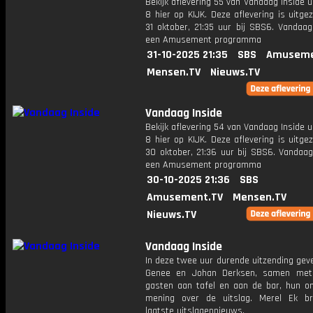
Bekijk aflevering 55 van Vandaag Inside u
8 hier op KIJK. Deze aflevering is uitg
31 oktober, 21:35 uur bij SBS6. Vandaag
een Amusement programma
31-10-2025 21:35
SBS
Amuseme
Mensen.TV
Nieuws.TV
Vandaag Inside
Bekijk aflevering 54 van Vandaag Inside u
8 hier op KIJK. Deze aflevering is uitg
30 oktober, 21:36 uur bij SBS6. Vandaag
een Amusement programma
30-10-2025 21:36
SBS
Amusement.TV
Mensen.TV
Nieuws.TV
Vandaag Inside
In deze twee uur durende uitzending gev
Genee en Johan Derksen, samen met
gasten aan tafel en aan de bar, hun o
mening over de uitslag. Merel Ek b
laatste uitslagennieuws.