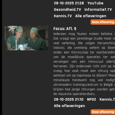
28-10-2025 21:28
YouTube
Gezondheid.TV
Informatief.TV
Kennis.TV
Alle afleveringen
Focus: Afl. 9
Iedereen mag fouten maken behalve c
Dat vraagt een jarenlange studie maar v
veel oefening. We volgen hersenchiru
Volovici, die urenlang oefent op bloe
onder een microscoop ter voorbereidi
van de moeilijkste operaties ter we
vervangen van een minuscuul adert
hersenen. Zijn onderzoek richt zich op d
vraag: hoe vaak moet een chirurg op
oefenen om op topniveau te blijven? Maar
minutieuze handwerk nog wel nodig
ultramodern trainingscentrum in België 
Grijzen hoe jonge chirurgen worden get
de nieuwste operatierobots.
28-10-2025 21:10
NPO2
Kennis.
Alle afleveringen