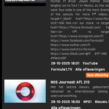
Former F1 driver Jolyon Palmer ana
lengthy run to Turn 1 in Mexico, as the ra
went four-wide in one of the most drama
of the season. For more F1® videos, 
target="_blank" href="https://www.For
Visit">Klik hier</a> our store: <a targe
href="https://f1store.formula1.com/ Fol
hier</a> F1®: <a target="_
href="https://www.instagram.com/F1
https://www.facebook.com/Formula1/
https://www.twitter.com/F1
https://www.twitch.tv/formula1
https://www.tiktok.com/@f1 #F1">Klik
#MexicoGP
28-10-2025 18:01
YouTube
Formule1.TV
Alle afleveringen
NOS Journaal: Afl. 213
Met het laatste nieuws, gebeurteni
nationaal en internationaal bela
weersverwachting.
28-10-2025 18:00
NPO1
Nieuws.
Alle afleveringen