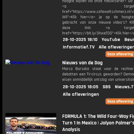
hoogte blijven via onze nieuwsbrief? Ga
<a target="_bl
href="https://www.cafeweltschmerz.nl/v
Wil">Klik hier</a> je op de hoogt
gebracht van onze nieuwe video's? Kl
deze link: <a target="_
href="https://bit.ly/3XweTO0">Klik hier</
28-10-2025 18:10
YouTube
Beur
Informatief.TV
Alle afleveringe
Nieuws van de Dag
Marco Borsato staat voor de rechter
debatten een TV-circus geworden? Demo
eisen onmiddellijk ontslag van universitai
28-10-2025 18:05
SBS
Nieuws.T
Alle afleveringen
FORMULA 1: The Wild Four-Way Fi
Turn 1 In Mexico | Jolyon Palmer’s
Analysis