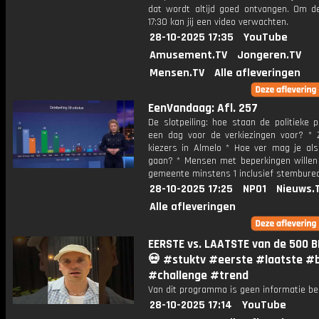
dat wordt altijd goed ontvangen. Om 
17:30 kan jij een video verwachten.
28-10-2025 17:35
YouTube
Amusement.TV
Jongeren.TV
Mensen.TV
Alle afleveringen
EenVandaag: Afl. 257
De slotpeiling: hoe staan de politieke p
een dag voor de verkiezingen voor? *
kiezers in Almelo * Hoe ver mag je als
gaan? * Mensen met beperkingen willen 
gemeente minstens 1 inclusief stembure
28-10-2025 17:25
NPO1
Nieuws.
Alle afleveringen
EERSTE vs. LAATSTE van de 500 B
💀 #stuktv #eerste #laatste #b
#challenge #trend
Van dit programma is geen informatie be
28-10-2025 17:14
YouTube