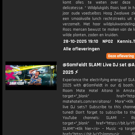
komt alles te weten over deze It
delicatesse. * Wildplukgids Roos laat in h
jaar oude voedselbos Hoog Zwaluwe zi
een smaakvolle lunch rechtstreeks uit 
verzamelt. Met haar wildplukwandelin
Roos mensen bewust te maken van de k
wilde planten, zaden en kruiden.
28-10-2025 19:10
NPO2
Kennis.
Alle afleveringen
@SamFeldt SLAM! Live DJ set @A
2025 ⚡
Experience the electrifying energy of S
2025 with @SamFeldt in our dj booth. 
Room Mate Hotel Aitana in Amst
target="_blank" href="https:
matehotels.com/en/aitana/ More">Klik
live DJ sets? Subscribe to this channe
tuned! Don’t forget to subscribe to th
YouTube channels: SLAM! – R
target="_blank" href="https://bit.ly/YT
SLAM!">Klik hier</a> – Music <a target
href="https://bit.ly/YTslammusic SL