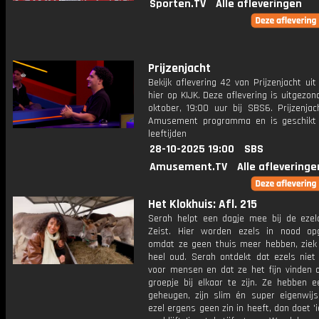
Sporten.TV
Alle afleveringen
Prijzenjacht
Bekijk aflevering 42 van Prijzenjacht uit
hier op KIJK. Deze aflevering is uitgezo
oktober, 19:00 uur bij SBS6. Prijzenjac
Amusement programma en is geschikt 
leeftijden
28-10-2025 19:00
SBS
Amusement.TV
Alle afleveringe
Het Klokhuis: Afl. 215
Serah helpt een dagje mee bij de ezel
Zeist. Hier worden ezels in nood op
omdat ze geen thuis meer hebben, ziek z
heel oud. Serah ontdekt dat ezels niet 
voor mensen en dat ze het fijn vinden 
groepje bij elkaar te zijn. Ze hebben 
geheugen, zijn slim én super eigenwijs
ezel ergens geen zin in heeft, dan doet 'i