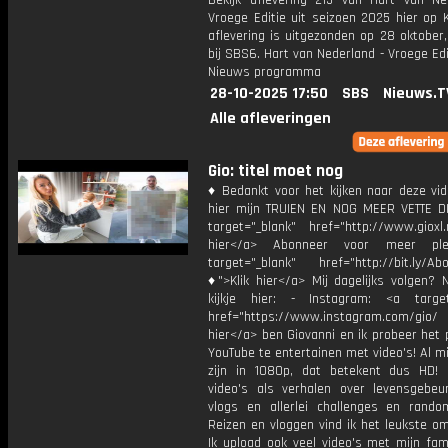
Bekijk aflevering 215 van Hart van Ne
Vroege Editie uit seizoen 2025 hier op 
aflevering is uitgezonden op 28 oktober,
bij SBS6. Hart van Nederland - Vroege Edi
Nieuws programma
28-10-2025 17:50
SBS
Nieuws.T
Alle afleveringen
Gio: titel moet nog
♦ Bedankt voor het kijken naar deze vid
hier mijn TRUIEN EN NOG MEER VETTE D
target="_blank" href="http://www.gioxl.
hier</a> Abonneer voor meer ple
target="_blank" href="http://bit.ly/Ab
♦">Klik hier</a> Mij dagelijks volgen?
kijkje hier: - Instagram: <a target
href="https://www.instagram.com/gio/
hier</a> ben Giovanni en ik probeer het 
YouTube te entertainen met video's! Al mi
zijn in 1080p, dat betekent dus HD! 
video's als verhalen over levensgebeur
vlogs en allerlei challenges en rando
Reizen en vloggen vind ik het leukste o
Ik upload ook veel video's met mijn fam