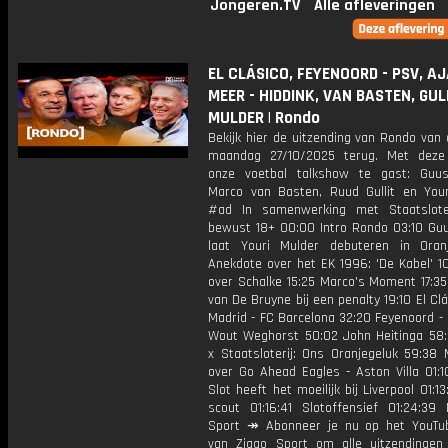
Jongeren.TV
Alle afleveringen
EL CLÁSICO, FEYENOORD - PSV, A
MEER - HIDDINK, VAN BASTEN, GUL
MULDER | Rondo
Bekijk hier de uitzending van Rondo van
maandag 27/10/2025 terug. Met deze
onze voetbal talkshow te gast: Guus
Marco van Basten, Ruud Gullit en Your
#ad In samenwerking met Staatslote
bewust 18+ 00:00 Intro Rondo 03:10 Guu
laat Youri Mulder debuteren in Ora
Anekdote over het EK 1996: 'De Kabel' 1
over Schalke 15:25 Marco's Moment 17:35
van De Bruyne bij een penalty 19:10 El Clá
Madrid - FC Barcelona 32:20 Feyenoord -
Wout Weghorst 50:02 John Heitinga 58
x Staatsloterij: Ons Oranjegeluk 59:38 
over Go Ahead Eagles - Aston Villa 01:1
Slot heeft het moeilijk bij Liverpool 01:1
scout 01:16:41 Slotoffensief 01:24:39
Sport ↠ Abonneer je nu op het YouTu
van Ziggo Sport om alle uitzendingen