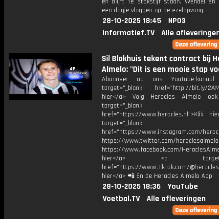
en blijft 'ie stokstijf staan. Wendel en
een dagje vloggen op de ezelopvang.
28-10-2025 18:45
NPO3
Informatief.TV
Alle afleveringe
Sil Blokhuis tekent contract bij 
Almelo: "Dit is een mooie stap vo
Abonneer op ons YouTube-kanaal
target="_blank" href="http://bit.ly/2AM
hier</a> Volg Heracles Almelo oo
target="_blank"
href="https://www.heracles.nl">Klik hi
target="_blank"
href="https://www.instagram.com/herac
https://www.twitter.com/heraclesalmelo
https://www.facebook.com/HeraclesAlmel
hier</a> <a target="_
href="https://www.TikTok.com/@heracles
hier</a> 📲 En de Heracles Almelo App
28-10-2025 18:36
YouTube
Voetbal.TV
Alle afleveringen