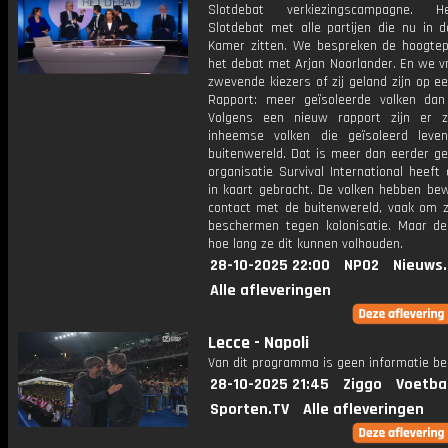
Slotdebat verkiezingscampagne.
Slotdebat met alle partijen die nu in 
Kamer zitten. We bespreken de hoogtep
het debat met Arjan Noorlander. En we v
zwevende kiezers of zij geland zijn op een
Rapport: meer geïsoleerde volken dan
Volgens een nieuw rapport zijn er 
inheemse volken die geïsoleerd lev
buitenwereld. Dat is meer dan eerder ge
organisatie Survival International heeft 
in kaart gebracht. De volken hebben be
contact met de buitenwereld, vaak om zi
beschermen tegen kolonisatie. Maar de
hoe lang ze dit kunnen volhouden.
28-10-2025 22:00
NPO2
Nieuws
Alle afleveringen
Lecce - Napoli
Van dit programma is geen informatie be
28-10-2025 21:45
Ziggo
Voetba
Sporten.TV
Alle afleveringen