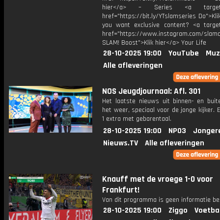
hier</a> – Series <a target="
href="https://bit.ly/YTslamseries Do">Kli
you want exclusive content? <a target
href="https://www.instagram.com/slamof
SLAM! Boost">Klik hier</a> Your Life
28-10-2025 19:00
YouTube
Muz
Alle afleveringen
NOS Jeugdjournaal: Afl. 301
Het laatste nieuws uit binnen- en buit
het weer, speciaal voor de jonge kijker.
1 extra met gebarentaal.
28-10-2025 19:00
NPO3
Jonger
Nieuws.TV
Alle afleveringen
Knauff met de vroege 1-0 voor
Frankfurt!
Van dit programma is geen informatie be
28-10-2025 19:00
Ziggo
Voetba