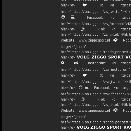
hier</a> 🐦 X: <a target="
href="https://on.ziggo.nl/zs_twitter">Kli
🧑💻 Facebook: <a target="
href="https://on.ziggo.nl/zs_facebook">Kl
hier</a> 🤳 TikTok: <a target=
href="https://on.ziggo.nl/zs_tiktok">Klik h
Website: www.ziggosport.nl 🎧 Podc
target="_blank"
href="https://on.ziggo.nl/rondo_podcast">
hier</a> 𝗩𝗢𝗟𝗚 𝗭𝗜𝗚𝗚𝗢 𝗦𝗣𝗢𝗥𝗧 𝗩
⚽️ 📸 Instagram: <a target="
href="https://on.ziggo.nl/zsv_instagram">
hier</a> 🐦 X: <a target="
href="https://on.ziggo.nl/zsv_twitter">Kli
hier</a> 🧑💻 Facebook: <a target=
href="https://on.ziggo.nl/zsv_facebook">K
hier</a> 🤳 TikTok: <a target=
href="https://on.ziggo.nl/zs_tiktok">Klik h
Website: www.ziggosport.nl 🎧 Podc
target="_blank"
href="https://on.ziggo.nl/rondo_podcast">
hier</a> 𝗩𝗢𝗟𝗚 𝗭𝗜𝗚𝗚𝗢 𝗦𝗣𝗢𝗥𝗧 𝗥𝗔