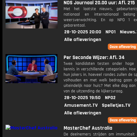
NOS Journaal 20.00 uur: Afl. 215
Met het laatste nieuws, gebeurteni
nationaal en internationaal bela
weersverwachting. En op NPO 1 e
gebarentaal.
28-10-2025 20:00
NPO1
Nieuws.
Alle afleveringen
Per Seconde Wijzer: Afl. 34
Twee kandidaten testen onder hoge 
kennis in verschillende categorieën. Hoe 
hun jokers in, hoeveel rondes zullen de s
volhouden en met welk bedrag gaan d
uiteindelijk naar huis? Met elke dag aan
van de uitzending de kijkersvraag.
28-10-2025 19:50
NPO2
Amusement.TV
Spelletjes.TV
Alle afleveringen
MasterChef Australia
De deelnemers strijden om immuniteit t