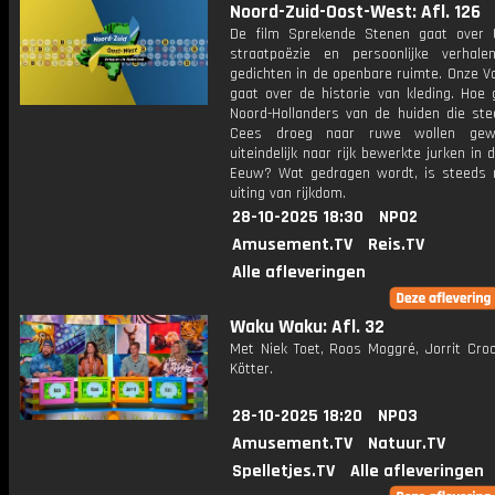
Noord-Zuid-Oost-West: Afl. 126
De film Sprekende Stenen gaat over 
straatpoëzie en persoonlijke verhale
gedichten in de openbare ruimte. Onze V
gaat over de historie van kleding. Hoe 
Noord-Hollanders van de huiden die ste
Cees droeg naar ruwe wollen ge
uiteindelijk naar rijk bewerkte jurken in
Eeuw? Wat gedragen wordt, is steeds
uiting van rijkdom.
28-10-2025 18:30
NPO2
Amusement.TV
Reis.TV
Alle afleveringen
Waku Waku: Afl. 32
Met Niek Toet, Roos Moggré, Jorrit Cro
Kötter.
28-10-2025 18:20
NPO3
Amusement.TV
Natuur.TV
Spelletjes.TV
Alle afleveringen