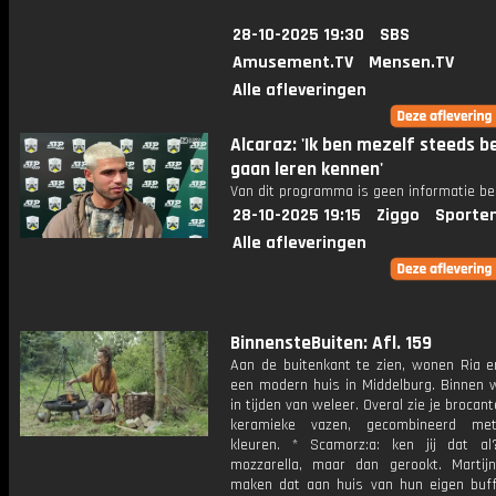
28-10-2025 19:30
SBS
Amusement.TV
Mensen.TV
Alle afleveringen
Alcaraz: 'Ik ben mezelf steeds b
gaan leren kennen'
Van dit programma is geen informatie be
28-10-2025 19:15
Ziggo
Sporte
Alle afleveringen
BinnensteBuiten: Afl. 159
Aan de buitenkant te zien, wonen Ria e
een modern huis in Middelburg. Binnen w
in tijden van weleer. Overal zie je brocan
keramieke vazen, gecombineerd m
kleuren. * Scamorz:a: ken jij dat a
mozzarella, maar dan gerookt. Martij
maken dat aan huis van hun eigen buffe