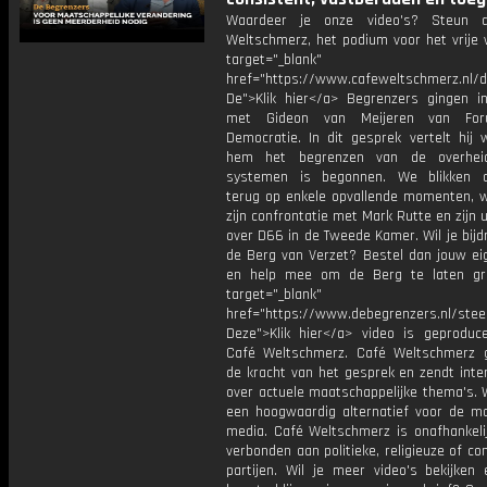
Waardeer je onze video's? Steun 
Weltschmerz, het podium voor het vrije 
target="_blank"
href="https://www.cafeweltschmerz.nl/
De">Klik hier</a> Begrenzers gingen i
met Gideon van Meijeren van Fo
Democratie. In dit gesprek vertelt hij 
hem het begrenzen van de overhe
systemen is begonnen. We blikken d
terug op enkele opvallende momenten, 
zijn confrontatie met Mark Rutte en zijn 
over D66 in de Tweede Kamer. Wil je bij
de Berg van Verzet? Bestel dan jouw ei
en help mee om de Berg te laten gr
target="_blank"
href="https://www.debegrenzers.nl/ste
Deze">Klik hier</a> video is geproduc
Café Weltschmerz. Café Weltschmerz g
de kracht van het gesprek en zendt inte
over actuele maatschappelijke thema's. 
een hoogwaardig alternatief voor de m
media. Café Weltschmerz is onafhankelij
verbonden aan politieke, religieuze of c
partijen. Wil je meer video's bekijken