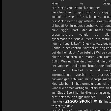
kijken <a target="_b
href="http://on.ziggo.nl/Abonneer
hier</a> Live topsport kijk je bij Ziggo
kanaal 14! Meer info? Kijk op <a target
href="https://on.ziggo.nl/info Beleef">Kli
al het UEFA Europees voetbal vanaf augu
plek: Ziggo Sport. Met de beste ana
presentatoren, vanuit de allern
hypermoderne studio. Meer informati
hoe je kunt kijken? Check www.ziggo.nl
Rondo is het voetbal, voetbal en nog ee
dat de klok slaat. Aan tafel bij Wytse va
sluiten analisten als Marco van Bas
Gullit, Wesley Sneijder, Youri Mulder, 
der Vaart en Khalid Boulahrouz regelmat
over de actualiteit van het nati
internationale voetbal te discussi
deskundigen schuwen de scherpe menin
Met wie ben jij het grondig eens of 
Voor alle samenvattingen, interviews en
van Ziggo Sport kun je kijken op <a targe
href="https://on.ziggo.nl/video 𝗩𝗢
hier</a> 𝗭𝗜𝗚𝗚𝗢 𝗦𝗣𝗢𝗥𝗧 🧡 📸 Ins
target="_blank"
href="https://on.ziggo.nl/zs_instagram">K