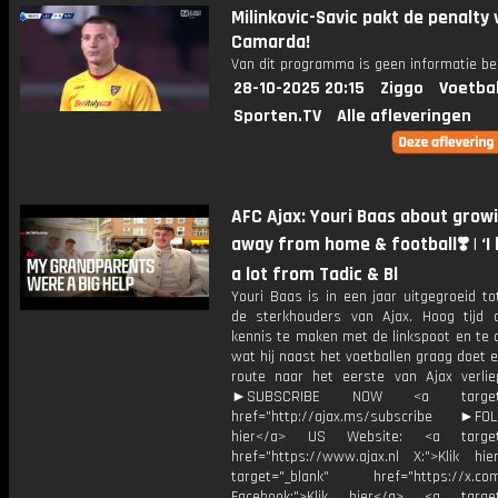
Milinkovic-Savic pakt de penalty
Camarda!
Van dit programma is geen informatie be
28-10-2025 20:15
Ziggo
Voetba
Sporten.TV
Alle afleveringen
AFC Ajax: Youri Baas about grow
away from home & football❣️ | ‘I
a lot from Tadic & Bl
Youri Baas is in een jaar uitgegroeid t
de sterkhouders van Ajax. Hoog tijd
kennis te maken met de linkspoot en te 
wat hij naast het voetballen graag doet e
route naar het eerste van Ajax verli
►SUBSCRIBE NOW <a target="
href="http://ajax.ms/subscribe ►FOL
hier</a> US Website: <a target=
href="https://www.ajax.nl X:">Klik hi
target="_blank" href="https://x.co
Facebook:">Klik hier</a> <a target