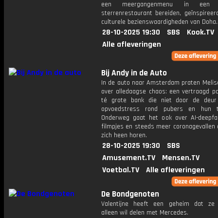
een meergangenmenu in een Mi
sterrenrestaurant bereiden, geïnspireer
culturele bezienswaardigheden van Doha.
28-10-2025 19:30
SBS
Kook.TV
Alle afleveringen
Bij Andy in de Auto
In de auto naar Amsterdam praten Melis
over alledaagse chaos: een vertraagd pa
té grote bank die niet door de deu
opvoedstress rond pubers en hun te
Onderweg gaat het ook over AI-deepfa
filmpjes en steeds meer coronagevallen 
zich heen horen.
28-10-2025 19:30
SBS
Amusement.TV
Mensen.TV
Voetbal.TV
Alle afleveringen
De Bondgenoten
Valentijne heeft een geheim dat ze 
alleen wil delen met Mercedes.