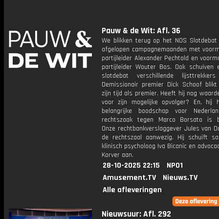
Pauw & de Wit: Afl. 36
We blikken terug op het NOS Slotdebat
afgelopen campagnemaanden met voorm
partijleider Alexander Pechtold en voorm
partijleider Wouter Bos. Ook schuiven 
slotdebat verschillende lijsttrekke
Demissionair premier Dick Schoof blikt
zijn tijd als premier. Heeft hij nog waarde
voor zijn mogelijke opvolger? En, hij 
belangrijke boodschap voor Nederla
rechtszaak tegen Marco Borsato is 
Onze rechtbankverslaggever Jules van D
de rechtszaal aanwezig. Hij schuift 
klinisch psycholoog Iva Bicanic en advoca
Korver aan.
28-10-2025 22:15
NPO1
Amusement.TV
Nieuws.TV
Alle afleveringen
Nieuwsuur: Afl. 292