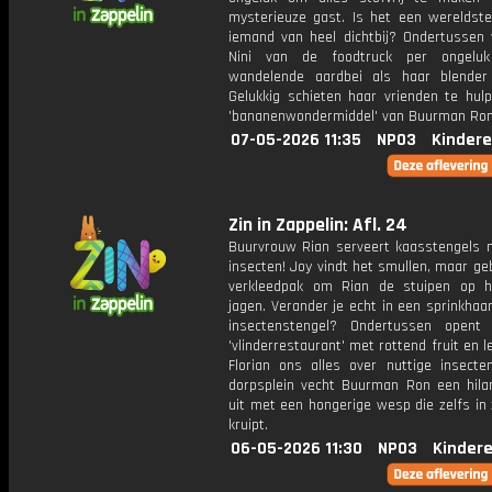
mysterieuze gast. Is het een wereldste
iemand van heel dichtbij? Ondertussen 
Nini van de foodtruck per ongelu
wandelende aardbei als haar blender 
Gelukkig schieten haar vrienden te hul
'bananenwondermiddel' van Buurman Ron
07-05-2026 11:35
NPO3
Kindere
Zin in Zappelin: Afl. 24
Buurvrouw Rian serveert kaasstengels 
insecten! Joy vindt het smullen, maar ge
verkleedpak om Rian de stuipen op he
jagen. Verander je echt in een sprinkhaa
insectenstengel? Ondertussen opent
'vlinderrestaurant' met rottend fruit en l
Florian ons alles over nuttige insecte
dorpsplein vecht Buurman Ron een hilar
uit met een hongerige wesp die zelfs in 
kruipt.
06-05-2026 11:30
NPO3
Kinder