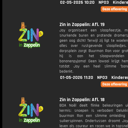
02-05-2026 10:20
NPO3
Kinder
Zin in Zappelin: Afl. 19
Joy organiseert een slaapfeestje, 
snurkende buren en pratende dromer
geen oog dicht! Terwijl zij ligt te woelen
alles over rustgevende slaapliedje
dorpsplein zorgt Buurman Ron voor grot
hij is aan het slaapwandelen 
bananenpyjama! Geen lawaai krijgt he
totdat Joy een heel slimme 'banan
bedenkt.
01-05-2026 11:20
NPO3
Kindere
Zin in Zappelin: Afl. 18
BOA Noël deelt flinke bekeuringen 
kermis: snoepen is verboden! Gelukki
buurman Ron een slimme omleiding v
suikerspinnen. Ondertussen droomt Jo
leven als coureur en racen we in topsne