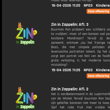
maakt waar iedereen intrapt.
16-04-2026 11:20
NPO3
Kindere
Zin in Zappelin: Afl. 3
Buurman Ron probeert een schilderij va
te vrolijken', maar of een banaan wel p
kostbare Mondriaan? Terwijl zij d
opneemt, ontmoet Joy het 11-jarige te
Boas, die met simpele potloden 
levensechte portretten tekent. Op het d
zorgt een portret van Nini van de foodt
grote verbazing. Is het moderne kun
mislukking?
15-04-2026 11:25
NPO3
Kindere
Zin in Zappelin: Afl. 2
Het is aardbeienmaand in de supermarkt
van de Winkel. Terwijl buurman Ron baal
zijn geliefde bananen niet meer te koop z
Sjef het rode fruit met vrolijke l