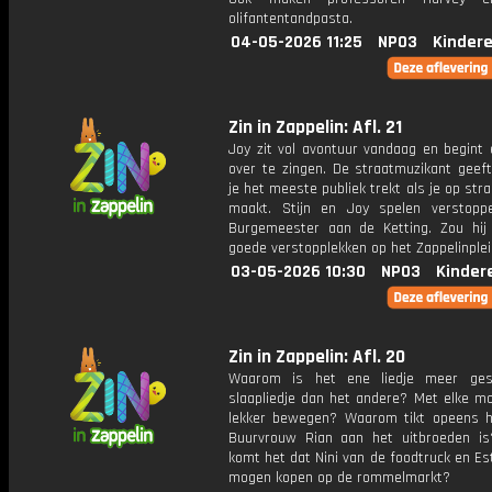
olifantentandpasta.
04-05-2026 11:25
NPO3
Kinder
Zin in Zappelin: Afl. 21
Joy zit vol avontuur vandaag en begint 
over te zingen. De straatmuzikant geeft
je het meeste publiek trekt als je op str
maakt. Stijn en Joy spelen verstopp
Burgemeester aan de Ketting. Zou hij 
goede verstopplekken op het Zappelinple
03-05-2026 10:30
NPO3
Kinder
Zin in Zappelin: Afl. 20
Waarom is het ene liedje meer gesc
slaapliedje dan het andere? Met elke mo
lekker bewegen? Waarom tikt opeens h
Buurvrouw Rian aan het uitbroeden i
komt het dat Nini van de foodtruck en Es
mogen kopen op de rommelmarkt?