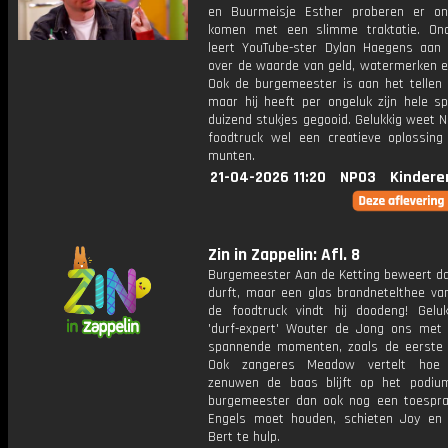
en Buurmeisje Esther proberen er on
komen met een slimme traktatie. On
leert YouTube-ster Dylan Haegens aan 
over de waarde van geld, watermerken e
Ook de burgemeester is aan het tellen 
maar hij heeft per ongeluk zijn hele sp
duizend stukjes gegooid. Gelukkig weet N
foodtruck wel een creatieve oplossing 
munten.
21-04-2026 11:20
NPO3
Kindere
Zin in Zappelin: Afl. 8
Burgemeester Aan de Ketting beweert dat
durft, maar een glas brandnetelthee van
de foodtruck vindt hij doodeng! Geluk
'durf-expert' Wouter de Jong ons met 
spannende momenten, zoals de eerste
Ook zangeres Meadow vertelt hoe 
zenuwen de baas blijft op het podiu
burgemeester dan ook nog een toespra
Engels moet houden, schieten Joy en
Bert te hulp.