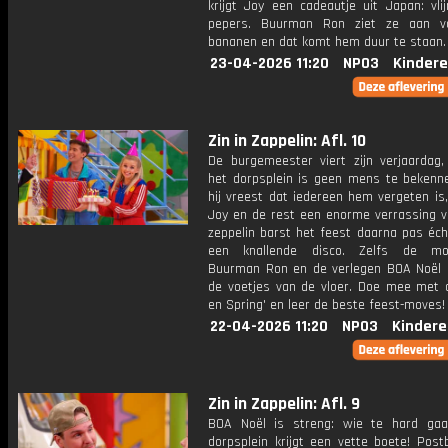
krijgt Joy een cadeautje uit Japan: vli
pepers. Buurman Ron ziet ze aan vo
bananen en dat komt hem duur te staan.
23-04-2026 11:20
NPO3
Kindere
Zin in Zappelin: Afl. 10
De burgemeester viert zijn verjaardag
het dorpsplein is geen mens te bekennen
hij vreest dat iedereen hem vergeten is
Joy en de rest een enorme verrassing vo
zeppelin barst het feest daarna pas éch
een knallende disco. Zelfs de mo
Buurman Ron en de verlegen BOA Noël
de voetjes van de vloer. Doe mee met 
en Spring' en leer de beste feest-moves!
22-04-2026 11:20
NPO3
Kindere
Zin in Zappelin: Afl. 9
BOA Noël is streng: wie te hard ga
dorpsplein krijgt een vette boete! Post