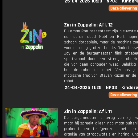
25-04-2026 10:20
NPO3
Kinder
Zin in Zappelin: Afl. 12
Buurman Ron presenteert zijn nieuwste u
een opruimrobot! Noël en Bert hope
schoon dorpsplein, maar de machine zor
voor een nog grotere bende. Ondertuss
Joy en de burgemeester flink afgebe
sportschool door een strenge robot-in
die van geen ophouden weet. Gelukkig
hoe de robot uit moet. Verbaas je
magische truc van Steven Kazan en de 
robot!
24-04-2026 11:25
NPO3
Kinder
Zin in Zappelin: Afl. 11
De burgemeester is terug van zijn we
maar hij spreekt alleen nog maar buiten
probeert hem te 'genezen' met een 
drankje van stroopwafels en haring. On