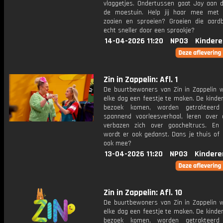
vlaggetjes. Ondertussen gaat Joy aan d
de moestuin. Help jij haar mee met
zaaien en sproeien? Groeien die aard
echt sneller door een sprookje?
14-04-2026 11:20
NPO3
Kindere
Zin in Zappelin: Afl. 1
De buurtbewoners van Zin in Zappelin 
elke dag een feestje te maken. De kinde
bezoek komen, worden getrakteer
spannend voorleesverhaal, leren over 
verbazen zich over goocheltrucs. En n
wordt er ook gedanst. Dans je thuis of 
ook mee?
13-04-2026 11:20
NPO3
Kindere
Zin in Zappelin: Afl. 10
De buurtbewoners van Zin in Zappelin 
elke dag een feestje te maken. De kinde
bezoek komen, worden getrakteer