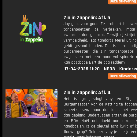
Zin in Zappelin: Afl. 5
Joy gaat voor goud! Ze probeert het wer
tandenpoetsen te verbreken, maa
zwaarder dan gedacht. Terwijl zij strijd
vermoeidheid, legt tandarts Merel uit h
gebit gezond houden. Dat is hard nodi
burgemeester, die zijn tandenborstel
kwijt is en met een mond vol spinazie r
Kan postbode Bert de dag redden?
17-04-2026 11:20
NPO3
Kindere
Zin in Zappelin: Afl. 4
Het is grapjesdag! Joy en Stijn 
Burgemeester Aan de Ketting te foppe
scheetkussen, maar dat loopt nét ev
dan gepland. Ondertussen zitten de bur
en BOA Noël onbedoeld aan elkaar 
handboeien. Is de sleutel écht kwijt of 
flauwe grap? Ook leert Joy je hoe je een