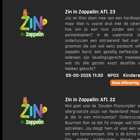
Zin in Zappelin: Afl. 23
Joy en Rian doen mee aan een hardloopw
maar Rian is vooral druk met de cater
hoe win je een race zonder een ru
pannenkoeken? In de supermarkt zi
ondertussen een ontroerend lied over
groenten die ook wel eens aandacht will
zeppelin barst een gezellig eetfeestje
iedereen zijn lievelingsgerecht meene
wat als álle gasten exact dezelfde v
hebben gekocht?
05-05-2026 11:30
NPO3
Kinder
Zin in Zappelin: Afl. 22
Nini gaat voor de 'Gouden Pizzasnijder' 
allergrootste pizza van Nederland! Maar
je die in een mini-oventje? Ondertuss
Buurman Ron op dat hij vroeger wel 500
optrekken. Joy daagt hem uit voor een w
om een bananentaart. Wie is de échte 
Ook maken professoren Harvey e