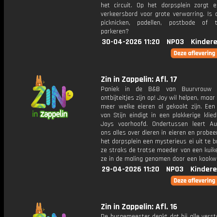
het circuit. Op het dorpsplein zorgt 
verkeersbord voor grote verwarring. Is 
picknicken, padellen, postbode of 
parkeren?
30-04-2026 11:20
NPO3
Kinder
Zin in Zappelin: Afl. 17
Paniek in de B&B van Buurvrouw 
ontbijteitjes zijn op! Joy wil helpen, maar
meer welke eieren al gekookt zijn. Een 
van Stijn eindigt in een plakkerige klie
Joys voorhoofd. Ondertussen leert Auk
ons alles over dieren in eieren en probee
het dorpsplein een mysterieus ei uit te b
ze straks de trotse moeder van een kuike
ze in de maling genomen door een kookw
29-04-2026 11:20
NPO3
Kindere
Zin in Zappelin: Afl. 16
De burgemeester denkt dat hij alle vers