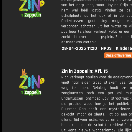
van het dorp kent, maar Joy en Stijn 
hem wel héél lastig. Vinden ze de 
schuilplaats op het dak of in de su
Ondertussen gaat Joy magneetvi
verborgen schatten uit het water te vi
Joy haar telefoon verliest, volgt er een 
zoektocht over het dorpsplein. Zou post
er meer van weten?
28-04-2026 11:20
NPO3
Kindere
Zin in Zappelin: Afl. 15
Rian verkoopt spullen voor de egelopvan
vindt haar eigen troep stiekem véél t
weg te doen. Gelukkig haalt ze 
zangkunsten toch een pet vol mun
Ondertussen ontmoet Joy straatmuzik
die precies weet hoe je het publiek 
Buurman Ron heeft een mysterieuze 
gekocht, maar de sleutel ligt op een 
eiland. Tijd voor actie: we varen en zw
het strand om de schat te redden! En di
uit Rons nieuwe wonderlamp? Die lijkt