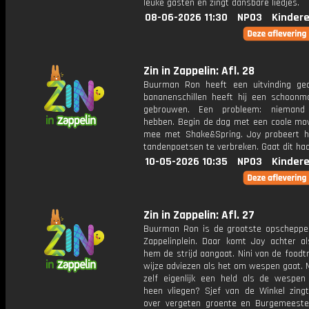
leuke gasten en zingt dansbare liedjes.
08-06-2026 11:30
NPO3
Kinder
Zin in Zappelin: Afl. 28
Buurman Ron heeft een uitvinding ge
bananenschillen heeft hij een schoonm
gebrouwen. Een probleem: niemand
hebben. Begin de dag met een coole mo
mee met Shake&Spring. Joy probeert h
tandenpoetsen te verbreken. Gaat dit haa
10-05-2026 10:35
NPO3
Kinder
Zin in Zappelin: Afl. 27
Buurman Ron is de grootste opscheppe
Zappelinplein. Daar komt Joy achter al
hem de strijd aangaat. Nini van de foodt
wijze adviezen als het om wespen gaat. 
zelf eigenlijk een held als de wespe
heen vliegen? Sjef van de Winkel zingt
over vergeten groente en Burgemeest