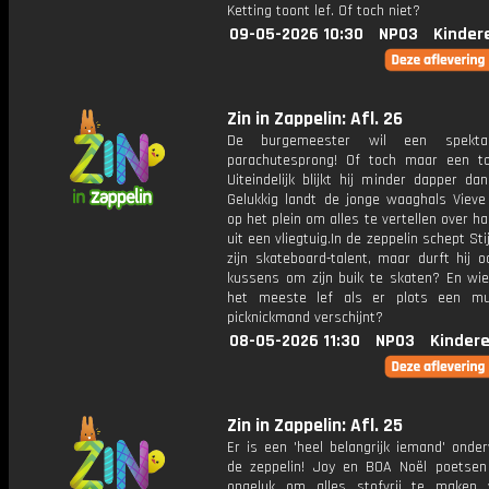
Ketting toont lef. Of toch niet?
09-05-2026 10:30
NPO3
Kinder
Zin in Zappelin: Afl. 26
De burgemeester wil een spekta
parachutesprong! Of toch maar een t
Uiteindelijk blijkt hij minder dapper da
Gelukkig landt de jonge waaghals Vieve
op het plein om alles te vertellen over h
uit een vliegtuig.In de zeppelin schept Sti
zijn skateboard-talent, maar durft hij 
kussens om zijn buik te skaten? En wie
het meeste lef als er plots een mu
picknickmand verschijnt?
08-05-2026 11:30
NPO3
Kinder
Zin in Zappelin: Afl. 25
Er is een 'heel belangrijk iemand' onde
de zeppelin! Joy en BOA Noël poetsen
ongeluk om alles stofvrij te maken