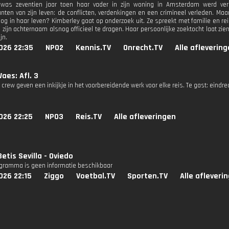
 was zeventien jaar toen haar vader in zijn woning in Amsterdam werd ve
ten van zijn leven: de conflicten, verdenkingen en een crimineel verleden. Maa
nog in haar leven? Kimberley gaat op onderzoek uit. Ze spreekt met familie en rei
 zijn achternaam alsnog officieel te dragen. Haar persoonlijke zoektocht laat zien
jn.
026 22:35
NPO2
Kennis.TV
Onrecht.TV
Alle afleverin
aes: Afl. 3
 crew geven een inkijkje in het voorbereidende werk voor elke reis. Te gast: eindr
026 22:25
NPO3
Reis.TV
Alle afleveringen
Betis Sevilla - Oviedo
ogramma is geen informatie beschikbaar
026 22:15
Ziggo
Voetbal.TV
Sporten.TV
Alle afleveri