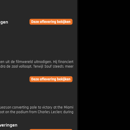
ngen
 uit de filmwereld uitnodigen. Hij financiert
odra de zaal volloopt. Terwijl Souf steeds meer
season converting pole to victory at the Miami
 spot on the podium from Charles Leclerc during
everingen