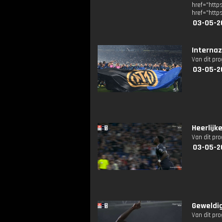
href="ht
href="http
03-05-2
Internaz
Van dit pr
03-05-2
Heerlijke
Van dit pr
03-05-2
Geweldig
Van dit pr