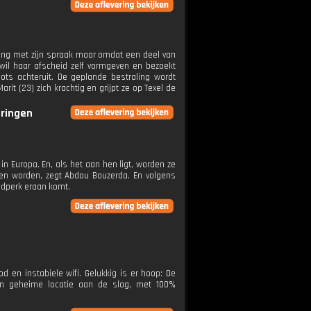
tgang met zijn spraak maar omdat een deel van
) wil haar afscheid zelf vormgeven en bezoekt
ots achteruit. De geplande bestraling wordt
arit (23) zich krachtig en grijpt ze op Texel de
eringen
n Europa. En, als het aan hen ligt, worden ze
ten worden, zegt Abdou Bouzerda. En volgens
jdperk eraan komt.
 en instabiele wifi. Gelukkig is er hoop: De
een geheime locatie aan de slag, met 100%