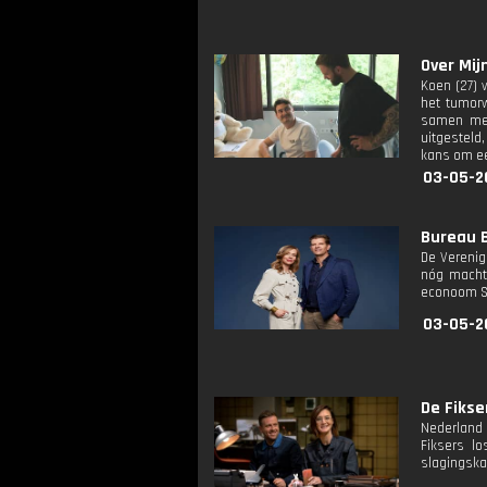
Over Mijn
Koen (27) 
het tumorw
samen met 
uitgesteld,
kans om ee
03-05-2
Bureau B
De Verenig
nóg machti
econoom Sa
03-05-2
De Fikser
Nederland 
Fiksers l
slagingska