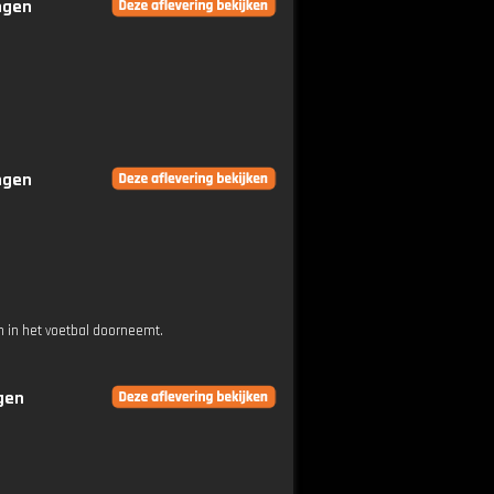
ingen
ingen
 in het voetbal doorneemt.
ngen