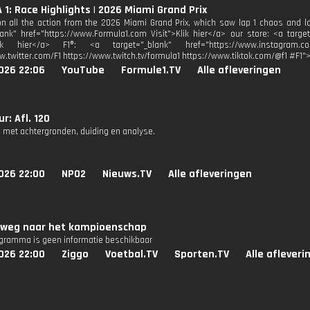
1: Race Highlights | 2026 Miami Grand Prix
n all the action from the 2026 Miami Grand Prix, which saw lap 1 chaos and lat
lank" href="https://www.Formula1.com Visit">Klik hier</a> our store: <a target
lik hier</a> F1®: <a target="_blank" href="https://www.instagram.co
w.twitter.com/F1 https://www.twitch.tv/formula1 https://www.tiktok.com/@f1 #F1"
026 22:06
YouTube
Formule1.TV
Alle afleveringen
r: Afl. 120
 met achtergronden, duiding en analyse.
026 22:00
NPO2
Nieuws.TV
Alle afleveringen
p weg naar het kampioenschap
ogramma is geen informatie beschikbaar
026 22:00
Ziggo
Voetbal.TV
Sporten.TV
Alle afleveri