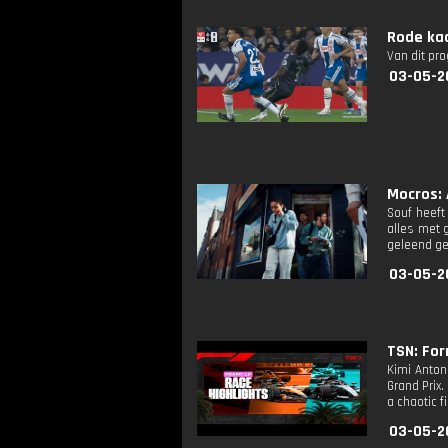
Rode kaa
Van dit pr
03-05-2
Mocros: 
Souf heeft
alles met g
geleend ge
03-05-2
TSN: For
Kimi Antone
Grand Prix.
a chaotic f
03-05-2