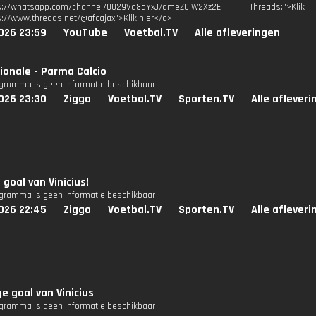
tps://whatsapp.com/channel/0029Va8aYxJ7dmeZ0IW2Xz2E Threads:
s://www.threads.net/@afcajax">Klik hier</a>
026 23:59
YouTube
Voetbal.TV
Alle afleveringen
ionale - Parma Calcio
ogramma is geen informatie beschikbaar
026 23:30
Ziggo
Voetbal.TV
Sporten.TV
Alle aflever
 goal van Vinicius!
ogramma is geen informatie beschikbaar
026 22:45
Ziggo
Voetbal.TV
Sporten.TV
Alle aflever
e goal van Vinicius
ogramma is geen informatie beschikbaar