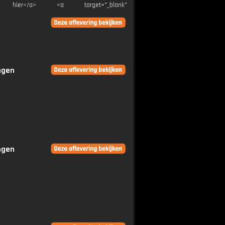
">Klik hier</a> <a target="_blank"
ingen
ingen