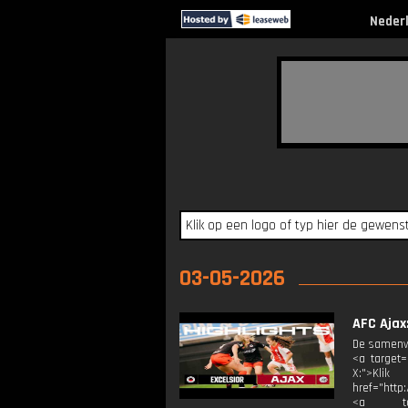
Neder
03-05-2026
AFC Ajax
De samenva
<a target=
X:">Klik
href="http
<a targ