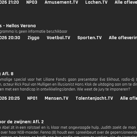
026 21:20
NPO3
Amusement.TV
Lachen.TV
Alle aflev
 - Hellas Verona
ogramma is geen informatie beschikbaar
026 20:30
Ziggo
Voetbal.TV
Sporten.TV
Alle aflever
 Afl. 8
malige special voor het Liliane Fonds gaan presentator Eva Eikhout, radio-dj
, acteur Rick Paul van Mulligen en illusionist Hans Klok de uitdaging aan om te d
ren met een handicap in ontwikkelingslanden. Wie weet de jury te imponeren?
026 20:25
NPO1
Mensen.TV
Talentenjacht.TV
Alle af
oor de zwijnen: Afl. 2
 Abel zit in een rolstoel en is klaar met ongevraagde hulp. Judith zoekt de ma
gt over haar NSB-moeder. Fenna (8) houdt een spreekbeurt over de gepensioneerd