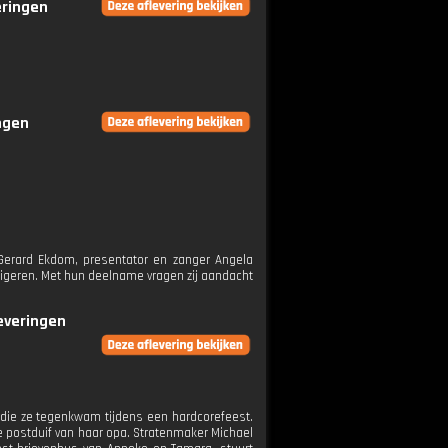
eringen
ingen
 Gerard Ekdom, presentator en zanger Angela
irigeren. Met hun deelname vragen zij aandacht
leveringen
n die ze tegenkwam tijdens een hardcorefeest.
e postduif van haar opa. Stratenmaker Michael