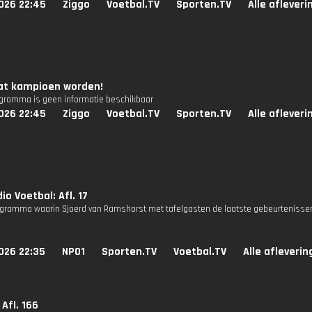
026 22:45
Ziggo
Voetbal.TV
Sporten.TV
Alle aflever
aat kampioen worden!
ogramma is geen informatie beschikbaar
026 22:45
Ziggo
Voetbal.TV
Sporten.TV
Alle aflever
io Voetbal: Afl. 17
gramma waarin Sjoerd van Ramshorst met tafelgasten de laatste gebeurtenissen
026 22:35
NPO1
Sporten.TV
Voetbal.TV
Alle afleveri
 Afl. 166