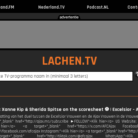
land.FM
Nederland.TV
Podcast.NL
Cont
LACHEN.TV
: Xanne Kip & Sherida Spitse on the scoresheet ⚽️ | Excelsior -
tting van het duel tussen de Excelsior Vrouwen en de Ajax Vrouwen in de Vrou
"_blank" href="http://ajax.ms/subscribe ►FOLLOW">Klik hier</a> US Website: <
 hier</a> <a target="_blank" href="https://x.com/AFCAjax Faceboo
://facebook.com/afcajax Instagram:">Klik hier</a> <a target="_blank" href="http:
et="_blank" href="http://tiktok.com/@afcajax WhatsApp:">