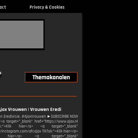
act
Privacy & Cookies
 Ajax Vrouwen | Vrouwen Eredi
wen Eredivisie. #AjaxVrouwen ►SUBSCRIBE NOW
a target="_blank" href="https://www.ajax.nl
k:">Klik hier</a> <a target="_blank"
//instagram.com/afcajax TikTok:">Klik hier</a>
Klik hier</a> <a target="_blank"