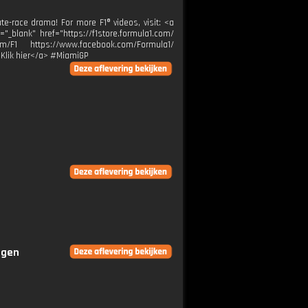
e-race drama! For more F1® videos, visit: <a
="_blank" href="https://f1store.formula1.com/
m/F1 https://www.facebook.com/Formula1/
>Klik hier</a> #MiamiGP
ngen