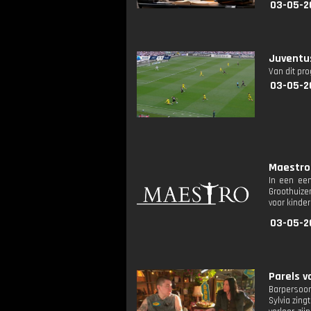
03-05-2
Juventus
Van dit pr
03-05-2
Maestro:
In een een
Groothuizen
voor kinde
03-05-2
Parels v
Barpersoon
Sylvia zin