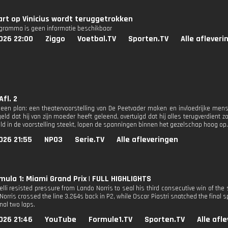
rt op Vinicius wordt teruggetrokken
ogramma is geen informatie beschikbaar
026 22:00
Ziggo
Voetbal.TV
Sporten.TV
Alle afleveri
Afl. 2
 een plan: een theatervoorstelling van De Peetvader maken en invloedrijke mensen
eld dat hij van zijn moeder heeft geleend, overtuigd dat hij alles terugverdient z
ld in de voorstelling steekt, lopen de spanningen binnen het gezelschap hoog op.
026 21:55
NPO3
Serie.TV
Alle afleveringen
mula 1: Miami Grand Prix | FULL HIGHLIGHTS
lli resisted pressure from Lando Norris to seal his third consecutive win of the 
 Norris crossed the line 3.264s back in P2, while Oscar Piastri snatched the final
inal two laps.
026 21:46
YouTube
Formule1.TV
Sporten.TV
Alle afl