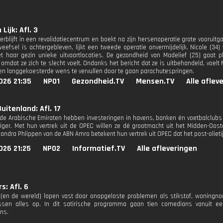
 Lijk: Afl. 3
verblijft in een revalidatiecentrum en boekt na zijn hersenoperatie grote voorui
eefsel is achtergebleven, lijkt een tweede operatie onvermijdelijk. Nicole (34
haar gezin unieke uitvaartlocaties. De gezondheid van Madelief (25) gaat pl
 omdat ze zich te slecht voelt. Ondanks het bericht dat ze is uitbehandeld, voelt M
n langgekoesterde wens te vervullen door te gaan parachutespringen.
026 21:35
NPO1
Gezondheid.TV
Mensen.TV
Alle aflev
uitenland: Afl. 17
de Arabische Emiraten hebben investeringen in havens, banken én voetbalclubs i
ger. Met hun vertrek uit de OPEC willen ze dé grootmacht uit het Midden-Oos
ndra Phlippen van de ABN Amro betekent hun vertrek uit OPEC dat het post-olieti
026 21:25
NPO2
Informatief.TV
Alle afleveringen
s: Afl. 6
(en de wereld) lopen vast door onopgeloste problemen als stikstof, woningnood
ossen alles op. In dit satirische programma gaan tien comedians vanuit 
ns.