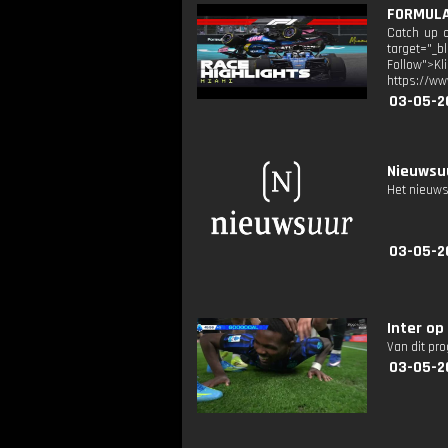
FORMULA 
Catch up o
target="_b
Follow">K
https://ww
03-05-2
Nieuwsuu
Het nieuws
03-05-2
Inter o
Van dit pr
03-05-2