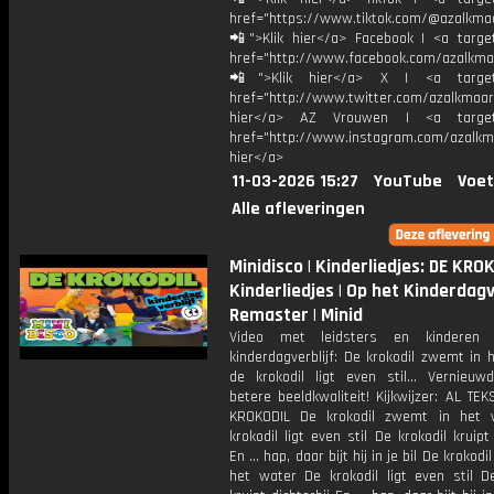
href="https://www.tiktok.com/@azalkma
📲">Klik hier</a> Facebook | <a target
href="http://www.facebook.com/azalkma
📲">Klik hier</a> X | <a target=
href="http://www.twitter.com/azalkmaar
hier</a> AZ Vrouwen | <a target=
href="http://www.instagram.com/azalkma
hier</a>
11-03-2026 15:27
YouTube
Voet
Alle afleveringen
Minidisco | Kinderliedjes: DE KROK
Kinderliedjes | Op het Kinderdagve
Remaster | Minid
Video met leidsters en kinderen
kinderdagverblijf: De krokodil zwemt in 
de krokodil ligt even stil… Vernieuwd
betere beeldkwaliteit! Kijkwijzer: AL TE
KROKODIL De krokodil zwemt in het 
krokodil ligt even stil De krokodil kruipt 
En … hap, daar bijt hij in je bil De krokod
het water De krokodil ligt even stil De