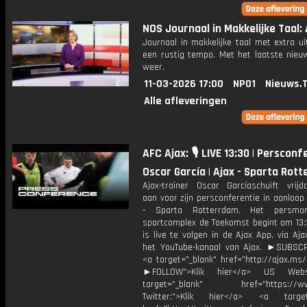
NOS Journaal in Makkelijke Taal: 
Journaal in makkelijke taal met extra ui
een rustig tempo. Met het laatste nieu
weer.
11-03-2026 17:00
NPO1
Nieuws.
Alle afleveringen
AFC Ajax: 🎙️ LIVE 13:30 | Persconf
Oscar García | Ajax - Sparta Rot
Ajax-trainer Oscar Garcíaschuift vrijd
aan voor zijn persconferentie in aanloop
- Sparta Rotterrdam. Het persm
sportcomplex de Toekomst begint om 13:
is live te volgen in de Ajax App, via Aja
het YouTube-kanaal van Ajax. ►SUBS
<a target="_blank" href="http://ajax.ms
►FOLLOW">Klik hier</a> US Webs
target="_blank" href="https://www
Twitter:">Klik hier</a> <a target=