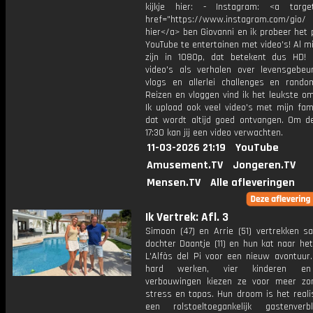
kijkje hier: - Instagram: <a target
href="https://www.instagram.com/gio/
hier</a> ben Giovanni en ik probeer het 
YouTube te entertainen met video's! Al mi
zijn in 1080p, dat betekent dus HD! 
video's als verhalen over levensgebeur
vlogs en allerlei challenges en rando
Reizen en vloggen vind ik het leukste o
Ik upload ook veel video's met mijn fam
dat wordt altijd goed ontvangen. Om 
17:30 kan jij een video verwachten.
11-03-2026 21:19
YouTube
Amusement.TV
Jongeren.TV
Mensen.TV
Alle afleveringen
Ik Vertrek: Afl. 3
Simoon (47) en Arrie (51) vertrekken 
dochter Daantje (11) en hun kat naar he
L'Alfàs del Pi voor een nieuw avontuur.
hard werken, vier kinderen en 
verbouwingen kiezen ze voor meer zo
stress en tapas. Hun droom is het reali
een rolstoeltoegankelijk gastenverb