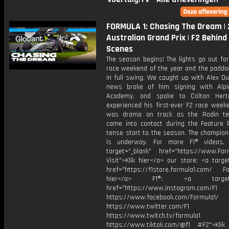
FORMULA 1: Chasing The Dream |
Australian Grand Prix | F2 Behind
Scenes
The season begins! The lights go out for
race weekend of the year and the paddoc
in full swing. We caught up with Alex D
news broke of him signing with Alpi
Academy, and spoke to Colton Her
experienced his first-ever F2 race week
was drama on track as the Rodin t
came into contact during the Feature 
tense start to the season. The champion
is underway. For more F1® videos, 
target="_blank" href="https://www.For
Visit">Klik hier</a> our store: <a targe
href="https://f1store.formula1.com/ Fol
hier</a> F1®: <a target="_
href="https://www.instagram.com/F1
https://www.facebook.com/Formula1/
https://www.twitter.com/F1
https://www.twitch.tv/formula1
https://www.tiktok.com/@f1 #F2">Klik