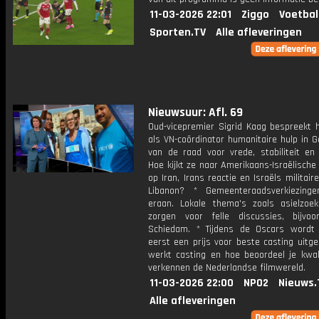
11-03-2026 22:01
Ziggo
Voetbal
Sporten.TV
Alle afleveringen
Nieuwsuur: Afl. 69
Oud-vicepremier Sigrid Kaag bespreekt 
als VN-coördinator humanitaire hulp in G
van de raad voor vrede, stabiliteit en 
Hoe kijkt ze naar Amerikaans-Israëlische
op Iran, Irans reactie en Israëls militaire
Libanon? * Gemeenteraadsverkiezing
eraan. Lokale thema's zoals asielzoek
zorgen voor felle discussies, bijvoo
Schiedam. * Tijdens de Oscars wordt
eerst een prijs voor beste casting uitge
werkt casting en hoe beoordeel je kwal
verkennen de Nederlandse filmwereld.
11-03-2026 22:00
NPO2
Nieuws.
Alle afleveringen