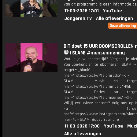
Van dit programma is geen informatie be
11-03-2026 17:01
YouTube
Jongeren.TV
Alle afleveringen
DIT doet 15 UUR DOOMSCROLLEN m
💀 | SLAM! #mensenmening
Wat is jouw schermtijd? Vergeet je nie
YouTube-kanalen te abonneren: SLAM! –
target="_blank"
href="https://bit.ly/YTslamradio">Klik
SLAM! – Music <a target="_
href="https://bit.ly/YTslammusic">Klik
SLAM! – Series <a target="
href="https://bit.ly/YTslamseries">Klik
Wil jij exclusieve content? Volg ons op 
<a target="_bl
href="https://www.instagram.com/slamoff
hier</a> SLAM! Boost Your Life
11-03-2026 17:00
YouTube
Muzi
Alle afleveringen