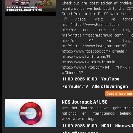
Check out are latest edition of archive
highlights as we look back to the 201
Grand Prix - a race FILLED with drama.
F1® videos, visit: <a target="
href="https://www.Formula1.com Vis
hier</a> our store: <a target=
href="https://f1store.formula1.com/ Fol
hier</a> F1®: <a target="_
href="https://www.instagram.com/F1
https://www.facebook.com/Formula1/
https://www.twitter.com/F1
https://www.twitch.tv/formula1
https://www.tiktok.com/@f1 #F1">Klik
#ChineseGP
11-03-2026 18:00
YouTube
Formule1.TV
Alle afleveringen
NOS Journaal: Afl. 50
Met het laatste nieuws, gebeurteni
nationaal en internationaal bela
weersverwachting.
11-03-2026 18:00
NPO1
Nieuws.