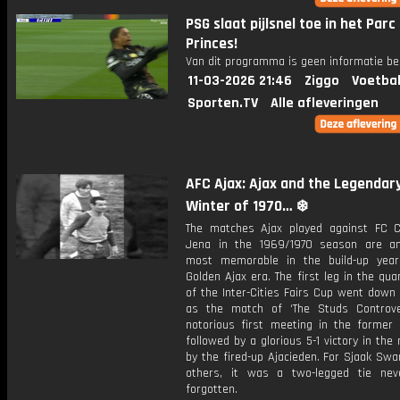
PSG slaat pijlsnel toe in het Parc
Princes!
Van dit programma is geen informatie be
11-03-2026 21:46
Ziggo
Voetbal
Sporten.TV
Alle afleveringen
AFC Ajax: Ajax and the Legendar
Winter of 1970… ❄️
The matches Ajax played against FC C
Jena in the 1969/1970 season are a
most memorable in the build-up yea
Golden Ajax era. The first leg in the quar
of the Inter-Cities Fairs Cup went down 
as the match of ‘The Studs Controve
notorious first meeting in the forme
followed by a glorious 5-1 victory in the 
by the fired-up Ajacieden. For Sjaak Sw
others, it was a two-legged tie ne
forgotten.