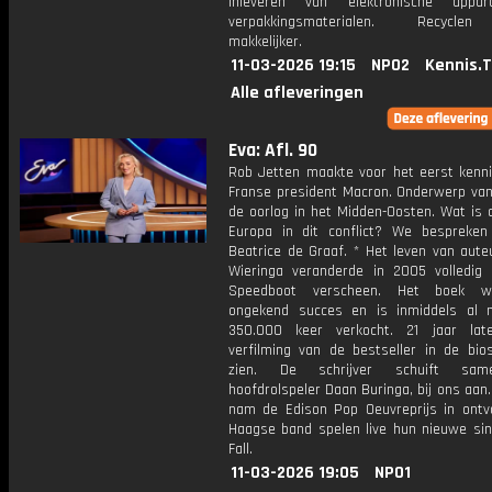
inleveren van elektronische appa
verpakkingsmaterialen. Recycle
makkelijker.
11-03-2026 19:15
NPO2
Kennis.
Alle afleveringen
Eva: Afl. 90
Rob Jetten maakte voor het eerst kenn
Franse president Macron. Onderwerp van
de oorlog in het Midden-Oosten. Wat is 
Europa in dit conflict? We bespreke
Beatrice de Graaf. * Het leven van aut
Wieringa veranderde in 2005 volledig
Speedboot verscheen. Het boek 
ongekend succes en is inmiddels al
350.000 keer verkocht. 21 jaar lat
verfilming van de bestseller in de bio
zien. De schrijver schuift sa
hoofdrolspeler Daan Buringa, bij ons aan.
nam de Edison Pop Oeuvreprijs in ontv
Haagse band spelen live hun nieuwe sin
Fall.
11-03-2026 19:05
NPO1