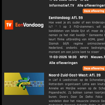
Informatief.TV
Alle afleveringe
EenVandaag: Afl. 59
Hoe weet je als ouder of een kinderopva
is? * 1 op 3 FVD-stemmers wil o
kandidaten van lokale lijst af, maar de p
nemen ze het niet kwalijk * Gemeente 
keurt flinke uitbreiding van ASML goed 
Siamak blijft regime ontmaskere
Nederland, ondanks zware bedreigin
moment om aan juiste kant te staan'
11-03-2026 18:30
NPO1
Nieuws.
Alle afleveringen
Noord-Zuid-Oost-West: Afl. 39
In Lief & Leedstraat: op de Schoneber
Rotterdam organiseert Lotte een knuts
Anneke en Marijke wonen op de Scho
Papendrecht. Zij bakken samen taartje
buren. Dwars Door De Delta: Falco
wandelen door het nieuwste Unesco Ge