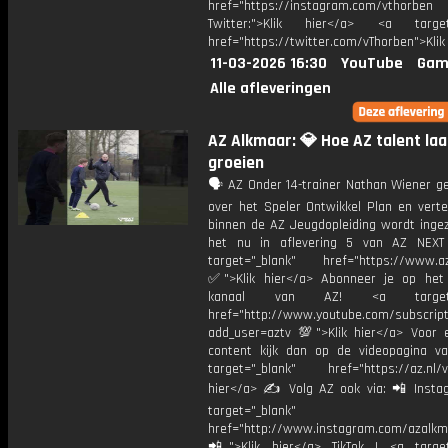
href="https://instagram.com/vthorben
Twitter:">Klik hier</a> <a target=
href="https://twitter.com/vThorben">Klik
11-03-2026 16:30
YouTube
Gam
Alle afleveringen
AZ Alkmaar: 💎 Hoe AZ talent laa
groeien
🗣️ AZ Onder 14-trainer Nathan Wiener ge
over het Speler Ontwikkel Plan en verte
binnen de AZ Jeugdopleiding wordt ingez
het nu in aflevering 5 van AZ NEXT
target="_blank" href="https://www.az.
✅">Klik hier</a> Abonneer je op het
kanaal van AZ! <a target="
href="http://www.youtube.com/subscript
add_user=aztv 💯">Klik hier</a> Voor e
content kijk dan op de videopagina v
target="_blank" href="https://az.nl/vi
hier</a> ✍ Volg AZ ook via: 📲 Insta
target="_blank"
href="http://www.instagram.com/azalkm
📲">Klik hier</a> TikTok | <a target