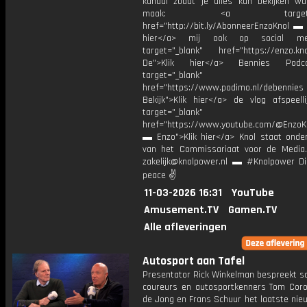
kanaal zodat je alles kan bekijken w
maak: <a target="_b
href="http://bit.ly/AbonneerEnzoKnol ▬ 
hier</a> mij ook op social me
target="_blank" href="https://enzo.kno
De">Klik hier</a> Bennies Podc
target="_blank"
href="https://www.podimo.nl/debennies
Bekijk">Klik hier</a> de vlog afspeelli
target="_blank"
href="https://www.youtube.com/@EnzoKn
▬ Enzo">Klik hier</a> Knol staat onder
van het Commissariaat voor de Media.
zakelijk@knolpower.nl ▬ #Knolpower Di
peace ✌
11-03-2026 16:31
YouTube
Amusement.TV
Gamen.TV
Alle afleveringen
Autosport aan Tafel
Presentator Rick Winkelman bespreekt 
coureurs en autosportkenners Tom Coro
de Jong en Frans Schuur het laatste nie