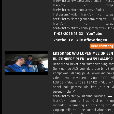
href="http://twitter.com/afcajax Facebo
hier</a> <a target="_
href="http://facebook.com/afcajax
Instagram:">Klik hier</a> <a target
href="http://instagram.com/afcajax TikT
hier</a> <a target="_
href="http://tiktok.com/@afcajax">Klik h
11-03-2026 16:32
YouTube
Voetbal.TV
Alle afleveringen
EnzoKnol: WIJ LOPEN MEE OP EEN
BIJZONDERE PLEK! #4591 #4592
Deze video bevat een samenwerking met
Dank aan de ALDI voor de steun bij dit ini
Knolpower kledinglijn ➜ www.knolpowe
video bevat de volgende vlogs: 0:00 - V
1:08:03 - Vlog #4592 1:24:02 - Vlog #
speel ook games! Die kan je hier v
target="_blank"
href="http://bit.ly/EnzoKnolYoutube ▬ M
hier</a> naam is Enzo Knol en ik up
maandag, woensdag en zaterdag om 4
vlog op mijn YouTube kanaal Abonneer j