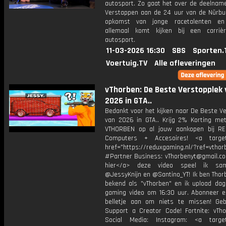
autosport. Zo gaat het over de deelnam
Verstappen aan de 24 uur van de Nürbur
opkomst van jonge racetalenten e
allemaal komt kijken bij een carri
autosport.
11-03-2026 16:30
SBS
Sporten.
Voertuig.TV
Alle afleveringen
vThorben: De Beste Verstopplek 
2026 in GTA..
Bedankt voor het kijken naar De Beste V
van 2026 in GTA.. Krijg 2% Korting me
VTHORBEN op al jouw aankopen bij R
Computers + Accesoires! <a target=
href="https://reduxgaming.nl/?ref=vthor
#Partner Business: vThorbenyt@gmail.com
hier</a> deze video speel ik s
@JessyKnijn en @Santino_YT! Ik ben Thor
bekend als "vThorben" en ik upload dage
gaming video om 16:30 uur. Abonneer e
belletje aan om niets te missen! Geb
Support a Creator Code! Fortnite: vTho
Social Media: Instagram: <a target