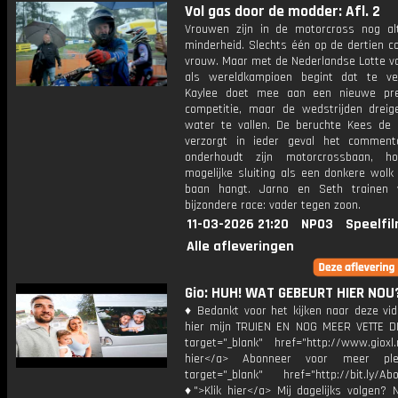
Vol gas door de modder: Afl. 2
Vrouwen zijn in de motorcross nog alt
minderheid. Slechts één op de dertien c
vrouw. Maar met de Nederlandse Lotte v
als wereldkampioen begint dat te ve
Kaylee doet mee aan een nieuwe pre
competitie, maar de wedstrijden dreig
water te vallen. De beruchte Kees de
verzorgt in ieder geval het comment
onderhoudt zijn motorcrossbaan, h
mogelijke sluiting als een donkere wolk
baan hangt. Jarno en Seth trainen 
bijzondere race: vader tegen zoon.
11-03-2026 21:20
NPO3
Speelfi
Alle afleveringen
Gio: HUH! WAT GEBEURT HIER NOU
♦ Bedankt voor het kijken naar deze vid
hier mijn TRUIEN EN NOG MEER VETTE D
target="_blank" href="http://www.gioxl.
hier</a> Abonneer voor meer ple
target="_blank" href="http://bit.ly/Ab
♦">Klik hier</a> Mij dagelijks volgen?