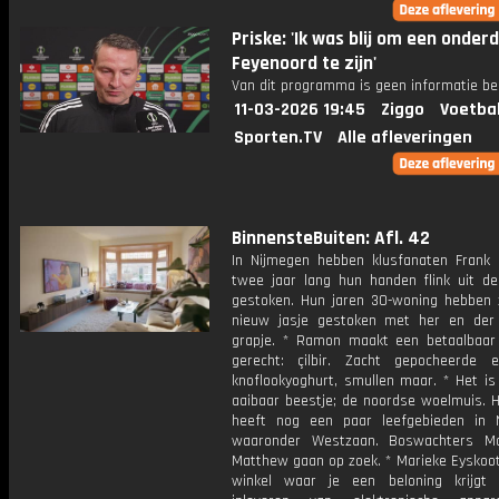
Priske: 'Ik was blij om een onder
Feyenoord te zijn'
Van dit programma is geen informatie be
11-03-2026 19:45
Ziggo
Voetba
Sporten.TV
Alle afleveringen
BinnensteBuiten: Afl. 42
In Nijmegen hebben klusfanaten Frank
twee jaar lang hun handen flink uit 
gestoken. Hun jaren 30-woning hebben 
nieuw jasje gestoken met her en der
grapje. * Ramon maakt een betaalbaar
gerecht: çilbir. Zacht gepocheerde 
knoflookyoghurt, smullen maar. * Het is
aaibaar beestje; de noordse woelmuis. H
heeft nog een paar leefgebieden in 
waaronder Westzaan. Boswachters Ma
Matthew gaan op zoek. * Marieke Eyskoot
winkel waar je een beloning krijgt