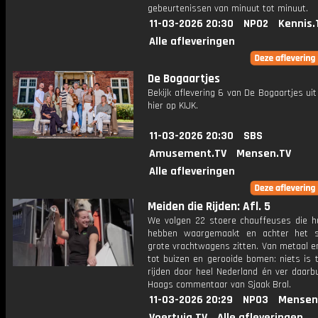
gebeurtenissen van minuut tot minuut.
11-03-2026 20:30
NPO2
Kennis.
Alle afleveringen
De Bogaartjes
Bekijk aflevering 6 van De Bogaartjes uit
hier op KIJK.
11-03-2026 20:30
SBS
Amusement.TV
Mensen.TV
Alle afleveringen
Meiden die Rijden: Afl. 5
We volgen 22 stoere chauffeuses die 
hebben waargemaakt en achter het s
grote vrachtwagens zitten. Van metaal e
tot buizen en gerooide bomen: niets is 
rijden door heel Nederland én ver daarb
Haags commentaar van Sjaak Bral.
11-03-2026 20:29
NPO3
Mensen
Voertuig.TV
Alle afleveringen