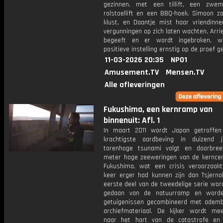
gezinnen, met een tillift, een zwe
rolstoellift en een BBQ-hoek. Simoon zo
klust, en Daantje mist haar vriendinne
vergunningen op zich laten wachten, Arri
begeeft en er wordt ingebroken, w
positieve instelling ernstig op de proef g
11-03-2026 20:35
NPO1
Amusement.TV
Mensen.TV
Alle afleveringen
Fukushima, een kernramp van
binnenuit: Afl. 1
In maart 2011 wordt Japan getroffe
krachtigste aardbeving in duizend 
torenhoge tsunami volgt en doorbre
meter hoge zeeweringen van de kerncen
Fukushima, wat een crisis veroorzaakt
keer erger had kunnen zijn dan Tsjernob
eerste deel van de tweedelige serie wor
gedaan van de natuurramp en word
getuigenissen gecombineerd met ade
archiefmateriaal. De kijker wordt m
naar het hart van de catastrofe en