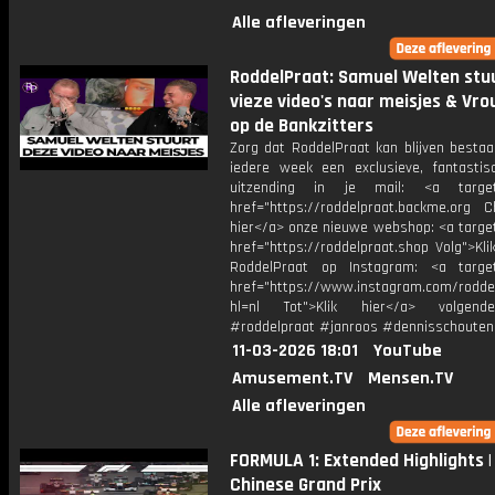
Alle afleveringen
RoddelPraat: Samuel Welten stu
vieze video's naar meisjes & Vr
op de Bankzitters
Zorg dat RoddelPraat kan blijven bestaa
iedere week een exclusieve, fantastis
uitzending in je mail: <a target=
href="https://roddelpraat.backme.org Ch
hier</a> onze nieuwe webshop: <a target
href="https://roddelpraat.shop Volg">Kli
RoddelPraat op Instagram: <a target
href="https://www.instagram.com/rodde
hl=nl Tot">Klik hier</a> volgen
#roddelpraat #janroos #dennisschouten
11-03-2026 18:01
YouTube
Amusement.TV
Mensen.TV
Alle afleveringen
FORMULA 1: Extended Highlights |
Chinese Grand Prix