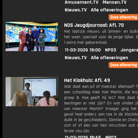
Amusement.TV
Mensen.TV
Nieuws.TV
Alle afleveringen
NOS Jeugdjournaal: Afl. 70
Het laatste nieuws uit binnen- en buit
het weer, speciaal voor de jonge kijker.
1 extra met gebarentaal.
11-03-2026 19:00
NPO3
Jonger
Nieuws.TV
Alle afleveringen
Het Klokhuis: Afl. 49
Wat doet een juf of meester allemaal? T
een schooldag mee met Martin, die les
groep 8. Hoe geeft hij les? Wat doet h
leerlingen er niet zijn? En wat vinden zij
van meester Martin? Vroeger ging het 
geval heel anders aan toe in de klasloka
duikt in de geschiedenis. Donnie en Chel
zich af of één van hen misschien ooit 
leraar zou zijn.
11-03-2026 18:45
NPO3