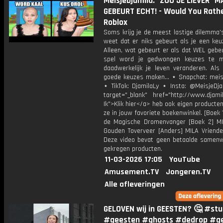
MeisjeDjamila: "ZOU JE LIEVER" 
GEBEURT ECHT! - Would You Rathe
Roblox
Soms krijg je de meest lastige dilemma'
weet dat er niks gebeurt als je een keu
Alleen, wat gebeurt er als dat WEL gebeu
spel word je gedwongen keuzes te m
daadwerkelijk je leven veranderen. Al
goede keuzes maken... ⋆ Snapchat: meisj
⋆ TikTok: DjamilaLy ⋆ Insta: @MeisjeDja
target="_blank" href="http://www.djamil
Ik">Klik hier</a> heb ook eigen producten
ze in jouw favoriete boekenwinkel. [Boek 
de Magische Dromenvanger [Boek 2] M
Gouden Toverveer [Anders] MILA Vriende
Deze video bevat geen betaalde samenw
gekregen producten.
11-03-2026 17:05
YouTube
Amusement.TV
Jongeren.TV
Alle afleveringen
GELOVEN wij in GEESTEN? 🤔 #stu
#geesten #ghosts #dedrop #g