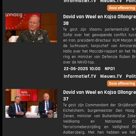
Informatief.TV
Nieuws.TV
Poli
David van Weel en Kajsa Ollongren
38
Te gast zijn Vlaams parlementslid N
Safai over het gewapende conflict tuss
en Iran, president-directeur KLM Marjan R
de luchtvaart, korpschef van Amster
Holla over het Maccabi-rapport en het f
ring en minister van Defensie Ruben B
over de NAVO-top.
22-06-2025 10:00
NPO1
Informatief.TV
Nieuws.TV
Poli
David van Weel en Kajsa Ollongren
37
Te gast zijn Commandant der Strijdkrac
Eichelsheim, burgemeester Den Haag
Zanen, minister van Buitenlandse Zak
Veldkamp en Nationaal Coör
Terrorismebestrijding en Veiligheid Pi
Aalbersberg. Met hen hebben we het