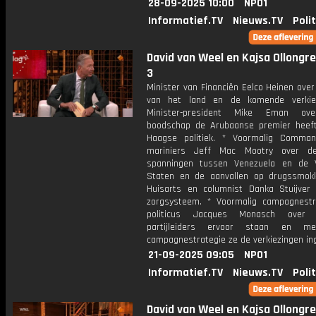
28-09-2025 10:00
NPO1
Informatief.TV
Nieuws.TV
Poli
David van Weel en Kajsa Ollongren
3
Minister van Financiën Eelco Heinen ove
van het land en de komende verkiez
Minister-president Mike Eman ov
boodschap de Arubaanse premier heef
Haagse politiek. * Voormalig Comma
mariniers Jeff Mac Mootry over de
spanningen tussen Venezuela en de 
Staten en de aanvallen op drugssmokk
Huisarts en columnist Danka Stuijver
zorgsysteem. * Voormalig campagnest
politicus Jacques Monasch over
partijleiders ervoor staan en m
campagnestrategie ze de verkiezingen in
21-09-2025 09:05
NPO1
Informatief.TV
Nieuws.TV
Poli
David van Weel en Kajsa Ollongren