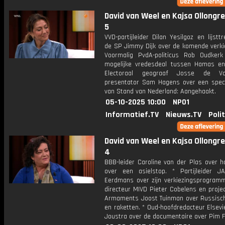
David van Weel en Kajsa Ollongren
5
VVD-partijleider Dilan Yesilgoz en lijstt
de SP Jimmy Dijk over de komende verkie
Voormalig PvdA-politicus Rob Oudker
mogelijke vredesdeal tussen Hamas en 
Electoraal geograaf Josse de V
presentator Sam Hagens over een speci
van Stand van Nederland: Aangehaakt.
05-10-2025 10:00
NPO1
Informatief.TV
Nieuws.TV
Poli
David van Weel en Kajsa Ollongren
4
BBB-leider Caroline van der Plas over h
over een asielstop. * Partijleider J
Eerdmans over zijn verkiezingsprogramm
directeur MIVD Pieter Cobelens en projec
Armaments Joost Tuinman over Russisc
en raketten. * Oud-hoofdredacteur Elsev
Joustra over de documentaire over Pim F