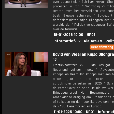
over geopolitiek. * Schrijver Keyvan Sha
protesten in Iran. * Voormalig VN-milit
Heeren over het verschijnen van haar
boek: Blauwe scherven. * EU-gezant
defensieminister Kajsa Ollongren over 
wereldorde. * Politiek verslaggever EW 
over de formatie.
18-01-2026 10:00
NPO1
Informatief.TV
Nieuws.TV
Poli
David van Weel en Kajsa Ollongren
17
Fractievoorzitter VVD Dilan Yesilgoz
Nederland veiliger moet. * Advocat
Knoops en Geert-Jan Knoops met een bl
nieuwe jaar en een korte terug
spraakmakende zaken van 2025. * Schri
de Winter over de serie De nieuwe were
Brigadegeneraal Han Bouwmeester
Amerikaanse dreiging om Groenland te 
of te kopen en de mogelijke gevolgen hi
de NAVO, Denemarken en Europa.
11-01-2026 10:00
NPO1
Informat