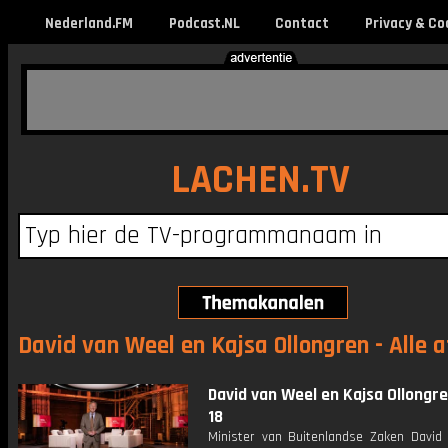
Nederland.FM
Podcast.NL
Contact
Privacy & Co
LACHEN.TV
David van Weel en Kajsa Ollongren - Alle 
David van Weel en Kajsa Ollongren
18
Minister van Buitenlandse Zaken David