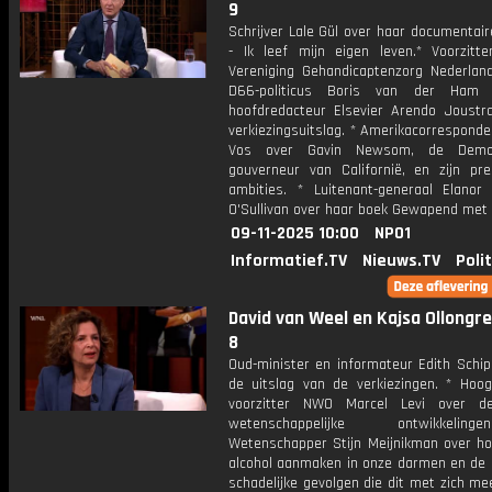
9
Schrijver Lale Gül over haar documentair
- Ik leef mijn eigen leven.* Voorzitt
Vereniging Gehandicaptenzorg Nederlan
D66-politicus Boris van der Ham
hoofdredacteur Elsevier Arendo Joustr
verkiezingsuitslag. * Amerikacorresponde
Vos over Gavin Newsom, de Democ
gouverneur van Californië, en zijn pres
ambities. * Luitenant-generaal Elanor 
O'Sullivan over haar boek Gewapend met 
09-11-2025 10:00
NPO1
Informatief.TV
Nieuws.TV
Poli
David van Weel en Kajsa Ollongren
8
Oud-minister en informateur Edith Schip
de uitslag van de verkiezingen. * Hoog
voorzitter NWO Marcel Levi over de
wetenschappelijke ontwikkeli
Wetenschapper Stijn Meijnikman over hoe
alcohol aanmaken in onze darmen en de
schadelijke gevolgen die dit met zich me