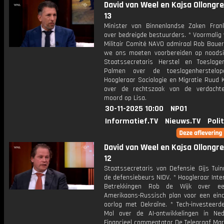
David van Weel en Kajsa Ollongren
13
Minister van Binnenlandse Zaken Frank
over bedreigde bestuurders. * Voormalig 
Militair Comité NAVO admiraal Rob Bauer
we ons moeten voorbereiden op noodsit
Staatssecretaris Herstel en Toeslag
Palmen over de toeslagenherstelope
Hoogleraar Sociologie en Migratie Ruud
over de rechtszaak van de verdacht
moord op Lisa.
30-11-2025 10:00
NPO1
Informatief.TV
Nieuws.TV
Poli
David van Weel en Kajsa Ollongren
12
Staatssecretaris van Defensie Gijs Tui
de defensiebeurs NIDV. * Hoogleraar Inte
Betrekkingen Rob de Wijk over e
Amerikaans-Russisch plan voor een ein
oorlog met Oekraïne. * Tech-investeerd
Mol over de AI-ontwikkelingen in Ned
Financieel commentator De Telegraaf Mar