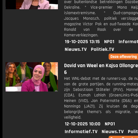
over buitenlandse betrekkingen Gazab
Oekraïne. * Vice-premier Mona Keij
islamextremisme. * Oud-campagne
Jacques Monasch, politiek verslagg
magazine Victor Pak en oud-Tweede Ka
Ronald van Raak over de T
Kamerverkiezingen.
19-10-2025 13:15
NPO1
Informat
Nieuws.TV
Politiek.TV
David van Weel en Kajsa Ollongren
6
Het WNL-debat met de runners-up, de 
van de grote partijen, de running-mates
zijn Sebastiaan Stöteler (PVV), Hann
(CDA), Esmah Lahlah (GroenLinks-Pvd
Heinen (VVD), Jan Paternotte (D66) e
Nanninga (JA21). Zij kruisen de de
belangrijke thema's als migratie, 
veiligheid.
12-10-2025 10:00
NPO1
Informatief.TV
Nieuws.TV
Poli