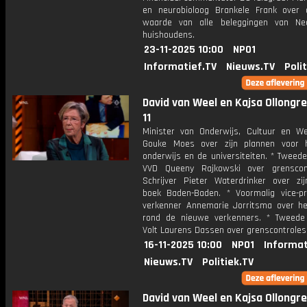
en neurobioloog Brankele Frank over 
waarde van alle beleggingen van Ne
huishoudens.
23-11-2025 10:00
NPO1
Informatief.TV
Nieuws.TV
Poli
David van Weel en Kajsa Ollongren
11
Minister van Onderwijs, Cultuur en W
Gouke Moes over zijn plannen voor 
onderwijs en de universiteiten. * Tweed
VVD Queeny Rajkowski over grenscon
Schrijver Pieter Waterdrinker over zi
boek Baden-Baden. * Voormalig vice-p
verkenner Annemarie Jorritsma over h
rond de nieuwe verkenners. * Tweede
Volt Laurens Dassen over grenscontroles
16-11-2025 10:00
NPO1
Informat
Nieuws.TV
Politiek.TV
David van Weel en Kajsa Ollongren