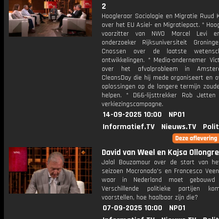
2
Hoogleraar Sociologie en Migratie Ruud
over het EU Asiel- en Migratiepact. * Hoo
voorzitter van NWO Marcel Levi e
onderzoeker Rijksuniversiteit Gronin
Cnossen over de laatste wetenscha
ontwikkelingen. * Media-ondernemer Vic
over het afvalprobleem in Amste
CleansDay die hij mede organiseert en o
oplossingen op de langere termijn zoud
helpen. * D66-lijsttrekker Rob Jetten 
verkiezingscampagne.
14-09-2025 10:00
NPO1
Informatief.TV
Nieuws.TV
Poli
David van Weel en Kajsa Ollongren
Jalal Bouzamour over de start van h
seizoen Mocronado's en Francesco Veen
waar in Nederland moet gebouwd
Verschillende politieke partijen k
voorstellen, hoe haalbaar zijn die?
07-09-2025 10:00
NPO1