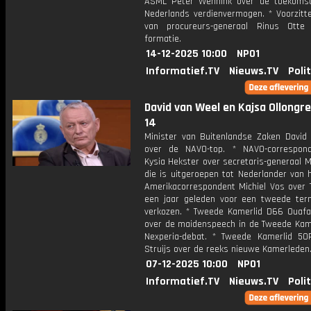
ASML Peter Wennink over de toekoms
Nederlands verdienvermogen. * Voorzitte
van procureurs-generaal Rinus Otte
formatie.
14-12-2025 10:00
NPO1
Informatief.TV
Nieuws.TV
Poli
David van Weel en Kajsa Ollongren
14
Minister van Buitenlandse Zaken David
over de NAVO-top. * NAVO-correspon
Kysia Hekster over secretaris-generaal 
die is uitgeroepen tot Nederlander van h
Amerikacorrespondent Michiel Vos over 
een jaar geleden voor een tweede ter
verkozen. * Tweede Kamerlid D66 Ouafa
over de maidenspeech in de Tweede Kame
Nexperia-debat. * Tweede Kamerlid 5
Struijs over de reeks nieuwe Kamerleden
07-12-2025 10:00
NPO1
Informatief.TV
Nieuws.TV
Poli