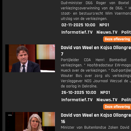
Oud-minister D66 Roger van Boxtel
verkiezingsoverwinning van de D66. * H
staat- en bestuursrecht Wim Voerman
uitslag van de verkiezingen.
02-11-2025 10:00
NPO1
Informatief.TV
Nieuws.TV
Poli
David van Weel en Kajsa Ollongren
7
Partijleider CDA Henri Bontenbal
verkiezingen. * Hoofdredacteur EW-magaz
Hueck over de verkiezingen. * Oud-partijl
Wouter Bos over zorg als verkiezing
Verslaggever NOS Journaal Wessel de 
de oorlog in Oekraïne.
26-10-2025 10:00
NPO1
Informatief.TV
Nieuws.TV
Poli
David van Weel en Kajsa Ollongren
16
Minister van Buitenlandse Zaken David