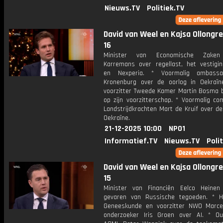
Nieuws.TV
Politiek.TV
David van Weel en Kajsa Ollongren
16
Minister van Economische Zaken
Karremans over regellast, het vestigin
en Nexperia. * Voormalig ambass
Kronenburg over de oorlog in Oekraïn
voorzitter Tweede Kamer Martin Bosma bl
op zijn voorzitterschap. * Voormalig c
Landstrijdkrachten Mart de Kruif over de
Oekraïne.
21-12-2025 10:00
NPO1
Informatief.TV
Nieuws.TV
Poli
David van Weel en Kajsa Ollongren
15
Minister van Financiën Eelco Heine
gevaren van Russische tegoeden. * H
Geneeskunde en voorzitter NWO Marce
onderzoeker Iris Groen over AI. * O