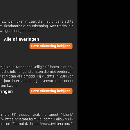
 Extince maken muziek die niet langer slechts
m zichtbaarheid en erkenning. Met tracks als
n we gaan nergens heen.
Alle afleveringen
ijn ze in Nederland veilig? Of lopen hier ook
che inlichtingendiensten die niet eerder zijn
st Mazen Al-Hamada. Hij vluchtte in 2014 van
s jaar later keerde hij onverwacht en onder
leven kwam.
eringen
more F1® videos, visit: <a target="_blank"
="https://f1store.formula1.com/ Follow">Klik
ok.com/Formula1/ https://www.twitter.com/F1