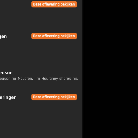
ngen
season
 season for McLaren. Tim Hauraney shares his
veringen