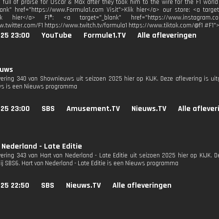
full of praise for Oscar & Max after they took him to the wire for the F1 world
lank" href="https://www.Formula1.com Visit">Klik hier</a> our store: <a target
lik hier</a> F1®: <a target="_blank" href="https://www.instagram.co
w.twitter.com/F1 https://www.twitch.tv/formula1 https://www.tiktok.com/@f1 #F1"
025 23:00
YouTube
Formule1.TV
Alle afleveringen
euws
evering 340 van Shownieuws uit seizoen 2025 hier op KIJK. Deze aflevering is u
s is een Nieuws programma
025 23:00
SBS
Amusement.TV
Nieuws.TV
Alle afleve
 Nederland - Late Editie
evering 343 van Hart van Nederland - Late Editie uit seizoen 2025 hier op KIJK. 
bij SBS6. Hart van Nederland - Late Editie is een Nieuws programma
025 22:50
SBS
Nieuws.TV
Alle afleveringen