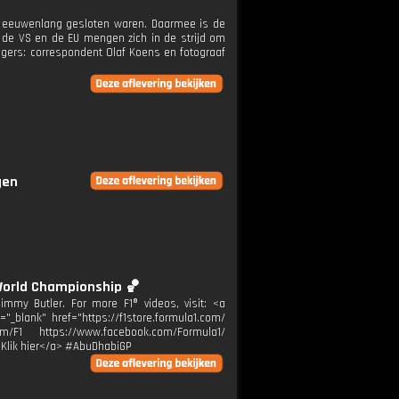
ie eeuwenlang gesloten waren. Daarmee is de
de VS en de EU mengen zich in de strijd om
igers: correspondent Olaf Koens en fotograaf
gen
World Championship 🏀
mmy Butler. For more F1® videos, visit: <a
="_blank" href="https://f1store.formula1.com/
m/F1 https://www.facebook.com/Formula1/
>Klik hier</a> #AbuDhabiGP