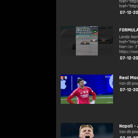
href="ht
href="http
07-12-2
FORMULA
Lando Norri
href="http
hier</a> F
https://ww
07-12-2
Real Mad
Van dit pr
07-12-20
Napoli -
Van dit pr