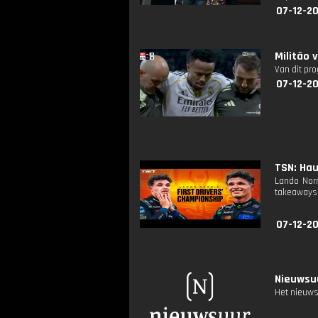
07-12-20
Militão 
Van dit pr
07-12-20
TSN: Ha
Lando Norr
takeaways 
07-12-20
Nieuwsuu
Het nieuws