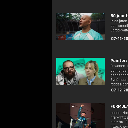
50 jaar 
In de jare
een Amerik
Spraakwate
07-12-20
Pointer: 
Er wonen 1
aanhangers
geopenbaar
Syrië naar
raadselach
07-12-20
FORMULA 
Lando Nor
href="http
hier</a> F
https://ww