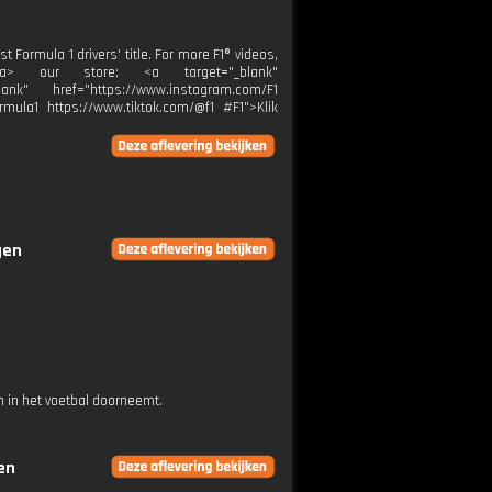
st Formula 1 drivers' title. For more F1® videos,
er</a> our store: <a target="_blank"
ank" href="https://www.instagram.com/F1
rmula1 https://www.tiktok.com/@f1 #F1">Klik
gen
 in het voetbal doorneemt.
en