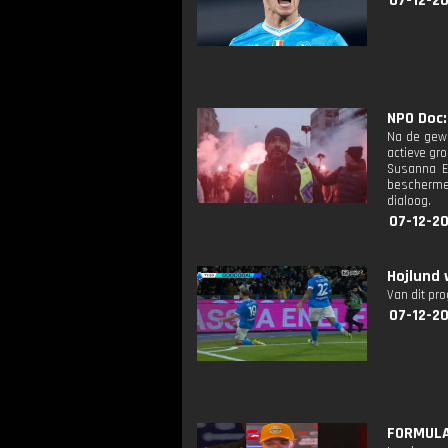
07-12-20
NPO Doc: 
Na de gewe
actieve gr
Susanna Ed
beschermen
dialoog.
07-12-20
Hojlund 
Van dit pr
07-12-20
FORMULA 