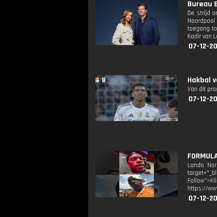
Bureau B
De strijd 
Noordpool 
toegang to
Kadir van L
07-12-2
Hakbal 
Van dit pr
07-12-20
FORMULA 
Lando Norr
target="_b
Follow">K
https://ww
07-12-2