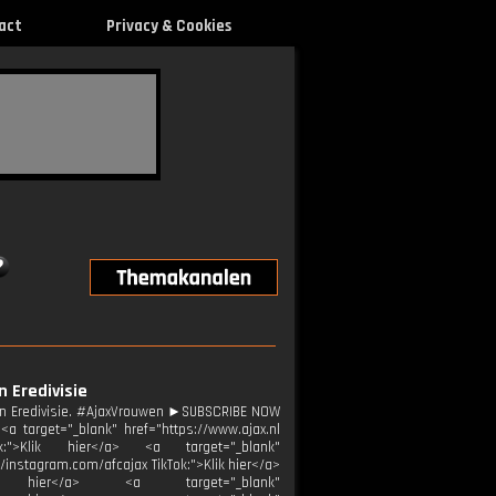
act
Privacy & Cookies
n Eredivisie
wen Eredivisie. #AjaxVrouwen ►SUBSCRIBE NOW
a target="_blank" href="https://www.ajax.nl
k:">Klik hier</a> <a target="_blank"
//instagram.com/afcajax TikTok:">Klik hier</a>
Klik hier</a> <a target="_blank"