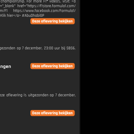
 championship. For more F1® videos, visit: <a
="_blank" href="https://f1store.formula1.com/
m/F1 https://www.facebook.com/Formula1/
>Klik hier</a> #AbuDhabiGP
itgezonden op 7 december, 23:00 uur bij SBS6.
ringen
Deze aflevering is uitgezonden op 7 december,