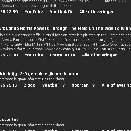
tps://whatsapp.com/channel/0029Va8aYxJ7dmeZ0IW2Xz2E Threads:
s://www.threads.net/@afcajax">Klik hier</a>
025 23:59
YouTube
Voetbal.TV
Alle afleveringen
 1: Lando Norris Powers Through The Field On The Way To Win
s crucially cleared traffic in rapid fashion after his pit stop at the F1 title decide
s://www.Formula1.com Visit">Klik hier</a> our store: <a target="_blank" href
1®: <a target="_blank" href="https://www.instagram.com/F1 https://www.facebo
w.twitch.tv/formula1 https://www.tiktok.com/@f1 #F1">Klik hier</a> #AbuDhabiGP
025 23:30
YouTube
Formule1.TV
Alle afleveringen
rid krijgt 2-0 gemakkelijk om de oren
ogramma is geen informatie beschikbaar
25 23:16
Ziggo
Voetbal.TV
Sporten.TV
Alle afleverin
 Juventus
ogramma is geen informatie beschikbaar