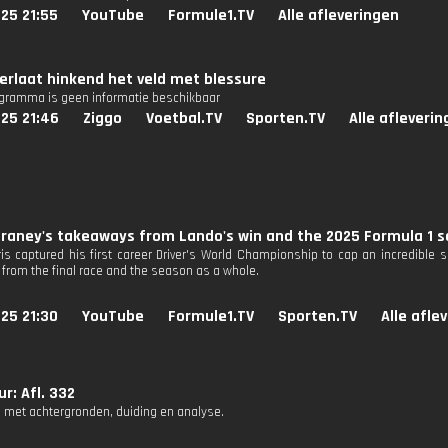
25 21:55
YouTube
Formule1.TV
Alle afleveringen
verlaat hinkend het veld met blessure
ogramma is geen informatie beschikbaar
25 21:46
Ziggo
Voetbal.TV
Sporten.TV
Alle afleveri
uraney's takeaways from Lando's win and the 2025 Formula 1 
is captured his first career Driver's World Championship to cap an incredible
from the final race and the season as a whole.
25 21:30
YouTube
Formule1.TV
Sporten.TV
Alle afle
r: Afl. 332
 met achtergronden, duiding en analyse.