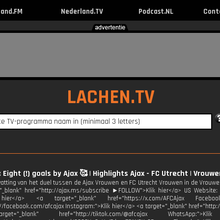
land.FM
Nederland.TV
Podcast.NL
Cont
LACHEN.TV
 Eight (!) goals by Ajax 🥰 | Highlights Ajax - FC Utrecht | Vrouwe
tting van het duel tussen de Ajax Vrouwen en FC Utrecht Vrouwen in de Vrou
"_blank" href="http://ajax.ms/subscribe ►FOLLOW">Klik hier</a> US Website: <
 hier</a> <a target="_blank" href="https://x.com/AFCAjax Faceboo
://facebook.com/afcajax Instagram:">Klik hier</a> <a target="_blank" href="http:
et="_blank" href="http://tiktok.com/@afcajax WhatsApp:">