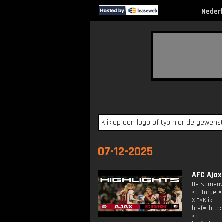
Neder
07-12-2025
AFC Ajax:
De samenva
<a target=
X:">Klik
href="http
<a targ