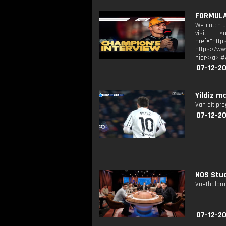
FORMULA 
We catch up
visit: <
href="htt
https://ww
hier</a> 
07-12-20
Yildiz m
Van dit pr
07-12-20
NOS Stud
Voetbalpro
07-12-20