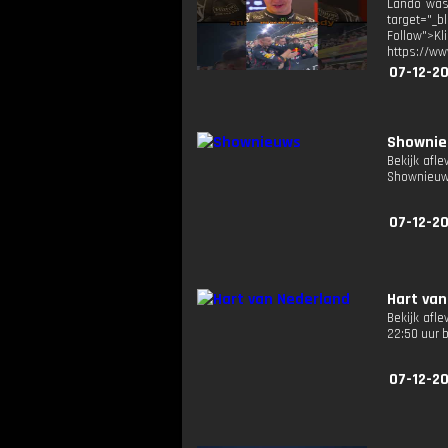
Lando was 
target="_b
Follow">K
https://ww
07-12-2
Showni
Bekijk afl
Shownieuw
07-12-2
Hart van
Bekijk afl
22:50 uur 
07-12-2