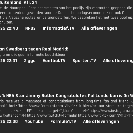
uitenland: Afl. 24
om de Noordpool. Door het smelten van het poolijs zijn vaarroutes geopend d
een achterdeur geworden voor de Russische oorlogseconomie - en ook China, 
t die Arctische routes en de grondstoffen. We bespreken het met twee poolreiz
ohuizen.
025 22:40
NPO2
Informatief.TV
Alle afleveringen
van Swedberg tegen Real Madrid!
ogramma is geen informatie beschikbaar
25 22:31
Ziggo
Voetbal.TV
Sporten.TV
Alle afleverin
1: NBA Star Jimmy Butler Congratulates Pal Lando Norris On 
is receives a message of congratulations from long-time fan and friend, Ji
lank" href="https://www.Formula1.com Visit">Klik hier</a> our store: <a target
lik hier</a> F1®: <a target="_blank" href="https://www.instagram.co
w.twitter.com/F1 https://www.twitch.tv/formula1 https://www.tiktok.com/@f1 #F1"
025 22:30
YouTube
Formule1.TV
Alle afleveringen