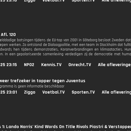
25 23:16
Ziggo
Voetbal.TV
Sporten.TV
Alle afleverin
Afl. 120
lddadige botsingen tijdens de EU-top van 2001 in Göteborg besloot Zweden dat d
oepen werken. Zo ontstond de Dialoogpolitie, met een team in Stockholm dat fullt
wards hen tijdens demonstraties, Koranverbrandingen en klimaatacties. Hun 
. In een gepolariseerde samenleving verdedigen zij de democratie met humor
25 23:15
NPO2
Kennis.TV
Onrecht.TV
Alle aflevering
weer trefzeker in topper tegen Juventus
ogramma is geen informatie beschikbaar
25 23:01
Ziggo
Voetbal.TV
Sporten.TV
Alle afleverin
1: Lando Norris' Kind Words On Title Rivals Piastri & Verstappe