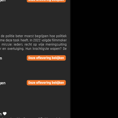
gen
e politie beter moest begrijpen hoe politiek
ime deze taak heeft. In 2022 volgde filmmaker
missie: ieders recht op vrije meningsuiting
 en overtuiging. Hun krachtigste wapen? De
en
gen
n 🧡