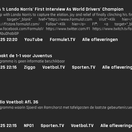
1: Lando Norris' First Interview As World Drivers' Champion
 with Lando Norris to capture the elation, joy and relief of finally clinching his fir
a target="_blank" href="https://www.Formula1.com Visit">Klik hi
ps://f1store.formula1.com/ Follow">Klik hier</a> F1®: <a target="_bl
w.facebook.com/Formula1/ https://www.twitter.com/F1 https://www.twitch.tv/fo
#AbuDhabiGP
25 22:20
YouTube
Formule1.TV
Alle afleveringen
aakt de 1-1 voor Juventus
ogramma is geen informatie beschikbaar
25 22:16
Ziggo
Voetbal.TV
Sporten.TV
Alle afleverin
io Voetbal: Afl. 36
gramma waarin Sjoerd van Ramshorst met tafelgasten de laatste gebeurtenissen
25 22:15
NPO1
Sporten.TV
Voetbal.TV
Alle aflevering