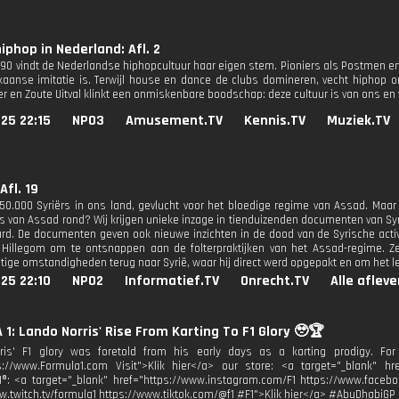
hiphop in Nederland: Afl. 2
n 90 vindt de Nederlandse hiphopcultuur haar eigen stem. Pioniers als Postmen en
aanse imitatie is. Terwijl house en dance de clubs domineren, vecht hiphop o
r en Zoute Uitval klinkt een onmiskenbare boodschap: deze cultuur is van ons e
25 22:15
NPO3
Amusement.TV
Kennis.TV
Muziek.TV
Afl. 19
50.000 Syriërs in ons land, gevlucht voor het bloedige regime van Assad. Maar z
 van Assad rond? Wij krijgen unieke inzage in tienduizenden documenten van Syris
d. De documenten geven ook nieuwe inzichten in de dood van de Syrische activi
 Hillegom om te ontsnappen aan de folterpraktijken van het Assad-regime. Ze
tige omstandigheden terug naar Syrië, waar hij direct werd opgepakt en om het 
25 22:10
NPO2
Informatief.TV
Onrecht.TV
Alle aflev
1: Lando Norris' Rise From Karting To F1 Glory 🥹🏆
ris' F1 glory was foretold from his early days as a karting prodigy. For 
s://www.Formula1.com Visit">Klik hier</a> our store: <a target="_blank" href
1®: <a target="_blank" href="https://www.instagram.com/F1 https://www.facebo
w.twitch.tv/formula1 https://www.tiktok.com/@f1 #F1">Klik hier</a> #AbuDhabiGP