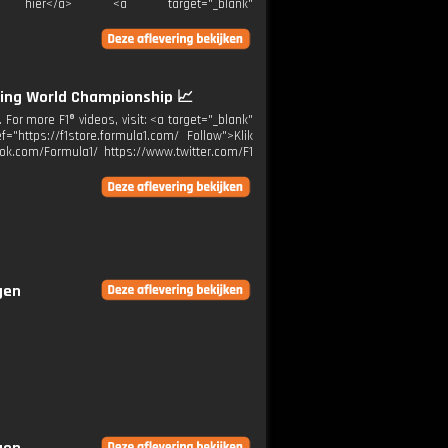
">Klik hier</a> <a target="_blank"
ning World Championship 📈
r. For more F1® videos, visit: <a target="_blank"
="https://f1store.formula1.com/ Follow">Klik
ok.com/Formula1/ https://www.twitter.com/F1
gen