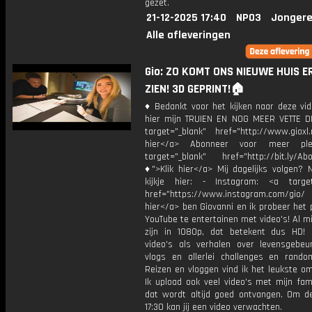
gezet.
21-12-2025 17:40
NPO3
Jongere
Alle afleveringen
Gio: ZO KOMT ONS NIEUWE HUIS E
ZIEN! 3D GEPRINT!🏠
♦ Bedankt voor het kijken naar deze vid
hier mijn TRUIEN EN NOG MEER VETTE D
target="_blank" href="http://www.gioxl.
hier</a> Abonneer voor meer ple
target="_blank" href="http://bit.ly/Ab
♦">Klik hier</a> Mij dagelijks volgen?
kijkje hier: - Instagram: <a target
href="https://www.instagram.com/gio/
hier</a> ben Giovanni en ik probeer het 
YouTube te entertainen met video's! Al mi
zijn in 1080p, dat betekent dus HD! 
video's als verhalen over levensgebeur
vlogs en allerlei challenges en rando
Reizen en vloggen vind ik het leukste o
Ik upload ook veel video's met mijn fam
dat wordt altijd goed ontvangen. Om 
17:30 kan jij een video verwachten.