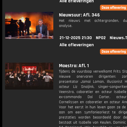
Alle afleveringen
Nieuwsuur: Afl. 346
Het nieuws met achtergronden, du
analyse.
21-12-2025 21:30
NPO2
Nieuws.
Alle afleveringen
Maestro: Afl. 1
Tijdens de vuurdoop verwelkomt Frits Si
nieuwe onervaren dirigenten: z
presentator Jamai Loman, illusionist H
acteur Liz Snoijink, singer-songwrite
Veenstra, cabaretier en acteur Isabelle
ex-commando Dai Carter, acteur
Cornelissen en cabaretier en acteur Ann
Voor het eerst in hun leven gaan ze de 
aan om een symfonieorkest te dirig
prestaties worden beoordeeld door de
bestaat uit Isabelle van Keulen, Dominic