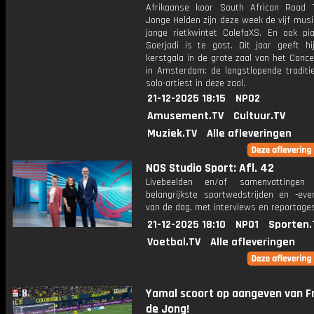
Afrikaanse koor South African Road 
Jonge Helden zijn deze week de vijf musi
jonge rietkwintet CalefaXS. En ook pia
Soerjadi is te gast. Dit jaar geeft hij
kerstgala in de grote zaal van het Conc
in Amsterdam: de langstlopende traditi
solo-artiest in deze zaal.
21-12-2025 18:15
NPO2
Amusement.TV
Cultuur.TV
Muziek.TV
Alle afleveringen
NOS Studio Sport: Afl. 42
Livebeelden en/of samenvattinge
belangrijkste sportwedstrijden en -ev
van de dag, met interviews en reportages
21-12-2025 18:10
NPO1
Sporten.
Voetbal.TV
Alle afleveringen
Yamal scoort op aangeven van F
de Jong!