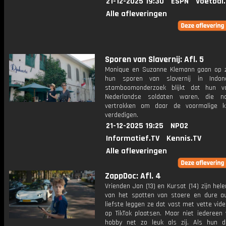
21-12-2025 19:30
ESPN
Voetbal
Alle afleveringen
Sporen van Slavernij: Afl. 5
Monique en Suzanne Klemann gaan op 
hun sporen van slavernij in Indone
stamboomonderzoek blijkt dat hun v
Nederlandse soldaten waren, die n
vertrokken om daar de voormalige k
verdedigen.
21-12-2025 19:25
NPO2
Informatief.TV
Kennis.TV
Alle afleveringen
ZappDoc: Afl. 4
Vrienden Jan (13) en Kursat (14) zijn he
van het spotten van stoere en dure au
liefste leggen ze dat vast met vette vide
op TikTok plaatsen. Maar niet iedereen 
hobby net zo leuk als zij. Als hun 