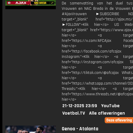
De samenvatting van het duel tus
Vrouwen en NAC Breda in de Vrouwen Er
#AjaxVrouwen ►SUBSCRIBE 
target="_blank" href="http://ajax.ms/
►FOLLOW">Klik hier</a> US Webs
target="_blank" href="https://www.ajax.n
hier</a> <a target="_
href="https://x.com/AFCAjax Facebo
hier</a> <a target="_
href="http://facebook.com/afcajax
Instagram:">Klik hier</a> <a target
href="http://instagram.com/afcajax TikT
hier</a> <a target="_
href="http://tiktok.com/@afcajax WhatsA
hier</a> <a target="_
href="https://whatsapp.com/channel/
Threads:">Klik hier</a> <a target=
href="https://www.threads.net/@afcajax
hier</a>
21-12-2025 23:59
YouTube
Voetbal.TV
Alle afleveringen
Genoa - Atalanta