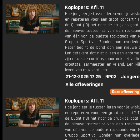
Koplopers: Afl. 11
Hoe jongleer je tussen leren voor je wis
en repeteren voor een groot concert? Te
de Quant (13) net naar de brugklas gaat,
de nieuwe toetsenist van een rockban
van één van de oudste rockbands van N
Gruppo Sportivo. Zonder hun overlede
Peter begint de band aan een nieuwe t
Len betekent dat niet alleen een enorme
zijn muzikale carrière, maar ook het verlie
grootste leermeester en vriend. Een kij
leven van muzikant Len.
21-12-2025 17:25
NPO3
Jongere
Alle afleveringen
Koplopers: Afl. 11
Hoe jongleer je tussen leren voor je wis
en repeteren voor een groot concert? Te
de Quant (13) net naar de brugklas gaat,
de nieuwe toetsenist van een rockban
van één van de oudste rockbands van N
Gruppo Sportivo. Zonder hun overlede