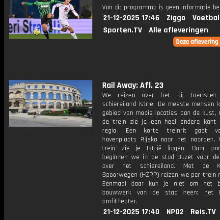
Van dit programma is geen informatie be
21-12-2025 17:46
Ziggo
Voetbal
Sporten.TV
Alle afleveringen
Rail Away: Afl. 23
We reizen over het bij toeristen
schiereiland Istrië. De meeste mensen k
gebied van mooie locaties aan de kust,
de trein zie je een heel andere kant
regio. Een korte treinrit gaat v
havenplaats Rijeka naar het noorden. 
trein zie je Istrië liggen. Daar a
beginnen we in de stad Buzet voor de 
over het schiereiland. Met de Kr
Spoorwegen (HZPP) reizen we per trein n
Eenmaal daar kun je niet om het b
bouwwerk van de stad heen: het 
amfitheater.
21-12-2025 17:40
NPO2
Reis.TV