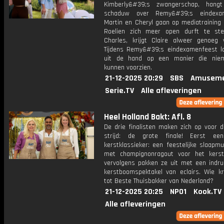
Kimberly&#39;s zwangerschap, hang
schaduw over Remy&#39;s eindexam
Martin en Cheryl gaan op mediatraining 
Roelien zich meer open durft te ste
Charles, krijgt Claire alweer genoeg 
Tijdens Remy&#39;s eindexamenfeest lo
uit de hand op een manier die nie
kunnen voorzien.
21-12-2025 20:29
SBS
Amuseme
Serie.TV
Alle afleveringen
Heel Holland Bakt: Afl. 8
De drie finalisten maken zich op voor d
strijd: de grote finale! Eerst een
kerstklassieker: een feestelijke slaapm
met champignonragout voor het kerst
vervolgens pakken ze uit met een indr
kerstboomspektakel van eclairs. Wie kr
tot Beste Thuisbakker van Nederland?
21-12-2025 20:25
NPO1
Kook.TV
Alle afleveringen