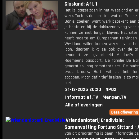
Glasland: Afl. 1
Het is laagseizoen in het Westland en er
werk. Toch is dat precies wat de Poolse
Daniel zoeken, want werk betekent een 
je hoofd en bij de daklozenopvang voor 
kunnen ze niet langer blijven. Recruiter
heeft moeite om Europeanen te vinden d
Westland willen komen werken voor he
loon, daarom kijkt ze ook over de g
benadert ze bijvoorbeeld Moldaviër
Roemeens paspoort. De familie De Bak
generaties lang tomatentelers. De ouds
twee broers, Bart, wil uit het famil
stappen. Maar definitief breken is zo mak
niet.
21-12-2025 20:20
NPO2
Informatief.TV
Mensen.TV
Alle afleveringen
Vriendenloterij Eredivisie:
Samenvatting Fortuna Sittard - 
Van dit programma is geen informatie be