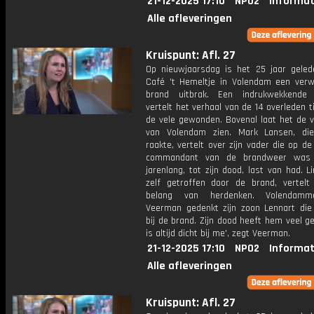
21-12-2025 17:10
NPO2
Informat
Alle afleveringen
Kruispunt: Afl. 27
Op nieuwjaarsdag is het 25 jaar geled
Café 't Hemeltje in Volendam een ver
brand uitbrak. Een indrukwekkende 
vertelt het verhaal van de 14 overleden t
de vele gewonden. Bovenal laat het de v
van Volendam zien. Mark Lansen, di
raakte, vertelt over zijn vader die op d
commandant van de brandweer was
jarenlang, tot zijn dood, last van had. L
zelf getroffen door de brand, vertelt
belang van herdenken. Volendam
Veerman gedenkt zijn zoon Lennart d
bij de brand. Zijn dood heeft hem veel gel
is altijd dicht bij me', zegt Veerman.
21-12-2025 17:10
NPO2
Informat
Alle afleveringen
Kruispunt: Afl. 27