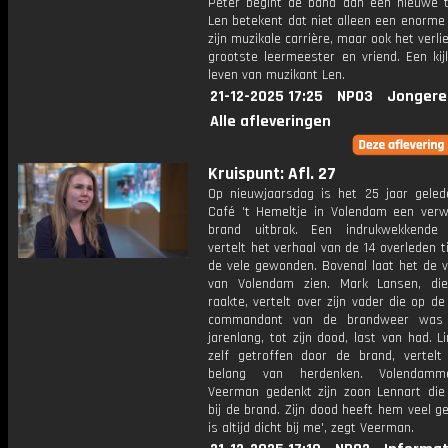
Peter begint de band aan een nieuwe t
Len betekent dat niet alleen een enorme
zijn muzikale carrière, maar ook het verlie
grootste leermeester en vriend. Een kij
leven van muzikant Len.
21-12-2025 17:25
NPO3
Jongere
Alle afleveringen
Kruispunt: Afl. 27
Op nieuwjaarsdag is het 25 jaar geled
Café 't Hemeltje in Volendam een ver
brand uitbrak. Een indrukwekkende 
vertelt het verhaal van de 14 overleden t
de vele gewonden. Bovenal laat het de v
van Volendam zien. Mark Lansen, di
raakte, vertelt over zijn vader die op d
commandant van de brandweer was
jarenlang, tot zijn dood, last van had. L
zelf getroffen door de brand, vertelt
belang van herdenken. Volendam
Veerman gedenkt zijn zoon Lennart d
bij de brand. Zijn dood heeft hem veel gel
is altijd dicht bij me', zegt Veerman.