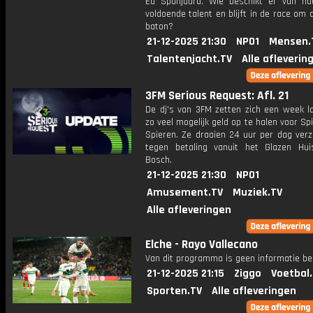
Ed Spanjaard. Wie beschikt er van na
voldoende talent en blijft in de race om
baton?
21-12-2025 21:30
NPO1
Mensen.
Talentenjacht.TV
Alle afleverin
3FM Serious Request: Afl. 21
De dj's van 3FM zetten zich een week l
zo veel mogelijk geld op te halen voor Sp
Spieren. Ze draaien 24 uur per dag verz
tegen betaling vanuit het Glazen Hu
Bosch.
21-12-2025 21:30
NPO1
Amusement.TV
Muziek.TV
Alle afleveringen
Elche - Rayo Vallecano
Van dit programma is geen informatie be
21-12-2025 21:15
Ziggo
Voetbal
Sporten.TV
Alle afleveringen