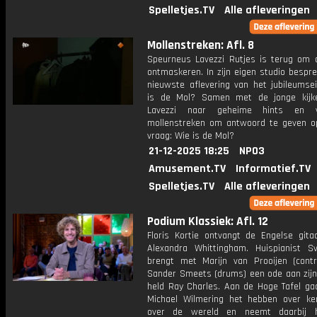
Spelletjes.TV
Alle afleveringen
Mollenstreken: Afl. 8
Speurneus Lavezzi Rutjes is terug om 
ontmaskeren. In zijn eigen studio bespre
nieuwste aflevering van het jubileumse
is de Mol? Samen met de jonge kijk
Lavezzi naar geheime hints en v
mollenstreken om antwoord te geven o
vraag: Wie is de Mol?
21-12-2025 18:25
NPO3
Amusement.TV
Informatief.TV
Spelletjes.TV
Alle afleveringen
Podium Klassiek: Afl. 12
Floris Kortie ontvangt de Engelse gitaa
Alexandra Whittingham. Huispianist S
brengt met Marijn van Prooijen (cont
Sander Smeets (drums) een ode aan zijn
held Ray Charles. Aan de Hoge Tafel gaa
Michael Wilmering het hebben over ke
over de wereld en neemt daarbij h