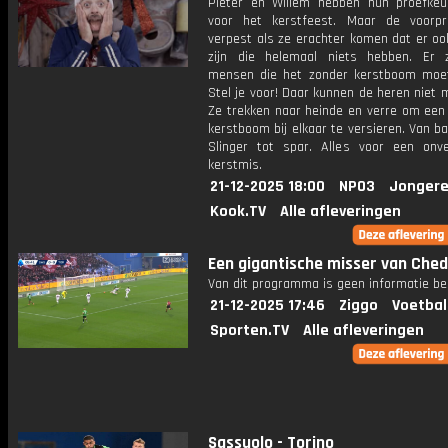
Pieter en Willem hebben hun proefkeu
voor het kerstfeest. Maar de voorp
verpest als ze erachter komen dat er o
zijn die helemaal niets hebben. Er z
mensen die het zonder kerstboom moe
Stel je voor! Daar kunnen de heren niet 
Ze trekken naar heinde en verre om een
kerstboom bij elkaar te versieren. Van bal
Slinger tot spar. Alles voor een onver
kerstmis.
21-12-2025 18:00
NPO3
Jongere
Kook.TV
Alle afleveringen
Een gigantische misser van Ched
Van dit programma is geen informatie be
21-12-2025 17:46
Ziggo
Voetbal
Sporten.TV
Alle afleveringen
Sassuolo - Torino