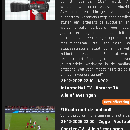
Op 8 november 2024 wordt Am
wereldnieuws: na de wedstrijd Ajax-Ma
Aviv circuleren filmpjes van aanv
supporters. Netanyahu zegt reddingsvlie
sturen om Israëliërs te evacueren e
wordt onveilig verklaard voor joden
journalisten nog zoeken naar feiten
politici al van een integratieprobleem 
moslimjongeren als schuldigen 
staatssecretaris stapt op en de va
kabinet dreigt. In Een gitzwar
reconstrueert Medialogica de beeldv
journalistieke werkwijze in de media
ontstond. Wat voor impact heeft dit op 
en haar inwoners gehad?
21-12-2025 22:10
NPO2
Informatief.TV
Onrecht.TV
Alle afleveringen
El Kaabi met de omhaal!
Van dit programma is geen informatie be
21-12-2025 22:00
Ziggo
Voetbal
Sporten.TV
Alle afleveringen