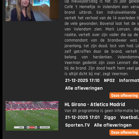
Op nieuwjaarsdag is het 25 jaar geled
Café 't Hemeltje in Volendam een ver
brand uitbrak. Een indrukwekkende 
vertelt het verhaal van de 14 overleden t
de vele gewonden. Bovenal laat het de v
van Volendam zien. Mark Lansen, di
raakte, vertelt over zijn vader die op d
commandant van de brandweer was
jarenlang, tot zijn dood, last van had. L
zelf getroffen door de brand, vertelt
belang van herdenken. Volendam
Veerman gedenkt zijn zoon Lennart d
bij de brand. Zijn dood heeft hem veel gel
is altijd dicht bij me', zegt Veerman.
21-12-2025 17:10
NPO2
Informat
Alle afleveringen
HL Girona - Atletico Madrid
Van dit programma is geen informatie be
21-12-2025 17:01
Ziggo
Voetbal
Sporten.TV
Alle afleveringen