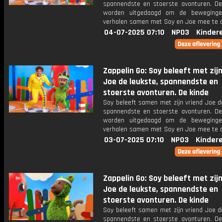
spannendste en stoerste avonturen. De
worden uitgedaagd om de beweginge
verhalen samen met Soy en Joe mee te 
04-07-2025 07:10
NPO3
Kinder
Zappelin Go: Soy beleeft met zij
Joe de leukste, spannendste en
stoerste avonturen. De kinde
Soy beleeft samen met zijn vriend Joe d
spannendste en stoerste avonturen. De
worden uitgedaagd om de beweginge
verhalen samen met Soy en Joe mee te 
03-07-2025 07:10
NPO3
Kinder
Zappelin Go: Soy beleeft met zij
Joe de leukste, spannendste en
stoerste avonturen. De kinde
Soy beleeft samen met zijn vriend Joe d
spannendste en stoerste avonturen. De