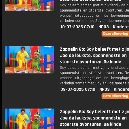
Soy beleeft samen met zijn vriend Joe d
spannendste en stoerste avonturen. De
worden uitgedaagd om de beweginge
verhalen samen met Soy en Joe mee te 
10-07-2025 07:10
NPO3
Kindere
Zappelin Go: Soy beleeft met zij
Joe de leukste, spannendste en
stoerste avonturen. De kinde
Soy beleeft samen met zijn vriend Joe d
spannendste en stoerste avonturen. De
worden uitgedaagd om de beweginge
verhalen samen met Soy en Joe mee te 
09-07-2025 07:10
NPO3
Kinder
Zappelin Go: Soy beleeft met zij
Joe de leukste, spannendste en
stoerste avonturen. De kinde