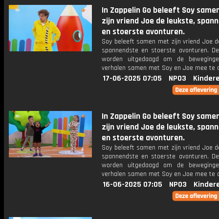
In Zappelin Go beleeft Soy same
zijn vriend Joe de leukste, span
en stoerste avonturen.
Soy beleeft samen met zijn vriend Joe d
spannendste en stoerste avonturen. De
worden uitgedaagd om de beweginge
verhalen samen met Soy en Joe mee te 
17-06-2025 07:05
NPO3
Kinder
In Zappelin Go beleeft Soy same
zijn vriend Joe de leukste, span
en stoerste avonturen.
Soy beleeft samen met zijn vriend Joe d
spannendste en stoerste avonturen. De
worden uitgedaagd om de beweginge
verhalen samen met Soy en Joe mee te 
16-06-2025 07:05
NPO3
Kinder