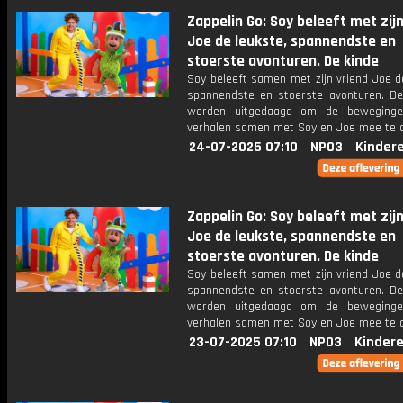
Zappelin Go: Soy beleeft met zij
Joe de leukste, spannendste en
stoerste avonturen. De kinde
Soy beleeft samen met zijn vriend Joe d
spannendste en stoerste avonturen. De
worden uitgedaagd om de beweginge
verhalen samen met Soy en Joe mee te 
24-07-2025 07:10
NPO3
Kinder
Zappelin Go: Soy beleeft met zij
Joe de leukste, spannendste en
stoerste avonturen. De kinde
Soy beleeft samen met zijn vriend Joe d
spannendste en stoerste avonturen. De
worden uitgedaagd om de beweginge
verhalen samen met Soy en Joe mee te 
23-07-2025 07:10
NPO3
Kinder