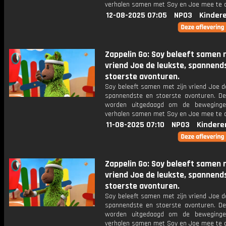
verhalen samen met Soy en Joe mee te 
12-08-2025 07:05
NPO3
Kinder
Zappelin Go: Soy beleeft samen 
vriend Joe de leukste, spannend
stoerste avonturen.
Soy beleeft samen met zijn vriend Joe d
spannendste en stoerste avonturen. De
worden uitgedaagd om de beweginge
verhalen samen met Soy en Joe mee te 
11-08-2025 07:10
NPO3
Kindere
Zappelin Go: Soy beleeft samen 
vriend Joe de leukste, spannend
stoerste avonturen.
Soy beleeft samen met zijn vriend Joe d
spannendste en stoerste avonturen. De
worden uitgedaagd om de beweginge
verhalen samen met Soy en Joe mee te 