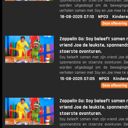
spannendste en stoerste avonturen. De
worden uitgedaagd om de beweginge
verhalen samen met Soy en Joe mee te 
18-08-2025 07:10
NPO3
Kindere
Zappelin Go: Soy beleeft samen 
vriend Joe de leukste, spannend
stoerste avonturen.
Soy beleeft samen met zijn vriend Joe d
spannendste en stoerste avonturen. De
worden uitgedaagd om de beweginge
verhalen samen met Soy en Joe mee te 
15-08-2025 07:05
NPO3
Kinder
Zappelin Go: Soy beleeft samen 
vriend Joe de leukste, spannend
stoerste avonturen.
Soy beleeft samen met zijn vriend Joe d
spannendste en stoerste avonturen. De