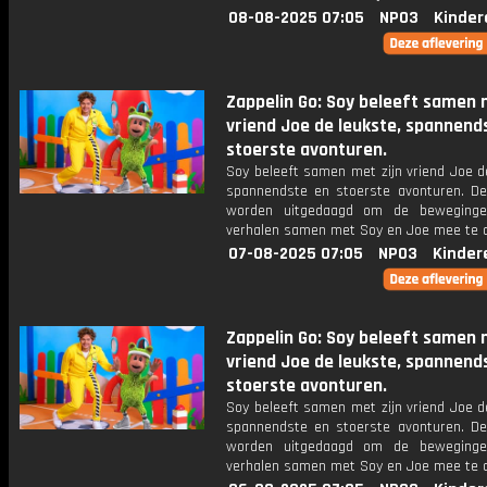
08-08-2025 07:05
NPO3
Kinder
Zappelin Go: Soy beleeft samen 
vriend Joe de leukste, spannend
stoerste avonturen.
Soy beleeft samen met zijn vriend Joe d
spannendste en stoerste avonturen. De
worden uitgedaagd om de beweginge
verhalen samen met Soy en Joe mee te 
07-08-2025 07:05
NPO3
Kinder
Zappelin Go: Soy beleeft samen 
vriend Joe de leukste, spannend
stoerste avonturen.
Soy beleeft samen met zijn vriend Joe d
spannendste en stoerste avonturen. De
worden uitgedaagd om de beweginge
verhalen samen met Soy en Joe mee te 