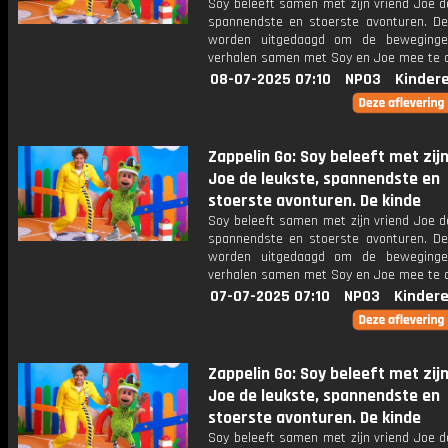
Soy beleeft samen met zijn vriend Joe d
spannendste en stoerste avonturen. De
worden uitgedaagd om de beweginge
verhalen samen met Soy en Joe mee te 
08-07-2025 07:10
NPO3
Kinder
Zappelin Go: Soy beleeft met zij
Joe de leukste, spannendste en
stoerste avonturen. De kinde
Soy beleeft samen met zijn vriend Joe d
spannendste en stoerste avonturen. De
worden uitgedaagd om de beweginge
verhalen samen met Soy en Joe mee te 
07-07-2025 07:10
NPO3
Kinder
Zappelin Go: Soy beleeft met zij
Joe de leukste, spannendste en
stoerste avonturen. De kinde
Soy beleeft samen met zijn vriend Joe d