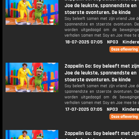
Joe de leukste, spannendste en
stoerste avonturen. De kinde
Soy beleeft samen met zijn vriend Joe d
spannendste en stoerste avonturen. De
worden uitgedaagd om de beweginge
verhalen samen met Soy en Joe mee te 
18-07-2025 07:05
NPO3
Kinder
Zappelin Go: Soy beleeft met zij
Joe de leukste, spannendste en
stoerste avonturen. De kinde
Soy beleeft samen met zijn vriend Joe d
spannendste en stoerste avonturen. De
worden uitgedaagd om de beweginge
verhalen samen met Soy en Joe mee te 
17-07-2025 07:05
NPO3
Kinder
Zappelin Go: Soy beleeft met zij