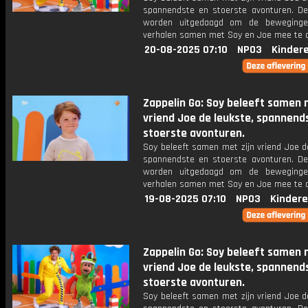
spannendste en stoerste avonturen. De
worden uitgedaagd om de beweginge
verhalen samen met Soy en Joe mee te 
20-08-2025 07:10
NPO3
Kinder
Zappelin Go: Soy beleeft samen 
vriend Joe de leukste, spannend
stoerste avonturen.
Soy beleeft samen met zijn vriend Joe d
spannendste en stoerste avonturen. De
worden uitgedaagd om de beweginge
verhalen samen met Soy en Joe mee te 
19-08-2025 07:10
NPO3
Kindere
Zappelin Go: Soy beleeft samen 
vriend Joe de leukste, spannend
stoerste avonturen.
Soy beleeft samen met zijn vriend Joe d