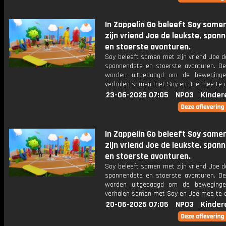
In Zappelin Go beleeft Soy same
zijn vriend Joe de leukste, span
en stoerste avonturen.
Soy beleeft samen met zijn vriend Joe d
spannendste en stoerste avonturen. De
worden uitgedaagd om de beweginge
verhalen samen met Soy en Joe mee te 
23-06-2025 07:05
NPO3
Kinder
In Zappelin Go beleeft Soy same
zijn vriend Joe de leukste, span
en stoerste avonturen.
Soy beleeft samen met zijn vriend Joe d
spannendste en stoerste avonturen. De
worden uitgedaagd om de beweginge
verhalen samen met Soy en Joe mee te 
20-06-2025 07:05
NPO3
Kinder