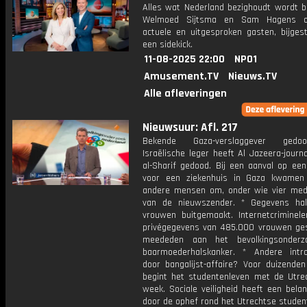
Alles wat Nederland bezighoudt wordt b
Welmoed Sijtsma en Sam Hagens o
actuele en uitgesproken gasten, bijges
een sidekick.
11-08-2025 22:00
NPO1
Amusement.TV
Nieuws.TV
Alle afleveringen
Nieuwsuur: Afl. 217
Bekende Gaza-verslaggever gedo
Israëlische leger heeft Al Jazeera-journ
al-Sharif gedood. Bij een aanval op een
voor een ziekenhuis in Gaza kwamen
andere mensen om, onder wie vier me
van de nieuwszender. * Gegevens hal
vrouwen buitgemaakt. Internetcriminel
privégegevens van 485.000 vrouwen ges
meededen aan het bevolkingsonderz
baarmoederhalskanker. * Andere introd
door bangalijst-affaire? Voor duizenden
begint het studentenleven met de Utrec
week. Sociale veiligheid heeft een belang
door de ophef rond het Utrechtse studen