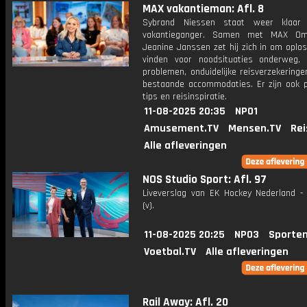
MAX vakantieman: Afl. 8
Sybrand Niessen staat weer klaar
vakantieganger. Samen met MAX O
Jeanine Janssen zet hij zich in om oplo
vinden voor noodsituaties onderweg,
problemen, onduidelijke reisverzekeringe
bestaande accommodaties. Er zijn ook p
tips en reisinspiratie.
11-08-2025 20:35
NPO1
Amusement.TV
Mensen.TV
Rei
Alle afleveringen
NOS Studio Sport: Afl. 97
Liveverslag van EK Hockey Nederland - 
(v).
11-08-2025 20:25
NPO3
Sporten
Voetbal.TV
Alle afleveringen
Rail Away: Afl. 20