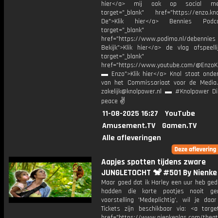
hier</a> mij ook op social me
target="_blank" href="https://enzo.kno
De">Klik hier</a> Bennies Podc
target="_blank"
href="https://www.podimo.nl/debennies
Bekijk">Klik hier</a> de vlog afspeelli
target="_blank"
href="https://www.youtube.com/@EnzoKn
▬ Enzo">Klik hier</a> Knol staat onder
van het Commissariaat voor de Media.
zakelijk@knolpower.nl ▬ #Knolpower Di
peace ✌
11-08-2025 16:27
YouTube
Amusement.TV
Gamen.TV
Alle afleveringen
Aapjes spotten tijdens zware
JUNGLETOCHT 🐒 #501 By Nienke 
Maar goed dat ik Harley een uur heb ged
hadden die korte pootjes nooit ger
voorstelling 'Medeplichtig', wil je daar
Tickets zijn beschikbaar via: <a target
href="https://www.nienkeplas.com/theat