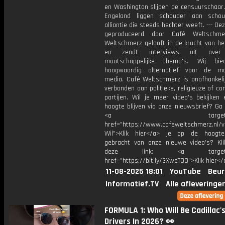
en Washington slijpen de censuurschaar.
Engeland liggen schouder aan schou
alliantie die steeds hechter weeft. --- Dez
geproduceerd door Café Weltschme
Weltschmerz gelooft in de kracht van he
en zendt interviews uit over 
maatschappelijke thema's. Wij bi
hoogwaardig alternatief voor de ma
media. Café Weltschmerz is onafhankelij
verbonden aan politieke, religieuze of c
partijen. Wil je meer video's bekijken
hoogte blijven via onze nieuwsbrief? Ga
<a target="_bl
href="https://www.cafeweltschmerz.nl/v
Wil">Klik hier</a> je op de hoogt
gebracht van onze nieuwe video's? Kl
deze link: <a target="_
href="https://bit.ly/3XweTO0">Klik hier</
11-08-2025 18:01
YouTube
Beur
Informatief.TV
Alle afleveringe
FORMULA 1: Who Will Be Cadillac'
Drivers In 2026? 👀