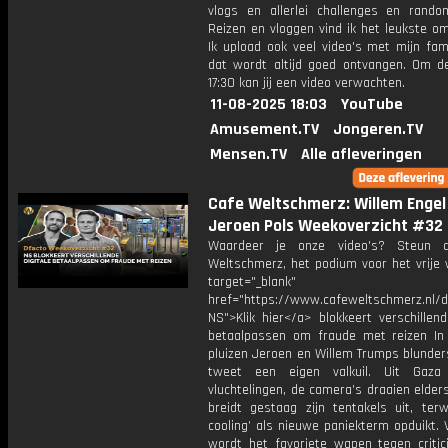
vlogs en allerlei challenges en rando
Reizen en vloggen vind ik het leukste o
Ik upload ook veel video's met mijn fam
dat wordt altijd goed ontvangen. Om 
17:30 kan jij een video verwachten.
11-08-2025 18:03
YouTube
Amusement.TV
Jongeren.TV
Mensen.TV
Alle afleveringen
Cafe Weltschmerz: Willem Engel
Jeroen Pols Weekoverzicht #32
Waardeer je onze video's? Steun 
Weltschmerz, het podium voor het vrije 
target="_blank"
href="https://www.cafeweltschmerz.nl/
NS">Klik hier</a> blokkeert verschillend
betaalpassen om fraude met reizen I
pluizen Jeroen en Willem Trumps blunders
tweet een eigen valkuil. Uit Gaza
vluchtelingen, de camera’s draaien elders
breidt gestaag zijn tentakels uit, terwi
cooling’ als nieuwe paniekterm opduikt. 
wordt het favoriete wapen tegen critici