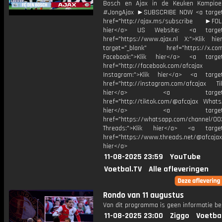
Bosch en Ajax in de Keuken Kampioen
#JongAjax ►SUBSCRIBE NOW <a target
href="http://ajax.ms/subscribe ►FOL
hier</a> US Website: <a target=
href="https://www.ajax.nl X:">Klik hi
target="_blank" href="https://x.co
Facebook:">Klik hier</a> <a target
href="http://facebook.com/afcajax
Instagram:">Klik hier</a> <a target
href="http://instagram.com/afcajax TikT
hier</a> <a target="_
href="http://tiktok.com/@afcajax WhatsA
hier</a> <a target="_
href="https://whatsapp.com/channel/
Threads:">Klik hier</a> <a target=
href="https://www.threads.net/@afcajax
hier</a>
11-08-2025 23:59
YouTube
Voetbal.TV
Alle afleveringen
Rondo van 11 augustus
Van dit programma is geen informatie be
11-08-2025 23:00
Ziggo
Voetba