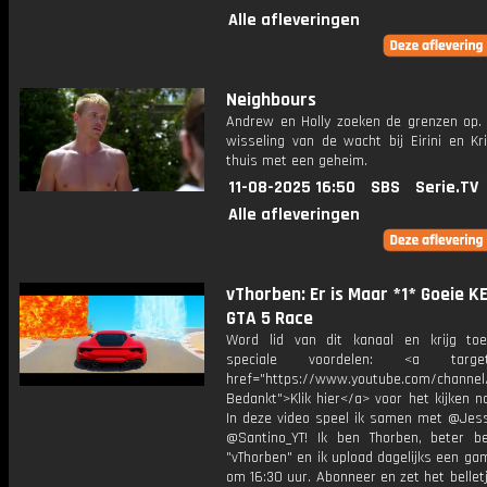
Alle afleveringen
Neighbours
Andrew en Holly zoeken de grenzen op. 
wisseling van de wacht bij Eirini en Kr
thuis met een geheim.
11-08-2025 16:50
SBS
Serie.TV
Alle afleveringen
vThorben: Er is Maar *1* Goeie K
GTA 5 Race
Word lid van dit kanaal en krijg to
speciale voordelen: <a target=
href="https://www.youtube.com/channel
Bedankt">Klik hier</a> voor het kijken naa
In deze video speel ik samen met @Jess
@Santino_YT! Ik ben Thorben, beter b
"vThorben" en ik upload dagelijks een ga
om 16:30 uur. Abonneer en zet het belle