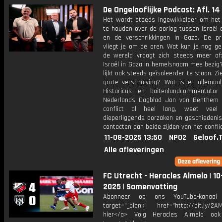
De Ongelooflijke Podcast: Afl. 14
Het wordt steeds ingewikkelder om het 
te houden over de oorlog tussen Israël
en de verschrikkingen in Gaza. De p
vliegt je om de oren. Wat kun je nog ge
de wereld vraagt zich steeds meer af
Israël in Gaza in hemelsnaam mee bezig?
lijkt ook steeds geïsoleerder te staan. Z
grote verschuiving? Wat is er allemaa
Historicus en buitenlandcommentato
Nederlands Dagblad Jan van Benthem 
conflict al heel lang, weet vee
dieperliggende oorzaken en geschiedenis
contacten aan beide zijden van het conflic
11-08-2025 13:50
NPO2
Geloof.
Alle afleveringen
FC Utrecht - Heracles Almelo | 10
2025 | Samenvatting
Abonneer op ons YouTube-kanaal
target="_blank" href="http://bit.ly/2AM
hier</a> Volg Heracles Almelo oo