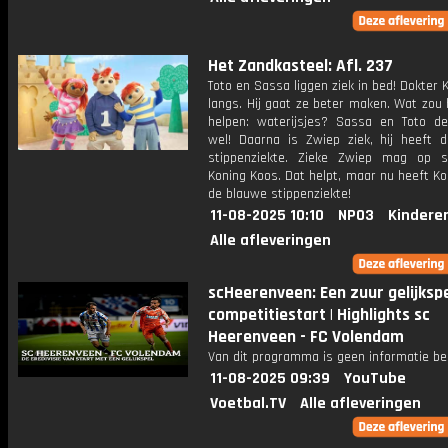
Het Zandkasteel: Afl. 237
Toto en Sassa liggen ziek in bed! Dokter
langs. Hij gaat ze beter maken. Wat zou
helpen: waterijsjes? Sassa en Toto d
wel! Daarna is Zwiep ziek, hij heeft 
stippenziekte. Zieke Zwiep mag op s
Koning Koos. Dat helpt, maar nu heeft K
de blauwe stippenziekte!
11-08-2025 10:10
NPO3
Kindere
Alle afleveringen
scHeerenveen: Een zuur gelijkspel
competitiestart | Highlights sc
Heerenveen - FC Volendam
Van dit programma is geen informatie be
11-08-2025 09:39
YouTube
Voetbal.TV
Alle afleveringen