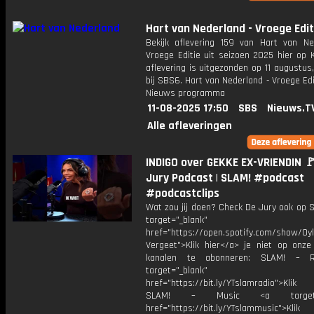
Hart van Nederland - Vroege Edit
Bekijk aflevering 159 van Hart van Ne
Vroege Editie uit seizoen 2025 hier op 
aflevering is uitgezonden op 11 augustus,
bij SBS6. Hart van Nederland - Vroege Edi
Nieuws programma
11-08-2025 17:50
SBS
Nieuws.T
Alle afleveringen
INDIGO over GEKKE EX-VRIENDIN 🚩
Jury Podcast | SLAM! #podcast
#podcastclips
Wat zou jij doen? Check De Jury ook op S
target="_blank"
href="https://open.spotify.com/show/0
Vergeet">Klik hier</a> je niet op onze
kanalen te abonneren: SLAM! – 
target="_blank"
href="https://bit.ly/YTslamradio">Klik
SLAM! – Music <a target="_
href="https://bit.ly/YTslammusic">Klik