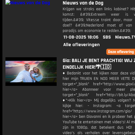
Nieuws van de Dag
Krijgen we straks een links kabinet? Hi
komst: &#39;Extreem weer is v
tijden.&#39; Vitesse traint door, maar
doel? &#39;Nederland moet af van p
paradijs om economie te redden.&#39;
11-08-2025 18:06
SBS
Nieuws.T
Alle afleveringen
Gio: BALI JE BENT PRACHTIG! WIJ 
EINDELIJK HIER!🌴🇮🇩
♦ Bedankt voor het kijken naar deze vid
hier mijn TRUIEN EN NOG MEER VETTE D
target="_blank" href="http://www.gioxl.
hier</a> Abonneer voor meer ple
target="_blank" href="http://bit.ly/Ab
♦">Klik hier</a> Mij dagelijks volgen?
kijkje hier: - Instagram: <a target
href="https://www.instagram.com/gio/
hier</a> ben Giovanni en ik probeer het 
YouTube te entertainen met video's! Al mi
zijn in 1080p, dat betekent dus HD! 
video's als verhalen over levensgebeur