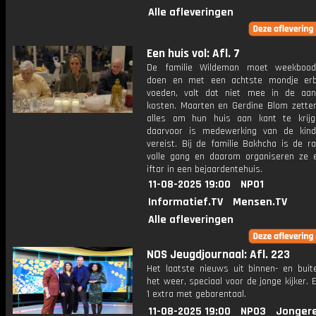
Alle afleveringen
Een huis vol: Afl. 7
De familie Wildeman moet weekbood
doen en met een achtste mondje erb
voeden, valt dat niet mee in de aan
kosten. Maarten en Gerdine Blom zetten
alles om hun huis aan kant te krij
daarvoor is medewerking van de kin
vereist. Bij de familie Bakhcha is de r
volle gang en daarom organiseren ze 
iftar in een bejaardentehuis.
11-08-2025 19:00
NPO1
Informatief.TV
Mensen.TV
Alle afleveringen
NOS Jeugdjournaal: Afl. 223
Het laatste nieuws uit binnen- en buit
het weer, speciaal voor de jonge kijker.
1 extra met gebarentaal.
11-08-2025 19:00
NPO3
Jonger