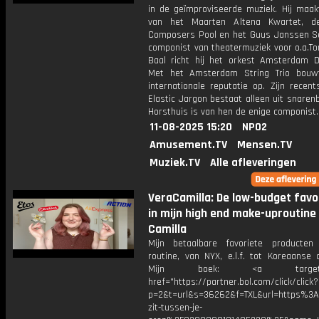
in de geïmproviseerde muziek. Hij maakt
van het Maarten Altena Kwartet, de
Composers Pool en het Guus Janssen Se
componist van theatermuziek voor o.a.To
Baal richt hij het orkest Amsterdam 
Met het Amsterdam String Trio bouw
internationale reputatie op. Zijn recen
Elastic Jargon bestaat alleen uit snaren
Horsthuis is van hen de enige componist.
11-08-2025 15:20
NPO2
Amusement.TV
Mensen.TV
Muziek.TV
Alle afleveringen
VeraCamilla: De low-budget favo
in mijn high end make-uproutine 
Camilla
Mijn betaalbare favoriete producten
routine, van NYX, e.l.f. tot Koreaanse 
Mijn boek: <a target="_
href="https://partner.bol.com/click/click?
p=2&t=url&s=36262&f=TXL&url=https%
zit-tussen-je-