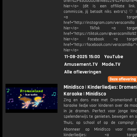
oren%2F9300000181485229%2F&name=H
hier</a> (dit is een affiliate link.
commissie, jij betaalt niks extra's) ♡ 
<a target="_bl
href="http://instagram.com/veracamill
hier</a> TikTok <a target="
href="https://tiktok.com/@veracamilla9
hier</a> Facebook <a target="
href="http://facebook.com/veracamilla/">
hier</a>
11-08-2025 15:00
YouTube
Amusement.TV
Mode.TV
Alle afleveringen
Minidisco | Kinderliedjes: Dromen
Karaoke | Minidisco
Zing en dans mee met Dromenland! Ee
karaoke liedje voor kinderen over de mo
in je dromen. Perfect voor jonge ki
spelenderwijs te genieten, bewegen en o
Thuis, op school of op de camping!
Abonneer op Minidisco voor meer 
kinderliedjes: <a target="