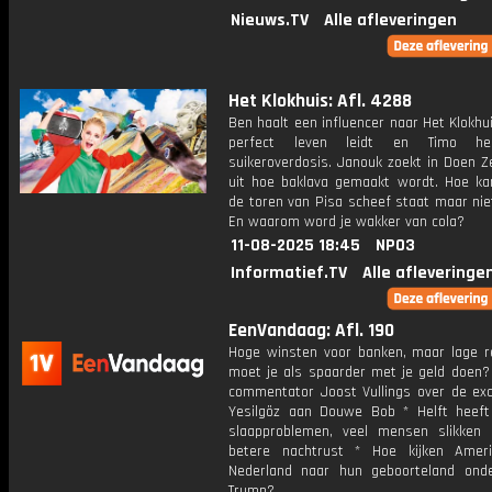
Nieuws.TV
Alle afleveringen
Het Klokhuis: Afl. 4288
Ben haalt een influencer naar Het Klokhu
perfect leven leidt en Timo he
suikeroverdosis. Janouk zoekt in Doen Z
uit hoe baklava gemaakt wordt. Hoe ka
de toren van Pisa scheef staat maar nie
En waarom word je wakker van cola?
11-08-2025 18:45
NPO3
Informatief.TV
Alle afleveringe
EenVandaag: Afl. 190
Hoge winsten voor banken, maar lage r
moet je als spaarder met je geld doen? 
commentator Joost Vullings over de ex
Yesilgöz aan Douwe Bob * Helft heeft
slaapproblemen, veel mensen slikken 
betere nachtrust * Hoe kijken Amer
Nederland naar hun geboorteland ond
Trump?