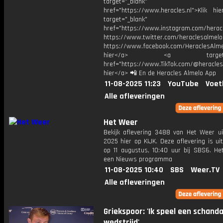
target="_blank"
href="https://www.heracles.nl">Klik hi
target="_blank"
href="https://www.instagram.com/herac
https://www.twitter.com/heraclesalmelo
https://www.facebook.com/HeraclesAlmel
hier</a> <a target="_
href="https://www.TikTok.com/@heracles
hier</a> 📲 En de Heracles Almelo App
11-08-2025 11:23
YouTube
Voet
Alle afleveringen
Het Weer
Bekijk aflevering 3488 van Het Weer ui
2025 hier op KIJK. Deze aflevering is u
op 11 augustus, 10:40 uur bij SBS6. He
een Nieuws programma
11-08-2025 10:40
SBS
Weer.TV
Alle afleveringen
Griekspoor: 'Ik speel een schanda
wedstrijd'