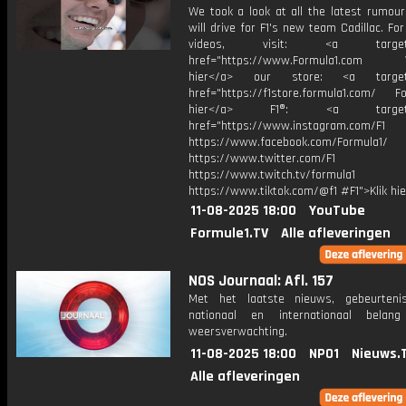
We took a look at all the latest rumou
will drive for F1's new team Cadillac. Fo
videos, visit: <a target="
href="https://www.Formula1.com Vis
hier</a> our store: <a target=
href="https://f1store.formula1.com/ Fol
hier</a> F1®: <a target="_
href="https://www.instagram.com/F1
https://www.facebook.com/Formula1/
https://www.twitter.com/F1
https://www.twitch.tv/formula1
https://www.tiktok.com/@f1 #F1">Klik hi
11-08-2025 18:00
YouTube
Formule1.TV
Alle afleveringen
NOS Journaal: Afl. 157
Met het laatste nieuws, gebeurteni
nationaal en internationaal bela
weersverwachting.
11-08-2025 18:00
NPO1
Nieuws.
Alle afleveringen