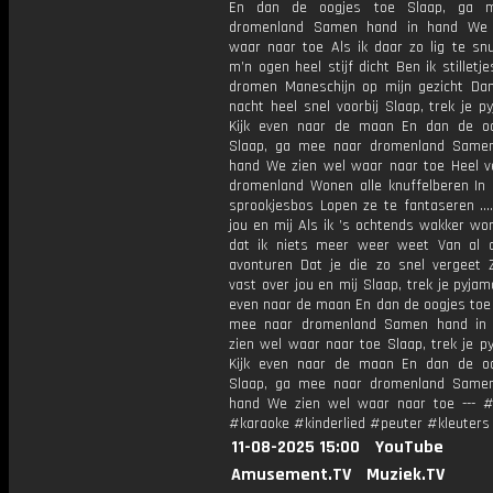
En dan de oogjes toe Slaap, ga 
dromenland Samen hand in hand We 
waar naar toe Als ik daar zo lig te sn
m’n ogen heel stijf dicht Ben ik stilletj
dromen Maneschijn op mijn gezicht Da
nacht heel snel voorbij Slaap, trek je 
Kijk even naar de maan En dan de o
Slaap, ga mee naar dromenland Same
hand We zien wel waar naar toe Heel v
dromenland Wonen alle knuffelberen In 
sprookjesbos Lopen ze te fantaseren 
jou en mij Als ik ’s ochtends wakker wo
dat ik niets meer weer weet Van al 
avonturen Dat je die zo snel vergeet 
vast over jou en mij Slaap, trek je pyjam
even naar de maan En dan de oogjes toe 
mee naar dromenland Samen hand in
zien wel waar naar toe Slaap, trek je p
Kijk even naar de maan En dan de o
Slaap, ga mee naar dromenland Same
hand We zien wel waar naar toe --- #
#karaoke #kinderlied #peuter #kleuters
11-08-2025 15:00
YouTube
Amusement.TV
Muziek.TV