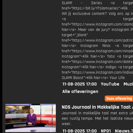
SLAM! – Series <a target="
href="https://bit.ly/YTslamseries">Klik
Wil jij exclusieve content? Volg ons op 
<a target="_bl
href="https://www.instagram.com/slamoff
hier</a> Meer van de jury? Instagram Pa
target="_blank"
href="https://www.instagram.com/patric
hier</a> Instagram Nina: <a target
href="https://www.instagram.com/ninad
Instagram">Klik hier</a> Toto: <a targe
href="https://www.instagram.com/dokte
Instagram">Klik hier</a> Indigo: <a targe
href="https://www.instagram.com/indixo
SLAM! Boost">Klik hier</a> Your Life
11-08-2025 17:00
YouTube
Muzi
Alle afleveringen
NOS Journaal in Makkelijke Taal: 
Journaal in makkelijke taal met extra ui
een rustig tempo. Met het laatste nieu
weer.
11-08-2025 17:00
NPO1
Nieuws.