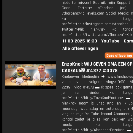
niets te missen! Gebruik mijn Support 
Code! Fortnite: vThorben (ad) B
vthorben@4alllevels.com Social Media: I
<a target="_bl
href="https://instagram.com/vthorben
Twitter:">Klik hier</a> <a target=
href="https://twitter.com/vThorben">Klik
11-08-2025 16:30
YouTube
Gam
Alle afleveringen
EnzoKnol: WIJ GEVEN OMA EEN SP
CADEAU!🎁 #4377 #4378
Knolpower kledinglijn ➜ www.knolpowe
video bevat de volgende vlogs: 0:00 - V
22:19 - Vlog #4378 ▬ Ik speel ook games
je hier vinden: <a target="
href="http://bit.ly/EnzoKnolYoutube ▬ M
hier</a> naam is Enzo Knol en ik up
maandag, woensdag en zaterdag om 4
vlog op mijn YouTube kanaal Abonneer j
kanaal zodat je alles kan bekijken w
maak: <a target="_b
href="http://bit.ly/AbonneerEnzoKnol ▬ 