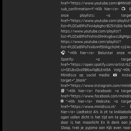
href="https://www.youtube.com/@Minidis
sub_confirmation=1">Klik hier</a> 📺 B
onze playlists: <a target="
href="https://www.youtube.com/playlist
list=PL0Ce81PoTVxi4pbghcrBZ5VVj6b-5e1N
https://www.youtube.com/playlist?
list=PL0Ce81PoTVxhVx0hHXvg6wcLBgMgL
https://www.youtube.com/playlist?
list=PL0Ce81PoTVxi6nHf5IXkgchUHt-cLE4
🎧">Klik hier</a> Beluister onze m
Spotify: <a target="_
href="https://open.spotify.com/artist/
si=SEUbsDvzRB6wi1qBLEnk5A Volg">Klik
Minidisco op social media: 📸 Inst
target="_blank"
href="https://www.instagram.com/minidis
📘">Klik hier</a> Facebook: <a target
href="https://www.facebook.com/minidi
🌐">Klik hier</a> Website: <a target
href="https://www.minidisco.nl/ ---
hier</a> Liedtekst Als ik zit te knikkebol
ogen vallen dicht Is het tijd om te gaan s
daar is het maanlicht En ik denk aan j
Slaap, trek je pyjama aan Kijk even naa