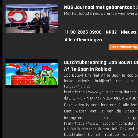
NOS Journaal met gebarentaal: A
Met het laatste nieuws en de weersverw
11-08-2025 09:00
NPO2
Nieuws
Alle afleveringen
DutchtuberGaming: Job Bouwt O
Af Te Gaan In Roblox!
Job Bouwt Om Niet Af Te Gaan In Roblo
leuke video's bekijken? dat kan h
target="_blank"
href="https://www.youtube.com/dutcht
👍LIKE">Klik hier</a> VOOR MEER & ABO
Deze video is voor iedereen & alle leef
Laat weten wat je van de video v
Instagram: <a target="_
href="https://www.instagram.com/dutch
Hoi!">Klik hier</a> Ik ben Job. Ook wel 
Dutchtuber! Op dit YouTube kanaal 