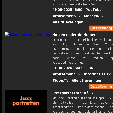
voorstellingen/">Klik hier</a>
11-08-2025 16:00
YouTube
Amusement.TV
Mensen.TV
Alle afleveringen
Huizen onder de Hamer
Martin, Dion en Martel bekijken veilinga
Plymouth, Silsden in West York
Mytholmroyd nabij Hebden Bri
ontwikkelaars doen veel van het werk z
hoop winst te maken o
vastgoedinvesteringen.
11-08-2025 15:46
SBS
Amusement.TV
Informatief.TV
Woon.TV
Alle afleveringen
Jazzportretten: Afl. 7
Maurice Horsthuis (Breda, 28 april 1948
als altviolist in de jaren zevent
Amsterdamse improvisatiescene 
voorvechter voor een belangrijker rol voor