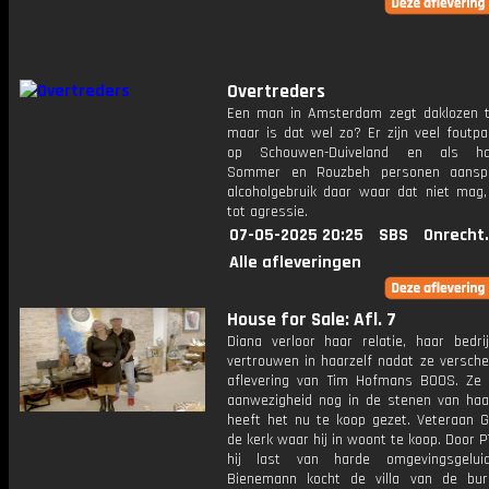
Overtreders
Een man in Amsterdam zegt daklozen t
maar is dat wel zo? Er zijn veel foutpa
op Schouwen-Duiveland en als ha
Sommer en Rouzbeh personen aansp
alcoholgebruik daar waar dat niet mag, 
tot agressie.
07-05-2025 20:25
SBS
Onrecht
Alle afleveringen
House for Sale: Afl. 7
Diana verloor haar relatie, haar bedri
vertrouwen in haarzelf nadat ze versche
aflevering van Tim Hofmans BOOS. Ze v
aanwezigheid nog in de stenen van haa
heeft het nu te koop gezet. Veteraan G
de kerk waar hij in woont te koop. Door 
hij last van harde omgevingsgeluid
Bienemann kocht de villa van de bu