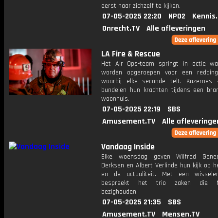
eerst naar zichzelf te kijken.
07-05-2025 22:20
NPO2
Kennis
Onrecht.TV
Alle afleveringen
LA Fire & Rescue
Het Air Ops-team springt in actie w
worden opgeroepen voor een redding
waarbij elke seconde telt. Kazernes
bundelen hun krachten tijdens een bra
woonhuis.
07-05-2025 22:19
SBS
Amusement.TV
Alle afleveringe
Vandaag Inside
Elke woensdag geven Wilfred Gene
Derksen en Albert Verlinde hun kijk op 
en de actualiteit. Met een wissele
bespreekt het trio zaken die N
bezighouden.
07-05-2025 21:35
SBS
Amusement.TV
Mensen.TV