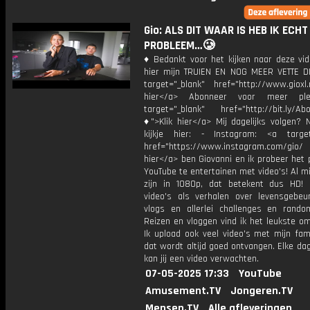
Gio: ALS DIT WAAR IS HEB IK ECHT
PROBLEEM…🥲
♦ Bedankt voor het kijken naar deze vid
hier mijn TRUIEN EN NOG MEER VETTE D
target="_blank" href="http://www.gioxl.
hier</a> Abonneer voor meer ple
target="_blank" href="http://bit.ly/Ab
♦">Klik hier</a> Mij dagelijks volgen?
kijkje hier: - Instagram: <a target
href="https://www.instagram.com/gio/
hier</a> ben Giovanni en ik probeer het 
YouTube te entertainen met video's! Al mi
zijn in 1080p, dat betekent dus HD! 
video's als verhalen over levensgebeur
vlogs en allerlei challenges en rando
Reizen en vloggen vind ik het leukste o
Ik upload ook veel video's met mijn fam
dat wordt altijd goed ontvangen. Elke da
kan jij een video verwachten.
07-05-2025 17:33
YouTube
Amusement.TV
Jongeren.TV
Mensen.TV
Alle afleveringen