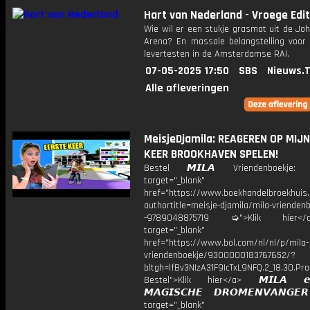
Hart van Nederland - Vroege Edit
Wie wil er een stukje grasmat uit de Joh
Arena? En massale belangstelling voor 
levertesten in de Amsterdamse RAI.
07-05-2025 17:50
SBS
Nieuws.
Alle afleveringen
MeisjeDjamila: REAGEREN OP MIJ
KEER BROOKHAVEN SPELEN!
Bestel 𝙈𝙄𝙇𝘼 Vriendenboekj
target="_blank"
href="https://www.boekhandelbroekhuis.
authortitle=meisje-djamila/mila-vriendenb
-9789048875719 ➭">Klik hier
target="_blank"
href="https://www.bol.com/nl/nl/p/mila-
vriendenboekje/9300000183767652/?
bltgh=lfBv3NIzA31F9IcTxL9NFQ.2_18.30.Pro
Bestel">Klik hier</a> 𝙈𝙄𝙇𝘼 
𝙈𝘼𝙂𝙄𝙎𝘾𝙃𝙀 𝘿𝙍𝙊𝙈𝙀𝙉𝙑𝘼𝙉𝙂
target="_blank"