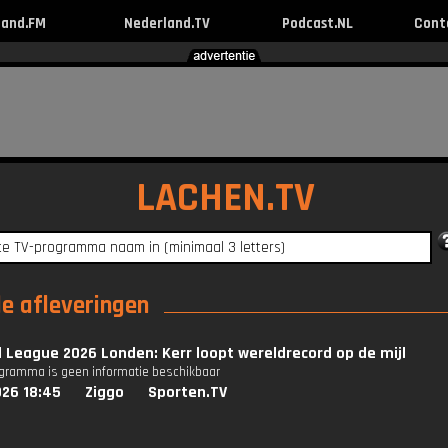
land.FM
Nederland.TV
Podcast.NL
Cont
LACHEN.TV
le afleveringen
League 2026 Londen: Kerr loopt wereldrecord op de mijl
ogramma is geen informatie beschikbaar
026 18:45
Ziggo
Sporten.TV