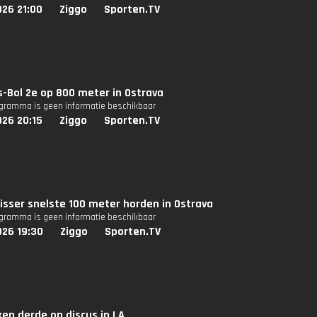
026 21:00
Ziggo
Sporten.TV
-Bol 2e op 800 meter in Ostrava
ogramma is geen informatie beschikbaar
026 20:15
Ziggo
Sporten.TV
isser snelste 100 meter horden in Ostrava
ogramma is geen informatie beschikbaar
026 19:30
Ziggo
Sporten.TV
ken derde op discus in LA