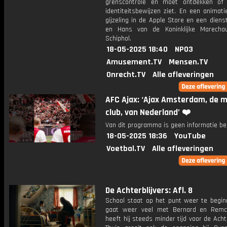
grenscontrole en moet ontdekken of
identiteitsbewijzen ziet. En een animat
gijzeling in de Apple Store en een diens
en Hans van de Koninklijke Marecha
Schiphol.
18-05-2025 18:40
NPO3
Amusement.TV
Mensen.TV
Onrecht.TV
Alle afleveringen
AFC Ajax: ‘Ajax Amsterdam, de 
club, van Nederland’ ❤️
Van dit programma is geen informatie be
18-05-2025 18:36
YouTube
Voetbal.TV
Alle afleveringen
De Achterblijvers: Afl. 8
School staat op het punt weer te begin
gaat weer veel met Bernard en Rem
heeft hij steeds minder tijd voor de Achte