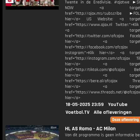
Twente in de Eredivisie. #ajatwe ►
NOW <a target="_b
href="http://ajax.ms/subscribe ►FOL
hier</a> US Website: <a target=
href="https://www.ajax.nl Twitter:">Kli
<a target="_bl
href="http://twitter.com/afcajax Facebo
hier</a> <a target="_
href="http://facebook.com/afcajax
Instagram:">Klik hier</a> <a target
href="http://instagram.com/afcajax TikT
hier</a> <a target="_
href="http://tiktok.com/@afcajax BeRe
hier</a> <a target="_
href="https://bere.al/afcajax Threa
hier</a> <a target="_
href="https://www.threads.net/@afcajax
hier</a>
18-05-2025 23:59
YouTube
Voetbal.TV
Alle afleveringen
HL AS Roma - AC Milan
Van dit programma is geen informatie be