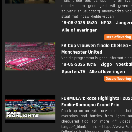
Thuis groeit ook de spanning bij Sven
moeder hem geen geld wil geven 
souvenir en jeugdzorg onverwachts voo
staat met ingewikkelde vragen.
18-05-2025 18:20
NPO3
Jonger
Alle afleveringen
FA Cup vrouwen finale Chelsea -
Manchester United
Van dit programma is geen informatie be
18-05-2025 18:16
Ziggo
Voetbal
Sporten.TV
Alle afleveringen
FORMULA 1: Race Highlights | 202
Emilia-Romagna Grand Prix
Catch up on an epic race in Imola that
overtakes and battles from lights o
chequered flag! For more F1® videos,
target="_blank" href="https://www.For