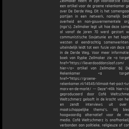
Zeilmaker heeft in zijn voorlaatste col
een artikel voor de groene rekenkamer g
over De Derde Weg. Dit is het samengaan
partijen in een netwerk, namelijk bedri
overheid en non-gouvernementele org
(ngo’s). Zeilmaker legt uit hoe deze sa
al vanaf de jaren 70 werd gestart w
communistische Sovjetunie en het kapita
westen al eendrachtig samenwerkte
uiteindelijk leidt tot een fusie van deze 
in de Derde Weg. Voor meer informatie
boek van Rypke Zeilmaker zie <a target
href="https://lieverdooddanslaaf.com/ 
hier</a> artikel van Zeilmaker bij 
Rekenkamer <a target="_
href="https://groene-
rekenkamer.nl/14545/klimaat-het-pact-tus
marx-en-de-markt/ --- Deze">Klik hier</a
geproduceerd door Café Weltschme
Weltschmerz gelooft in de kracht van he
en zendt interviews uit over 
maatschappelijke thema's. Wij bi
hoogwaardig alternatief voor de ma
media. Café Weltschmerz is onafhankelij
verbonden aan politieke, religieuze of c