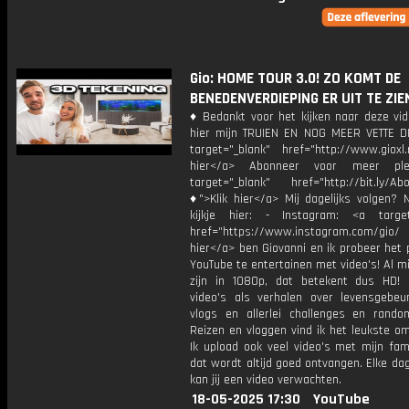
Gio: HOME TOUR 3.0! ZO KOMT DE
BENEDENVERDIEPING ER UIT TE ZIE
♦ Bedankt voor het kijken naar deze vid
hier mijn TRUIEN EN NOG MEER VETTE D
target="_blank" href="http://www.gioxl.
hier</a> Abonneer voor meer ple
target="_blank" href="http://bit.ly/Ab
♦">Klik hier</a> Mij dagelijks volgen?
kijkje hier: - Instagram: <a target
href="https://www.instagram.com/gio/
hier</a> ben Giovanni en ik probeer het 
YouTube te entertainen met video's! Al mi
zijn in 1080p, dat betekent dus HD! 
video's als verhalen over levensgebeur
vlogs en allerlei challenges en rando
Reizen en vloggen vind ik het leukste o
Ik upload ook veel video's met mijn fam
dat wordt altijd goed ontvangen. Elke da
kan jij een video verwachten.
18-05-2025 17:30
YouTube