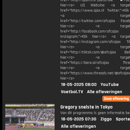
href="http://ajax.ms/subscribe ►FOL
hier</a> US Website: <a target=
href="https://www.ajax.nl Twitter:">Kli
<a target="_bl
href="http://twitter.com/afcajax Facebo
hier</a> <a target="_
href="http://facebook.com/afcajax
Instagram:">Klik hier</a> <a target
href="http://instagram.com/afcajax TikT
hier</a> <a target="_
href="http://tiktok.com/@afcajax BeRe
hier</a> <a target="_
href="https://bere.al/afcajax Threa
hier</a> <a target="_
href="https://www.threads.net/@afcajax
hier</a>
18-05-2025 08:00
YouTube
Voetbal.TV
Alle afleveringen
Gregory snelste in Tokyo
Van dit programma is geen informatie be
18-05-2025 07:30
Ziggo
Sporte
Alle afleveringen