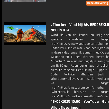
vThorben: Vind Mij Als BERGBEKL
NPC in GTA!
Word lid van dit kanaal en krijg to
speciale voordelen: <a target=
href="https://www.youtube.com/channel
Bedankt">Klik hier</a> voor het kijken naa
In deze video speel ik samen met @Jess
@Santino_YT! Ik ben Thorben, beter b
"vThorben" en ik upload dagelijks een ga
om 16:30 uur. Abonneer en zet het belle
niets te missen! Gebruik mijn Support 
Code! Fortnite: vThorben (ad) B
vthorben@4alllevels.com Social Media: I
<a target="_bl
href="https://instagram.com/vthorben
Twitter:">Klik hier</a> <a target=
href="https://twitter.com/vThorben">Klik
18-05-2025 10:00
YouTube
Gam
Alle afleveringen