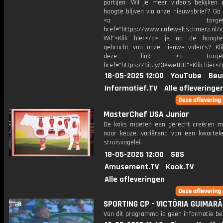
partijen. Wil je meer video's bekijken
hoogte blijven via onze nieuwsbrief? Ga
<a target="_bl
href="https://www.cafeweltschmerz.nl/v
Wil">Klik hier</a> je op de hoogt
gebracht van onze nieuwe video's? Kl
deze link: <a target="_
href="https://bit.ly/3XweTO0">Klik hier</
18-05-2025 12:00
YouTube
Beu
Informatief.TV
Alle afleveringe
MasterChef USA Junior
De koks moeten een gerecht creëren m
naar keuze, variërend van een​ kwartele
struisvogelei.
18-05-2025 12:00
SBS
Amusement.TV
Kook.TV
Alle afleveringen
SPORTING CP - VICTÓRIA GUIMARÃ
Van dit programma is geen informatie be