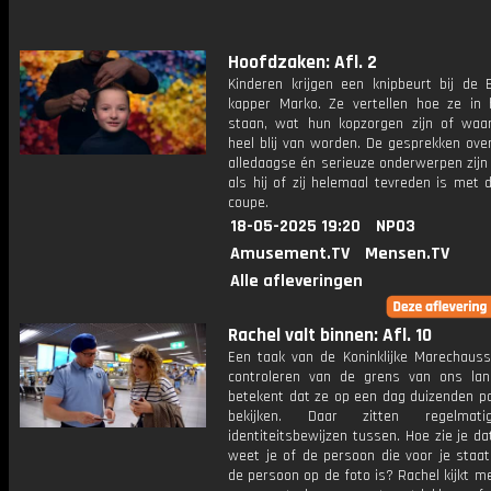
Hoofdzaken: Afl. 2
Kinderen krijgen een knipbeurt bij de 
kapper Marko. Ze vertellen hoe ze in 
staan, wat hun kopzorgen zijn of waar
heel blij van worden. De gesprekken over
alledaagse én serieuze onderwerpen zijn
als hij of zij helemaal tevreden is met
coupe.
18-05-2025 19:20
NPO3
Amusement.TV
Mensen.TV
Alle afleveringen
Rachel valt binnen: Afl. 10
Een taak van de Koninklijke Marechauss
controleren van de grens van ons la
betekent dat ze op een dag duizenden p
bekijken. Daar zitten regelmat
identiteitsbewijzen tussen. Hoe zie je d
weet je of de persoon die voor je staat
de persoon op de foto is? Rachel kijkt 