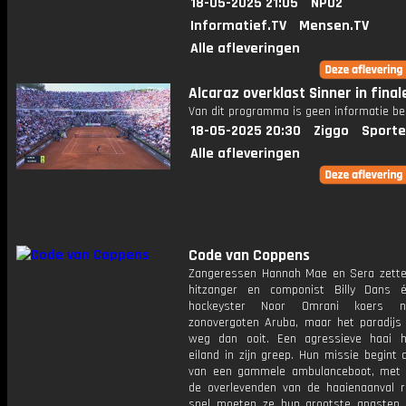
18-05-2025 21:05
NPO2
Informatief.TV
Mensen.TV
Alle afleveringen
Alcaraz overklast Sinner in fina
Van dit programma is geen informatie be
18-05-2025 20:30
Ziggo
Sporte
Alle afleveringen
Code van Coppens
Zangeressen Hannah Mae en Sera zette
hitzanger en componist Billy Dans 
hockeyster Noor Omrani koers n
zonovergoten Aruba, maar het paradijs 
weg dan ooit. Een agressieve haai 
eiland in zijn greep. Hun missie begint
van een gammele ambulanceboot, met 
de overlevenden van de haaienaanval r
snel moeten ze hun grootste angsten 