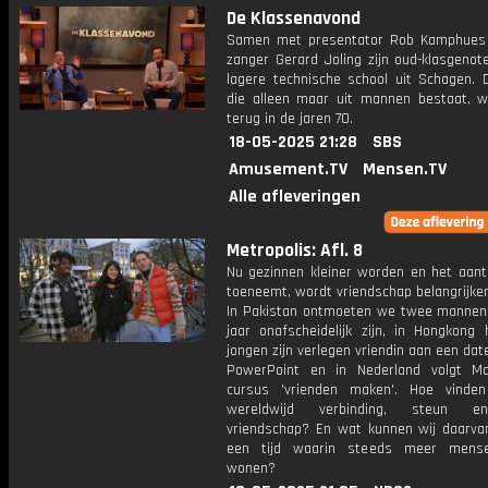
De Klassenavond
Samen met presentator Rob Kamphues
zanger Gerard Joling zijn oud-klasgenot
lagere technische school uit Schagen. D
die alleen maar uit mannen bestaat, w
terug in de jaren 70.
18-05-2025 21:28
SBS
Amusement.TV
Mensen.TV
Alle afleveringen
Metropolis: Afl. 8
Nu gezinnen kleiner worden en het aanta
toeneemt, wordt vriendschap belangrijker
In Pakistan ontmoeten we twee mannen 
jaar onafscheidelijk zijn, in Hongkong 
jongen zijn verlegen vriendin aan een da
PowerPoint en in Nederland volgt M
cursus 'vrienden maken'. Hoe vinde
wereldwijd verbinding, steun e
vriendschap? En wat kunnen wij daarvan
een tijd waarin steeds meer mense
wonen?