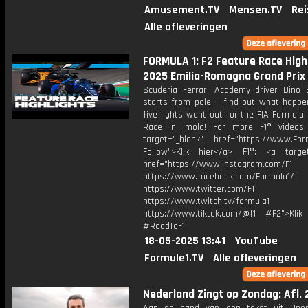
Amusement.TV
Mensen.TV
Rei
Alle afleveringen
FORMULA 1: F2 Feature Race Highl
2025 Emilia-Romagna Grand Prix
Scuderia Ferrari Academy driver Dino 
starts from pole — find out what happ
five lights went out for the FIA Formula
Race in Imola! For more F1® videos,
target="_blank" href="https://www.For
Follow">Klik hier</a> F1®: <a target
href="https://www.instagram.com/F1
https://www.facebook.com/Formula1/
https://www.twitter.com/F1
https://www.twitch.tv/formula1
https://www.tiktok.com/@f1 #F2">Klik
#RoadToF1
18-05-2025 13:41
YouTube
Formule1.TV
Alle afleveringen
Nederland Zingt op Zondag: Afl. 