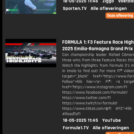
18-05-2025 11:46
Ziggo
Voetba
Sporten.TV
Alle afleveringen
FORMULA 1: F3 Feature Race Highl
2025 Emilia-Romagna Grand Prix
Can championship leader Rafael Câmar
three wins from three Feature Races thi
Watch the highlights from Formula 3’s m
in Imola to find out! For more F1® videos
target="_blank" href="https://www.For
Follow">Klik hier</a> F1®: <a target
href="https://www.instagram.com/F1
https://www.facebook.com/Formula1/
https://www.twitter.com/F1
https://www.twitch.tv/formula1
https://www.tiktok.com/@f1 #F3">Klik
#RoadToF1
18-05-2025 11:45
YouTube
Formule1.TV
Alle afleveringen