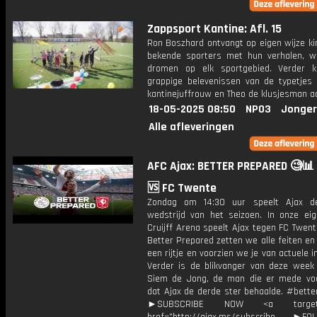
Zappsport Kantine: Afl. 15
Ron Boszhard ontvangt op eigen wijze ki
bekende sporters met hun verhalen, 
dromen op elk sportgebied. Verder 
grappige belevenissen van de typetjes
kantinejuffrouw en Theo de klusjesman a
18-05-2025 08:50
NPO3
Jonger
Alle afleveringen
AFC Ajax: BETTER PREPARED 🧐📊 
🆚 FC Twente
Zondag om 14:30 uur speelt Ajax de
wedstrijd van het seizoen. In onze ei
Cruijff Arena speelt Ajax tegen FC Twent
Better Prepared zetten we alle feiten en 
een rijtje en voorzien we je van actuele i
Verder is de blikvanger van deze week n
Siem de Jong, de man die er mede vo
dat Ajax de derde ster behaalde. #bette
►SUBSCRIBE NOW <a target="