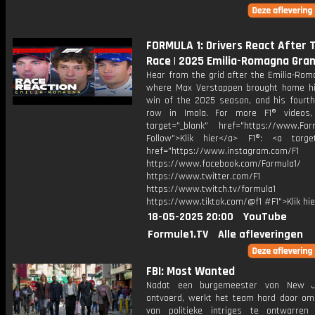
FORMULA 1: Drivers React After 
Race | 2025 Emilia-Romagna Gran
Hear from the grid after the Emilia-Rom
where Max Verstappen brought home h
win of the 2025 season, and his fourth
row in Imola. For more F1® videos,
target="_blank" href="https://www.For
Follow">Klik hier</a> F1®: <a target
href="https://www.instagram.com/F1
https://www.facebook.com/Formula1/
https://www.twitter.com/F1
https://www.twitch.tv/formula1
https://www.tiktok.com/@f1 #F1">Klik hi
18-05-2025 20:00
YouTube
Formule1.TV
Alle afleveringen
FBI: Most Wanted
Nadat een burgemeester van New J
ontvoerd, werkt het team hard door om 
van politieke intriges te ontwarre