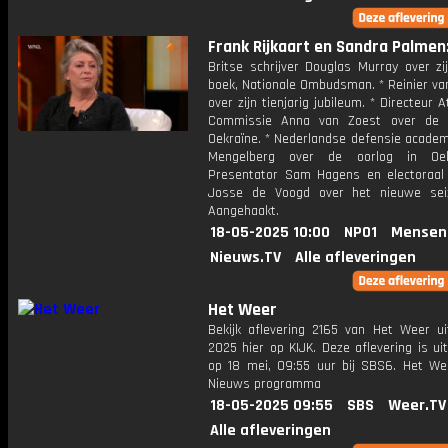
Frank Rijkaart en Sandra Palmen:
Britse schrijver Douglas Murray over zi
boek, Nationale Ombudsman. * Reinier va
over zijn tienjarig jubileum. * Directeur A
Commissie Anna van Zoest over de o
Oekraïne. * Nederlandse defensie academ
Mengelberg over de oorlog in Oek
Presentator Sam Hagens en electoraal
Josse de Voogd over het nieuwe sei
Aangehaakt.
18-05-2025 10:00
NPO1
Mensen
Nieuws.TV
Alle afleveringen
Het Weer
Bekijk aflevering 2165 van Het Weer ui
2025 hier op KIJK. Deze aflevering is u
op 18 mei, 09:55 uur bij SBS6. Het We
Nieuws programma
18-05-2025 09:55
SBS
Weer.TV
Alle afleveringen