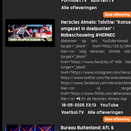
Formule1.TV
Sporten.TV
Alle afleveringen
Heracles Almelo: Talvitie: "Kanse
omgezet in doelpunten" |
Nabeschouwing #HERNEC
Abonneer op ons YouTube-kanaal
target="_blank" href="http://bit.ly/2AM
hier</a> Volg Heracles Almelo oo
target="_blank"
href="https://www.heracles.nl">Klik hi
target="_blank"
href="https://www.instagram.com/herac
https://www.twitter.com/heraclesalmelo
https://www.facebook.com/HeraclesAlmel
hier</a> <a target="_
href="https://www.TikTok.com/@heracles
hier</a> 📲 En de Heracles Almelo App
18-05-2025 23:13
YouTube
Voetbal.TV
Alle afleveringen
Bureau Buitenland: Afl. 6