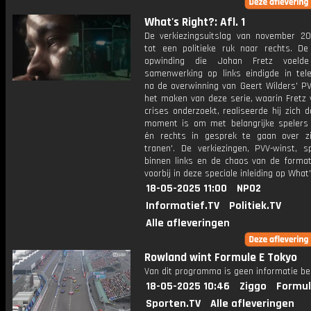
What's Right?: Afl. 1
De verkiezingsuitslag van november 20
tot een politieke ruk naar rechts. D
opwinding die Johan Fretz voeld
samenwerking op links eindigde in teleu
na de overwinning van Geert Wilders' PV
het maken van deze serie, waarin Fretz 
crises onderzoekt, realiseerde hij zich d
moment is om met belangrijke spelers 
én rechts in gesprek te gaan over zij
tranen'. De verkiezingen, PVV-winst, s
binnen links en de chaos van de forma
voorbij in deze speciale inleiding op What
18-05-2025 11:00
NPO2
Informatief.TV
Politiek.TV
Alle afleveringen
Rowland wint Formule E Tokyo
Van dit programma is geen informatie be
18-05-2025 10:46
Ziggo
Formul
Sporten.TV
Alle afleveringen