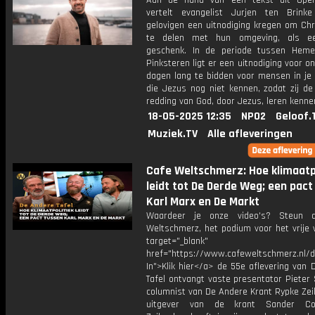
Aan de hand van een tekst uit Open
vertelt evangelist Jurjen ten Brin
gelovigen een uitnodiging kregen om Chr
te delen met hun omgeving, als ee
geschenk. In de periode tussen Heme
Pinksteren ligt er een uitnodiging voor o
dagen lang te bidden voor mensen in je
die Jezus nog niet kennen, zodat zij de
redding van God, door Jezus, leren kenne
18-05-2025 12:35
NPO2
Geloof.
Muziek.TV
Alle afleveringen
Cafe Weltschmerz: Hoe klimaatp
leidt tot De Derde Weg; een pact
Karl Marx en De Markt
Waardeer je onze video's? Steun 
Weltschmerz, het podium voor het vrije 
target="_blank"
href="https://www.cafeweltschmerz.nl/
In">Klik hier</a> de 55e aflevering van
Tafel ontvangt vaste presentator Pieter
columnist van De Andere Krant Rypke Zei
uitgever van de krant Sander Co