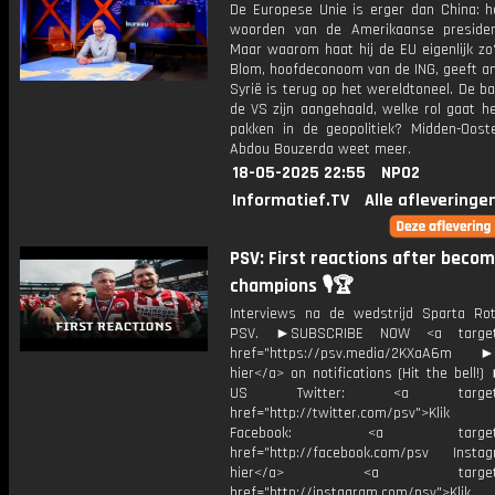
De Europese Unie is erger dan China: he
woorden van de Amerikaanse preside
Maar waarom haat hij de EU eigenlijk zo
Blom, hoofdeconoom van de ING, geeft an
Syrië is terug op het wereldtoneel. De 
de VS zijn aangehaald, welke rol gaat h
pakken in de geopolitiek? Midden-Oost
Abdou Bouzerda weet meer.
18-05-2025 22:55
NPO2
Informatief.TV
Alle afleveringe
PSV: First reactions after becom
champions 🎙️🏆
Interviews na de wedstrijd Sparta Ro
PSV. ►SUBSCRIBE NOW <a target=
href="https://psv.media/2KXaA6m ►T
hier</a> on notifications (Hit the bell
US Twitter: <a target="_
href="http://twitter.com/psv">Klik
Facebook: <a target="_
href="http://facebook.com/psv Instagr
hier</a> <a target="_
href="http://instagram.com/psv">Klik