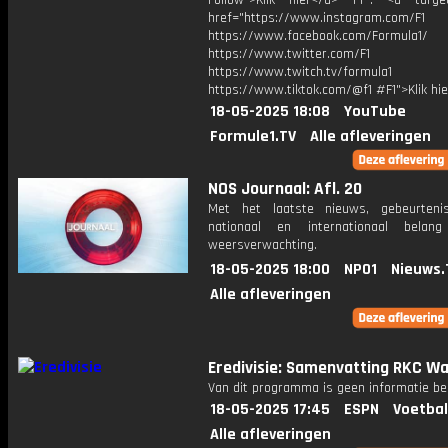
Follow">Klik hier</a> F1®: <a target
href="https://www.instagram.com/F1
https://www.facebook.com/Formula1/
https://www.twitter.com/F1
https://www.twitch.tv/formula1
https://www.tiktok.com/@f1 #F1">Klik hi
18-05-2025 18:08
YouTube
Formule1.TV
Alle afleveringen
NOS Journaal: Afl. 20
Met het laatste nieuws, gebeurteni
nationaal en internationaal bela
weersverwachting.
18-05-2025 18:00
NPO1
Nieuws.
Alle afleveringen
Eredivisie: Samenvatting RKC Wa
Van dit programma is geen informatie be
18-05-2025 17:45
ESPN
Voetbal
Alle afleveringen