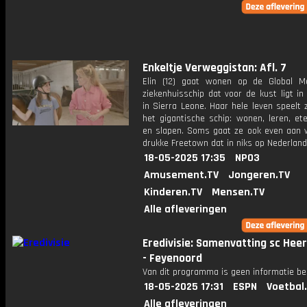
Enkeltje Verweggistan: Afl. 7
Elin (12) gaat wonen op de Global M
ziekenhuisschip dat voor de kust ligt i
in Sierra Leone. Haar hele leven speelt 
het gigantische schip: wonen, leren, et
en slapen. Soms gaat ze ook even aan w
drukke Freetown dat in niks op Nederland l
18-05-2025 17:35
NPO3
Amusement.TV
Jongeren.TV
Kinderen.TV
Mensen.TV
Alle afleveringen
Eredivisie: Samenvatting sc Hee
- Feyenoord
Van dit programma is geen informatie be
18-05-2025 17:31
ESPN
Voetbal
Alle afleveringen