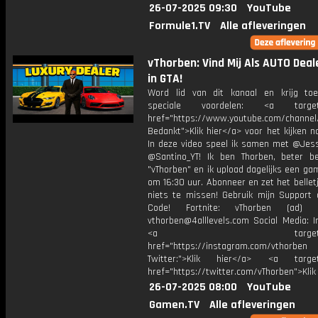
26-07-2025 09:30
YouTube
Formule1.TV
Alle afleveringen
vThorben: Vind Mij Als AUTO Deal
in GTA!
Word lid van dit kanaal en krijg to
speciale voordelen: <a target=
href="https://www.youtube.com/channel
Bedankt">Klik hier</a> voor het kijken naa
In deze video speel ik samen met @Jess
@Santino_YT! Ik ben Thorben, beter b
"vThorben" en ik upload dagelijks een ga
om 16:30 uur. Abonneer en zet het belle
niets te missen! Gebruik mijn Support 
Code! Fortnite: vThorben (ad) B
vthorben@4alllevels.com Social Media: I
<a target="_bl
href="https://instagram.com/vthorben
Twitter:">Klik hier</a> <a target=
href="https://twitter.com/vThorben">Klik
26-07-2025 08:00
YouTube
Gamen.TV
Alle afleveringen