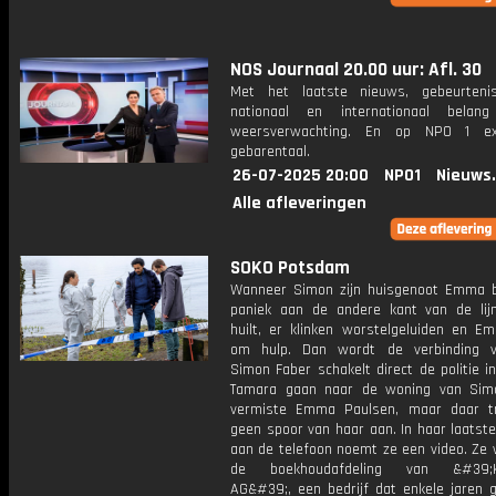
NOS Journaal 20.00 uur: Afl. 30
Met het laatste nieuws, gebeurteni
nationaal en internationaal bela
weersverwachting. En op NPO 1 e
gebarentaal.
26-07-2025 20:00
NPO1
Nieuws
Alle afleveringen
SOKO Potsdam
Wanneer Simon zijn huisgenoot Emma be
paniek aan de andere kant van de lij
huilt, er klinken worstelgeluiden en E
om hulp. Dan wordt de verbinding v
Simon Faber schakelt direct de politie i
Tamara gaan naar de woning van Sim
vermiste Emma Paulsen, maar daar t
geen spoor van haar aan. In haar laatst
aan de telefoon noemt ze een video. Ze 
de boekhoudafdeling van &#39;Ko
AG&#39;, een bedrijf dat enkele jaren g