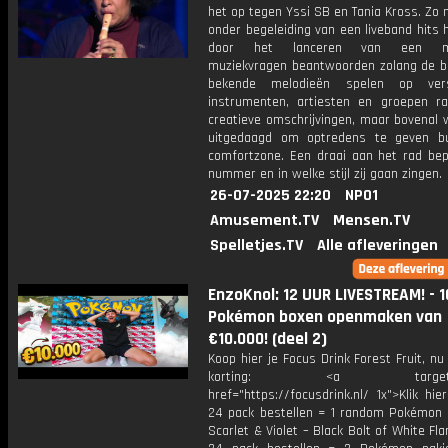
het op tegen Yssi SB en Tania Kross. Zo 
onder begeleiding van een liveband hits
door het lanceren van een mic
muziekvragen beantwoorden zolang de be
bekende melodieën spelen op versc
instrumenten, artiesten en groepen r
creatieve omschrijvingen, maar bovenal 
uitgedaagd om optredens te geven b
comfortzone. Een draai aan het rad bep
nummer en in welke stijl zij gaan zingen.
26-07-2025 22:20
NPO1
Amusement.TV
Mensen.TV
Spelletjes.TV
Alle afleveringen
EnzoKnol: 12 UUR LIVESTREAM! - 1
Pokémon boxen openmaken van
€10.000! (deel 2)
Koop hier je Focus Drink Forest Fruit, 
korting: <a target="_
href="https://focusdrink.nl/ 1x">Klik hi
24 pack bestellen = 1 random Pokémon 
Scarlet & Violet – Black Bolt of White Fla