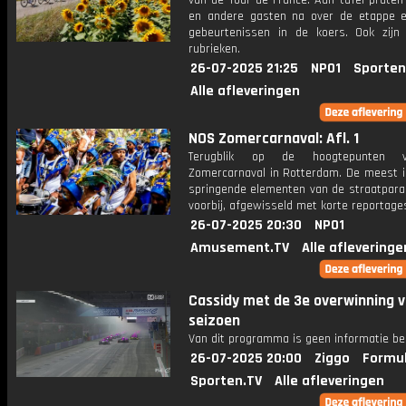
van de Tour de France. Aan tafel praten
en andere gasten na over de etappe 
gebeurtenissen in de koers. Ook zijn
rubrieken.
26-07-2025 21:25
NPO1
Sporten
Alle afleveringen
NOS Zomercarnaval: Afl. 1
Terugblik op de hoogtepunten 
Zomercarnaval in Rotterdam. De meest i
springende elementen van de straatpar
voorbij, afgewisseld met korte reportage
26-07-2025 20:30
NPO1
Amusement.TV
Alle afleveringe
Cassidy met de 3e overwinning v
seizoen
Van dit programma is geen informatie be
26-07-2025 20:00
Ziggo
Formul
Sporten.TV
Alle afleveringen