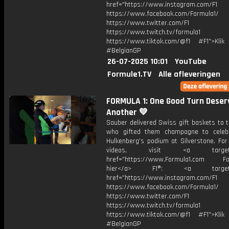
href="https://www.instagram.com/F1
https://www.facebook.com/Formula1/
https://www.twitter.com/F1
https://www.twitch.tv/formula1
https://www.tiktok.com/@f1 #F1">Klik
#BelgianGP
26-07-2025 10:01
YouTube
Formule1.TV
Alle afleveringen
FORMULA 1: One Good Turn Deser
Another 💚
Sauber delivered Swiss gift baskets to 
who gifted them champagne to celeb
Hulkenberg's podium at Silverstone. For
videos, visit <a target="_
href="https://www.Formula1.com Fol
hier</a> F1®: <a target="_
href="https://www.instagram.com/F1
https://www.facebook.com/Formula1/
https://www.twitter.com/F1
https://www.twitch.tv/formula1
https://www.tiktok.com/@f1 #F1">Klik
#BelgianGP