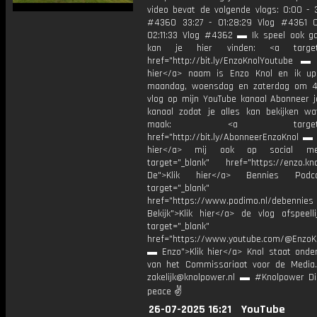
video bevat de volgende vlogs: 0:00 - 3
#4360 33:27 - 01:28:29 Vlog #4361 0
02:11:33 Vlog #4362 ▬ Ik speel ook g
kan je hier vinden: <a target=
href="http://bit.ly/EnzoKnolYoutube ▬ M
hier</a> naam is Enzo Knol en ik up
maandag, woensdag en zaterdag om 4
vlog op mijn YouTube kanaal Abonneer j
kanaal zodat je alles kan bekijken w
maak: <a target="_b
href="http://bit.ly/AbonneerEnzoKnol ▬ 
hier</a> mij ook op social me
target="_blank" href="https://enzo.kno
De">Klik hier</a> Bennies Podc
target="_blank"
href="https://www.podimo.nl/debennies
Bekijk">Klik hier</a> de vlog afspeelli
target="_blank"
href="https://www.youtube.com/@EnzoKn
▬ Enzo">Klik hier</a> Knol staat onder
van het Commissariaat voor de Media.
zakelijk@knolpower.nl ▬ #Knolpower Di
peace ✌
26-07-2025 16:21
YouTube