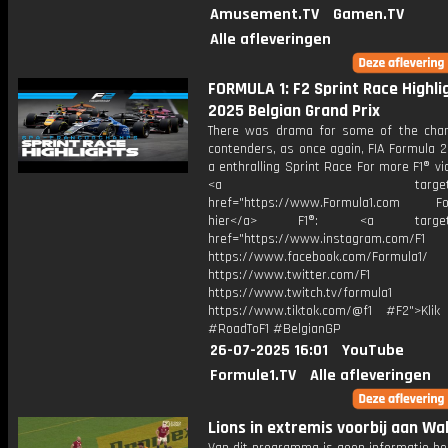
Amusement.TV
Gamen.TV
Alle afleveringen
FORMULA 1: F2 Sprint Race Highlig
2025 Belgian Grand Prix
There was drama for some of the cha
contenders, as once again, FIA Formula 2
a enthralling Sprint Race For more F1® vid
<a target="_bl
href="https://www.Formula1.com Fol
hier</a> F1®: <a target="_
href="https://www.instagram.com/F1
https://www.facebook.com/Formula1/
https://www.twitter.com/F1
https://www.twitch.tv/formula1
https://www.tiktok.com/@f1 #F2">Klik
#RoadToF1 #BelgianGP
26-07-2025 16:01
YouTube
Formule1.TV
Alle afleveringen
Lions in extremis voorbij aan Wa