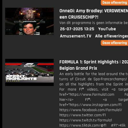
OnneDi: Amy Bradley: VERDWENEN
een CRUISESCHIP?!
Van dit programma is geen informatie be
26-07-2025 13:25
YouTube
Amusement.TV
Alle afleveringe
FORMULA 1: Sprint Highlights | 20
Belgian Grand Prix
An early battle for the lead around the 
turns of Circuit de Spa-Francorchamps!
on all the highlights from the Sprint i
For more F1® videos, visit <a target
href="https://www.Formula1.com Fol
hier</a> F1®: <a target="_
href="https://www.instagram.com/F1
https://www.facebook.com/Formula1/
https://www.twitter.com/F1
https://www.twitch.tv/formula1
https://www.tiktok.com/@f1 #F1">Klik