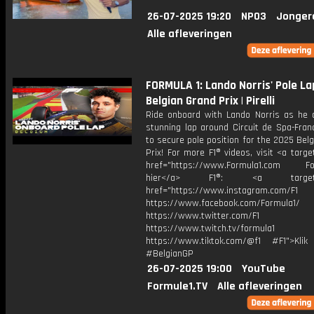
26-07-2025 19:20
NPO3
Jonger
Alle afleveringen
FORMULA 1: Lando Norris' Pole La
Belgian Grand Prix | Pirelli
Ride onboard with Lando Norris as he d
stunning lap around Circuit de Spa-Fra
to secure pole position for the 2025 Bel
Prix! For more F1® videos, visit <a targe
href="https://www.Formula1.com Fol
hier</a> F1®: <a target="_
href="https://www.instagram.com/F1
https://www.facebook.com/Formula1/
https://www.twitter.com/F1
https://www.twitch.tv/formula1
https://www.tiktok.com/@f1 #F1">Klik
#BelgianGP
26-07-2025 19:00
YouTube
Formule1.TV
Alle afleveringen