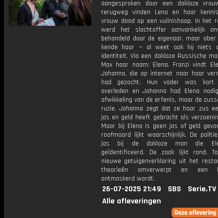
aangesproken door een dakloze vrou
terugweg vinden Lena en haar kenni
vrouw dood op een vuilnishoop. In het r
werd het slachtoffer aanvankelijk onvr
behandeld door de eigenaar, maar ober
kende haar — al weet ook hij niets 
identiteit. Via een dakloze Russische m
Max haar naam: Elena. Franzi vindt Ele
Johanna, die op internet naar haar ver
had gezocht. Hun vader was kort 
overleden en Johanna had Elena nodi
afwikkeling van de erfenis, maar de zus
ruzie. Johanna zegt dat ze haar zus e
jas en geld heeft gebracht als verzoeni
Maar bij Elena is geen jas of geld gevo
roofmoord lijkt waarschijnlijk. De politi
jas bij de dakloze man die El
geïdentificeerd. De zaak lijkt rond. T
nieuwe getuigenverklaring uit het resta
theorieën omverwerpt en een le
ontmaskerd wordt.
26-07-2025 21:49
SBS
Serie.TV
Alle afleveringen