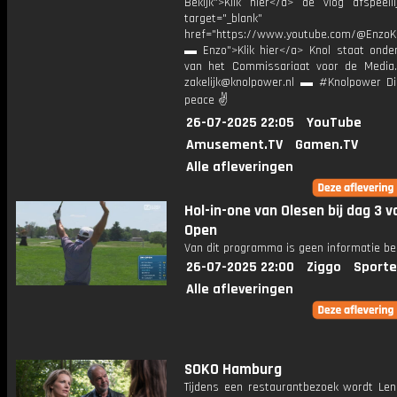
Bekijk">Klik hier</a> de vlog afspeelli
target="_blank"
href="https://www.youtube.com/@EnzoKn
▬ Enzo">Klik hier</a> Knol staat onder
van het Commissariaat voor de Media.
zakelijk@knolpower.nl ▬ #Knolpower Di
peace ✌
26-07-2025 22:05
YouTube
Amusement.TV
Gamen.TV
Alle afleveringen
Hol-in-one van Olesen bij dag 3 
Open
Van dit programma is geen informatie be
26-07-2025 22:00
Ziggo
Sporte
Alle afleveringen
SOKO Hamburg
Tijdens een restaurantbezoek wordt Len