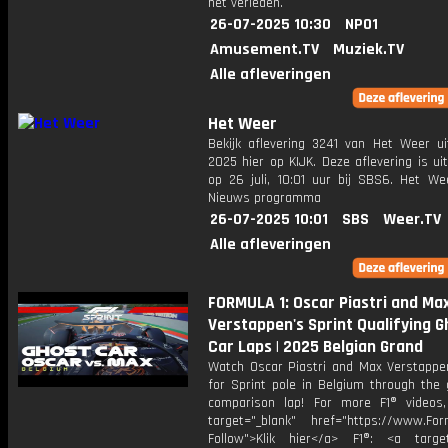
het verleden.
26-07-2025 10:30
NPO1
Amusement.TV
Muziek.TV
Alle afleveringen
Het Weer
Bekijk aflevering 3241 van Het Weer ui
2025 hier op KIJK. Deze aflevering is u
op 26 juli, 10:01 uur bij SBS6. Het We
Nieuws programma
26-07-2025 10:01
SBS
Weer.TV
Alle afleveringen
FORMULA 1: Oscar Piastri and Ma
Verstappen's Sprint Qualifying G
Car Laps | 2025 Belgian Grand
Watch Oscar Piastri and Max Verstappen
for Sprint pole in Belgium through the 
comparison lap! For more F1® videos,
target="_blank" href="https://www.For
Follow">Klik hier</a> F1®: <a target