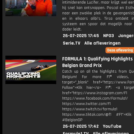
intimiderende Lucifer, maar krijgt wel ee
hij snel kan ontsnappen. Pascal en Esth
naar een zwakke plek in de gevangenisbe
en in elkaars alibi's. Tirsa ontdekt i
systeem een spoor dat mogelijk naar
dader leidt.
26-07-2025 17:45
NPO3
Jonger
Serie.TV
Alle afleveringen
FORMULA 1: Qualifying Highlights 
Belgian Grand Prix
Catch up on all the highlights from Qua
Belgium! For more F1® videos, 
target="_blank" href="https://www.For
Follow">Klik hier</a> F1®: <a target
href="https://www.instagram.com/F1
https://www.facebook.com/Formula1/
https://www.twitter.com/F1
https://www.twitch.tv/formula1
https://www.tiktok.com/@f1 #F1">Klik
#BelgianGP
26-07-2025 17:42
YouTube
Formule1.TV
Alle afleveringen