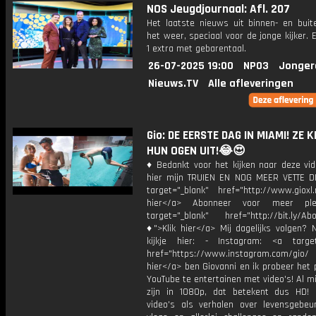
NOS Jeugdjournaal: Afl. 207
Het laatste nieuws uit binnen- en buit
het weer, speciaal voor de jonge kijker.
1 extra met gebarentaal.
26-07-2025 19:00
NPO3
Jonger
Nieuws.TV
Alle afleveringen
Gio: DE EERSTE DAG IN MIAMI! ZE 
HUN OGEN UIT!😂😍
♦ Bedankt voor het kijken naar deze vid
hier mijn TRUIEN EN NOG MEER VETTE D
target="_blank" href="http://www.gioxl.
hier</a> Abonneer voor meer ple
target="_blank" href="http://bit.ly/Ab
♦">Klik hier</a> Mij dagelijks volgen?
kijkje hier: - Instagram: <a target
href="https://www.instagram.com/gio/
hier</a> ben Giovanni en ik probeer het 
YouTube te entertainen met video's! Al mi
zijn in 1080p, dat betekent dus HD! 
video's als verhalen over levensgebeur