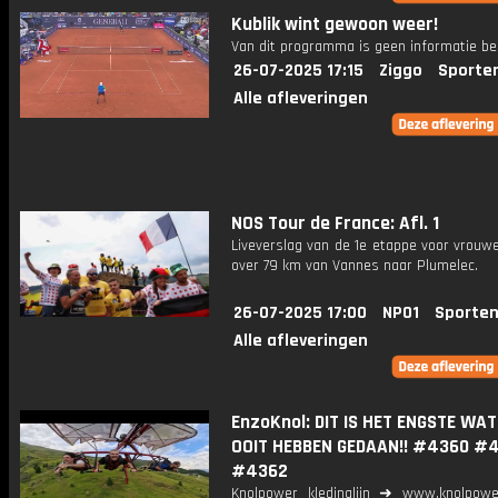
Kublik wint gewoon weer!
Van dit programma is geen informatie be
26-07-2025 17:15
Ziggo
Sporte
Alle afleveringen
NOS Tour de France: Afl. 1
Liveverslag van de 1e etappe voor vrouwe
over 79 km van Vannes naar Plumelec.
26-07-2025 17:00
NPO1
Sporten
Alle afleveringen
EnzoKnol: DIT IS HET ENGSTE WAT
OOIT HEBBEN GEDAAN!! #4360 #
#4362
Knolpower kledinglijn ➜ www.knolpowe