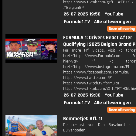
https://www.tiktok.com/@f1 #F1">Klik
#BelgianGP
26-07-2025 19:50
YouTube
Formule1.TV
Alle afleveringen
FORMULA 1: Drivers React After
Qualifying | 2025 Belgian Grand P
For more F1® videos, visit <a target
href="https://www.Formula1.com Fol
hier</a> F1®: <a target="_
href="https://www.instagram.com/F1
https://www.facebook.com/Formula1/
https://www.twitter.com/F1
https://www.twitch.tv/formula1
https://www.tiktok.com/@f1 #F1">Klik hi
26-07-2025 19:30
YouTube
Formule1.TV
Alle afleveringen
Bommetje!: Afl. 11
De co-host van Ron Boszhard is 
Duivenboden.