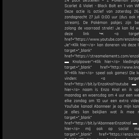
24 pack bestellen = 2 Pokémon pakj
Scarlet & Violet - Black Bolt en 1 van Wh
Deze actie is actief van zaterdag 26
zondagnacht 27 juli 0:00 uur (dus ook 
stream). De Pokémon pakjes zijn be
zolang de voorraad strekt! Je kan lid w
deze link ↪: <a target="_
href="https://www.youtube.com/enzoknol
Je">Klik hier</a> kan doneren via deze 
target="_blank"
href="https://streamelements.com/enzok
▬ Knolpower">Klik hier</a> kleding
target="_blank" href="http://www.kno
Ik">Klik hier</a> speel ook games! Die k
vinden: <a target="_b
href="http://bit.ly/EnzoKnolYoutube ▬ M
hier</a> naam is Enzo Knol en ik up
maandag en woensdag om 4 uur een we
elke zondag om 10 uur een extra vide
YouTube kanaal Abonneer je op mijn kan
je alles kan bekijken wat ik mee 
target="_blank"
href="http://bit.ly/AbonneerEnzoKnol ▬ 
hier</a> mij ook op social me
target="_blank" href="https://enzo.kno