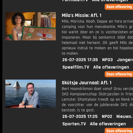
Mila's Missie: Afl. 1
Mila, Mariska, Noah, Seppe en Yara arriv
camping voor hun meivakantie. Mila's gr
Kai werkt daar en ze is vastbesloten 
imponeren. Maar bij aankomst blijkt dat
helemaal niet herkent. Dit geeft Mila d
opnieuw indruk te maken en Kai hopeloos
te maken.
26-07-2025 17:35
NPO3
Jonger
Speelfilm.TV
Alle afleveringen
Skûtsje Journaal: Afl. 1
Bert Haandrikman doet vanaf Grou versla
SKS Kampioenschap Skûtsjesilen in Fries
Lemster Shantykoor treedt op en René N
de voorzitter van de jubilerende SKS di
bestaat, is te gast.
26-07-2025 17:25
NPO2
Nieuws.
Sporten.TV
Alle afleveringen