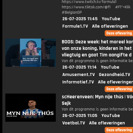
https://www.twitch.tv/formula1
https://www.tiktok.com/@f1 #F1">Klik
#BelgianGP
26-07-2025 11:45
YouTube
Formule1.TV
Alle afleveringen
BOOS: Deze week: het moreel k
van onze koning, kinderen in het
vliegtuig en gaat Tim aangifte d
Van dit programma is geen informatie be
26-07-2025 11:14
YouTube
Amusement.TV
Gezondheid.TV
Informatief.TV
Alle afleveringe
scHeerenveen: Myn nije thús | Vá
Sejk
Van dit programma is geen informatie be
26-07-2025 11:05
YouTube
Voetbal.TV
Alle afleveringen