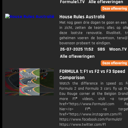
Formule1.TV
Alle afleveringen
House Rules Australië
Met nog geen drie dagen te gaan en een 
in zicht, zetten de teams alles op alle
deze laatste renovatie. Rivaliteit, 
geheimen voeren de boventoon, terwijl
bovenaan probeert te eindigen.
26-07-2025 11:52
SBS
Woon.TV
Alle afleveringen
FORMULA 1: F1 vs F2 vs F3 Speed
Comparison
Watch the difference in speed as F
Formula 2 and Formula 3 cars fly up t
Eau Rouge corner at the Belgian Grand 
more F1® videos, visit <a target=
href="https://www.Formula1.com Fol
hier</a> F1®: <a target="_
href="https://www.instagram.com/F1
https://www.facebook.com/Formula1/
https://www.twitter.com/F1