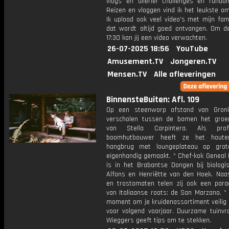
vlogs en allerlei challenges en rando
Reizen en vloggen vind ik het leukste o
Ik upload ook veel video's met mijn fam
dat wordt altijd goed ontvangen. Om 
17:30 kan jij een video verwachten.
26-07-2025 18:56
YouTube
Amusement.TV
Jongeren.TV
Mensen.TV
Alle afleveringen
BinnensteBuiten: Afl. 109
Op een steenworp afstand van Groni
verscholen tussen de bomen het groe
van Stella Carpintera. Als profe
boomhutbouwer heeft ze het houte
hangbrug met loungeplateau op grot
eigenhandig gemaakt. * Chef-kok Geneal
is in het Brabantse Dongen bij biologis
Alfons en Henriëtte van den Hoek. Naas
en trostomaten telen zij ook een para
van Italiaanse roots: de San Marzano. *
moment om je kruidenassortiment veilig 
voor volgend voorjaar. Duurzame tuinv
Wieggers geeft tips om te stekken.