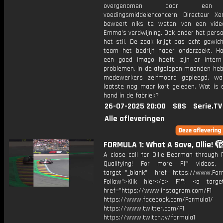
overgenomen door een 
voedingsmiddelenconcern. Directeur Xe
beweert niks te weten van een vide
Emma’s verdwijning. Ook onder het person
het stil. De zaak krijgt pas echt gewic
team het bedrijf nader onderzoekt. H
een goed imago heeft, zijn er intern
problemen. In de afgelopen maanden he
medewerkers zelfmoord gepleegd, wa
laatste nog maar kort geleden. Wat is 
hand in de fabriek?
26-07-2025 20:00
SBS
Serie.TV
Alle afleveringen
FORMULA 1: What A Save, Ollie! 
A close call for Ollie Bearman through 
Qualifying! For more F1® videos, 
target="_blank" href="https://www.For
Follow">Klik hier</a> F1®: <a target
href="https://www.instagram.com/F1
https://www.facebook.com/Formula1/
https://www.twitter.com/F1
https://www.twitch.tv/formula1