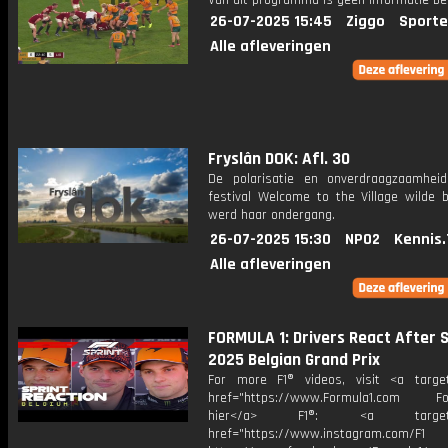
Van dit programma is geen informatie be
26-07-2025 15:45
Ziggo
Sporte
Alle afleveringen
Fryslân DOK: Afl. 30
De polarisatie en onverdraagzaamhei
festival Welcome to the Village wilde b
werd haar ondergang.
26-07-2025 15:30
NPO2
Kennis.
Alle afleveringen
FORMULA 1: Drivers React After S
2025 Belgian Grand Prix
For more F1® videos, visit <a target
href="https://www.Formula1.com Fol
hier</a> F1®: <a target="_
href="https://www.instagram.com/F1