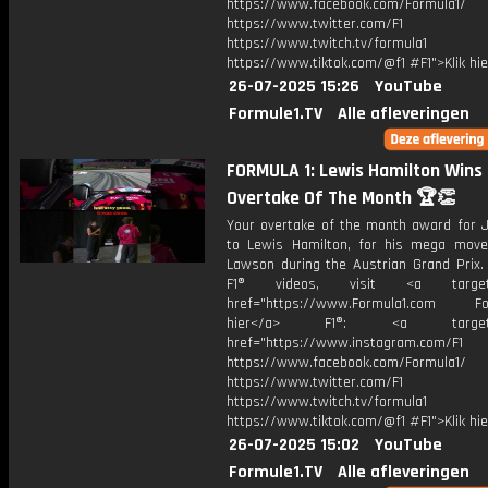
https://www.facebook.com/Formula1/
https://www.twitter.com/F1
https://www.twitch.tv/formula1
https://www.tiktok.com/@f1 #F1">Klik hi
26-07-2025 15:26
YouTube
Formule1.TV
Alle afleveringen
FORMULA 1: Lewis Hamilton Wins 
Overtake Of The Month 🏆👏
Your overtake of the month award for 
to Lewis Hamilton, for his mega mov
Lawson during the Austrian Grand Prix.
F1® videos, visit <a target="
href="https://www.Formula1.com Fol
hier</a> F1®: <a target="_
href="https://www.instagram.com/F1
https://www.facebook.com/Formula1/
https://www.twitter.com/F1
https://www.twitch.tv/formula1
https://www.tiktok.com/@f1 #F1">Klik hi
26-07-2025 15:02
YouTube
Formule1.TV
Alle afleveringen