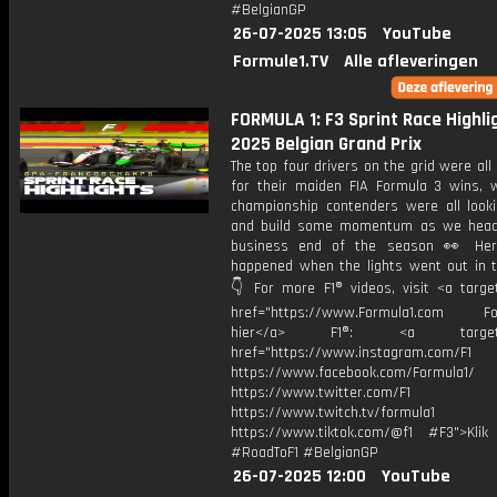
#BelgianGP
26-07-2025 13:05
YouTube
Formule1.TV
Alle afleveringen
FORMULA 1: F3 Sprint Race Highlig
2025 Belgian Grand Prix
The top four drivers on the grid were all
for their maiden FIA Formula 3 wins, w
championship contenders were all looki
and build some momentum as we head
business end of the season 👀 Her
happened when the lights went out in t
👇 For more F1® videos, visit <a target
href="https://www.Formula1.com Fol
hier</a> F1®: <a target="_
href="https://www.instagram.com/F1
https://www.facebook.com/Formula1/
https://www.twitter.com/F1
https://www.twitch.tv/formula1
https://www.tiktok.com/@f1 #F3">Klik
#RoadToF1 #BelgianGP
26-07-2025 12:00
YouTube