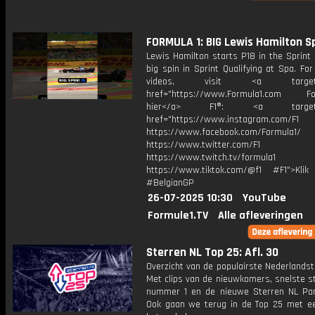
FORMULA 1: BIG Lewis Hamilton Spin
Lewis Hamilton starts P18 in the Sprint 
big spin in Sprint Qualifying at Spa. Fo
videos, visit <a target="_
href="https://www.Formula1.com Fol
hier</a> F1®: <a target="_
href="https://www.instagram.com/F1
https://www.facebook.com/Formula1/
https://www.twitter.com/F1
https://www.twitch.tv/formula1
https://www.tiktok.com/@f1 #F1">Klik
#BelgianGP
26-07-2025 10:30
YouTube
Formule1.TV
Alle afleveringen
Sterren NL Top 25: Afl. 30
Overzicht van de populairste Nederlandsta
Met clips van de nieuwkomers, snelste st
nummer 1 en de nieuwe Sterren NL Par
Ook gaan we terug in de Top 25 met een