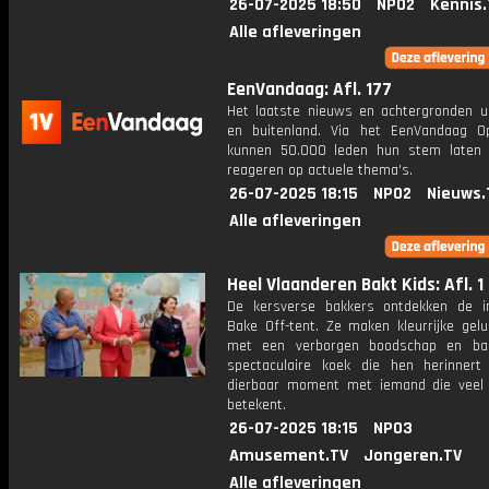
26-07-2025 18:50
NPO2
Kennis.
Alle afleveringen
EenVandaag: Afl. 177
Het laatste nieuws en achtergronden ui
en buitenland. Via het EenVandaag Op
kunnen 50.000 leden hun stem laten
reageren op actuele thema's.
26-07-2025 18:15
NPO2
Nieuws.
Alle afleveringen
Heel Vlaanderen Bakt Kids: Afl. 1
De kersverse bakkers ontdekken de 
Bake Off-tent. Ze maken kleurrijke gelu
met een verborgen boodschap en ba
spectaculaire koek die hen herinner
dierbaar moment met iemand die veel
betekent.
26-07-2025 18:15
NPO3
Amusement.TV
Jongeren.TV
Alle afleveringen