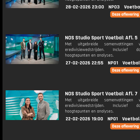
28-02-2026 23:00
NPO3
Voetba
NOS Studio Sport Voetbal: Afl. 5
Met uitgebreide samenvattingen 
eredivisiewedstrijden. Inclusief do
hoogtepunten en analyses.
27-02-2026 22:55
NPO1
Voetbal
NOS Studio Sport Voetbal: Afl. 7
Met uitgebreide samenvattingen 
eredivisiewedstrijden. Inclusief do
hoogtepunten en analyses.
22-02-2026 19:00
NPO1
Voetbal