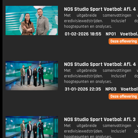
NOS Studio Sport Voetbal: Afl. 4
Met uitgebreide samenvattingen 
eredivisiewedstrijden. Inclusief do
hoogtepunten en analyses.
01-02-2026 18:55
NPO1
Voetbal
NOS Studio Sport Voetbal: Afl. 4
Met uitgebreide samenvattingen 
eredivisiewedstrijden. Inclusief do
hoogtepunten en analyses.
31-01-2026 22:35
NPO3
Voetbal
NOS Studio Sport Voetbal: Afl. 3
Met uitgebreide samenvattingen 
eredivisiewedstrijden. Inclusief do
hoogtepunten en analyses.