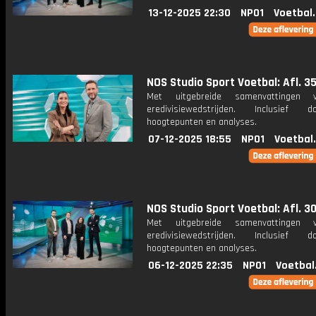
13-12-2025 22:30
NPO1
Voetbal
NOS Studio Sport Voetbal: Afl. 3
Met uitgebreide samenvattingen 
eredivisiewedstrijden. Inclusief do
hoogtepunten en analyses.
07-12-2025 18:55
NPO1
Voetbal
NOS Studio Sport Voetbal: Afl. 3
Met uitgebreide samenvattingen 
eredivisiewedstrijden. Inclusief do
hoogtepunten en analyses.
06-12-2025 22:35
NPO1
Voetbal