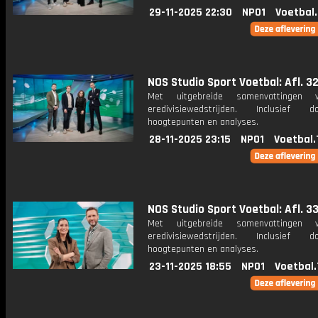
29-11-2025 22:30
NPO1
Voetbal
NOS Studio Sport Voetbal: Afl. 3
Met uitgebreide samenvattingen 
eredivisiewedstrijden. Inclusief do
hoogtepunten en analyses.
28-11-2025 23:15
NPO1
Voetbal.
NOS Studio Sport Voetbal: Afl. 3
Met uitgebreide samenvattingen 
eredivisiewedstrijden. Inclusief do
hoogtepunten en analyses.
23-11-2025 18:55
NPO1
Voetbal.