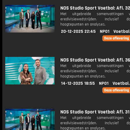
NOS Studio Sport Voetbal: Afl. 3
Met uitgebreide samenvattingen 
eredivisiewedstrijden. Inclusief do
hoogtepunten en analyses.
20-12-2025 22:45
NPO1
Voetbal
NOS Studio Sport Voetbal: Afl. 3
Met uitgebreide samenvattingen 
eredivisiewedstrijden. Inclusief do
hoogtepunten en analyses.
14-12-2025 18:55
NPO1
Voetbal
NOS Studio Sport Voetbal: Afl. 31
Met uitgebreide samenvattingen 
eredivisiewedstrijden. Inclusief do
hoogtepunten en analyses.