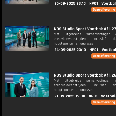
26-09-2025 23:10
NPO1
Voetbal
NOS Studio Sport Voetbal: Afl. 2
Met uitgebreide samenvattingen 
eredivisiewedstrijden. Inclusief do
hoogtepunten en analyses.
24-09-2025 23:10
NPO1
Voetbal
NOS Studio Sport Voetbal: Afl. 2
Met uitgebreide samenvattingen 
eredivisiewedstrijden. Inclusief do
hoogtepunten en analyses.
21-09-2025 19:00
NPO1
Voetbal