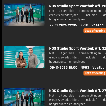
NOS Studio Sport Voetbal: Afl. 2
Met uitgebreide samenvattingen 
eredivisiewedstrijden. Inclusief do
hoogtepunten en analyses.
22-11-2025 22:35
NPO1
Voetbal.
NOS Studio Sport Voetbal: Afl. 3
Met uitgebreide samenvattingen 
eredivisiewedstrijden. Inclusief do
hoogtepunten en analyses.
09-11-2025 19:00
NPO3
Voetbal
NOS Studio Sport Voetbal: Afl. 2
Met uitgebreide samenvattingen 
eredivisiewedstrijden. Inclusief do
hoogtepunten en analyses.