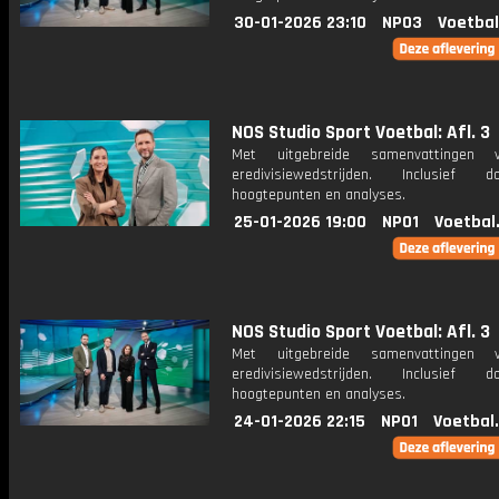
30-01-2026 23:10
NPO3
Voetbal
NOS Studio Sport Voetbal: Afl. 3
Met uitgebreide samenvattingen 
eredivisiewedstrijden. Inclusief do
hoogtepunten en analyses.
25-01-2026 19:00
NPO1
Voetbal
NOS Studio Sport Voetbal: Afl. 3
Met uitgebreide samenvattingen 
eredivisiewedstrijden. Inclusief do
hoogtepunten en analyses.
24-01-2026 22:15
NPO1
Voetbal