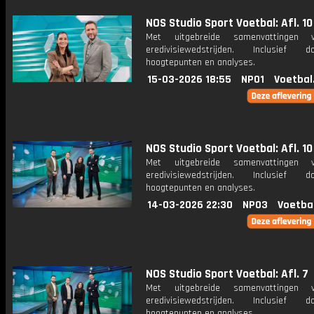
NOS Studio Sport Voetbal: Afl. 10
Met uitgebreide samenvattingen 
eredivisiewedstrijden. Inclusief do
hoogtepunten en analyses.
15-03-2026 18:55
NPO1
Voetbal
NOS Studio Sport Voetbal: Afl. 10
Met uitgebreide samenvattingen 
eredivisiewedstrijden. Inclusief do
hoogtepunten en analyses.
14-03-2026 22:30
NPO3
Voetba
NOS Studio Sport Voetbal: Afl. 7
Met uitgebreide samenvattingen 
eredivisiewedstrijden. Inclusief do
hoogtepunten en analyses.