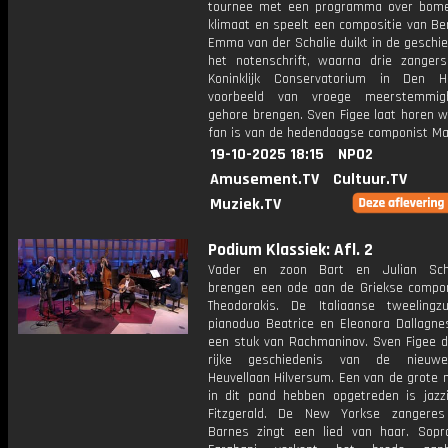
tournee met een programma over bom
klimaat en speelt een compositie van Be
Emma van der Schalie duikt in de geschi
het notenschrift, waarna drie zanger
Koninklijk Conservatorium in Den 
voorbeeld van vroege meerstemmig
gehore brengen. Sven Figee laat horen w
fan is van de hedendaagse componist Max
19-10-2025 18:15
NPO2
Amusement.TV
Cultuur.TV
Muziek.TV
Podium Klassiek: Afl. 2
Vader en zoon Bart en Julian Sc
brengen een ode aan de Griekse compon
Theodorakis. De Italiaanse tweeling
pianoduo Beatrice en Eleonora Dallagne
een stuk van Rachmaninov. Sven Figee du
rijke geschiedenis van de nieuwe
Heuvellaan Hilversum. Een van de grote 
in dit pand hebben opgetreden is jazzi
Fitzgerald. De New Yorkse zangeres
Barnes zingt een lied van haar. Sopra