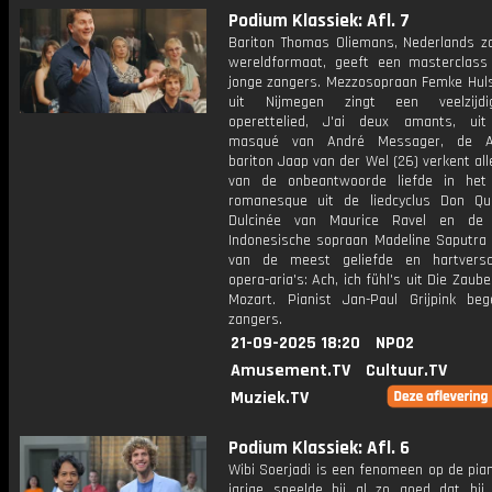
Podium Klassiek: Afl. 7
Bariton Thomas Oliemans, Nederlands z
wereldformaat, geeft een masterclass
jonge zangers. Mezzosopraan Femke Hul
uit Nijmegen zingt een veelzijd
operettelied, J'ai deux amants, ui
masqué van André Messager, de A
bariton Jaap van der Wel (26) verkent al
van de onbeantwoorde liefde in het
romanesque uit de liedcyclus Don Qu
Dulcinée van Maurice Ravel en de 2
Indonesische sopraan Madeline Saputra 
van de meest geliefde en hartversc
opera-aria's: Ach, ich fühl's uit Die Zaube
Mozart. Pianist Jan-Paul Grijpink beg
zangers.
21-09-2025 18:20
NPO2
Amusement.TV
Cultuur.TV
Muziek.TV
Podium Klassiek: Afl. 6
Wibi Soerjadi is een fenomeen op de pian
jarige speelde hij al zo goed dat hij