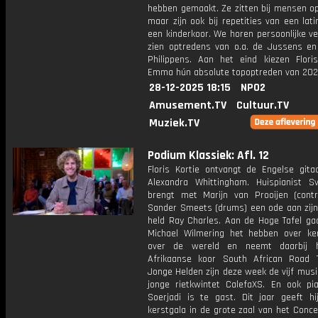
hebben gemaakt. Ze zitten bij mensen op
maar zijn ook bij repetities van een lat
een kinderkoor. We horen persoonlijke v
zien optredens van o.a. de Jussens e
Philippens. Aan het eind kiezen Flori
Emma hún absolute topoptreden van 202
28-12-2025 18:15
NPO2
Amusement.TV
Cultuur.TV
Muziek.TV
Podium Klassiek: Afl. 12
Floris Kortie ontvangt de Engelse gitaa
Alexandra Whittingham. Huispianist S
brengt met Marijn van Prooijen (cont
Sander Smeets (drums) een ode aan zijn
held Ray Charles. Aan de Hoge Tafel gaa
Michael Wilmering het hebben over ke
over de wereld en neemt daarbij h
Afrikaanse koor South African Road 
Jonge Helden zijn deze week de vijf musi
jonge rietkwintet CalefaXS. En ook pia
Soerjadi is te gast. Dit jaar geeft hij
kerstgala in de grote zaal van het Conc