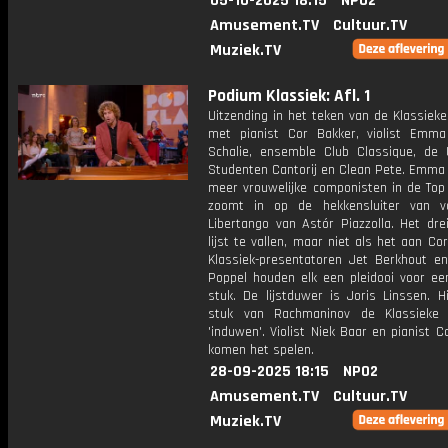
05-10-2025 18:15
NPO2
Amusement.TV
Cultuur.TV
Muziek.TV
Podium Klassiek: Afl. 1
Uitzending in het teken van de Klassiek
met pianist Cor Bakker, violist Emm
Schalie, ensemble Club Classique, de 
Studenten Cantorij en Clean Pete. Emma 
meer vrouwelijke componisten in de Top
zoomt in op de hekkensluiter van vo
Libertango van Astór Piazzolla. Het dre
lijst te vallen, maar niet als het aan Cor
Klassiek-presentatoren Jet Berkhout e
Poppel houden elk een pleidooi voor een
stuk. De lijstduwer is Joris Linssen. H
stuk van Rachmaninov de Klassieke
'induwen'. Violist Niek Baar en pianist 
komen het spelen.
28-09-2025 18:15
NPO2
Amusement.TV
Cultuur.TV
Muziek.TV