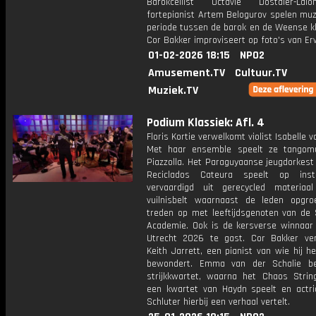
Barokcellist Octavie Dostaler-La
fortepianist Artem Belogurov spelen muz
periode tussen de barok en de Weense kl
Cor Bakker improviseert op foto's van Erw
01-02-2026 18:15
NPO2
Amusement.TV
Cultuur.TV
Muziek.TV
Podium Klassiek: Afl. 4
Floris Kortie verwelkomt violist Isabelle v
Met haar ensemble speelt ze tangom
Piazzolla. Het Paraguyaanse jeugdorkest
Reciclados Cateura speelt op inst
vervaardigd uit gerecycled materia
vuilnisbelt waarnaast de leden opgro
treden op met leeftijdsgenoten van de 
Academie. Ook is de kersverse winnaar 
Utrecht 2026 te gast. Cor Bakker ver
Keith Jarrett, een pianist van wie hij h
bewondert. Emma van der Schalie be
strijkkwartet, waarna het Chaos Strin
een kwartet van Haydn speelt en actri
Schluter hierbij een verhaal vertelt.