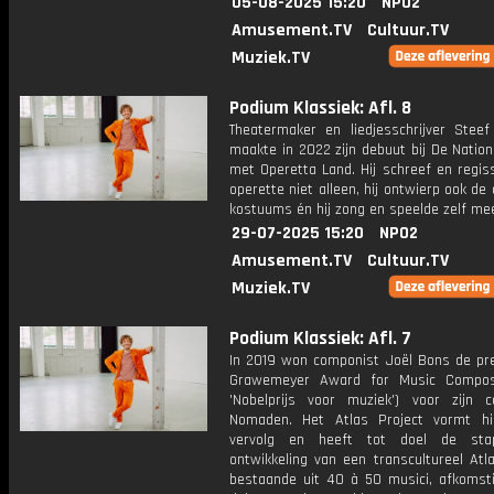
05-08-2025 15:20
NPO2
Amusement.TV
Cultuur.TV
Muziek.TV
Podium Klassiek: Afl. 8
Theatermaker en liedjesschrijver Stee
maakte in 2022 zijn debuut bij De Natio
met Operetta Land. Hij schreef en regis
operette niet alleen, hij ontwierp ook de
kostuums én hij zong en speelde zelf me
29-07-2025 15:20
NPO2
Amusement.TV
Cultuur.TV
Muziek.TV
Podium Klassiek: Afl. 7
In 2019 won componist Joël Bons de pre
Grawemeyer Award for Music Composi
'Nobelprijs voor muziek') voor zijn c
Nomaden. Het Atlas Project vormt h
vervolg en heeft tot doel de stap
ontwikkeling van een transcultureel Atl
bestaande uit 40 à 50 musici, afkomstig