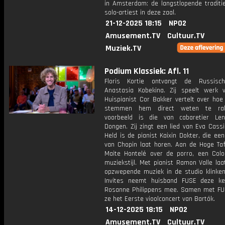
in Amsterdam: de langstlopende traditi
solo-artiest in deze zaal.
21-12-2025 18:15
NPO2
Amusement.TV
Cultuur.TV
Muziek.TV
Podium Klassiek: Afl. 11
Floris Kortie ontvangt de Russisch
Anastasia Kobekina. Zij speelt werk 
Huispianist Cor Bakker vertelt over ho
stemmen hem direct weten te ra
voorbeeld is die van cabaretier Le
Dongen. Zij zingt een lied van Eva Cass
Held is de pianist Kaixin Dokter, die ee
van Chopin laat horen. Aan de Hoge Tafe
Maite Hontelé over de porro, een Col
muziekstijl. Met pianist Ramon Valle la
opzwepende muziek in de studio klinken
Invites neemt huisband FUSE deze kee
Rosanne Philippens mee. Samen met FU
ze het Eerste vioolconcert van Bartók.
14-12-2025 18:15
NPO2
Amusement.TV
Cultuur.TV