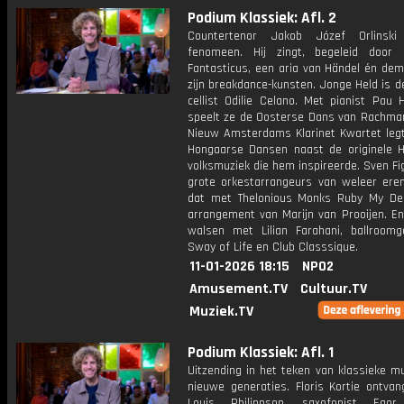
Podium Klassiek: Afl. 2
Countertenor Jakob Józef Orlinsk
fenomeen. Hij zingt, begeleid door
Fantasticus, een aria van Händel én dem
zijn breakdance-kunsten. Jonge Held is de
cellist Odilie Celano. Met pianist Pau 
speelt ze de Oosterse Dans van Rachman
Nieuw Amsterdams Klarinet Kwartet leg
Hongaarse Dansen naast de originele 
volksmuziek die hem inspireerde. Sven Fi
grote orkestarrangeurs van weleer ere
dat met Thelonious Monks Ruby My De
arrangement van Marijn van Prooijen. E
walsen met Lilian Farahani, ballroomg
Sway of Life en Club Classsique.
11-01-2026 18:15
NPO2
Amusement.TV
Cultuur.TV
Muziek.TV
Podium Klassiek: Afl. 1
Uitzending in het teken van klassieke m
nieuwe generaties. Floris Kortie ontvan
Louis Philippson, saxofonist Egor 