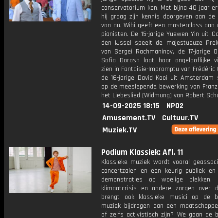
conservatorium kon. Met bijna 40 jaar er
hij graag zijn kennis doorgeven aan de 
van nu. Wibi geeft een masterclass aan 
pianisten. De 15-jarige Yuewen Yin uit C
den IJssel speelt de majestueuze Prel
van Sergei Rachmaninov, de 17-jarige O
Sofia Dorosh laat haar ongelooflijke vi
zien in Fantaisie-Impromptu van Frédéric
de 16-jarige David Kooi uit Amsterdam s
op de meeslepende bewerking van Franz 
het Liebeslied (Widmung) van Robert Sc
14-09-2025 18:15
NPO2
Amusement.TV
Cultuur.TV
Muziek.TV
Podium Klassiek: Afl. 11
Klassieke muziek wordt vooral geassoc
concertzalen en een keurig publiek en
demonstraties op woelige plekken.
klimaatcrisis en andere zorgen over 
brengt ook klassieke musici op de 
muziek bijdragen aan een maatschappel
of zelfs activistisch zijn? We gaan de 