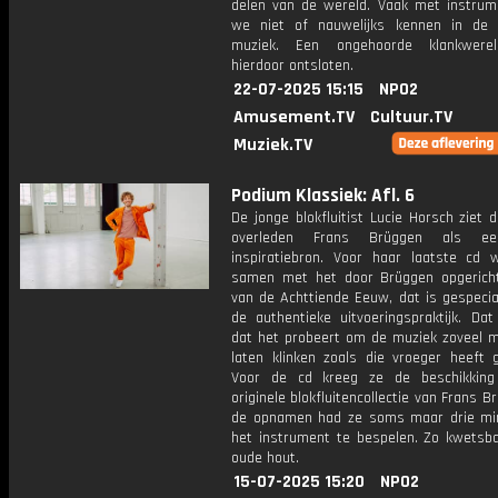
delen van de wereld. Vaak met instrum
we niet of nauwelijks kennen in de
muziek. Een ongehoorde klankwere
hierdoor ontsloten.
22-07-2025 15:15
NPO2
Amusement.TV
Cultuur.TV
Muziek.TV
Podium Klassiek: Afl. 6
De jonge blokfluitist Lucie Horsch ziet 
overleden Frans Brüggen als ee
inspiratiebron. Voor haar laatste cd 
samen met het door Brüggen opgerich
van de Achttiende Eeuw, dat is gespecia
de authentieke uitvoeringspraktijk. Dat
dat het probeert om de muziek zoveel mo
laten klinken zoals die vroeger heeft g
Voor de cd kreeg ze de beschikking
originele blokfluitencollectie van Frans Br
de opnamen had ze soms maar drie m
het instrument te bespelen. Zo kwetsba
oude hout.
15-07-2025 15:20
NPO2