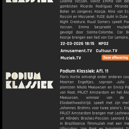
Lilianne Vossen, violist Emma van der
gambisten Ricardo Rodríguez Mirand
Baker en zangeres Koosje. Nina van Es
Rossini en Massenet. FUSE duikt in Duke 
Night Creature. Ruud Somers speelt Po
Vossen. Emma bespreekt muzieklit
gevolgd door Sainte-Colombe. Cor B
Koosje brengen een lied van Cor Lemaire.
22-03-2026 18:15
NPO2
Amusement.TV
Cultuur.TV
Muziek.TV
Podium Klassiek: Afl. 11
Floris Kortie ontvangt onder anderen co
Maarten Engeltjes, sopraan Julia L
pianisten Nikola Meeuwsen en Enrico Pa
van Raat, PRJCT Amsterdam en het Akop
Meeuwsen, winnaar van de K
Elizabethwedstrijd, speelt met zijn me
Johannes Brahms voor twee piano's. Eng
PRJCT Amsterdam brengen met Lezhneva
uit Händels Brockes-Passion. Leonard Ev
in Braziliaanse filmmuziek met een me
Villa-Lobos. Van Raat en huispianist S