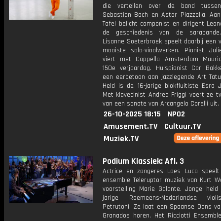
die vertellen over de band tusse
Sebastian Bach en Astor Piazzolla. Aa
Tafel belicht componist en dirigent Leo
de geschiedenis van de sarabande. 
Lisanne Soeterbroek speelt daarbij een 
mooiste solo-vioolwerken. Pianist Juli
viert met Cappella Amsterdam Mauri
150e verjaardag. Huispianist Cor Bakk
een eerbetoon aan jazzlegende Art Tat
Held is de 16-jarige blokfluitiste Esra
Met klavecinist Andrea Friggi voert ze 
van een sonate van Arcangelo Corelli uit.
26-10-2025 18:15
NPO2
Amusement.TV
Cultuur.TV
Muziek.TV
Podium Klassiek: Afl. 3
Actrice en zangeres Loes Luca speel
ensemble Teleruptor muziek van Kurt Wei
voorstelling Marie Galante. Jonge held 
jarige Roemeens-Nederlandse violi
Petrutoni. Ze laat een Spaanse Dans va
Granados horen. Het Ricciotti Ensembl