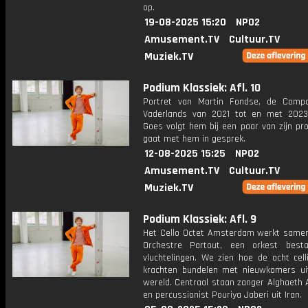
op.
19-08-2025 15:20
NPO2
Amusement.TV
Cultuur.TV
Muziek.TV
Podium Klassiek: Afl. 10
Portret van Martin Fondse, de Comp
Vaderlands van 2021 tot en met 2023
Goes volgt hem bij een paar van zijn pr
gaat met hem in gesprek.
12-08-2025 15:25
NPO2
Amusement.TV
Cultuur.TV
Muziek.TV
Podium Klassiek: Afl. 9
Het Cello Octet Amsterdam werkt same
Orchestre Partout, een orkest best
vluchtelingen. We zien hoe de acht cell
krachten bundelen met nieuwkomers ui
wereld. Centraal staan zanger Alghaeth Al
en percussionist Pouriya Jaberi uit Iran.