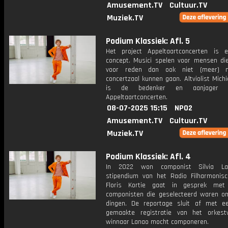
Amusement.TV
Cultuur.TV
Muziek.TV
Podium Klassiek: Afl. 5
Het project Appeltaartconcerten is 
concept. Musici spelen voor mensen d
voor reden dan ook niet (meer) 
concertzaal kunnen gaan. Altviolist Michi
is de bedenker en aanjager
Appeltaartconcerten.
08-07-2025 15:15
NPO2
Amusement.TV
Cultuur.TV
Muziek.TV
Podium Klassiek: Afl. 4
In 2022 won componist Silvia L
stipendium van het Radio Filharmonisc
Floris Kortie gaat in gesprek met
componisten die geselecteerd waren 
dingen. De reportage sluit af met e
gemaakte registratie van het orkes
winnaar Lanao mocht componeren.