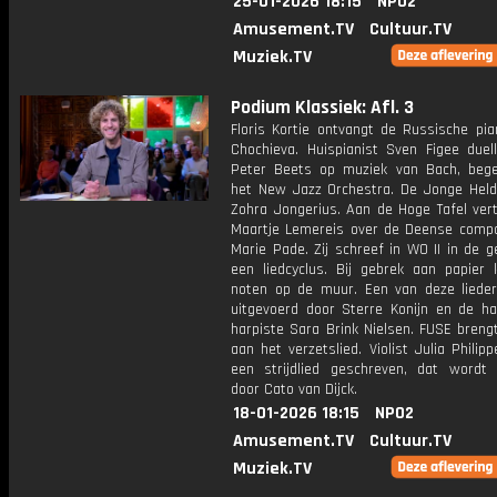
25-01-2026 18:15
NPO2
Amusement.TV
Cultuur.TV
Muziek.TV
Podium Klassiek: Afl. 3
Floris Kortie ontvangt de Russische pia
Chochieva. Huispianist Sven Figee duel
Peter Beets op muziek van Bach, bege
het New Jazz Orchestra. De Jonge Held i
Zohra Jongerius. Aan de Hoge Tafel vert
Maartje Lemereis over de Deense compo
Marie Pade. Zij schreef in WO II in de 
een liedcyclus. Bij gebrek aan papier 
noten op de muur. Een van deze liede
uitgevoerd door Sterre Konijn en de ha
harpiste Sara Brink Nielsen. FUSE breng
aan het verzetslied. Violist Julia Philip
een strijdlied geschreven, dat wordt
door Cato van Dijck.
18-01-2026 18:15
NPO2
Amusement.TV
Cultuur.TV
Muziek.TV