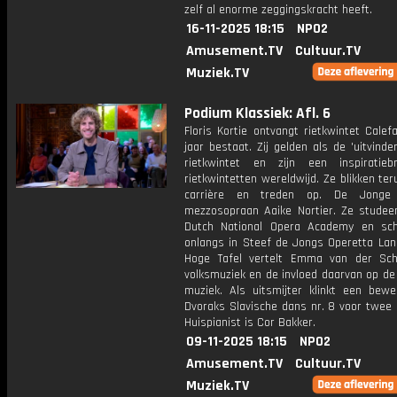
zelf al enorme zeggingskracht heeft.
16-11-2025 18:15
NPO2
Amusement.TV
Cultuur.TV
Muziek.TV
Podium Klassiek: Afl. 6
Floris Kortie ontvangt rietkwintet Cale
jaar bestaat. Zij gelden als de 'uitvinde
rietkwintet en zijn een inspiratie
rietkwintetten wereldwijd. Ze blikken te
carrière en treden op. De Jonge
mezzosopraan Aaike Nortier. Ze studee
Dutch National Opera Academy en sch
onlangs in Steef de Jongs Operetta Lan
Hoge Tafel vertelt Emma van der Sch
volksmuziek en de invloed daarvan op de
muziek. Als uitsmijter klinkt een bewe
Dvoraks Slavische dans nr. 8 voor twee 
Huispianist is Cor Bakker.
09-11-2025 18:15
NPO2
Amusement.TV
Cultuur.TV
Muziek.TV