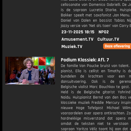
cellosonate van Domenico Gabrielli. De 
is de sopraan Lucretia Starke. Huispi
Bakker speelt met saxofonist Jan Menu
Daniel van Dalen en bassist Tobias Ni
jazzy versie van 'Net als toen' van Corry 
23-11-2025 18:15
NPO2
Amusement.TV
Cultuur.TV
Muziek.TV
Podium Klassiek: Afl. 7
De familie Van Poucke bruist van talent. 
pianist, Ella is cellist en Timothy is 
bundelen de krachten voor een mu
dansuitvoering. Ook is de geren
Belgische violist Marc Bouchkov te gast
Held is de Belgische gitarist Yohri
Naidu. Huispianist Bernd van den Bos ve
klassieke muziek Freddie Mercury inspir
nieuwe Hoge Tafelgast Michael Wilm
vooroordelen over opera ontkrachten. Zo
hardnekkige misverstand dat opera moe
omdat de teksten niet te verstaan 
sopraan Yaritza Véliz toont hij aan dat