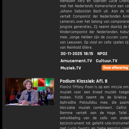
Renaudin Vary en sopraan Lucie Chart
met het Nederlands Kamerorkest een ca
Johann Sebastian Bach uit. Aan de H
vertelt Componist der Nederlanden Ann
Lemereis over het belang van componere
jongste generaties. Zij neemt daarbij de
Kindercomponist der Nederlanden, Kobu
mee. Jonge Helden zijn de zussen Luna
van Leeuwen. Op viool en cello spelen zi
van Reinhold Glière.
30-11-2025 18:15
NPO2
Amusement.TV
Cultuur.TV
Muziek.TV
Podium Klassiek: Afl. 8
Pianist Tiffany Poon is op een missie om
muziek voor een breed muziek toegan
maken. FUSE neemt de de Griekse 
Aphrodite Patoulidou mee, die popm
klassieke muziek combineert. Cellist 
Remme vertelt aan de Hoge Tafel
ontwikkeling van de cello van onde
basinstrument tot geliefd solo-instrume
met Lucia Swarts en Siebe Henstra spee