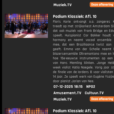
Muziek.TV
Podium Klassiek: Afl. 10
Floris Korie ontvangt o.a. zangeres K
treedt op met strijkorkest Amsterdam Si
dat ook muziek van Frank Bridge en Edv
speelt. Huispianist Cor Bakker houdt 
harmony en neemt vocaal ensemble C
mee, dat een Braziliaanse twist aan 
geeft. Emma van der Schalie neemt h
blazersensemble Oltremontano mee en l
hoe 15e-eeuwse instrumenten op een s
van Hans Memling klinken. Jonge Hel
week violist Katia Naegele. Vorig jaar s
de finale van de Iordens B voor violisten
14 jaar. Ze speelt werk van Eugène Ysaÿe
door pianist Jorian van Nee.
07-12-2025 18:15
NPO2
Amusement.TV
Cultuur.TV
Muziek.TV
Podium Klassiek: Afl. 10