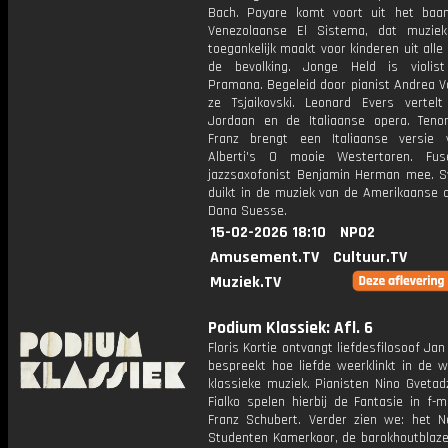
Bach. Payare komt voort uit het baa
Venezolaanse El Sistema, dat muziek
toegankelijk maakt voor kinderen uit alle
de bevolking. Jonge Held is violis
Pramana. Begeleid door pianist Andrea V
ze Tsjaikovski. Leonard Evers vertel
Jordaan en de Italiaanse opera. Teno
Franz brengt een Italiaanse versie 
Alberti's O mooie Westertoren. Fu
jazzsaxofonist Benjamin Herman mee. S
duikt in de muziek van de Amerikaanse 
Dana Suesse.
15-02-2026 18:10
NPO2
Amusement.TV
Cultuur.TV
Muziek.TV
Podium Klassiek: Afl. 6
Floris Kortie ontvangt liefdesfilosoof Jan 
bespreekt hoe liefde weerklinkt in de w
klassieke muziek. Pianisten Nino Gvetadz
Fialko spelen hierbij de Fantasie in f-
Franz Schubert. Verder zien we: het N
Studenten Kamerkoor, de barokhoutblaze