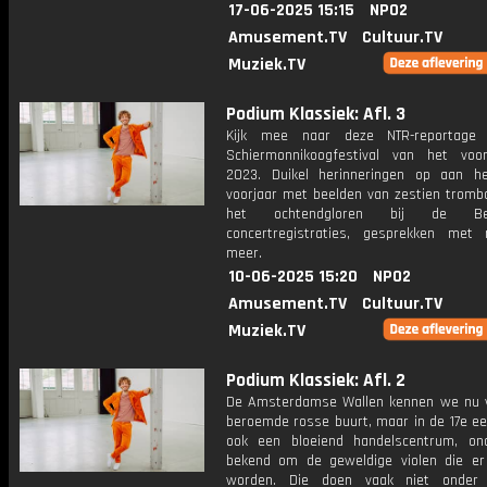
17-06-2025 15:15
NPO2
Amusement.TV
Cultuur.TV
Muziek.TV
Podium Klassiek: Afl. 3
Kijk mee naar deze NTR-reportage
Schiermonnikoogfestival van het voo
2023. Duikel herinneringen op aan h
voorjaar met beelden van zestien trombo
het ochtendgloren bij de Berk
concertregistraties, gesprekken met
meer.
10-06-2025 15:20
NPO2
Amusement.TV
Cultuur.TV
Muziek.TV
Podium Klassiek: Afl. 2
De Amsterdamse Wallen kennen we nu v
beroemde rosse buurt, maar in de 17e ee
ook een bloeiend handelscentrum, o
bekend om de geweldige violen die e
worden. Die doen vaak niet onder