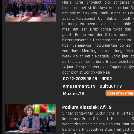
Floris Korie ontvangt o.a. zangeres K
treedt op met strijkorkest Amsterdam Si
dat ook muziek van Frank Bridge en Edv
speelt. Huispianist Cor Bakker houdt 
harmony en neemt vocaal ensemble C
mee, dat een Braziliaanse twist aan 
geeft. Emma van der Schalie neemt h
blazersensemble Oltremontano mee en l
hoe 15e-eeuwse instrumenten op een s
van Hans Memling klinken. Jonge Hel
week violist Katia Naegele. Vorig jaar s
de finale van de Iordens B voor violisten
14 jaar. Ze speelt werk van Eugène Ysaÿe
door pianist Jorian van Nee.
07-12-2025 18:15
NPO2
Amusement.TV
Cultuur.TV
Muziek.TV
Podium Klassiek: Afl. 9
Singer-songwriter Lucky Fonz III vertelt
liefde voor Franz Schubert. Huispianist 
waagt zich met pianist Ralph van Raat a
Gershwins Rhapsody in Blue. Trompettist