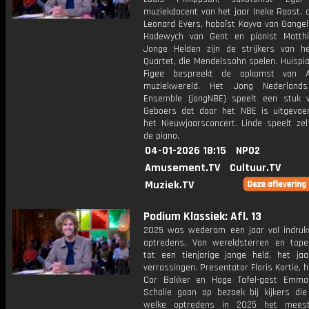
muziekdocent van het jaar Ineke Roost, 
Leonard Evers, hoboïst Kayva van Gangele
Hadewych van Gent en pianist Matth
Jonge Helden zijn de strijkers van h
Quartet, die Mendelssohn spelen. Huispi
Figee bespreekt de opkomst van 
muziekwereld. Het Jong Nederlands
Ensemble (jongNBE) speelt een stuk 
Geboers dat door het NBE is uitgevoer
het Nieuwjaarsconcert. Linde speelt ze
de piano.
04-01-2026 18:15
NPO2
Amusement.TV
Cultuur.TV
Muziek.TV
Podium Klassiek: Afl. 13
2025 was wederom een jaar vol indru
optredens. Van wereldsterren en top
tot een tienjarige jonge held, het jaa
verrassingen. Presentator Floris Kortie, h
Cor Bakker en Hoge Tafel-gast Emma
Schalie gaan op bezoek bij kijkers die 
welke optredens in 2025 het meest