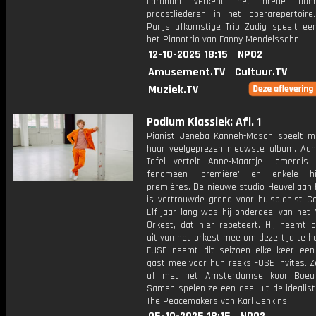
Farahani verkent het brede aan
proostliederen in het operarepertoire
Parijs afkomstige Trio Zadig speelt een
het Pianotrio van Fanny Mendelssohn.
12-10-2025 18:15
NPO2
Amusement.TV
Cultuur.TV
Muziek.TV
Podium Klassiek: Afl. 1
Pianist Jeneba Kanneh-Mason speelt m
haar veelgeprezen nieuwste album. Aa
Tafel vertelt Anne-Maartje Lemereis
fenomeen 'première' en enkele his
premières. De nieuwe studio Heuvellaan 
is vertrouwde grond voor huispianist Co
Elf jaar lang was hij onderdeel van het
Orkest, dat hier repeteert. Hij neemt o
uit van het orkest mee om deze tijd te h
FUSE neemt dit seizoen elke keer een
gast mee voor hun reeks FUSE Invites. Z
af met het Amsterdamse koor Boeuf
Samen spelen ze een deel uit de idealis
The Peacemakers van Karl Jenkins.