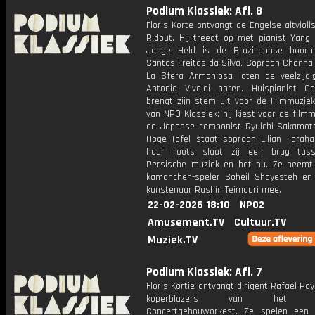
Podium Klassiek: Afl. 8
Floris Korte ontvangt de Engelse altvioli
Ridout. Hij treedt op met pianist Yang 
Jonge Held is de Braziliaanse hoorni
Santos Freitas da Silva. Sopraan Channa
La Sfera Armoniosa laten de veelzijdi
Antonio Vivaldi horen. Huispianist C
brengt zijn stem uit voor de Filmmuzie
van NPO Klassiek: hij kiest voor de film
de Japanse componist Ryuichi Sakamot
Hoge Tafel staat sopraan Lilian Farahan
haar roots slaat zij een brug tus
Persische muziek en het nu. Ze neemt
kamancheh-speler Soheil Shayesteh en
kunstenaar Rashin Teimouri mee.
22-02-2026 18:10
NPO2
Amusement.TV
Cultuur.TV
Muziek.TV
Podium Klassiek: Afl. 7
Floris Kortie ontvangt dirigent Rafael Pa
koperblazers van het Koni
Concertgebouworkest. Ze spelen een