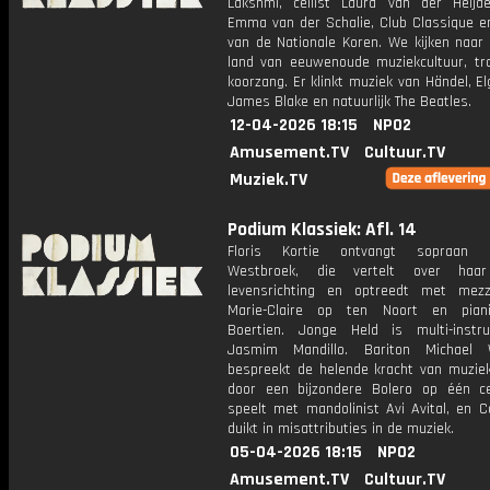
Lakshmi, cellist Laura van der Heijden
Emma van der Schalie, Club Classique e
van de Nationale Koren. We kijken naar 
land van eeuwenoude muziekcultuur, tra
koorzang. Er klinkt muziek van Händel, Elga
James Blake en natuurlijk The Beatles.
12-04-2026 18:15
NPO2
Amusement.TV
Cultuur.TV
Muziek.TV
Podium Klassiek: Afl. 14
Floris Kortie ontvangt sopraan E
Westbroek, die vertelt over haa
levensrichting en optreedt met mez
Marie-Claire op ten Noort en pian
Boertien. Jonge Held is multi-instru
Jasmim Mandillo. Bariton Michael W
bespreekt de helende kracht van muziek
door een bijzondere Bolero op één ce
speelt met mandolinist Avi Avital, en C
duikt in misattributies in de muziek.
05-04-2026 18:15
NPO2
Amusement.TV
Cultuur.TV