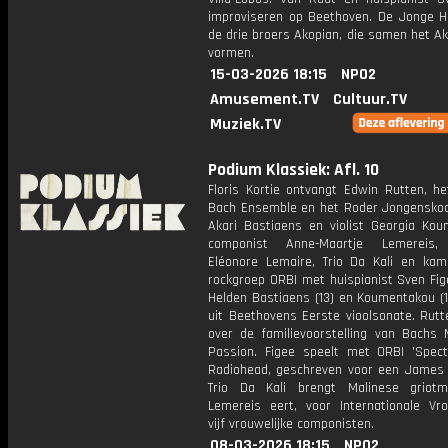
improviseren op Beethoven. De Jonge He
de drie broers Akopian, die samen het Ak
vormen.
15-03-2026 18:15
NPO2
Amusement.TV
Cultuur.TV
Muziek.TV
Podium Klassiek: Afl. 10
Floris Kortie ontvangt Edwin Rutten, he
Bach Ensemble en het Roder Jongenskoor
Akari Bastiaens en violist Georgia Kou
componist Anne-Maartje Lemereis,
Eléonore Lemaire, Trio Da Kali en kam
rockgroep ORBI met huispianist Sven Fig
Helden Bastiaens (13) en Koumentakou (1
uit Beethovens Eerste vioolsonate. Rutt
over de familievoorstelling van Bachs 
Passion. Figee speelt met ORBI 'Spect
Radiohead, geschreven voor een James 
Trio Da Kali brengt Malinese griot
Lemereis eert, voor Internationale Vr
vijf vrouwelijke componisten.
08-03-2026 18:15
NPO2