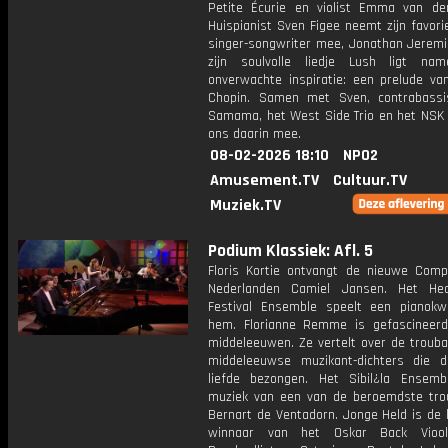
Petite Écurie en violist Emma van der
Huispianist Sven Figee neemt zijn favori
singer-songwriter mee, Jonathan Jeremi
zijn soulvolle liedje Lush ligt nam
onverwachte inspiratie: een prelude van
Chopin. Samen met Sven, contrabass
Samama, het West Side Trio en het NSK 
ons daarin mee.
08-02-2026 18:10
NPO2
Amusement.TV
Cultuur.TV
Muziek.TV
Podium Klassiek: Afl. 5
Floris Kortie ontvangt de nieuwe Comp
Nederlanden Camiel Jansen. Het He
Festival Ensemble speelt een pianokw
hem. Florianne Remme is gefascineer
middeleeuwen. Ze vertelt over de trouba
middeleeuwse muzikant-dichters die 
liefde bezongen. Het Sibil¿la Ensemb
muziek van een van de beroemdste tro
Bernart de Ventadorn. Jonge Held is de 
winnaar van het Oskar Back Vioolc