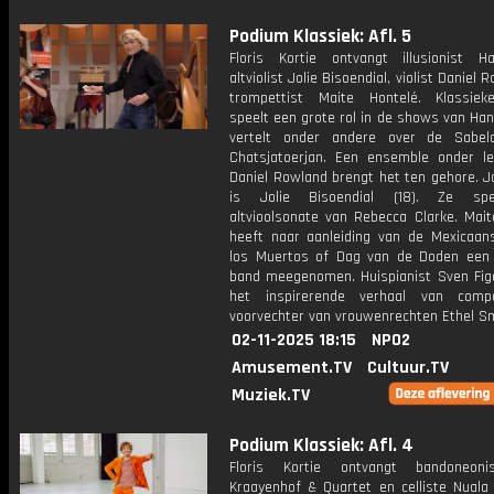
Podium Klassiek: Afl. 5
Floris Kortie ontvangt illusionist H
altviolist Jolie Bisoendial, violist Daniel
trompettist Maite Hontelé. Klassie
speelt een grote rol in de shows van Hans
vertelt onder andere over de Sabel
Chatsjatoerjan. Een ensemble onder le
Daniel Rowland brengt het ten gehore. J
is Jolie Bisoendial (18). Ze sp
altvioolsonate van Rebecca Clarke. Mait
heeft naar aanleiding van de Mexicaan
los Muertos of Dag van de Doden een 
band meegenomen. Huispianist Sven Fige
het inspirerende verhaal van comp
voorvechter van vrouwenrechten Ethel S
02-11-2025 18:15
NPO2
Amusement.TV
Cultuur.TV
Muziek.TV
Podium Klassiek: Afl. 4
Floris Kortie ontvangt bandoneoni
Kraayenhof & Quartet en celliste Nuala