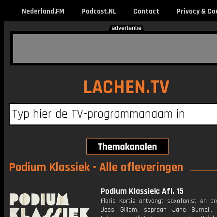
Nederland.FM
Podcast.NL
Contact
Privacy & Co
LACHEN.TV
Podium Klassiek - Alle afleveringen
Podium Klassiek: Afl. 15
Floris Kortie ontvangt saxofonist en pr
Jess Gillam, sopraan Jane Burnell,