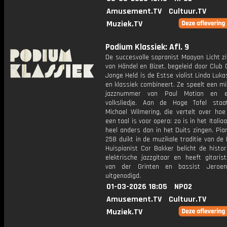
Amusement.TV
Cultuur.TV
Muziek.TV
Podium Klassiek: Afl. 9
De succesvolle sopranist Maayan Licht zi
van Händel en Bizet, begeleid door Club 
Jonge Held is de Estse violist Linda Lukas
en klassiek combineert. Ze speelt een m
jazznummer van Paul Motian en 
volksliedje. Aan de Hoge Tafel staa
Michael Wilmering, die vertelt over hoe
een taal is voor opera: zo is in het Italia
heel anders dan in het Duits zingen. Pian
258 duikt in de muzikale traditie van d
Huispianist Cor Bakker belicht de histo
elektrische jazzgitaar en heeft gitaris
van der Grinten en bassist Jeroen
uitgenodigd.
01-03-2026 18:05
NPO2
Amusement.TV
Cultuur.TV
Muziek.TV