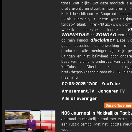
tante! Wat blijkt? Dat deze magisch is 
grote avonturen stuurt in haar dromen »
is NU beschikbaar ⋆ Snapchat: meisje.
TikTok: DjamilaLy ⋆ Insta: @MeisjeDja
target="_blank" href="http://www.djamil
➭">Klik hier</a> Iedere 𝙑𝙍𝙄
𝙒𝙊𝙀𝙉𝙎𝘿𝘼𝙂 en 𝙕𝙊𝙉𝘿𝘼𝙂 een ni
op mijn kanaal 𝙙𝙞𝙨𝙘𝙡𝙖𝙞𝙢𝙚𝙧 Deze v
geen betaalde samenwerking of 
producten. Alle meningen zijn mijn per
uitingen en niet beïnvloed door andere 
Deze vermelding is onderdeel van de Soc
YouTube. Check <a target="
href="https://desocialcode.nl">Klik hie
meer info.
07-03-2025 17:00
YouTube
Amusement.TV
Jongeren.TV
Alle afleveringen
NOS Journaal in Makkelijke Taal: 
Journaal in makkelijke taal met extra ui
een rustig tempo. Met het laatste nieu
weer.