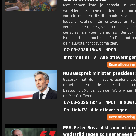
Met gamen kom je terecht in versc
werelden met mensen, dieren of mach
van die mensen die dit maakt is 2D ga
Isabella Koelman. Zij ontwerpt en te
verschillende games, voor computer, mob
consoles en voor animaties. Janouk 
Isabella dit allemaal doet. En Pien laat a
de nieuwste fantasygame zien.
07-03-2025 18:45
NPO3
Informatief.TV
Alle afleveringe
NOS Gesprek minister-president: 
Gesprek met de minister-president ove
ontwikkelingen in de politiek. Het inte
bestaat uit Xander van der Wulp, Arjan 
en Mariëlle Tweebeeke.
07-03-2025 18:45
NPO1
Nieuws
Politiek.TV
Alle afleveringen
PSV: Peter Bosz blikt vooruit op 
wedstrijd tegen sc Heerenveen 