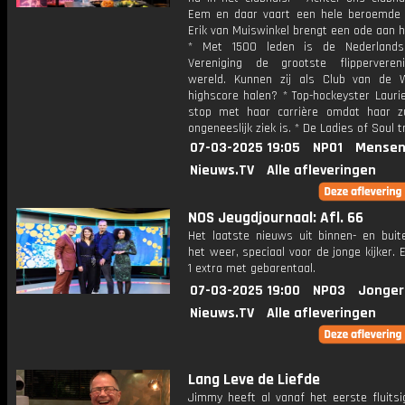
Eem en daar vaart een hele beroemde 
Erik van Muiswinkel brengt een ode aan h
* Met 1500 leden is de Nederlandse
Vereniging de grootste flipperveren
wereld. Kunnen zij als Club van de
highscore halen? * Top-hockeyster Lauri
stop met haar carrière omdat haar z
ongeneeslijk ziek is. * De Ladies of Soul 
07-03-2025 19:05
NPO1
Mensen
Nieuws.TV
Alle afleveringen
NOS Jeugdjournaal: Afl. 66
Het laatste nieuws uit binnen- en buit
het weer, speciaal voor de jonge kijker.
1 extra met gebarentaal.
07-03-2025 19:00
NPO3
Jonger
Nieuws.TV
Alle afleveringen
Lang Leve de Liefde
Jimmy heeft al vanaf het eerste fluitsi