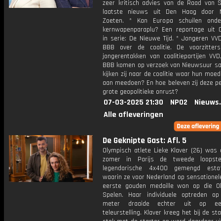
zeer kritisch advies van de Raad van S
laatste nieuws uit Den Haag door 
Zoeten. * Kan Europa schuilen onde
kernwapenparaplu? Een reportage uit 
in serie: De Nieuwe Tijd. * Jongeren VV
BBB over de coalitie. De voorzitte
jongerentakken van coalitiepartijen VV
BBB komen op verzoek van Nieuwsuur s
kijken zij naar de coalitie waar hun moed
aan meedoen? En hoe beleven zij deze pe
grote geopolitieke onrust?
07-03-2025 21:30
NPO2
Nieuws
Alle afleveringen
De Geknipte Gast: Afl. 5
Olympisch atlete Lieke Klaver (26) was 
zomer in Parijs de tweede loopst
legendarische 4x400 gemengd estafe
waarin ze voor Nederland op sensationel
eerste gouden medaille won op die O
Spelen. Haar individuele optreden 
meter draaide echter uit op ee
teleurstelling. Klaver kreeg het bij de st