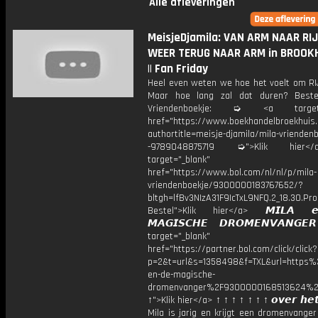
Alle afleveringen
MeisjeDjamila: VAN ARM NAAR RI
WEER TERUG NAAR ARM in BROOK
|| Fan Friday
Heel even weten we hoe het voelt om RIJ
Maar hoe lang zal dat duren? Bestel
Vriendenboekje: ➭ <a target="
href="https://www.boekhandelbroekhuis.
authortitle=meisje-djamila/mila-vriendenb
-9789048875719 ➭">Klik hier
target="_blank"
href="https://www.bol.com/nl/nl/p/mila-
vriendenboekje/9300000183767652/?
bltgh=lfBv3NIzA31F9IcTxL9NFQ.2_18.30.Pro
Bestel">Klik hier</a> 𝙈𝙄𝙇𝘼 
𝙈𝘼𝙂𝙄𝙎𝘾𝙃𝙀 𝘿𝙍𝙊𝙈𝙀𝙉𝙑𝘼𝙉𝙂
target="_blank"
href="https://partner.bol.com/click/click?
p=2&t=url&s=1358498&f=TXL&url=http
en-de-magische-
dromenvanger%2F9300000168513624%2
↑">Klik hier</a> ↑ ↑ ↑ ↑ ↑ ↑ ↑ 𝙤𝙫𝙚𝙧 𝙝𝙚𝙩
Mila is jarig en krijgt een dromenvange