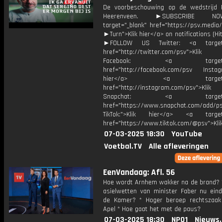
De voorbeschouwing op de wedstrijd
Heerenveen. ►SUBSCRIBE 
target="_blank" href="https://psv.medi
►Turn">Klik hier</a> on notifications (Hit 
►FOLLOW US Twitter: <a target=
href="http://twitter.com/psv">Klik
Facebook: <a target="_
href="http://facebook.com/psv Instagr
hier</a> <a target="_
href="http://instagram.com/psv">Klik
Snapchat: <a target="_
href="https://www.snapchat.com/add/p
TikTok:">Klik hier</a> <a target=
href="https://www.tiktok.com/@psv">Klik
07-03-2025 18:30
YouTube
Voetbal.TV
Alle afleveringen
EenVandaag: Afl. 56
Hoe wordt Arnhem wakker na de brand? 
asielwetten van minister Faber nu einde
de Kamer? * Hoger beroep rechtszaak
Apel * Hoe gaat het met de paus?
07-03-2025 18:30
NPO1
Nieuws