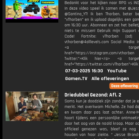
Bedankt voor het kijken naar RPG vs INS
In deze video speel ik samen met @Jess
@Santino_YT! Ik ben Thorben, beter b
"vThorben" en ik upload dagelijks een ga
om 16:30 uur. Abonneer en zet het belle
niets te missen! Gebruik mijn Support 
Code! Fortnite: vThorben (ad) B
vthorben@4alllevels.com Social Media: I
<a target="_bl
href="https://instagram.com/vthorben
Twitter:">Klik hier</a> <a target=
href="https://twitter.com/vThorben">Klik
07-03-2025 16:30
YouTube
Gamen.TV
Alle afleveringen
Driedubbel Gezond: Afl. 2
Soms kun je doodziek zijn zonder dat je e
merkt. Het overkwam Michelle. Ze had d
en kwam daar pas laat achter. Anne-
hoort tijdens een persoonlijke ontmoeti
door het oog van de naald kroop. Maar o
officieel genezen was, bleef ze nog 
houden van haar ziekte. * Jesse Brand