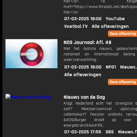
hier</a> <a target="_
href="https://www.threads.net/@afcajax
hier</a>
07-03-2025 18:00
YouTube
Voetbal.TV
Alle afleveringen
NOS Journaal: Afl. 48
Met het laatste nieuws, gebeurteni
nationaal en internationaal bela
weersverwachting.
07-03-2025 18:00
NPO1
Nieuws
Alle afleveringen
Nieuws van de Dag
Krijgt Nederland echt het strengste as
ooit? Meerpersoonscel oplossi
cellentekort? Feesten ondanks terreur
&#39;Burger draait op voor m
energietransitie&#39;.
07-03-2025 17:55
SBS
Nieuws.