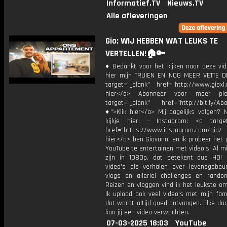
Informatief.TV
Nieuws.TV
Alle afleveringen
Gio: WIJ HEBBEN WAT LEUKS TE
VERTELLEN!🏠🔑
♦ Bedankt voor het kijken naar deze vid
hier mijn TRUIEN EN NOG MEER VETTE D
target="_blank" href="http://www.gioxl.
hier</a> Abonneer voor meer ple
target="_blank" href="http://bit.ly/Ab
♦">Klik hier</a> Mij dagelijks volgen?
kijkje hier: - Instagram: <a target
href="https://www.instagram.com/gio/
hier</a> ben Giovanni en ik probeer het 
YouTube te entertainen met video's! Al mi
zijn in 1080p, dat betekent dus HD! 
video's als verhalen over levensgebeur
vlogs en allerlei challenges en rando
Reizen en vloggen vind ik het leukste o
Ik upload ook veel video's met mijn fam
dat wordt altijd goed ontvangen. Elke da
kan jij een video verwachten.
07-03-2025 18:03
YouTube