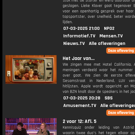
stok met de starter en werd daardoor ui
geslagen. Lieke Klaver gaat tegenover E
voor een openhartig gesprek over haar 
topsportster, over snelheid, beter word
lijden.
07-03-2025 21:00
NPO2
Informatief.TV
Mensen.TV
Nieuws.TV
Alle afleveringen
Het Jaar van...
We zingen mee met Hotel California. A
meningen verdeeld waar het nummer 
over gaat. We zien de eerste aflev
Sesamstraat in Nederland, LUV ver
hitlijsten, Apple wordt opgericht en 
van BZN knalt door de speakers in het jaa
07-03-2025 20:28
SBS
Amusement.TV
Alle afleveringe
2 voor 12: Afl. 5
Kennisquiz onder leiding van Astri
waarin twee duo's het tegen elkaar o