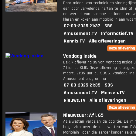
Door middel van techniek en vindingrijkhe
een paar vervelende herten te slim af, 
de wereld van stompe potloden en w
kleren én koken een maaltijd in een was
07-03-2025 21:37
SBS
Amusement.TV
Informatief.TV
Kennis.TV
Alle afleveringen
Vandaag Inside
Bekijk aflevering 35 van Vandaag Inside u
7 hier op KIJK. Deze aflevering is uitgez
maart, 21:35 uur bij SBS6. Vandaag Insi
Amusement programma
07-03-2025 21:35
SBS
Amusement.TV
Mensen.TV
Nieuws.TV
Alle afleveringen
Nieuwsuur: Afl. 65
Asielwetten verdelen de coalitie. De mi
buigt zich over de asielwetten van PVV
Marjolein Faber die eerder konden reken