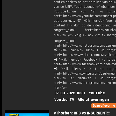
staf en spelers na het bereiken van de k
van de UEFA Youth League. ✅ Abonneer 
YouTube-kanaal van AZ! <a target=
href="http://www.youtube.com/subscript
add_user=aztv 💯">Klik hier</a> Voor e
content kijk dan op de videopagina v
target="_blank" href="https://az.nl/vi
hier</a> ✍ Volg AZ ook via: 📲 Insta
target="_blank"
href="http://www.instagram.com/azalkm
📲">Klik hier</a> TikTok | <a target
href="https://www.tiktok.com/@azalkma
📲">Klik hier</a> Facebook | <a target
href="http://www.facebook.com/azalkma
📲">Klik hier</a> X | <a target=
href="http://www.twitter.com/azalkmaar
hier</a> AZ Vrouwen | <a target=
href="http://www.instagram.com/azalkma
hier</a>
07-03-2025 16:31
YouTube
Voetbal.TV
Alle afleveringen
vThorben: RPG vs INSURGENT!!!