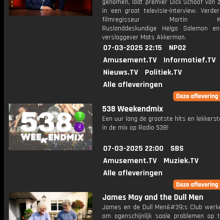
genomen, laat premier Dick Schoof van z
in een groot televisie-interview. Verde
filmregisseur Martin Kool
Ruslanddeskundige Helga Salemon en 
verslaggever Mats Akkerman.
07-03-2025 22:15
NPO2
Amusement.TV
Informatief.TV
Nieuws.TV
Politiek.TV
Alle afleveringen
538 Weekendmix
Een uur lang de grootste hits en lekkerst
in de mix op Radio 538!
07-03-2025 22:00
SBS
Amusement.TV
Muziek.TV
Alle afleveringen
James May and the Dull Men
James en de Dull Men&#39;s Club wer
om ogenschijnlijk saaie problemen op t