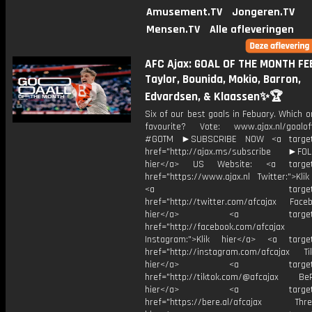
Amusement.TV
Jongeren.TV
Mensen.TV
Alle afleveringen
AFC Ajax: GOAL OF THE MONTH FE
Taylor, Bounida, Mokio, Barron,
Edvardsen, & Klaassen✨🏆
Six of our best goals in Febuary. Which o
favourite? Vote: www.ajax.nl/goalo
#GOTM ►SUBSCRIBE NOW <a target=
href="http://ajax.ms/subscribe ►FOL
hier</a> US Website: <a target=
href="https://www.ajax.nl Twitter:">Kli
<a target="_bl
href="http://twitter.com/afcajax Facebo
hier</a> <a target="_
href="http://facebook.com/afcajax
Instagram:">Klik hier</a> <a target
href="http://instagram.com/afcajax TikT
hier</a> <a target="_
href="http://tiktok.com/@afcajax BeRe
hier</a> <a target="_
href="https://bere.al/afcajax Threa