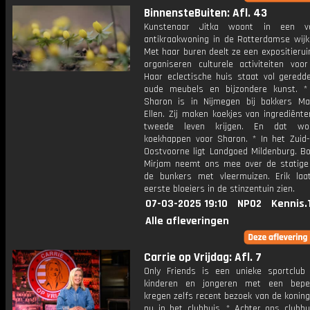
BinnensteBuiten: Afl. 43
Kunstenaar Jitka woont in een vo
antikraakwoning in de Rotterdamse wijk 
Met haar buren deelt ze een expositieru
organiseren culturele activiteiten voor
Haar eclectische huis staat vol geredde
oude meubels en bijzondere kunst. *
Sharon is in Nijmegen bij bakkers Mar
Ellen. Zij maken koekjes van ingrediënt
tweede leven krijgen. En dat wor
koekhappen voor Sharon. * In het Zuid-
Oostvoorne ligt Landgoed Mildenburg. B
Mirjam neemt ons mee over de statige
de bunkers met vleermuizen. Erik la
eerste bloeiers in de stinzentuin zien.
07-03-2025 19:10
NPO2
Kennis.
Alle afleveringen
Carrie op Vrijdag: Afl. 7
Only Friends is een unieke sportclu
kinderen en jongeren met een beper
kregen zelfs recent bezoek van de koning
nu in het clubhuis. * Achter ons clubhu