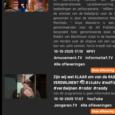
intergenerationele spraakverwarrin
bedoelingen en zelfacceptatie. * Willem
de winnaar van de Nobelprijs voor de V
gewonnen is door de Venezolaanse Mar
Machado. * Anya Niewierra is ee
genomineerden voor de NS Publieksp
bespreekt haar genomineerde boek b
Robèrt van Beckhoven staat in de keuken
van Norden over de uitgave van een spe
box van John Lennon. Yorick treedt ook o
10-10-2025 17:10
NPO1
Amusement.TV
Informatief.TV
Alle afleveringen
Zijn wij wel KLAAR om van de RA
VERDWIJNEN? 🫡 #stuktv #wdfi
#verdwijnen #radar #ready
Van dit programma is geen informatie be
10-10-2025 17:07
YouTube
Jongeren.TV
Alle afleveringen