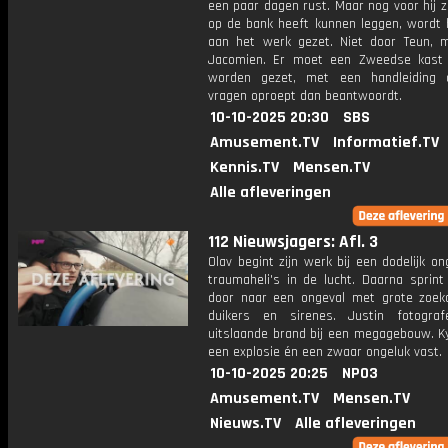
een paar dagen rust. Maar nog voor hij z
op de bank heeft kunnen leggen, wordt h
aan het werk gezet. Niet door Teun, 
Jacomien. Er moet een Zweedse kast 
worden gezet, met een handleiding 
vragen oproept dan beantwoordt.
10-10-2025 20:30
SBS
Amusement.TV
Informatief.TV
Kennis.TV
Mensen.TV
Alle afleveringen
112 Nieuwsjagers: Afl. 3
Olav begint zijn werk bij een dodelijk o
traumaheli's in de lucht. Daarna sprint 
door naar een ongeval met grote zoek
duikers en sirenes. Justin fotogra
uitslaande brand bij een megagebouw. Ky
een explosie én een zwaar ongeluk vast.
10-10-2025 20:25
NPO3
Amusement.TV
Mensen.TV
Nieuws.TV
Alle afleveringen