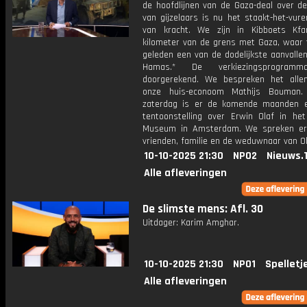
de hoofdlijnen van de Gaza-deal over de 
van gijzelaars is nu het staakt-het-vur
van kracht. We zijn in Kibboets Kf
kilometer van de grens met Gaza, waar 
geleden een van de dodelijkste aanvalle
Hamas.* De verkiezingsprogramm
doorgerekend. We bespreken het all
onze huis-econoom Mathijs Bouman.
zaterdag is er de komende maanden 
tentoonstelling over Erwin Olaf in het 
Museum in Amsterdam. We spreken er
vrienden, familie en de weduwnaar van Ol
10-10-2025 21:30
NPO2
Nieuws.
Alle afleveringen
De slimste mens: Afl. 30
Uitdager: Karim Amghar.
10-10-2025 21:30
NPO1
Spelletj
Alle afleveringen