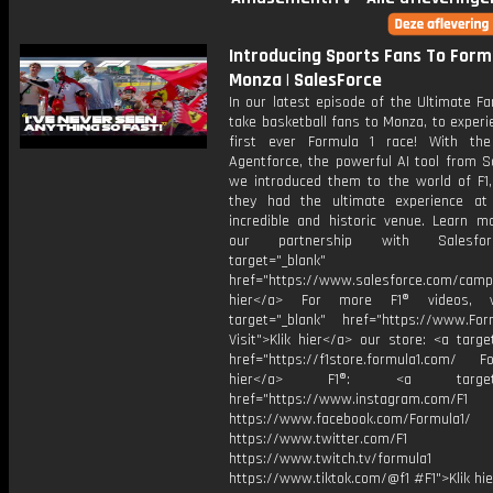
Introducing Sports Fans To Formu
Monza | SalesForce
In our latest episode of the Ultimate Fa
take basketball fans to Monza, to experi
first ever Formula 1 race! With th
Agentforce, the powerful AI tool from S
we introduced them to the world of F1,
they had the ultimate experience a
incredible and historic venue. Learn m
our partnership with Salesfo
target="_blank"
href="https://www.salesforce.com/campa
hier</a> For more F1® videos, v
target="_blank" href="https://www.For
Visit">Klik hier</a> our store: <a targe
href="https://f1store.formula1.com/ Fol
hier</a> F1®: <a target="_
href="https://www.instagram.com/F1
https://www.facebook.com/Formula1/
https://www.twitter.com/F1
https://www.twitch.tv/formula1
https://www.tiktok.com/@f1 #F1">Klik hi