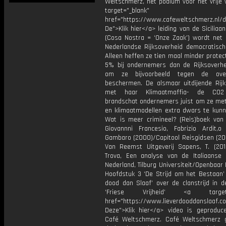
Weltschmerz, het podium voor het vrije 
target="_blank"
href="https://www.cafeweltschmerz.nl/
De">Klik hier</a> leiding van de Siciliaa
(Cosa Nostra = ‘Onze Zaak’) wordt net a
Nederlandse Rijksoverheid democratisch
Alleen heffen ze tien maal minder protect
5% bij ondernemers dan de Rijksoverhe
om ze bijvoorbeeld tegen de ove
beschermen. De alsmaar uitdijende Rijk
met haar Klimaatmaffia- de CO2
brandschat ondernemers juist om ze met 
en klimaatmodellen extra dwars te kunne
Wat is meer crimineel? (Reis)boek van
Giovannni Francesio, Fabrizio Ardit,o 
Gambaro (2000)/Capitool Reisgidsen (200
Van Reemst Uitgeverij Sapens, T. (201
Trova, Een analyse van de Italiaanse 
Nederland, Tilburg Universiteit/Openbaar 
Hoofdstuk 3 ‘De Strijd om het Bestaan’ 
dood dan Slaaf’ over de clanstrijd in d
‘Friese Vrijheid’ <a target="
href="https://www.lieverdooddanslaaf
Deze">Klik hier</a> video is geproduc
Café Weltschmerz. Café Weltschmerz g