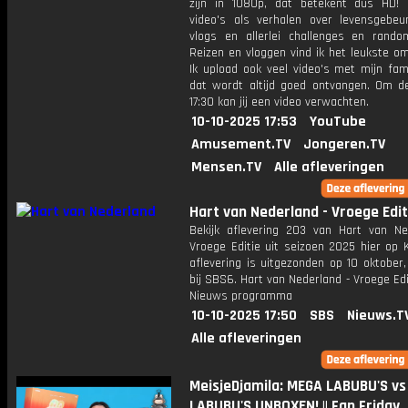
zijn in 1080p, dat betekent dus HD! 
video's als verhalen over levensgebeur
vlogs en allerlei challenges en rando
Reizen en vloggen vind ik het leukste o
Ik upload ook veel video's met mijn fam
dat wordt altijd goed ontvangen. Om 
17:30 kan jij een video verwachten.
10-10-2025 17:53
YouTube
Amusement.TV
Jongeren.TV
Mensen.TV
Alle afleveringen
Hart van Nederland - Vroege Edit
Bekijk aflevering 203 van Hart van Ne
Vroege Editie uit seizoen 2025 hier op 
aflevering is uitgezonden op 10 oktober,
bij SBS6. Hart van Nederland - Vroege Edi
Nieuws programma
10-10-2025 17:50
SBS
Nieuws.T
Alle afleveringen
MeisjeDjamila: MEGA LABUBU'S vs
LABUBU'S UNBOXEN! || Fan Friday