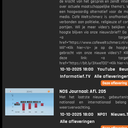
de kracht van het gesprek en zendt inte
over actuele maatschappelijke thema's. 
een hoogwaardig alternatief voor de m
media. Café Weltschmerz is onafhankelij
verbonden aan politieke, religieuze of c
partijen. Wil je meer video's bekijken
hoogte blijven via onze nieuwsbrief? Ga
<a target="_bl
href="https://www.cafeweltschmerz.nl/v
Wil">Klik hier</a> je op de hoogt
gebracht van onze nieuwe video's? Kl
deze link: <a target="_
href="https://bit.ly/3XweTO0">Klik hier</
10-10-2025 18:00
YouTube
Beur
Informatief.TV
Alle afleveringe
NOS Journaal: Afl. 205
Met het laatste nieuws, gebeurteni
nationaal en internationaal bela
weersverwachting.
10-10-2025 18:00
NPO1
Nieuws.
Alle afleveringen