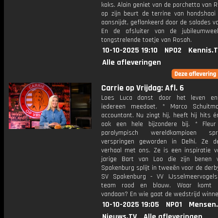
koks. Alain geniet van de porchetta van 
op zijn beurt de terrine van hondshaai
aansnijdt, geflankeerd door de salades v
En de afsluiter van de jubileumwee
tongstrelende toetje van Rosah.
10-10-2025 19:10
NPO2
Kennis.
Alle afleveringen
Carrie op Vrijdag: Afl. 6
Loes Luca danst door het leven en
iedereen meedoet. * Marco Schuitm
accountant. Nu zingt hij, heeft hij hits é
ook een hele bijzondere bij. * Fleu
paralympisch wereldkampioen sp
verspringen geworden in Delhi. Ze d
verhaal met ons. Ze is een inspiratie v
jarige Bart van Loo die zijn benen v
Spakenburg splijt in tweeën voor de der
SV Spakenburg - VV IJsselmeervogels
team rood en blauw. Waar komt d
vandaan? En wie gaat de wedstrijd winn
10-10-2025 19:05
NPO1
Mensen.
Nieuws.TV
Alle afleveringen