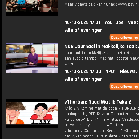
Meer video's bekijken? Check www.psv.nl/
10-10-2025 17:01
YouTube
Voet
Alle afleveringen
NOS Journaal in Makkelijke Taal: 
Journaal in makkelijke taal met extra ui
een rustig tempo. Met het laatste nieu
weer.
10-10-2025 17:00
NPO1
Nieuws.
Alle afleveringen
vThorben: Raad Wat Ik Teken!
Krijg 2% Korting met de code VTHORBEN o
aankopen bij REDUX voor Computers + Ac
<a target="_blank" href="https://reduxg
ref=vthorbenyt #Partner Bu
vThorbenyt@gmail.com Bedankt">Klik hier
het kijken naar 'TITEL'! In deze video spee