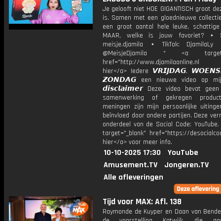
Je gelooft niet HOE GIGANTISCH groot de
is. Samen met een gloednieuwe collectie
een groot aantal hele leuke, schattige 
MAAR, welke is jouw favoriet? ⋆ S
meisje.djamila ⋆ TikTok: DjamilaLy
@MeisjeDjamila * <a target="
href="http://www.djamilaonline.nl
hier</a> Iedere 𝙑𝙍𝙄𝙅𝘿𝘼𝙂, 𝙒𝙊𝙀𝙉
𝙕𝙊𝙉𝘿𝘼𝙂 een nieuwe video op mi
𝙙𝙞𝙨𝙘𝙡𝙖𝙞𝙢𝙚𝙧 Deze video bevat gee
samenwerking of gekregen product
meningen zijn mijn persoonlijke uitinge
beïnvloed door andere partijen. Deze ver
onderdeel van de Social Code: YouTube.
target="_blank" href="https://desocialcod
hier</a> voor meer info.
10-10-2025 17:30
YouTube
Amusement.TV
Jongeren.TV
Alle afleveringen
Tijd voor MAX: Afl. 138
Raymonde de Kuyper en Daan van Bend
de voorstelling Katwijk, die g