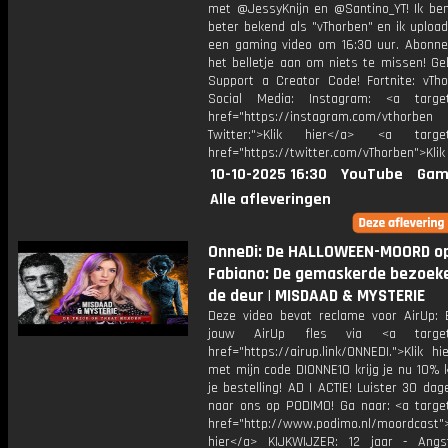
met @JessyKnijn en @Santino_YT! Ik ben
beter bekend als "vThorben" en ik upload
een gaming video om 16:30 uur. Abonne
het belletje aan om niets te missen! Ge
Support a Creator Code! Fortnite: vTho
Social Media: Instagram: <a target
href="https://instagram.com/vthorben
Twitter:">Klik hier</a> <a target=
href="https://twitter.com/vThorben">Klik
10-10-2025 16:30
YouTube
Gam
Alle afleveringen
OnneDi: De HALLOWEEN-MOORD op
Fabiano: De gemaskerde bezoek
de deur | MISDAAD & MYSTERIE
Deze video bevat reclame voor AirUp: 
jouw AirUp fles via <a target=
href="https://airup.link/ONNEDI.">Klik h
met mijn code DIONNE10 krijg je nu 10% 
je bestelling! AD | ACTIE! Luister 30 da
naar ons op PODIMO! Ga naar: <a target
href="http://www.podimo.nl/moordcast">
hier</a> KIJKWIJZER: 12 jaar - Ang