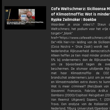
Cafe Weltschmerz: Siciliaanse M
of Klimaatmaffia: Wat is minder 
Rypke Zeilmaker | Boekbe
Waardeer je onze video's? Steun 
Weltschmerz, het podium voor het vrije 
target="_blank"
href="https://www.cafeweltschmerz.nl/
De">Klik hier</a> leiding van de Siciliaa
(Cosa Nostra = ‘Onze Zaak’) wordt net a
Nederlandse Rijksoverheid democratisch
Alleen heffen ze tien maal minder protect
5% bij ondernemers dan de Rijksoverhe
om ze bijvoorbeeld tegen de ove
beschermen. De alsmaar uitdijende Rijk
met haar Klimaatmaffia- de CO2
brandschat ondernemers juist om ze met 
en klimaatmodellen extra dwars te kunne
Wat is meer crimineel? (Reis)boek van
Giovannni Francesio, Fabrizio Ardit,o 
Gambaro (2000)/Capitool Reisgidsen (200
Van Reemst Uitgeverij Sapens, T. (201
Trova, Een analyse van de Italiaanse 
Nederland, Tilburg Universiteit/Openbaar 