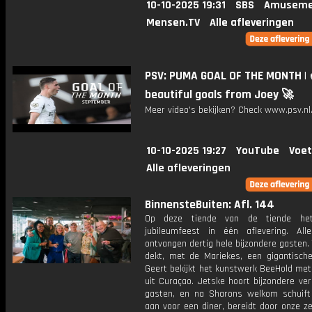
10-10-2025 19:31
SBS
Amuseme
Mensen.TV
Alle afleveringen
PSV: PUMA GOAL OF THE MONTH | 
beautiful goals from Joey 🚀
Meer video's bekijken? Check www.psv.nl/
10-10-2025 19:27
YouTube
Voet
Alle afleveringen
BinnensteBuiten: Afl. 144
Op deze tiende van de tiende het 
jubileumfeest in één aflevering. All
ontvangen dertig hele bijzondere gasten.
dekt, met de Mariekes, een gigantische
Geert bekijkt het kunstwerk BeeHold met
uit Curaçao. Jetske hoort bijzondere ve
gasten, en na Sharons welkom schuift
aan voor een diner, bereidt door onze z