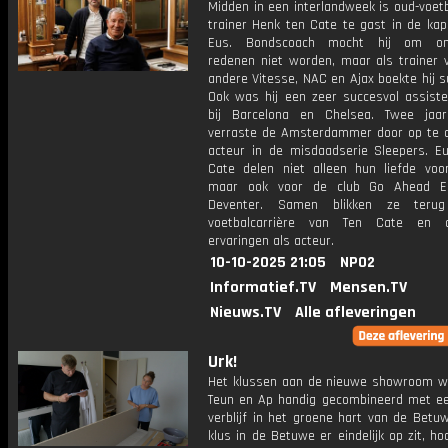
Midden in een interlandweek is oud-voetb
trainer Henk ten Cate te gast in de kap
Eus. Bondscoach mocht hij om ondu
redenen niet worden, maar als trainer 
andere Vitesse, NAC en Ajax boekte hij 
Ook was hij een zeer succesvol assisten
bij Barcelona en Chelsea. Twee jaa
verraste de Amsterdammer door op te d
acteur in de misdaadserie Sleepers. E
Cate delen niet alleen hun liefde voor
maar ook voor de club Go Ahead Ea
Deventer. Samen blikken ze ter
voetbalcarrière van Ten Cate en o
ervaringen als acteur.
10-10-2025 21:05
NPO2
Informatief.TV
Mensen.TV
Nieuws.TV
Alle afleveringen
Urk!
Het klussen aan de nieuwe showroom w
Teun en Ap handig gecombineerd met een
verblijf in het groene hart van de Betu
klus in de Betuwe er eindelijk op zit, h