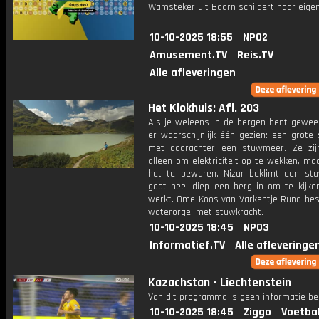
Wamsteker uit Baarn schildert haar eigen
10-10-2025 18:55
NPO2
Amusement.TV
Reis.TV
Alle afleveringen
Het Klokhuis: Afl. 203
Als je weleens in de bergen bent gewees
er waarschijnlijk één gezien: een grote
met daarachter een stuwmeer. Ze zij
alleen om elektriciteit op te wekken, m
het te bewaren. Nizar beklimt een s
gaat heel diep een berg in om te kijke
werkt. Ome Koos van Varkentje Rund bes
waterorgel met stuwkracht.
10-10-2025 18:45
NPO3
Informatief.TV
Alle afleveringe
Kazachstan - Liechtenstein
Van dit programma is geen informatie be
10-10-2025 18:45
Ziggo
Voetba