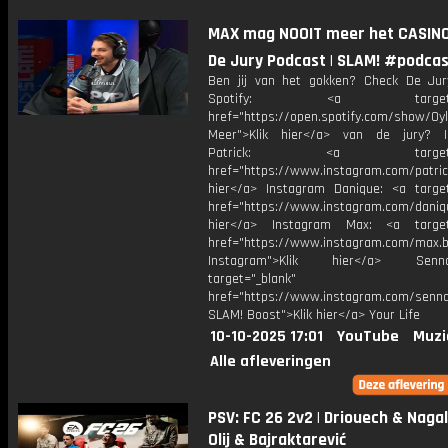
MAX mag NOOIT meer het CASINO 
De Jury Podcast | SLAM! #podca
Ben jij van het gokken? Check De Ju
Spotify: <a target="_
href="https://open.spotify.com/show/0
Meer">Klik hier</a> van de jury? I
Patrick: <a target="_
href="https://www.instagram.com/patric
hier</a> Instagram Danique: <a target
href="https://www.instagram.com/daniq
hier</a> Instagram Max: <a target=
href="https://www.instagram.com/max.b
Instagram">Klik hier</a> Se
target="_blank"
href="https://www.instagram.com/senna
SLAM! Boost">Klik hier</a> Your Life
10-10-2025 17:01
YouTube
Muzi
Alle afleveringen
PSV: FC 26 2v2 | Driouech & Naga
Olij & Bajraktarević