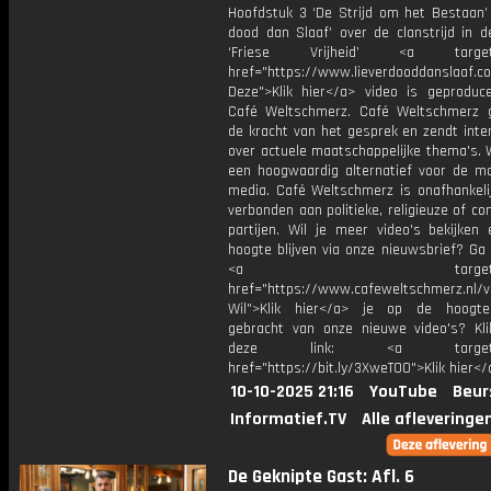
Hoofdstuk 3 ‘De Strijd om het Bestaan’ 
dood dan Slaaf’ over de clanstrijd in d
‘Friese Vrijheid’ <a target="
href="https://www.lieverdooddanslaaf
Deze">Klik hier</a> video is geproduc
Café Weltschmerz. Café Weltschmerz g
de kracht van het gesprek en zendt inte
over actuele maatschappelijke thema's. 
een hoogwaardig alternatief voor de m
media. Café Weltschmerz is onafhankelij
verbonden aan politieke, religieuze of c
partijen. Wil je meer video's bekijken
hoogte blijven via onze nieuwsbrief? Ga
<a target="_bl
href="https://www.cafeweltschmerz.nl/v
Wil">Klik hier</a> je op de hoogt
gebracht van onze nieuwe video's? Kl
deze link: <a target="_
href="https://bit.ly/3XweTO0">Klik hier</
10-10-2025 21:16
YouTube
Beur
Informatief.TV
Alle afleveringe
De Geknipte Gast: Afl. 6