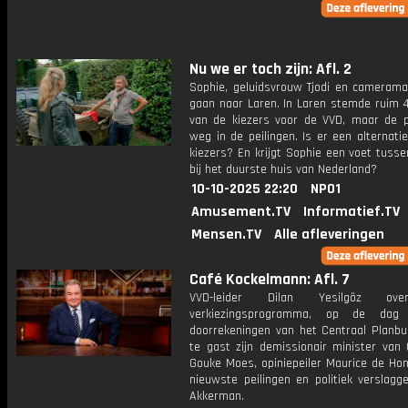
Nu we er toch zijn: Afl. 2
Sophie, geluidsvrouw Tjodi en camerama
gaan naar Laren. In Laren stemde ruim 4
van de kiezers voor de VVD, maar de pa
weg in de peilingen. Is er een alternati
kiezers? En krijgt Sophie een voet tuss
bij het duurste huis van Nederland?
10-10-2025 22:20
NPO1
Amusement.TV
Informatief.TV
Mensen.TV
Alle afleveringen
Café Kockelmann: Afl. 7
VVD-leider Dilan Yesilgöz ov
verkiezingsprogramma, op de da
doorrekeningen van het Centraal Planbu
te gast zijn demissionair minister van 
Gouke Moes, opiniepeiler Maurice de Ho
nieuwste peilingen en politiek verslagg
Akkerman.