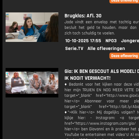
Brugklas: Afl. 30
Jade vindt een envelop met tachtig eur
besluit het geld te houden, maar dan 
zich toch schuldig te voelen.
10-10-2025 17:55
NPO3
Jongere
Serie.TV
Alle afleveringen
Gio: IK BEN GESCOUT ALS MODEL! 
IK NOOIT VERWACHT!
♦ Bedankt voor het kijken naar deze vid
hier mijn TRUIEN EN NOG MEER VETTE D
target="_blank" href="http://www.gioxl.
hier</a> Abonneer voor meer ple
target="_blank" href="http://bit.ly/Ab
♦">Klik hier</a> Mij dagelijks volgen?
kijkje hier: - Instagram: <a target
href="https://www.instagram.com/gio/
hier</a> ben Giovanni en ik probeer het 
YouTube te entertainen met video's! Al mi