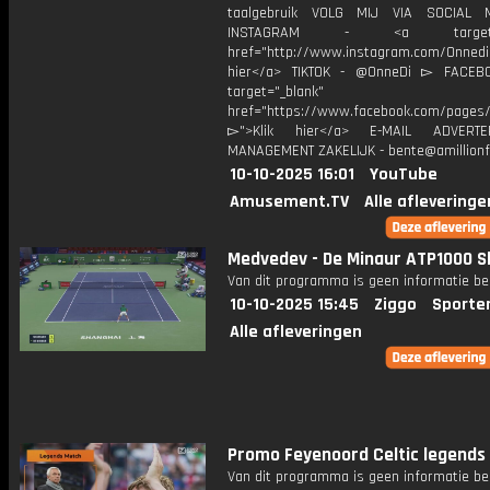
taalgebruik VOLG MIJ VIA SOCIAL
INSTAGRAM - <a target="_
href="http://www.instagram.com/Onned
hier</a> TIKTOK - @OnneDi ▻ FACEB
target="_blank"
href="https://www.facebook.com/pages/O
▻">Klik hier</a> E-MAIL ADVERT
MANAGEMENT ZAKELIJK - bente@amillionf
10-10-2025 16:01
YouTube
Amusement.TV
Alle afleveringe
Medvedev - De Minaur ATP1000 S
Van dit programma is geen informatie be
10-10-2025 15:45
Ziggo
Sporte
Alle afleveringen
Promo Feyenoord Celtic legends
Van dit programma is geen informatie be